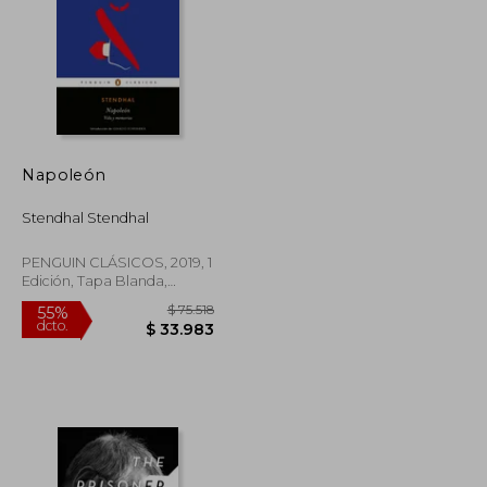
Napoleón
$ 91.004
$ 80.117
50%
dcto.
$ 45.502
$ 40.059
Stendhal Stendhal
PENGUIN CLÁSICOS, 2019, 1
Edición, Tapa Blanda,
Nuevo