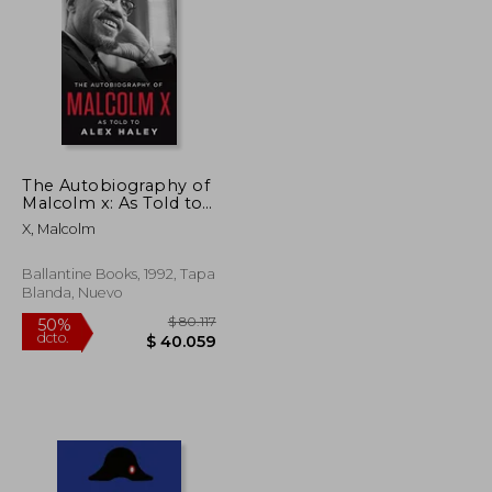
$ 106.871
$ 107.734
50%
dcto.
$ 53.435
$ 53.867
The Autobiography of
Malcolm x: As Told to
Alex Haley (en Inglés)
X, Malcolm
Ballantine Books, 1992, Tapa
Blanda, Nuevo