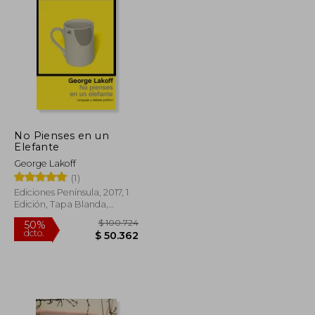
$ 141.236
$ 95.910
50%
dcto.
$ 70.618
$ 47.955
No Pienses en un
Elefante
George Lakoff
(1)
Ediciones Península, 2017, 1
Edición, Tapa Blanda,
Nuevo