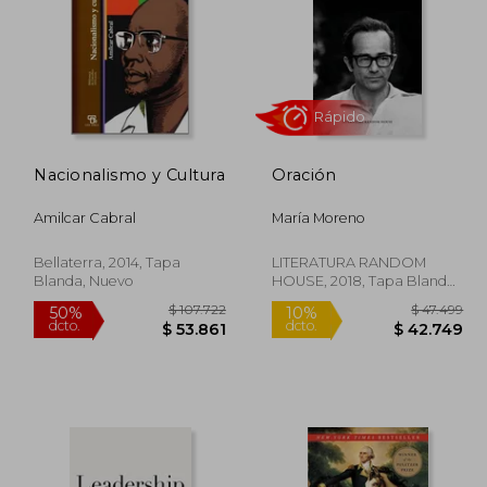
Nacionalismo y Cultura
Oración
96.532
$ 98.493
50%
50%
dcto.
dcto.
8.266
$ 49.247
Amilcar Cabral
María Moreno
Bellaterra, 2014, Tapa
LITERATURA RANDOM
Blanda, Nuevo
HOUSE, 2018, Tapa Blanda,
Nuevo