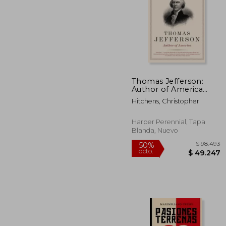
Thomas Jefferson:
$ 
Author of America
50%
(Eminent Lives) (en
dcto.
$ 4
Hitchens, Christopher
Inglés)
Harper Perennial, Tapa
Blanda, Nuevo