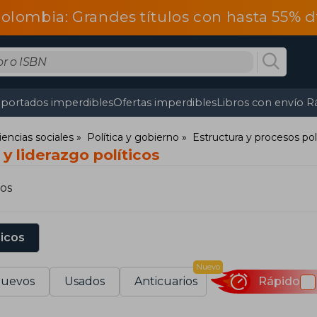
olombia: Grandes títulos con hasta 55% 
portados imperdibles
Ofertas imperdibles
Libros con envío R
iencias sociales
Política y gobierno
Estructura y procesos pol
 y liderazgo políticos
os
sicos
Nuevo
uevos
Usados
Anticuarios
Rápido