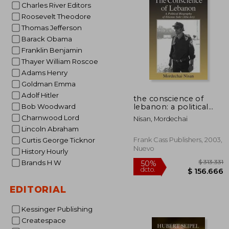
Charles River Editors
$ 
50%
dcto.
$ 3
Roosevelt Theodore
Thomas Jefferson
Barack Obama
Franklin Benjamin
Thayer William Roscoe
Adams Henry
Goldman Emma
Adolf Hitler
the conscience of
lebanon: a political
Bob Woodward
biography of etienne
Charnwood Lord
Nisan, Mordechai
sakr (abu-arz) (en
Lincoln Abraham
Inglés)
Frank Cass Publishers, 2003,
Curtis George Ticknor
Nuevo
History Hourly
Brands H W
EDITORIAL
Kessinger Publishing
Createspace