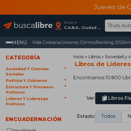
Jueves de C
Enviar a
C.A.B.A., Ciudad Autónoma De Buenos Aires
MENÚ
Vida Cristiana
Universo Cómics
Ranking 2026
Im
Inicio
Libros
Sociedad y c
CATEGORÍA
Libros de Líderes
Sociedad Y Ciencias
Sociales
Encontramos 10.800 Libr
Política Y Gobierno
Estructura Y Procesos
Políticos
Ver:
Libros Fí
Líderes Y Liderazgo
Políticos
Estado:
Todos
N
ENCUADERNACIÓN
Tapa Blanda