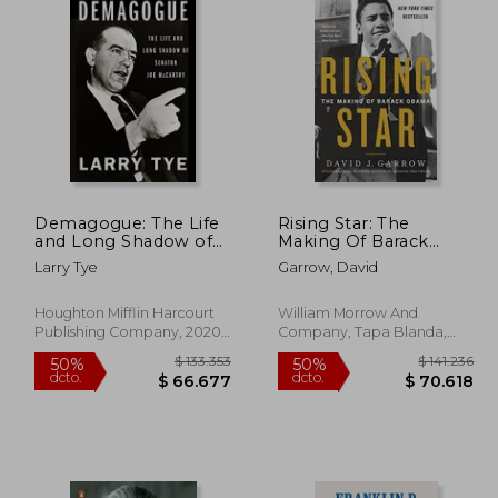
Demagogue: The Life
Rising Star: The
and Long Shadow of
Making Of Barack
Senator joe Mccarthy
Obama (en Inglés)
Larry Tye
Garrow, David
(en Inglés)
Houghton Mifflin Harcourt
William Morrow And
Publishing Company, 2020,
Company, Tapa Blanda,
Tapa Dura, Nuevo
Nuevo