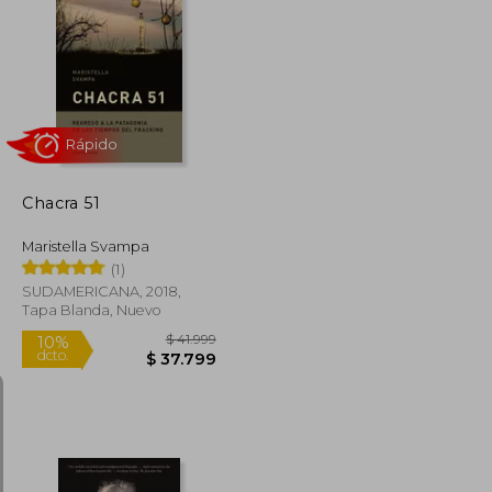
$ 106.670
$ 100.724
50%
dcto.
$ 53.335
$ 50.362
Chacra 51
Maristella Svampa
(1)
SUDAMERICANA, 2018,
Tapa Blanda, Nuevo
Rápido