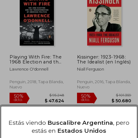
313.331
$ 121.529
50%
50%
dcto.
dcto.
6.666
$ 60.765
Playing With Fire: The
Kissinger: 1923-1968:
1968 Election and the
The Idealist (en Inglés)
Transformation of
Lawrence O'donnell
Niall Ferguson
American Politics (en
Inglés)
Penguin, 2018, Tapa Blanda,
Penguin, 2016, Tapa Blanda,
Nuevo
Nuevo
Estás viendo
Buscalibre Argentina
, pero
estás en
Estados Unidos