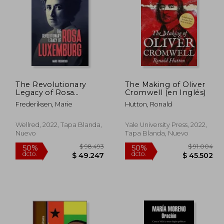
42.900
$ 92.555
40%
50%
dcto.
dcto.
1.662
$ 55.533
The Revolutionary
The Making of Oliver
Legacy of Rosa
Cromwell (en Inglés)
Luxemburg (en
Frederiksen, Marie
Hutton, Ronald
Inglés)
Wellred, 2022, Tapa Blanda,
Yale University Press, 2022,
Nuevo
Tapa Blanda, Nuevo