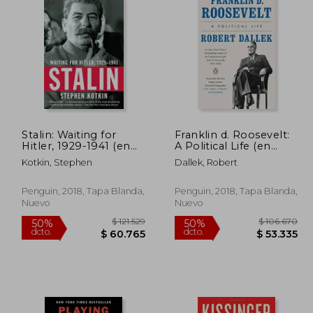
63.885
$ 133.353
50%
50%
dcto.
dcto.
1.943
$ 66.677
Stalin: Waiting for
Franklin d. Roosevelt:
Hitler, 1929-1941 (en
A Political Life (en
Inglés)
Inglés)
Kotkin, Stephen
Dallek, Robert
Penguin, 2018, Tapa Blanda,
Penguin, 2018, Tapa Blanda,
Nuevo
Nuevo