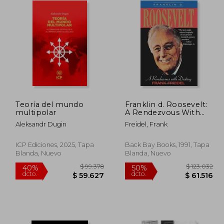
Teoría del mundo
Franklin d. Roosevelt:
multipolar
A Rendezvous With
Destiny (en Inglés)
Aleksandr Dugin
Freidel, Frank
ICP Ediciones, 2025, Tapa
Back Bay Books, 1991, Tapa
Blanda, Nuevo
Blanda, Nuevo
75.349
$ 99.378
40%
50%
dcto.
dcto.
5.209
$ 59.627