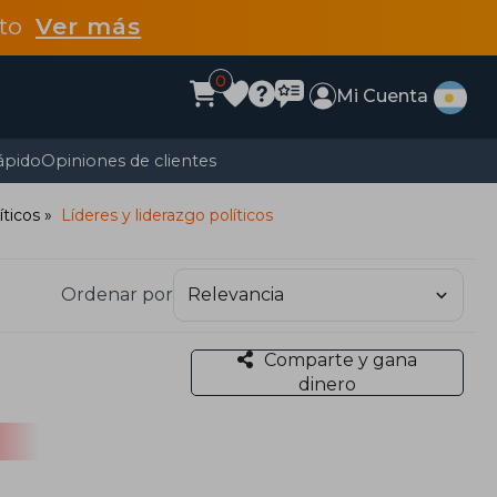
dto
Ver más
0
Mi Cuenta
ápido
Opiniones de clientes
íticos
Líderes y liderazgo políticos
Ordenar por
Comparte y gana
dinero