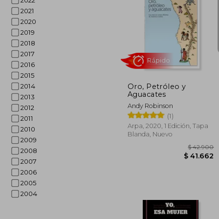
2022
2021
2020
2019
2018
$ 
40%
2017
dcto.
$ 5
2016
2015
Oro, Petróleo y
2014
Aguacates
2013
Andy Robinson
2012
(1)
2011
Arpa, 2020, 1 Edición, Tapa
2010
Blanda, Nuevo
2009
2008
2007
2006
2005
Rápido
2004