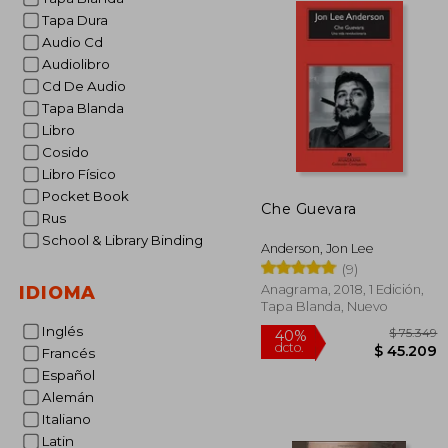
Tapa Dura
Audio Cd
Audiolibro
Cd De Audio
Tapa Blanda
Libro
Cosido
Libro Físico
Pocket Book
Che Guevara
Rus
School & Library Binding
Anderson, Jon Lee
(9)
Anagrama, 2018, 1 Edición,
IDIOMA
Tapa Blanda, Nuevo
Inglés
Francés
Español
Alemán
$ 
Italiano
40%
dcto.
$ 4
Latin