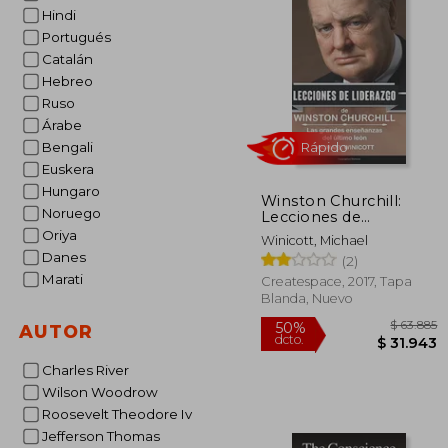
Hindi
Portugués
Catalán
Hebreo
Ruso
Árabe
Bengali
Euskera
Hungaro
Winston Churchill:
Noruego
Lecciones de
Liderazgo: Las Grandes
Oriya
Winicott, Michael
Enseñanzas del Último
Danes
(2)
Rápido
León.
Marati
Createspace, 2017, Tapa
Blanda, Nuevo
AUTOR
Charles River
Wilson Woodrow
Roosevelt Theodore Iv
Jefferson Thomas