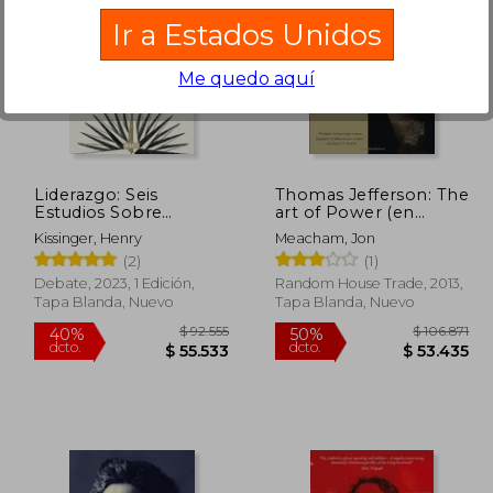
Ir a Estados Unidos
Me quedo aquí
84.678
$ 95.248
50%
50%
dcto.
dcto.
0.807
$ 47.624
Liderazgo: Seis
Thomas Jefferson: The
Estudios Sobre
art of Power (en
Estrategia Mundial
Inglés)
Kissinger, Henry
Meacham, Jon
(2)
(1)
Debate, 2023, 1 Edición,
Random House Trade, 2013,
Tapa Blanda, Nuevo
Tapa Blanda, Nuevo