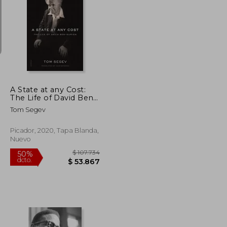
$ 101.359
$ 41.999
10%
dcto.
$ 50.680
$ 37.799
A State at any Cost:
The Life of David Ben-
Gurion (en Inglés)
Tom Segev
Picador, 2020, Tapa Blanda,
Nuevo