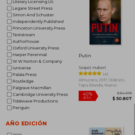
Literary Licensing Llc
Legare Street Press
Simon And Schuster
$ 
50%
dcto.
Independently Published
$ 15
Princeton University Press
Textstream
Authorhouse
Oxford University Press
Harper Perennial
Putin
W W Norton & Company
Seipel, Hubert
Iuniverse
(4)
Palala Press
Almuzara, 2017, 1 Edición,
Routledge
Tapa Blanda, Nuevo
Palgrave Macmillan
Cambridge University Press
Tidalwave Productions
Penguin
AÑO EDICIÓN