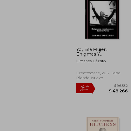
$ 
$ 4
Yo, Esa Mujer.:
Enigmas Y
Revelaciones De Eva
Droznes, Lázaro
Perón (spanish
Edition)
Createspace, 2017, Tapa
Blanda, Nuevo