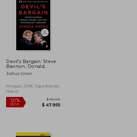
Devil's Bargain: Steve
Bannon, Donald
Trump, and the
Joshua Green
Nationalist Uprising
(en Inglés)
Penguin, 2018, Tapa Blanda,
Nuevo