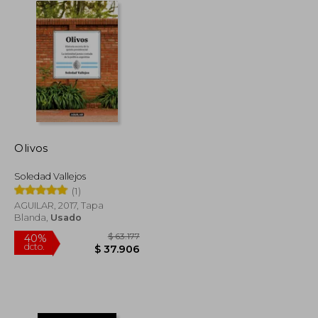
Olivos
Soledad Vallejos
(1)
AGUILAR, 2017, Tapa
Blanda,
Usado
$ 123.032
$ 63.177
40%
dcto.
$ 61.516
$ 37.906