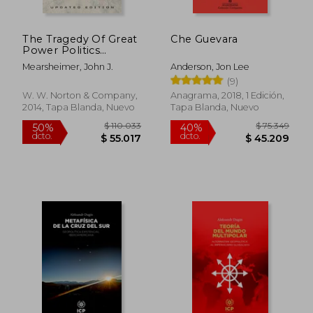
$ 25.000
$ 38.5
10%
10%
dcto.
dcto.
$ 22.500
$ 34.6
The Tragedy Of Great
Che Guevara
Power Politics
(updated Edition) (en
Mearsheimer, John J.
Anderson, Jon Lee
Inglés)
(9)
W. W. Norton & Company,
Anagrama, 2018, 1 Edición,
2014, Tapa Blanda, Nuevo
Tapa Blanda, Nuevo