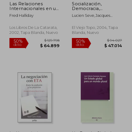
Las Relaciones
Socialización,
Internacionales en un
Democracia,
Mundo en
Autogestión: Un
Fred Halliday
Lucien Seve,Jacques
Transformación
Debate Marxista en
Texier,Catherine Samary
los Tiempos de la
Izquierda Plural
Los Libros De La Catarata,
El Viejo Topo, 2004, Tapa
(Ensayo)
2002, Tapa Blanda, Nuevo
Blanda, Nuevo
$ 152.176
$ 104.3
50%
50%
dcto.
dcto.
$ 76.088
$ 52.1