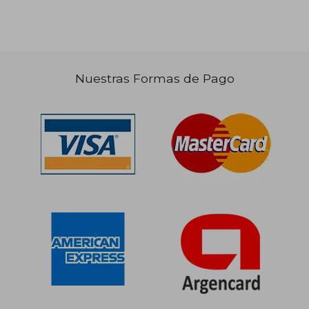
$ 34.999
$ 47.4
10%
10%
dcto.
dcto.
$ 31.499
$ 42.7
Nuestras Formas de Pago