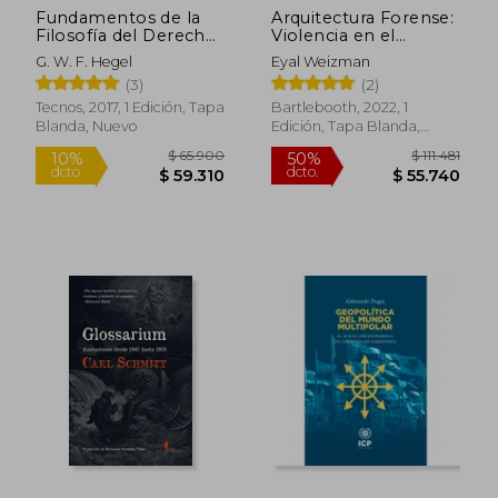
Fundamentos de la
Arquitectura Forense:
Filosofía del Derecho:
Violencia en el
O Compendio de
Umbral de
G. W. F. Hegel
Eyal Weizman
Derecho Natural y
Detectabilidad: 2
(3)
(2)
Ciencia Política
(Coleccion)
(Clásicos - Clásicos del
Tecnos, 2017, 1 Edición, Tapa
Bartlebooth, 2022, 1
Pensamiento)
Blanda, Nuevo
Edición, Tapa Blanda,
Nuevo
$ 160.833
$ 63.1
50%
40%
dcto.
dcto.
$ 80.417
$ 37.9