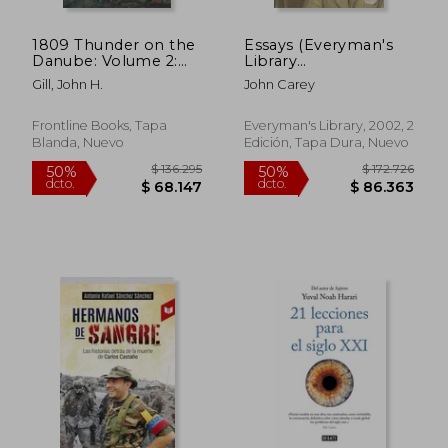
1809 Thunder on the
Essays (Everyman's
Danube: Volume 2:
Library
Napoleon's Defeat of
Contemporary
Gill, John H.
John Carey
the Habsburgs: The
Classics) (en Inglés)
Fall of Vienna and the
Battle of Aspern (en
Frontline Books, Tapa
Everyman's Library, 2002, 2
Inglés)
Blanda, Nuevo
Edición, Tapa Dura, Nuevo