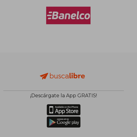
$ 85.106
$ 68.7
40%
40%
dcto.
dcto.
$ 51.064
$ 41.2
¡Descárgate la App GRATIS!