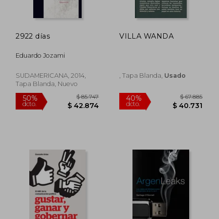
2922 días
VILLA WANDA
Eduardo Jozami
SUDAMERICANA, 2014,
, Tapa Blanda,
Usado
Tapa Blanda, Nuevo
$ 129.798
$ 94.0
50%
50%
dcto.
dcto.
$ 64.899
$ 47.0