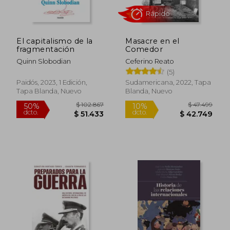
El capitalismo de la
Masacre en el
fragmentación
Comedor
Quinn Slobodian
Ceferino Reato
(5)
Paidós, 2023, 1 Edición,
Sudamericana, 2022, Tapa
Tapa Blanda, Nuevo
Blanda, Nuevo
Rápido
$ 102.867
$ 47.4
50%
10%
dcto.
dcto.
$ 51.433
$ 42.7