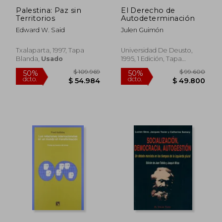
Palestina: Paz sin
El Derecho de
Territorios
Autodeterminación
Edward W. Said
Julen Guimón
Txalaparta, 1997, Tapa
Universidad De Deusto,
Blanda,
Usado
1995, 1 Edición, Tapa
Blanda, Nuevo
$ 87.459
$ 108.3
50%
50%
dcto.
dcto.
$ 43.730
$ 54.1