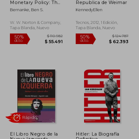
Monetary Policy: The
Republica de Weimar
Federal Reserve From
Bernanke, Ben S.
KennedyEllen
the Great Inflation to
Covid-19 (en Inglés)
W. W. Norton & Company,
Tecnos, 2012, 1 Edición,
Tapa Blanda, Nuevo
Tapa Blanda, Nuevo
Rápido
$ 118.004
$ 63.8
50%
50%
dcto.
dcto.
$ 59.002
$ 31.9
El Libro Negro de la
Hitler: La Biografía
Nueva Izquierda
Definitiva