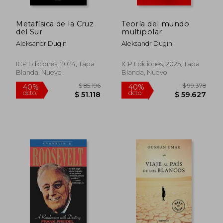
Metafísica de la Cruz
Teoría del mundo
$ 110.033
$ 75.3
50%
40%
del Sur
multipolar
dcto.
dcto.
$ 55.017
$ 45.2
Aleksandr Dugin
Aleksandr Dugin
ICP Ediciones, 2024, Tapa
ICP Ediciones, 2025, Tapa
Blanda, Nuevo
Blanda, Nuevo