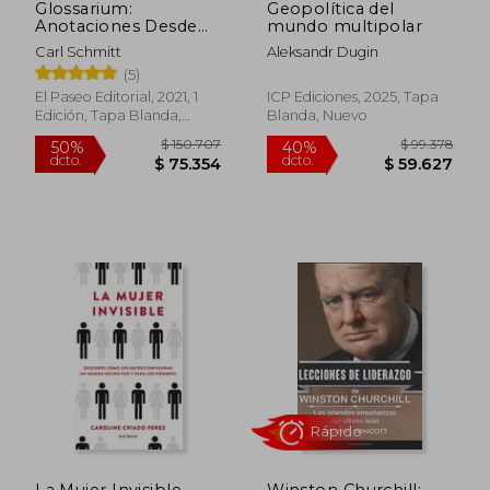
Glossarium:
Geopolítica del
Anotaciones Desde
mundo multipolar
1947 Hasta 1958
Carl Schmitt
Aleksandr Dugin
(5)
El Paseo Editorial, 2021, 1
ICP Ediciones, 2025, Tapa
Edición, Tapa Blanda,
Blanda, Nuevo
Nuevo
$ 65.900
$ 111.
10%
50%
dcto.
dcto.
$ 59.310
$ 55.7
La Mujer Invisible
Winston Churchill: