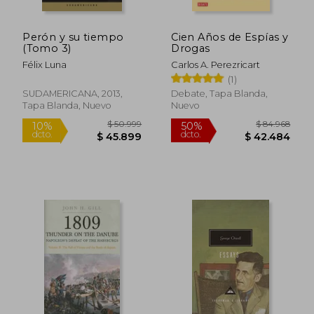
Perón y su tiempo
Cien Años de Espías y
(Tomo 3)
Drogas
Félix Luna
Carlos A. Perezricart
(1)
SUDAMERICANA, 2013,
Debate, Tapa Blanda,
Tapa Blanda, Nuevo
Nuevo
Rápido
$ 38.000
$ 158.5
10%
50%
dcto.
dcto.
$ 34.200
$ 79.2