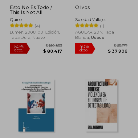
Esto No Es Todo /
Olivos
This Is Not All
Quino
Soledad Vallejos
(4)
(1)
Lumen, 2008, 001 Edición,
AGUILAR, 2017, Tapa
Tapa Dura, Nuevo
Blanda,
Usado
$ 50.999
$ 116.4
10%
50%
dcto.
dcto.
$ 45.899
$ 58.2