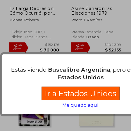
La Larga Depresión.
Así se Ganaron las
Cómo Ocurrió, por
Elecciones 1979
qué Ocurrió y qué
Michael Roberts
Pedro J. Ramírez
Ocurrirá a
Continuación.
El Viejo Topo, 2017, 1
Prensa Española,, Tapa
Edición, Tapa Blanda,
Blanda,
Usado
$ 136.295
$ 172.7
50%
50%
Nuevo
dcto.
dcto.
$ 68.147
$ 86.3
Estás viendo
Buscalibre Argentina
, pero 
Estados Unidos
Ir a Estados Unidos
Me quedo aquí