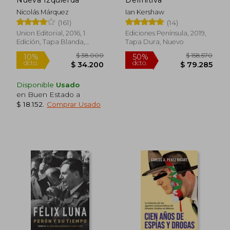
Nicolás Márquez
Ian Kershaw
(161)
(14)
Union Editorial, 2016, 1
Ediciones Península, 2019,
Edición, Tapa Blanda,
Tapa Dura, Nuevo
Nuevo
Disponible
Usado
en Buen Estado a
$ 18.152
.
Comprar Usado
$ 110.982
$ 124.7
50%
50%
dcto.
dcto.
$ 55.491
$ 62.3