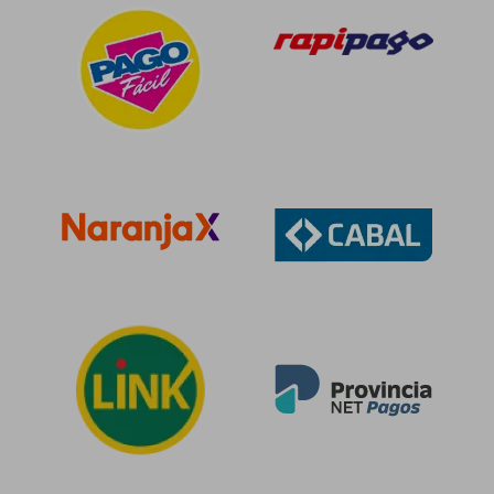
$ 137.679
$ 80.2
10%
10%
dcto.
dcto.
$ 123.911
$ 72.2