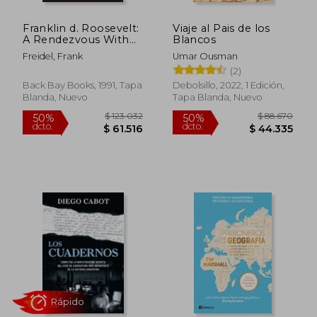
Franklin d. Roosevelt:
Viaje al Pais de los
A Rendezvous With
Blancos
Destiny (en Inglés)
Freidel, Frank
Umar Ousman
$ 85.196
$ 99.3
40%
40%
(2)
dcto.
dcto.
$ 51.118
$ 59.6
Back Bay Books, 1991, Tapa
Debolsillo, 2022, 1 Edición,
Blanda, Nuevo
Tapa Blanda, Nuevo