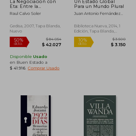
La Negociacion con
Un Estado Global
Eta: Entre la
Para un Mundo Plural
Confusion y los
Raul Calvo Soler
Juan Antonio Fernández
Prejuicios
Manzano
Gedisa, 2007, Tapa Blanda,
Biblioteca Nueva, 2014, 1
Nuevo
Edición, Tapa Blanda,
Nuevo
Disponible
Usado
en Buen Estado a
$ 41.916
.
Comprar Usado
$ 109.969
$ 99.6
50%
50%
dcto.
dcto.
$ 54.984
$ 49.8