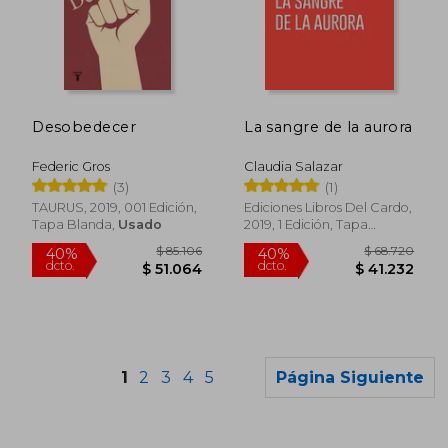
$ 85.747
$ 67.8
50%
40%
dcto.
dcto.
$ 42.874
$ 40.7
Desobedecer
La sangre de la aurora
Federic Gros
Claudia Salazar
(3)
(1)
TAURUS, 2019, 001 Edición,
Ediciones Libros Del Cardo,
Tapa Blanda,
Usado
2019, 1 Edición, Tapa
Blanda, Nuevo
1
2
3
4
5
Página Siguiente