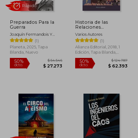
Preparados Para la
Historia de las
Guerra
Relaciones
Internacionales
Joaquín Fermandois Y
Varios Autores
Sebastián Hurtado
(1)
(1)
Planeta, 2025, Tapa
Alianza Editorial, 2018, 1
Blanda, Nuevo
Edición, Tapa Blanda,
Nuevo
Rápido
$ 54.546
$ 124.7
50%
50%
dcto.
dcto.
$ 27.273
$ 62.3