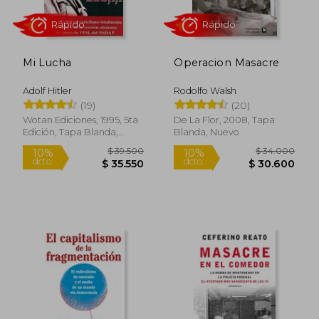
Mi Lucha
Operacion Masacre
Adolf Hitler
Rodolfo Walsh
Rápido
Rápido
(19)
(20)
Wotan Ediciones, 1995, 5ta
De La Flor, 2008, Tapa
Edición, Tapa Blanda,
Blanda, Nuevo
Nuevo
$ 39.500
$ 34.0
10%
10%
dcto.
dcto.
$ 35.550
$ 30.6