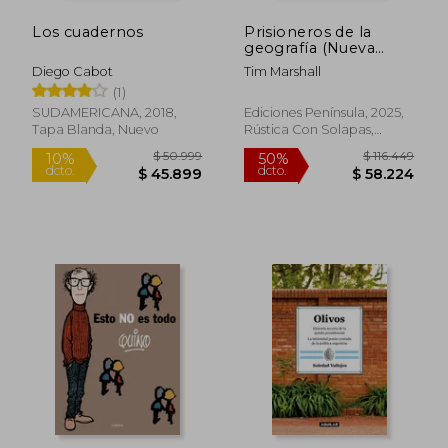
Los cuadernos
Prisioneros de la
geografía (Nueva
edición revisada y
Diego Cabot
Tim Marshall
ampliada)
(1)
SUDAMERICANA, 2018,
Ediciones Península, 2025,
Tapa Blanda, Nuevo
Rústica Con Solapas,
$ 123.032
$ 88.6
50%
50%
Nuevo
dcto.
dcto.
$ 61.516
$ 44.3
Rápido