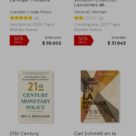
Lecciones de
Liderazgo: Las
Caroline Criado Perez
Winicott, Michael
Grandes Enseñanzas
(5)
(2)
del Último León.
Seix Barral, 2020, Tapa
Createspace, 2017, Tapa
Blanda, Nuevo
Blanda, Nuevo
$ 150.707
$ 99.3
50%
40%
dcto.
dcto.
$ 75.354
$ 59.6
21St Century
Carl Schmitt en la