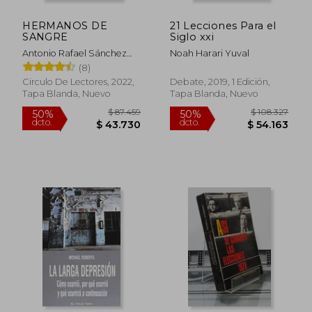
HERMANOS DE
21 Lecciones Para el
SANGRE
Siglo xxi
Antonio Rafael Sánchez
Noah Harari Yuval
Sánchez
$ 50.999
$ 84.9
(8)
10%
50%
dcto.
dcto.
$ 45.899
$ 42.4
Circulo De Lectores, 2022,
Debate, 2019, 1 Edición,
Tapa Blanda, Nuevo
Tapa Blanda, Nuevo