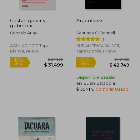
Gustar, ganar y
Argenleaks
gobernar
Gonzalo Arias
Santiago O'Donnell
(1)
AGUILAR, 2017, Tapa
SUDAMERICANA, 2011,
Blanda, Nuevo
Tapa Blanda, Nuevo
Disponible
Usado
en Buen Estado a
$ 35.714
.
Comprar Usado
$ 84.054
$ 3.5
50%
10%
dcto.
dcto.
$ 42.027
$ 3.1