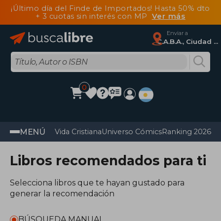
¡Último día del Finde de Importados! Hasta 50% dto
+ 3 cuotas sin interés con MP
Ver más
Enviar a
C.A.B.A., Ciudad Autónoma De Buenos Aires
0
MENÚ
Vida Cristiana
Universo Cómics
Ranking 2026
Im
Libros recomendados para ti
Selecciona libros que te hayan gustado para
generar la recomendación
BÚSQUEDA MANUAL