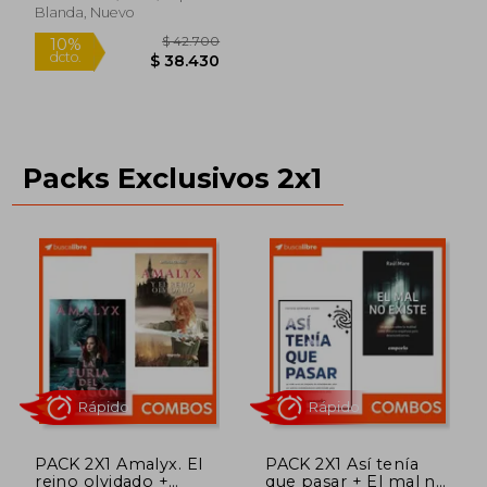
$ 45.700
$ 42.7
10%
10%
REGALO !!
Blanda, Nuevo
dcto.
dcto.
$ 41.130
$ 38.4
Packs Exclusivos 2x1
Rápido
PACK 2X1 Amalyx. El
PACK 2X1 Así tenía
reino olvidado +
que pasar + El mal no