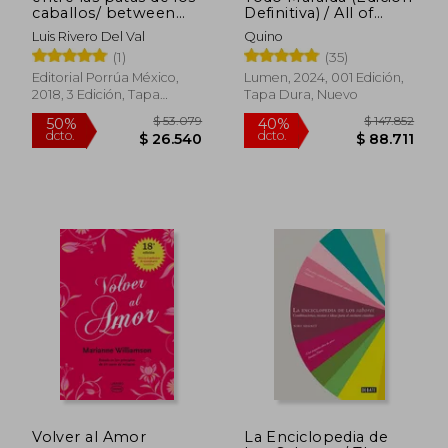
Rápido
Rápido
caballos/ between
Definitiva) / All of
the legs of the horses
Mafalda (Ultimate
Luis Rivero Del Val
Quino
Edition)
(1)
(35)
Editorial Porrúa México,
Lumen, 2024, 001 Edición,
2018, 3 Edición, Tapa
Tapa Dura, Nuevo
Blanda, Nuevo
$ 70.300
$ 57.7
50%
50%
dcto.
dcto.
$ 35.150
$ 28.8
Volver al Amor
La Enciclopedia de