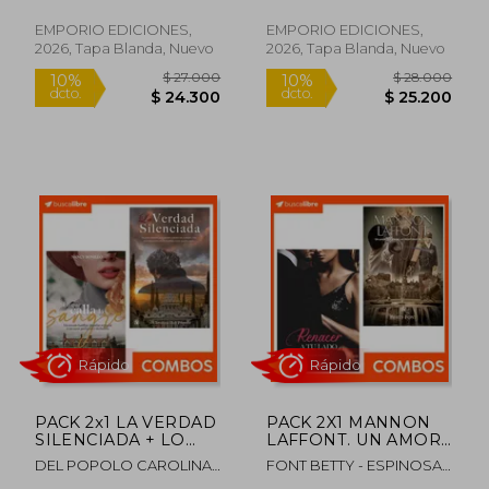
EMPORIO EDICIONES,
EMPORIO EDICIONES,
2026, Tapa Blanda, Nuevo
2026, Tapa Blanda, Nuevo
Rápido
Rápido
$ 31.000
$ 27.0
10%
10%
dcto.
dcto.
$ 27.900
$ 24.3
PACK 2x1 LA VERDAD
PACK 2X1 MANNON
SILENCIADA + LO
LAFFONT. UN AMOR
QUE CALLA LA
QUE VENCE LAS
DEL POPOLO CAROLINA -
FONT BETTY - ESPINOSA
SANGRE.
FRONTERAS DEL
BONILLO NANCY
MILENA