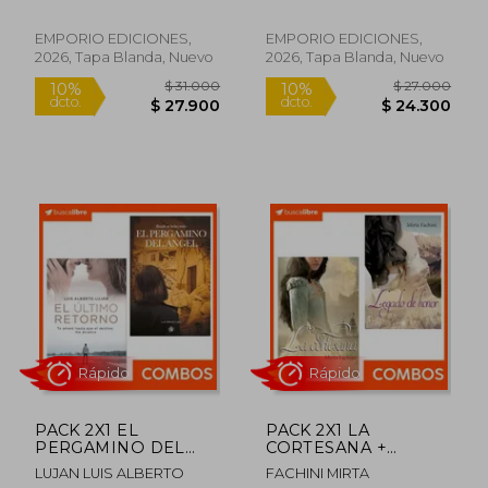
DESTINO.
PICCO LILIANA DEL VALLE
EMPORIO EDICIONES,
EMPORIO EDICIONES,
Rápido
Rápido
2026, Tapa Blanda, Nuevo
2026, Tapa Blanda, Nuevo
$ 33.000
$ 29.0
10%
10%
dcto.
dcto.
$ 29.700
$ 26.1
PACK 2X1 EL
PACK 2X1 LA
PERGAMINO DEL
CORTESANA +
ANGEL + EL ULTIMO
LEGADO DE HONOR.
LUJAN LUIS ALBERTO
FACHINI MIRTA
RETORNO.