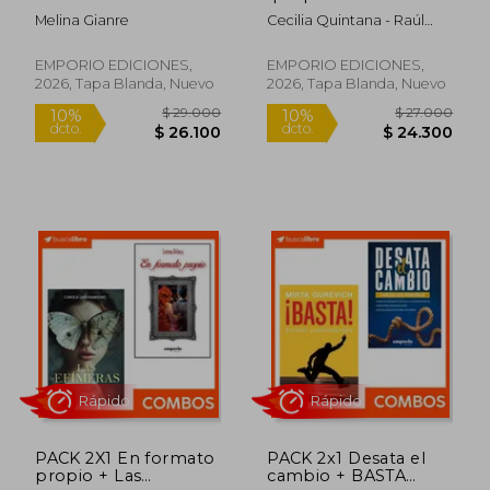
AMALYX, LA FURIA
existe
Melina Gianre
Cecilia Quintana - Raúl
DEL DRAGÓN
Mare
$ 42.700
10%
dcto.
EMPORIO EDICIONES,
EMPORIO EDICIONES,
$ 38.430
2026, Tapa Blanda, Nuevo
2026, Tapa Blanda, Nuevo
Rápido
Rápido
PACK 2X1 En formato
PACK 2x1 Desata el
propio + Las
cambio + BASTA