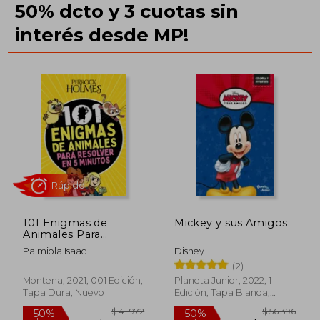
50% dcto y 3 cuotas sin
interés desde MP!
101 Enigmas de
Mickey y sus Amigos
Animales Para
Rápido
Resolver en 5
Palmiola Isaac
Disney
Minutos
(2)
Montena, 2021, 001 Edición,
Planeta Junior, 2022, 1
Tapa Dura, Nuevo
Edición, Tapa Blanda,
Nuevo