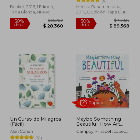
(9)
50%
50%
dcto.
dcto.
$ 14.002
$ 29.3
Booket, 2016, 1 Edición,
Médica Panamericana,
Tapa Blanda, Nuevo
2016, 12 Edición, Tapa Dura,
Nuevo
Rápido
Un Curso de Milagros
Maybe Something
(Fácil)
Beautiful: How Art
Transformed a
Alan Cohen
Campoy, F. Isabel ; López,
Neighborhood (en
Rafael ; Howell, Theresa
(31)
Inglés)