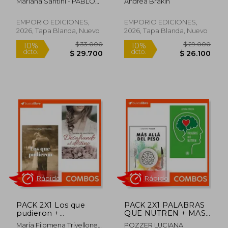
Mariana Santini - PABLO
Andrea Brakin
Rápido
Rápido
GIESENOW
EMPORIO EDICIONES,
EMPORIO EDICIONES,
2026, Tapa Blanda, Nuevo
2026, Tapa Blanda, Nuevo
$ 30.000
$ 31.0
10%
10%
dcto.
dcto.
$ 27.000
$ 27.9
PACK 2X1 Los que
PACK 2X1 PALABRAS
pudieron +
QUE NUTREN + MAS
DESAFIANDO AL
ALLA DEL PESO
María Filomena Trivellone -
POZZER LUCIANA