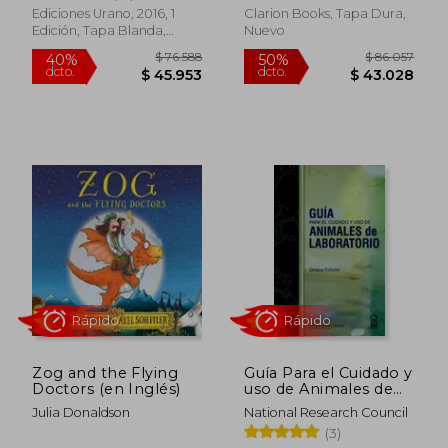
Ediciones Urano, 2016, 1
Clarion Books, Tapa Dura,
Edición, Tapa Blanda,
Nuevo
$ 31.2
50%
Nuevo
dcto.
$ 107.442
$ 15.6
Rápido
Zog and the Flying
Guía Para el Cuidado y
Doctors (en Inglés)
uso de Animales de
Laboratorio
Julia Donaldson
National Research Council
(3)