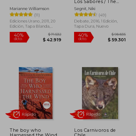
Los Sabores / The
Flavor Thesaurus:
Marianne Williamson
Segnit, Niki
Combinaciones,
Rápido
Rápido
(11)
(49)
Recetas E Ideas Para
El Cocinero Creativo
Ediciones Urano, 2011, 20
Debate, 2016, 1 Edición,
Edición, Tapa Blanda,
Tapa Dura, Nuevo
Nuevo
$ 58.595
$ 66.9
50%
50%
dcto.
dcto.
$ 29.298
$ 33.4
The boy who
Los Carnivoros de
Harnessed the Wind
Chile