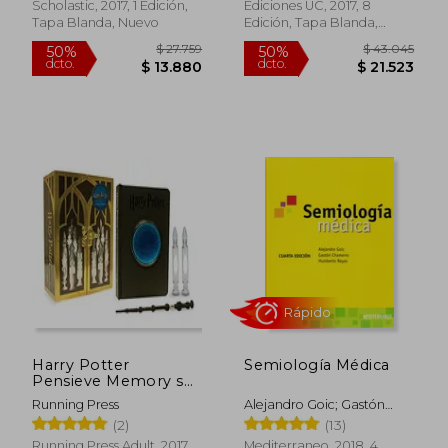
Scholastic, 2017, 1 Edición,
Ediciones UC, 2017, 8
Tapa Blanda, Nuevo
Edición, Tapa Blanda,
Nuevo
$ 88.470
$ 144.6
50%
50%
dcto.
dcto.
$ 44.235
$ 72.3
Harry Potter
Semiología Médica
Rápido
Rápido
Pensieve Memory set
(en Inglés)
Running Press
Alejandro Goic; Gastón
Chamorro; Humberto
(2)
(13)
Reyes
Running Press Adult, 2017,
Mediterraneo, 2018, 4