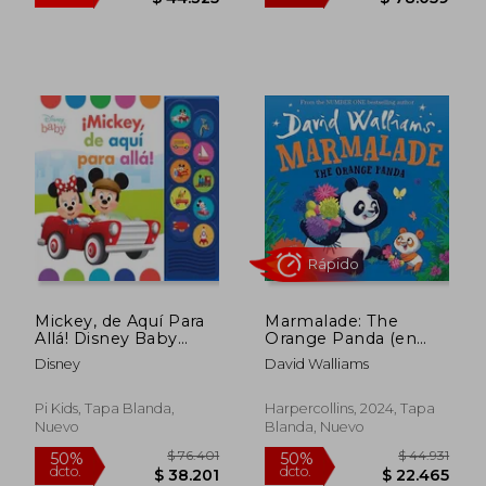
$ 73.875
$ 156.
40%
50%
dcto.
dcto.
$ 44.325
$ 78.0
Mickey, de Aquí Para
Marmalade: The
Allá! Disney Baby
Orange Panda (en
Lnlb
Inglés)
Disney
David Walliams
Pi Kids, Tapa Blanda,
Harpercollins, 2024, Tapa
Nuevo
Blanda, Nuevo
Rápido