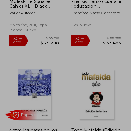
Moleskine Squared
analisis transaccional ii
Cahier XL - Black
: educacion,
Cover (3 Set) (en
autonomia y
Varios Autores
Francisco Masso Cantarero
Inglés)
convivencia
Moleskine, 2011, Tapa
Ccs, Nuevo
Blanda, Nuevo
$ 21.123
$ 60.3
50%
50%
dcto.
dcto.
$ 10.562
$ 30.1
entre las patas de los
Todo Mafalda (Edición