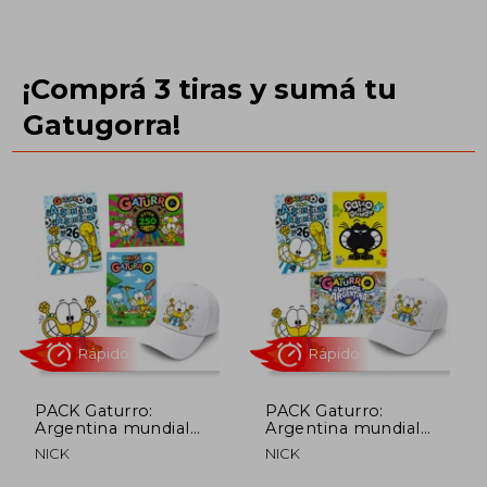
Rápido
¡Comprá 3 tiras y sumá tu
Gatugorra!
$ 98.667
$ 386.4
50%
50%
dcto.
dcto.
$ 49.334
$ 193.2
PACK Gaturro:
PACK Gaturro:
Argentina mundial
Argentina mundial
2026+ Pintá a
2026+Gaturro: Vamos
NICK
NICK
Gaturro+Gaturro
Argentina!+Gaturro a
Extra 250 Chistes+
lo Grande 3+GORRA