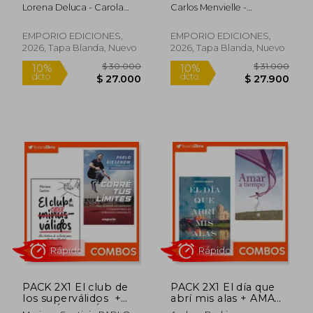
efímeras.
EXISTEN
Lorena Deluca - Carola
Carlos Menvielle -
POSIBILIDADES.
Lagomarsino
GUREVICH MIRTA
EMPORIO EDICIONES,
EMPORIO EDICIONES,
2026, Tapa Blanda, Nuevo
2026, Tapa Blanda, Nuevo
$ 29.000
$ 27.0
10%
10%
dcto.
dcto.
$ 26.100
$ 24.3
PACK 2X1 El club de
PACK 2X1 El día que
los superválidos +
abrí mis alas + AMAR
CORRÉ TUS LÍMITES
A TIEMPO