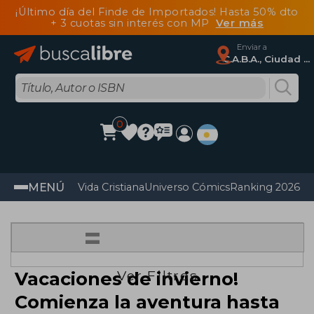
¡Último día del Finde de Importados! Hasta 50% dto
+ 3 cuotas sin interés con MP
Ver más
Enviar a
C.A.B.A., Ciudad Autónoma De Buenos Aires
0
MENÚ
Vida Cristiana
Universo Cómics
Ranking 2026
Im
=
Ver Filtros
Vacaciones de invierno!
Comienza la aventura hasta