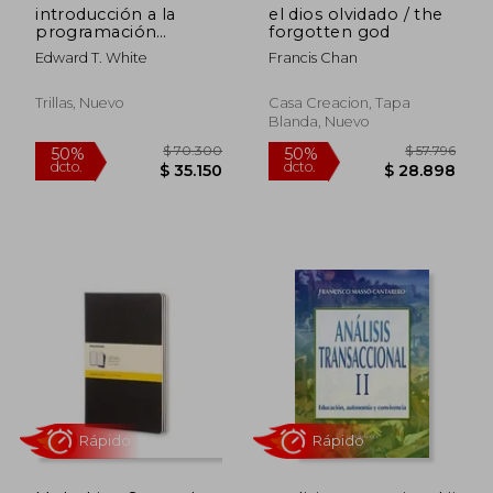
$ 32.000
10%
introducción a la
el dios olvidado / the
dcto.
$ 28.800
programación
forgotten god
arquitectónica
Edward T. White
Francis Chan
Trillas, Nuevo
Casa Creacion, Tapa
Blanda, Nuevo
Rápido
Rápido