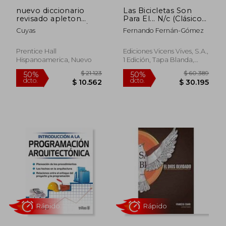
nuevo diccionario
Las Bicicletas Son
revisado apleton
Para El... N/c (Clásicos
cuyas esp/ing-ing/esp
Hispánicos)
Cuyas
Fernando Fernán-Gómez
Prentice Hall
Ediciones Vicens Vives, S.A.,
Hispanoamerica, Nuevo
1 Edición, Tapa Blanda,
Nuevo
Rápido