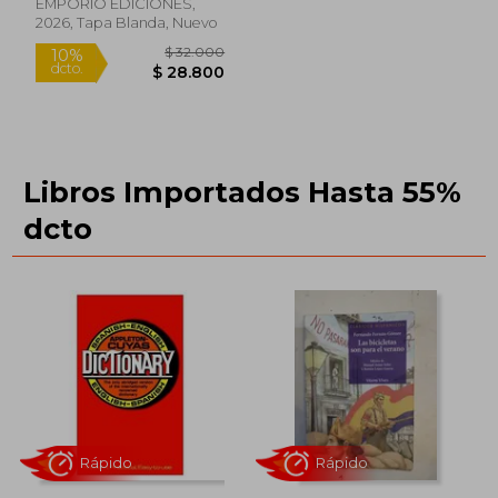
EMPORIO EDICIONES,
2026, Tapa Blanda, Nuevo
Libros Importados Hasta 55%
dcto
Rápido
Rápido
$ 28.000
$ 26.0
10%
10%
dcto.
dcto.
$ 25.200
$ 23.4