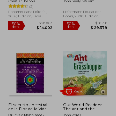
Christian Jolibois
John Seely; William
Inglés)
Shakespeare
(2)
Panamericana Editorial,
Heinemann Educational
2007, 1 Edición, Tapa
Books, 2000, 1 Edición,
Blanda, Nuevo
Tapa Blanda, Nuevo
Rápido
Rápido
$ 36.778
$ 43.0
50%
50%
dcto.
dcto.
$ 18.389
$ 21.5
El secreto ancestral
Our World Readers:
de la Flor de la Vida.
The ant and the
Volumen I
Grasshopper: British
Drunvalo Melchizedek
John Porell