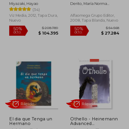
(en Inglés)
Miyazaki, Hayao
Derito, María Norma
Claudia
(34)
Viz Media, 2012, Tapa Dura,
Alfaomega Grupo Editor,
Nuevo
2008, Tapa Blanda, Nuevo
$ 71.532
$ 98.8
40%
40%
dcto.
dcto.
$ 42.919
$ 59.3
El dia que Tenga un
Othello - Heinemann
Hermano
Advanced
Shakespeare (en