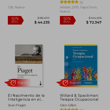
Uribe,Darío Cárdenas
(1)
Jaramillo
Cib, Nuevo
Artisan, 2015, Tapa Dura,
Nuevo
Rápido
Rápido
El Nacimiento de la
Willard & Spackman:
Inteligencia en el
Terapia Ocupacional
Niño
Jean Piaget
Glen Gillen
$ 28.003
$ 58.7