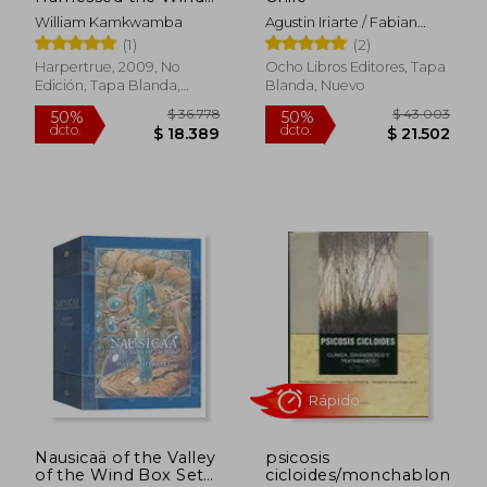
(en Inglés)
William Kamkwamba
Agustin Iriarte / Fabian
Jaksic
(1)
(2)
Harpertrue, 2009, No
Ocho Libros Editores, Tapa
Edición, Tapa Blanda,
Blanda, Nuevo
Rápido
Nuevo
$ 53.079
$ 147.8
50%
40%
dcto.
dcto.
$ 26.540
$ 88.7
Nausicaä of the Valley
psicosis
of the Wind Box Set
cicloides/monchablon