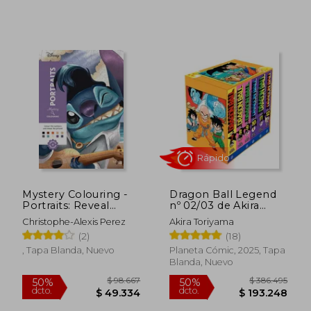
Rápido
Rápido
$ 52.368
$ 43.0
50%
50%
dcto.
dcto.
$ 26.184
$ 21.5
Mystery Colouring -
Dragon Ball Legend
Portraits: Reveal
nº 02/03 de Akira
Iconic Disney
Toriyama(Planeta
Christophe-Alexis Perez
Akira Toriyama
Characters With
Cómic)
(2)
(18)
Colour by Number
(en Inglés)
, Tapa Blanda, Nuevo
Planeta Cómic, 2025, Tapa
Blanda, Nuevo