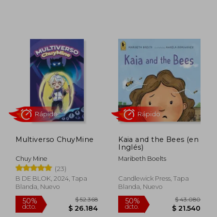
$ 76.401
$ 44.9
50%
50%
dcto.
dcto.
$ 38.201
$ 22.4
Multiverso ChuyMine
Kaia and the Bees (en
Inglés)
Chuy Mine
Maribeth Boelts
(23)
B DE BLOK, 2024, Tapa
Candlewick Press, Tapa
Blanda, Nuevo
Blanda, Nuevo