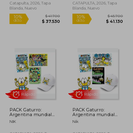
GORRA DE REGALO
DE REGALO
Catapulta, 2026, Tapa
CATAPULTA, 2026, Tapa
Blanda, Nuevo
Blanda, Nuevo
Rápido
Rápido
PACK Gaturro:
PACK Gaturro:
Argentina mundial
Argentina mundial
2026+ Gaturro: Leo &
2026+Gaturro
$ 41.700
$ 45.7
NIK
Nik
10%
10%
Antonella + Gaturro a
Campeones+Gaturro:
dcto.
dcto.
$ 37.530
$ 41.1
lo Grande 5 + GORRA
El regreso de los