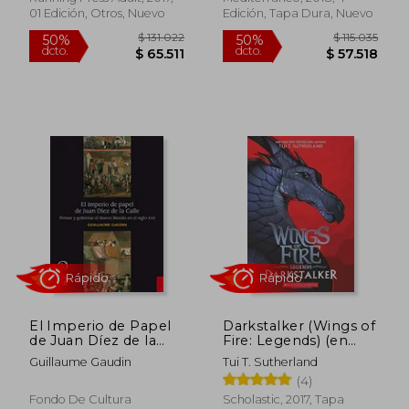
01 Edición, Otros, Nuevo
Edición, Tapa Dura, Nuevo
$ 56.720
$ 179.
50%
50%
dcto.
dcto.
$ 28.360
$ 89.5
El Imperio de Papel
Darkstalker (Wings of
de Juan Díez de la
Fire: Legends) (en
Calle. Pensar y
Inglés)
Guillaume Gaudin
Tui T. Sutherland
Gobernar el Nuevo
Rápido
(4)
Mundo en el Siglo Xvii
Fondo De Cultura
Scholastic, 2017, Tapa