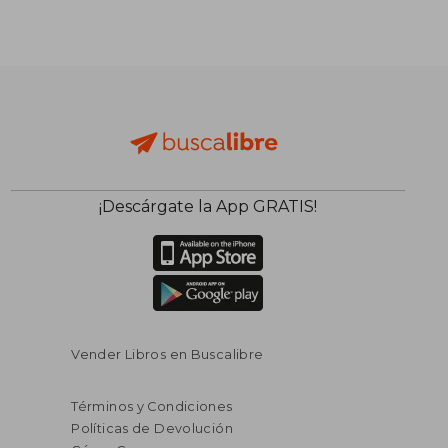
$ 92.555
$ 75.1
40%
50%
dcto.
dcto.
$ 55.533
$ 37.5
¡Descárgate la App GRATIS!
Vender Libros en Buscalibre
Términos y Condiciones
Políticas de Devolución