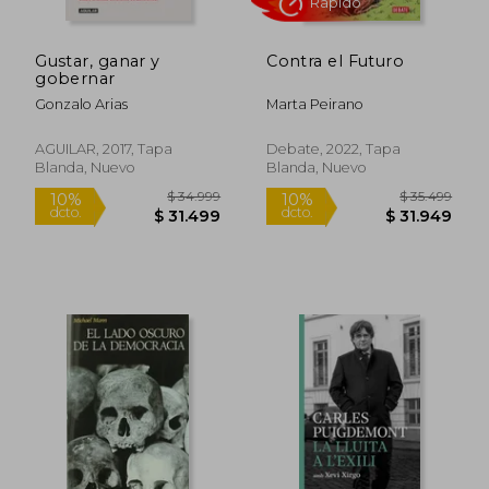
Gustar, ganar y
Contra el Futuro
gobernar
Gonzalo Arias
Marta Peirano
AGUILAR, 2017, Tapa
Debate, 2022, Tapa
Blanda, Nuevo
Blanda, Nuevo
$ 3.500
$ 85.7
10%
50%
dcto.
dcto.
$ 3.150
$ 42.8