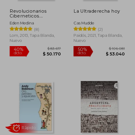
Revolucionarios
La Ultraderecha hoy
Ciberneticos.
Tecnologia y Politica
Eden Medina
Cas Mudde
en el Chile de sal
(8)
(2)
Lom, 2013, Tapa Blanda,
Paidós, 2021, Tapa Blanda,
Nuevo
Nuevo
Rápido
$ 44.599
$ 106.8
10%
50%
dcto.
dcto.
$ 40.139
$ 53.4