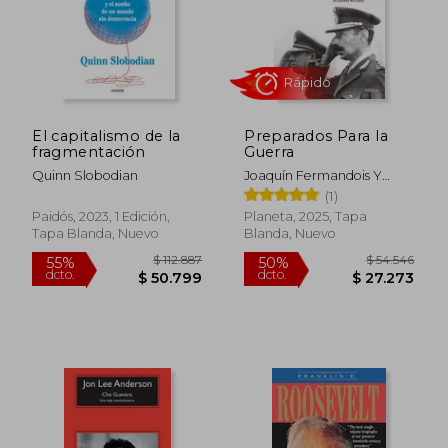
El capitalismo de la
Preparados Para la
fragmentación
Guerra
Quinn Slobodian
Joaquín Fermandois Y
Rápido
Sebastián Hurtado
(1)
Paidós, 2023, 1 Edición,
Planeta, 2025, Tapa
Tapa Blanda, Nuevo
Blanda, Nuevo
$ 112.887
$ 54.5
55%
50%
dcto.
dcto.
$ 50.799
$ 27.2