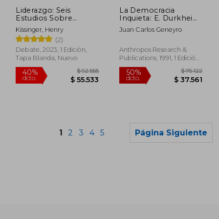
dcto.
dcto.
$ 42.749
$ 50.5
Liderazgo: Seis
La Democracia
Estudios Sobre
Inquieta: E. Durkheim
Estrategia Mundial
y j. Dewey
Kissinger, Henry
Juan Carlos Geneyro
(2)
Debate, 2023, 1 Edición,
Anthropos Research &
Tapa Blanda, Nuevo
Publications, 1991, 1 Edición,
Tapa Blanda, Nuevo
1
2
3
4
5
Página Siguiente