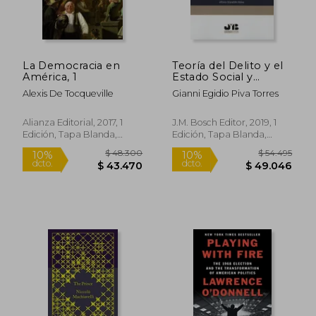
La Democracia en
Teoría del Delito y el
América, 1
Estado Social y
$ 59.900
$ 100.7
10%
50%
Democrático de
dcto.
dcto.
$ 53.910
$ 50.3
Alexis De Tocqueville
Gianni Egidio Piva Torres
Derecho.
Alianza Editorial, 2017, 1
J.M. Bosch Editor, 2019, 1
Edición, Tapa Blanda,
Edición, Tapa Blanda,
Nuevo
Nuevo