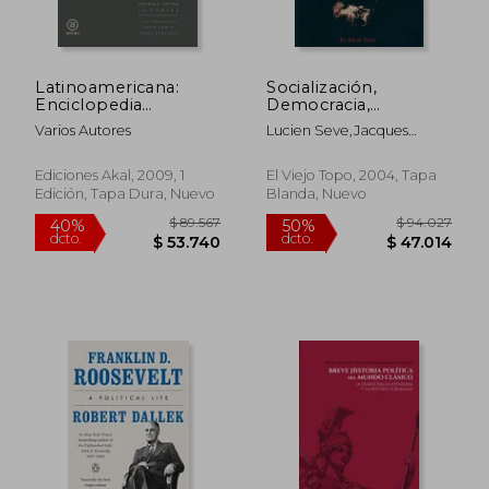
Latinoamericana:
Socialización,
Enciclopedia
Democracia,
Contemporanea de
Autogestión: Un
Varios Autores
Lucien Seve,Jacques
America Latina y el
Debate Marxista en
Texier,Catherine Samary
Caribe /
los Tiempos de la
Contemporary Latin-
Izquierda Plural
Ediciones Akal, 2009, 1
El Viejo Topo, 2004, Tapa
American and
(Ensayo)
Edición, Tapa Dura, Nuevo
Blanda, Nuevo
$ 255.711
$ 121.
50%
50%
Caribean
dcto.
dcto.
$ 127.855
$ 60.7
Encyclopedia
(Spanish Edition)