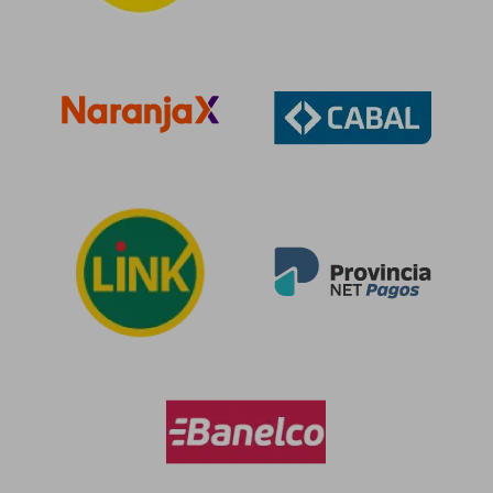
$ 42.900
$ 116.7
50%
dcto.
$ 41.662
$ 58.3