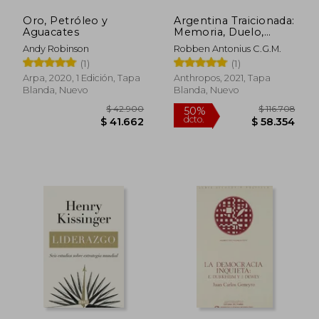
Oro, Petróleo y
Argentina Traicionada:
Aguacates
Memoria, Duelo,
Justicia (Libros de la
Andy Robinson
Robben Antonius C.G.M.
Revista Anthropos)
(1)
(1)
Arpa, 2020, 1 Edición, Tapa
Anthropos, 2021, Tapa
Blanda, Nuevo
Blanda, Nuevo
Rápido
$ 47.499
$ 101.
10%
50%