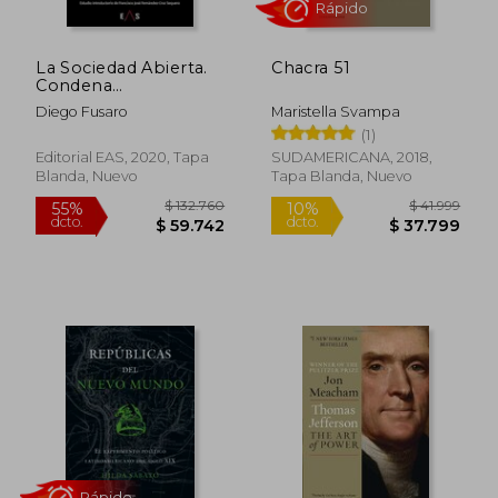
La Sociedad Abierta.
Chacra 51
Condena
Turbomundialista
Diego Fusaro
Maristella Svampa
Contra los Pueblos
(1)
Editorial EAS, 2020, Tapa
SUDAMERICANA, 2018,
Blanda, Nuevo
Tapa Blanda, Nuevo
$ 104.758
$ 101.3
50%
50%
dcto.
dcto.
$ 52.379
$ 50.6