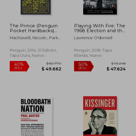
The Prince (Penguin
Playing With Fire: The
Pocket Hardbacks)
1968 Election and the
(en Inglés)
Transformation of
Machiavelli, Niccolo ; Parks,
Lawrence O'donnell
American Politics (en
Tim ; Parks, Tim
Inglés)
$ 84.678
$ 92.9
40%
50%
Penguin, 2014, 01 Edición,
Penguin, 2018, Tapa
dcto.
dcto.
$ 50.807
$ 46.4
Tapa Dura, Nuevo
Blanda, Nuevo