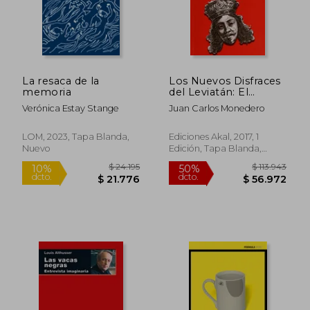
La resaca de la
Los Nuevos Disfraces
memoria
del Leviatán: El
Estado en la era de la
Verónica Estay Stange
Juan Carlos Monedero
Hegemonía
Neoliberal
LOM, 2023, Tapa Blanda,
Ediciones Akal, 2017, 1
Nuevo
Edición, Tapa Blanda,
Nuevo
$ 153.602
$ 113.
50%
50%
dcto.
dcto.
$ 76.801
$ 56.6