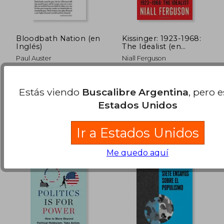
Bloodbath Nation (en
Kissinger: 1923-1968:
Inglés)
The Idealist (en
Inglés)
Paul Auster
Niall Ferguson
Grove Press, Tapa Dura,
Penguin, 2016, Tapa
Nuevo
Blanda, Nuevo
Estás viendo
Buscalibre Argentina
, pero 
$ 48.300
$ 54.4
10%
10%
Estados Unidos
dcto.
dcto.
$ 43.470
$ 49.0
Ir a Estados Unidos
Me quedo aquí