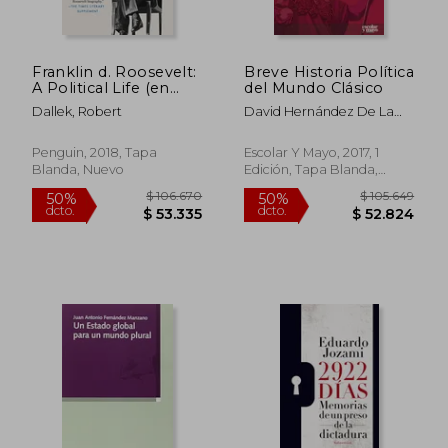
Franklin d. Roosevelt:
Breve Historia Política
A Political Life (en
del Mundo Clásico
Inglés)
Dallek, Robert
David Hernández De La
Fuente,Pedro Barceló
Penguin, 2018, Tapa
Escolar Y Mayo, 2017, 1
Blanda, Nuevo
Edición, Tapa Blanda,
Nuevo
$ 89.567
$ 94.0
40%
50%
dcto.
dcto.
$ 53.740
$ 47.0