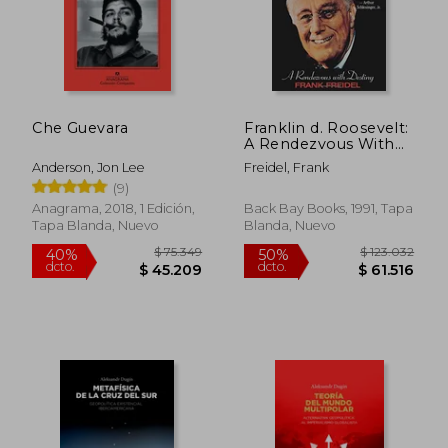
Che Guevara
Franklin d. Roosevelt:
A Rendezvous With
Destiny (en Inglés)
Anderson, Jon Lee
Freidel, Frank
(9)
Anagrama, 2018, 1 Edición,
Back Bay Books, 1991, Tapa
Tapa Blanda, Nuevo
Blanda, Nuevo
$ 75.349
$ 123.0
40%
50%
dcto.
dcto.