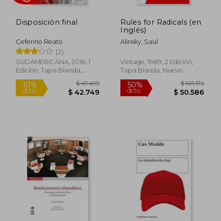
Disposición final
Rules for Radicals (en
Inglés)
Ceferino Reato
Alinsky, Saul
(2)
SUDAMERICANA, 2016, 1
Vintage, 1989, 2 Edición,
Edición, Tapa Blanda,
Tapa Blanda, Nuevo
Rápido
Nuevo
$ 132.760
$ 41.9
55%
10%
dcto.
dcto.
$ 59.742
$ 37.7