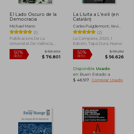
El Lado Oscuro de la
La Lluita a L'exili (en
Democracia
Catalán)
Michael Mann
Carles Puigdemont; Xevi
Xirgo
(1)
(2)
Publicacions De La
La Campana, 2020, 1
Universitat De València,
Edición, Tapa Dura, Nuevo
Rápido
2009, 1 Edición, Tapa
Blanda, Nuevo
Disponible
Usado
en Buen Estado a
$ 46.517
.
Comprar Usado
$ 34.999
$ 35.4
10%
10%
dcto.
dcto.
$ 31.499
$ 31.9