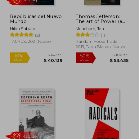
Repúblicas del Nuevo
Thomas Jefferson:
Mundo
The art of Power (en
Inglés)
Hilda Sabato
Meacham, Jon
(2)
(1)
TAURUS, 2021, Nuevo
Random House Trade,
2013, Tapa Blanda, Nuevo
$ 102.589
$ 25.9
50%
10%
dcto.
dcto.
$ 51.294
$ 23.3