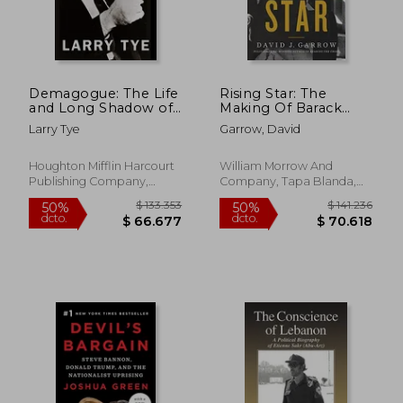
$ 63.177
$ 63.8
40%
50%
dcto.
dcto.
$ 37.906
$ 31.9
Demagogue: The Life
Rising Star: The
and Long Shadow of
Making Of Barack
Senator joe Mccarthy
Obama (en Inglés)
Larry Tye
Garrow, David
(en Inglés)
Houghton Mifflin Harcourt
William Morrow And
Publishing Company,
Company, Tapa Blanda,
2020, Tapa Dura, Nuevo
Nuevo