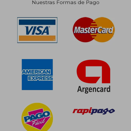
Nuestras Formas de Pago
$ 83.617
$ 106.0
40%
50%
dcto.
dcto.
$ 50.170
$ 53.0
Rápido