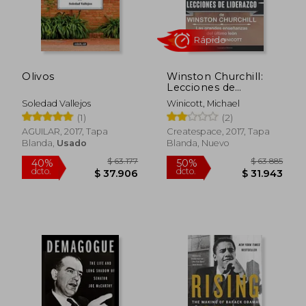
$ 85.196
$ 99.3
40%
40%
dcto.
dcto.
$ 51.118
$ 59.6
Olivos
Winston Churchill:
Lecciones de
Liderazgo: Las
Soledad Vallejos
Winicott, Michael
Grandes Enseñanzas
(1)
(2)
del Último León.
AGUILAR, 2017, Tapa
Createspace, 2017, Tapa
Blanda,
Usado
Blanda, Nuevo
Rápido