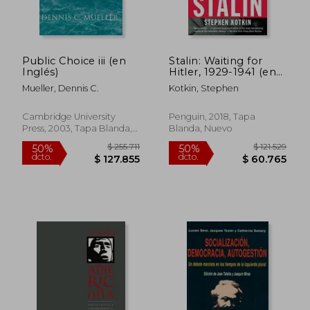
Public Choice iii (en
Stalin: Waiting for
Inglés)
Hitler, 1929-1941 (en
Inglés)
Mueller, Dennis C.
Kotkin, Stephen
$ 95.910
$ 313.
50%
50%
dcto.
dcto.
$ 47.955
$ 156.6
Cambridge University
Penguin, 2018, Tapa
Press, 2003, Tapa Blanda,
Blanda, Nuevo
Nuevo