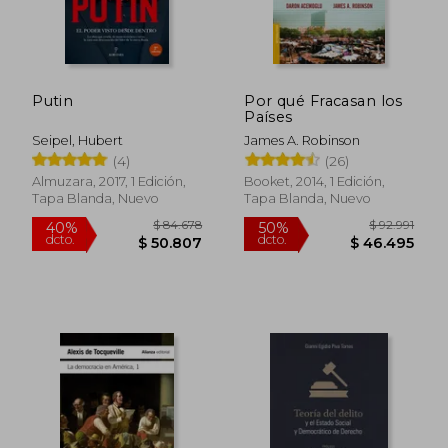
$ 24.195
$ 113.9
10%
50%
dcto.
dcto.
$ 21.776
$ 56.9
Putin
Por qué Fracasan los
Países
Seipel, Hubert
James A. Robinson
(4)
(26)
Almuzara, 2017, 1 Edición,
Booket, 2014, 1 Edición,
Tapa Blanda, Nuevo
Tapa Blanda, Nuevo
Rápido