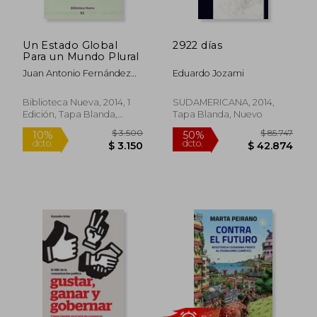
Un Estado Global
2922 días
Para un Mundo Plural
Juan Antonio Fernández
Eduardo Jozami
Manzano
Biblioteca Nueva, 2014, 1
SUDAMERICANA, 2014,
Edición, Tapa Blanda,
Tapa Blanda, Nuevo
Nuevo
$ 106.670
$ 105.6
50%
50%
dcto.
dcto.
$ 53.335
$ 52.8