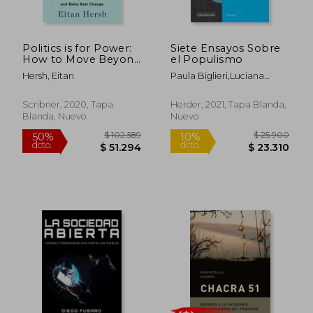
Politics is for Power:
Siete Ensayos Sobre
How to Move Beyond
el Populismo
Political Hobbyism,
Hersh, Eitan
Paula Biglieri,Luciana
Take Action, and
Cadahia
Make Real Change
(en Inglés)
Scribner, 2020, Tapa
Herder, 2021, Tapa Blanda,
Blanda, Nuevo
Nuevo
$ 82.770
$ 95.2
40%
50%
dcto.
dcto.
$ 49.662
$ 47.6