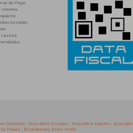
rmas de Pago
 clientes
espacho
edes Sociales
res
a Lectura
omendados
bre Colombia
|
Buscalibre Ecuador
|
Buscalibre España
|
Buscalib
ros Países
|
Bookdelivery Reino Unido