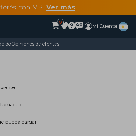
interés con MP
Ver más
0
Mi Cuenta
ápido
Opiniones de clientes
guiente
 llamada o
ue pueda cargar