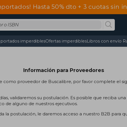
mportados! Hasta 50% dto + 3 cuotas sin 
portados imperdibles
Ofertas imperdibles
Libros con envío R
Información para Proveedores
se como proveedor de Buscalibre, por favor complete el si
días, validaremos su postulación. Es posible que reciba una
co de alguno de nuestros ejecutivos.
a la postulación, le daremos acceso a nuestro B2B para q