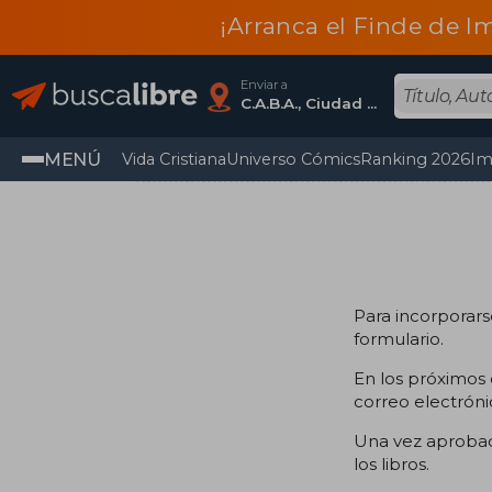
¡Arranca el Finde de I
Enviar a
C.A.B.A., Ciudad Autónoma De Buenos Aires
MENÚ
Vida Cristiana
Universo Cómics
Ranking 2026
Im
Para incorporar
formulario.
En los próximos 
correo electróni
Una vez aprobad
los libros.