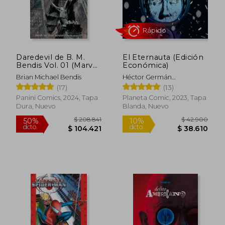
Daredevil de B. M.
El Eternauta (Edición
Bendis Vol. 01 (Marvel
Económica)
Omnibus)
Brian Michael Bendis
Héctor Germán
Oesterheld
(17)
(13)
Panini Comics, 2024, Tapa
Planeta Comic, 2023, Tapa
Dura, Nuevo
Blanda, Nuevo
$ 196.234
$ 242.0
50%
50%
dcto.
dcto.
$ 98.117
$ 121.0