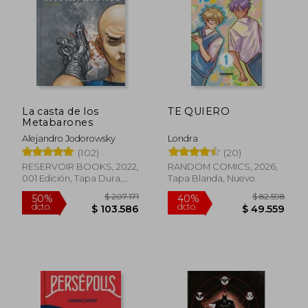
$ 160.906
$ 182.8
50%
50%
dcto.
dcto.
$ 80.453
$ 91.4
La casta de los
TE QUIERO
Metabarones
Alejandro Jodorowsky
Londra
(102)
(20)
RESERVOIR BOOKS, 2022,
RANDOM COMICS, 2026,
001 Edición, Tapa Dura,
Tapa Blanda, Nuevo
Nuevo