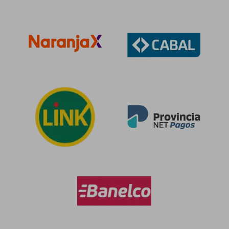
$ 364.170
$ 44.3
50%
10%
dcto.
dcto.
$ 182.085
$ 39.9