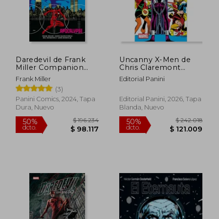
Daredevil de Frank
Uncanny X-Men de
Rápido
Miller Companion
Chris Claremont
(Marvel Omnibus)
Vol.05 (Marvel
Frank Miller
Editorial Panini
Omnibus)
(3)
Panini Comics, 2024, Tapa
Editorial Panini, 2026, Tapa
Dura, Nuevo
Blanda, Nuevo
$ 299.642
$ 161.
50%
50%
dcto.
dcto.
$ 149.821
$ 80.9