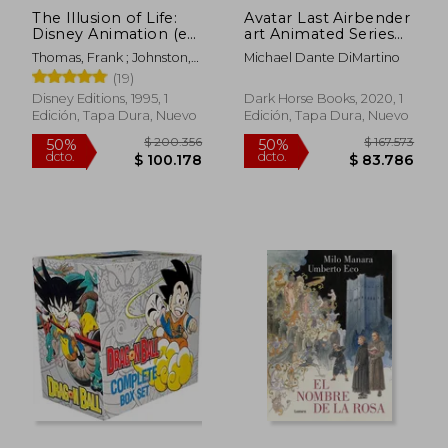
The Illusion of Life:
Avatar Last Airbender
Disney Animation (en
art Animated Series
Inglés)
hc (Avatar: The Last
Thomas, Frank ; Johnston,
Michael Dante DiMartino
Airbender) (en Inglés)
Ollie
(19)
Disney Editions, 1995, 1
Dark Horse Books, 2020, 1
Edición, Tapa Dura, Nuevo
Edición, Tapa Dura, Nuevo
$ 275.195
$ 160.9
50%
50%
dcto.
dcto.
$ 137.597
$ 80.4