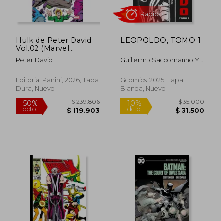
$ 226.535
$ 170.7
50%
50%
dcto.
dcto.
$ 113.268
$ 85.3
Hulk de Peter David
LEOPOLDO, TOMO 1
Vol.02 (Marvel
Omnibus)
Peter David
Guillermo Saccomanno Y
Domingo "Cacho"
Mandrafina
Editorial Panini, 2026, Tapa
Gcomics, 2025, Tapa
Dura, Nuevo
Blanda, Nuevo