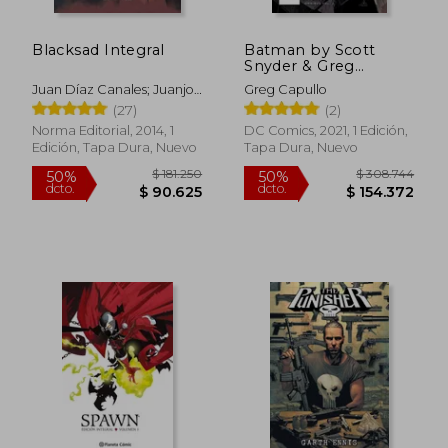
Blacksad Integral
Batman by Scott
Snyder & Greg
Capullo Omnibus Vol.
Juan Díaz Canales; Juanjo
Greg Capullo
2 (Batman Omnibus)
Guarnido
(27)
(2)
(en Inglés)
Norma Editorial, 2014, 1
DC Comics, 2021, 1 Edición,
Edición, Tapa Dura, Nuevo
Tapa Dura, Nuevo
$ 171.493
$ 234.2
50%
50%
dcto.
dcto.
$ 85.746
$ 117.1