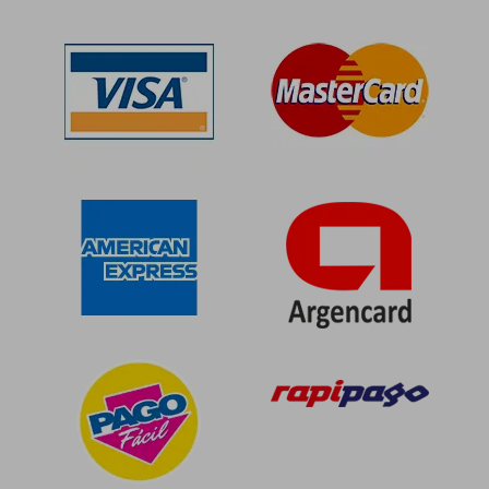
$ 200.356
$ 167.5
50%
50%
dcto.
dcto.
$ 100.178
$ 83.7