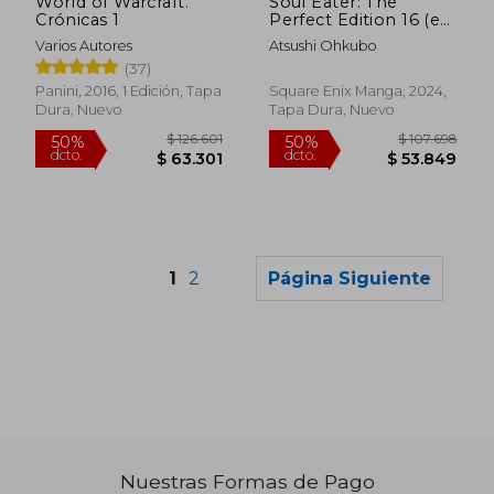
World of Warcraft.
Soul Eater: The
Crónicas 1
Perfect Edition 16 (en
Inglés)
Varios Autores
Atsushi Ohkubo
(37)
Panini, 2016, 1 Edición, Tapa
Square Enix Manga, 2024,
Dura, Nuevo
Tapa Dura, Nuevo
1
2
Página Siguiente
Nuestras Formas de Pago