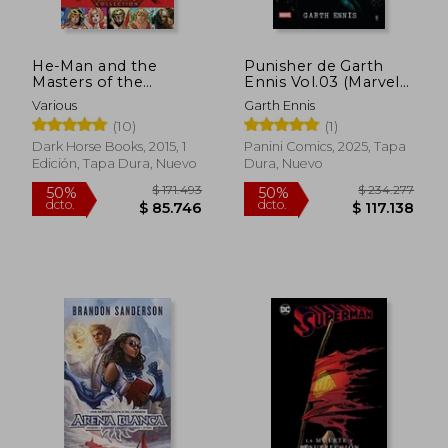
He-Man and the
Punisher de Garth
Masters of the
Ennis Vol.03 (Marvel
Universe Minicomic
Omnibus)
Various
Garth Ennis
Collection (en Inglés)
(10)
(1)
$ 239.806
$ 35.0
50%
10%
dcto.
dcto.
Dark Horse Books, 2015, 1
Panini Comics, 2025, Tapa
$ 119.903
$ 31.5
Edición, Tapa Dura, Nuevo
Dura, Nuevo