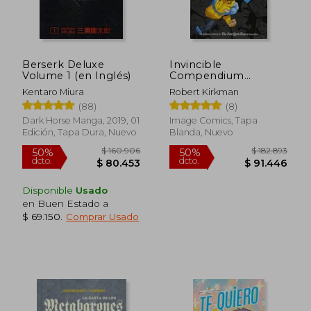
$ 120.859
$ 126.2
40%
40%
dcto.
dcto.
$ 72.516
$ 75.7
Berserk Deluxe
Invincible
Volume 1 (en Inglés)
Compendium
Volume 3 [Soft Cover
Kentaro Miura
Robert Kirkman
] (en Inglés)
(88)
(8)
Dark Horse Manga, 2019, 01
Image Comics, Tapa
Edición, Tapa Dura, Nuevo
Blanda, Nuevo
Disponible
Usado
en Buen Estado a
$ 69.150
.
Comprar Usado