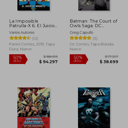
La Imposible
Batman: The Court of
$ 164.638
$ 208.8
Patrulla-X 6. El Juicio
Owls Saga: DC
50%
50%
dcto.
dcto.
de Magneto
Compact Comics
$ 82.319
$ 104.4
Varios Autores
Greg Capullo
Edition (en Inglés)
(12)
(3)
Panini Comics, 2019, Tapa
Dc Comics, Tapa Blanda,
Dura, Nuevo
Nuevo
Rápido