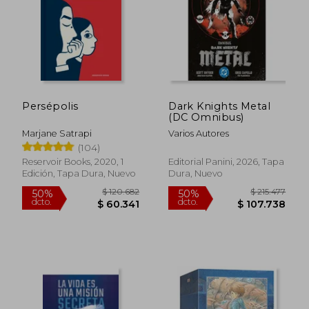
Persépolis
Dark Knights Metal
$ 207.171
$ 82.5
(DC Omnibus)
50%
40%
dcto.
dcto.
$ 103.586
$ 49.5
Marjane Satrapi
Varios Autores
(104)
Reservoir Books, 2020, 1
Editorial Panini, 2026, Tapa
Edición, Tapa Dura, Nuevo
Dura, Nuevo