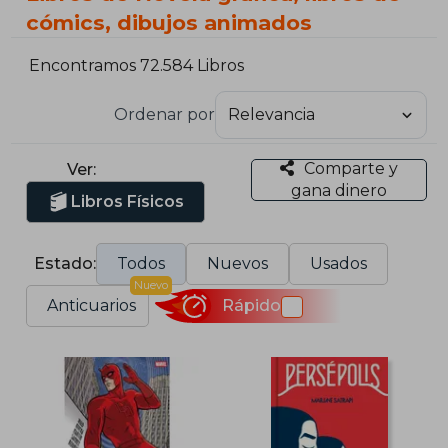
cómics, dibujos animados
Encontramos 72.584 Libros
Ordenar por
Comparte y
Ver:
gana dinero
Libros Físicos
Estado:
Todos
Nuevos
Usados
Nuevo
Anticuarios
Rápido