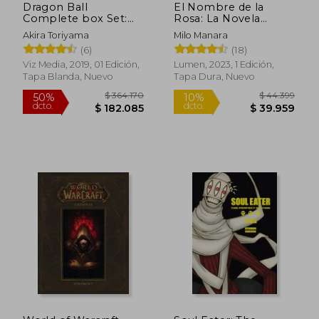
Dragon Ball
El Nombre de la
Complete box Set:
Rosa: La Novela
Vols. 1-16 With
Grafica (Vol. 1 de 2)
Akira Toriyama
Milo Manara
Premium (en Inglés)
(6)
(18)
Viz Media, 2019, 01 Edición,
Lumen, 2023, 1 Edición,
Tapa Blanda, Nuevo
Tapa Dura, Nuevo
$ 188.724
$ 308.7
50%
50%
dcto.
dcto.
$ 94.362
$ 154.3