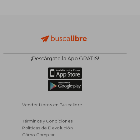
$ 126.601
$ 107.6
50%
50%
dcto.
dcto.
$ 63.301
$ 53.8
¡Descárgate la App GRATIS!
Vender Libros en Buscalibre
Términos y Condiciones
Políticas de Devolución
Cómo Comprar