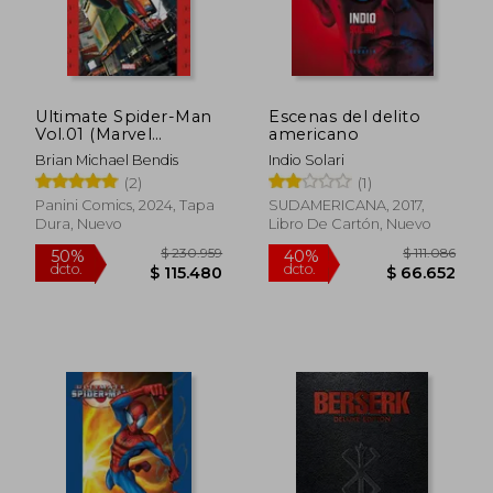
Ultimate Spider-Man
Escenas del delito
Vol.01 (Marvel
americano
Omnibus)
Brian Michael Bendis
Indio Solari
(2)
(1)
Panini Comics, 2024, Tapa
SUDAMERICANA, 2017,
Dura, Nuevo
Libro De Cartón, Nuevo
Rápido
$ 208.841
$ 42.9
50%
10%
dcto.
dcto.
$ 104.421
$ 38.6