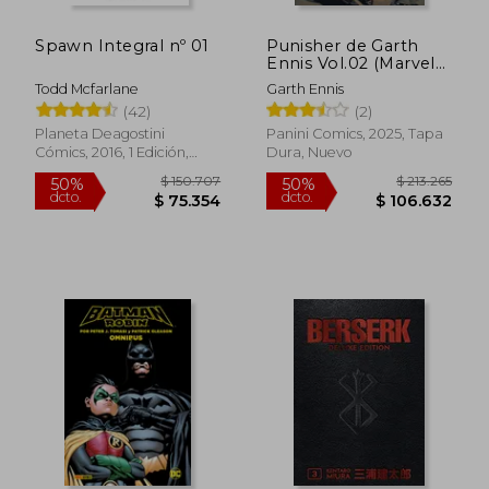
Spawn Integral nº 01
Punisher de Garth
Ennis Vol.02 (Marvel
Omnibus)
Todd Mcfarlane
Garth Ennis
(42)
(2)
Planeta Deagostini
Panini Comics, 2025, Tapa
Cómics, 2016, 1 Edición,
Dura, Nuevo
Tapa Dura, Nuevo
$ 145.394
$ 306.8
50%
50%
dcto.
dcto.
$ 72.697
$ 153.4