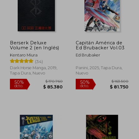
Rápido
Berserk Deluxe
Capitán América de
Volume 2 (en Inglés)
Ed Brubacker Vol.03
Kentaro Miura
Ed Brubaker
(34)
Dark Horse Manga, 2019,
Panini, 2025, Tapa Dura,
Tapa Dura, Nuevo
Nuevo
$ 39.999
$ 208.7
4%
50%
dcto.
dcto.
$ 38.351
$ 104.3