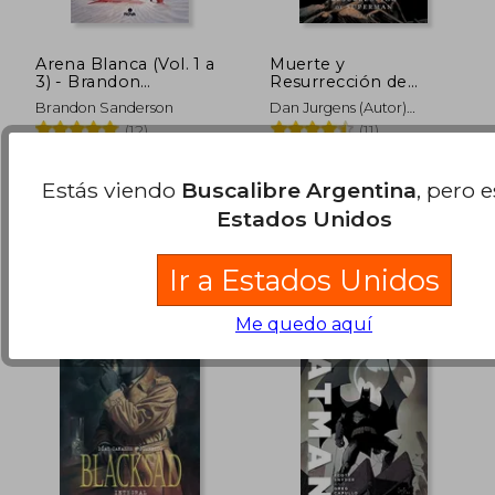
Arena Blanca (Vol. 1 a
Muerte y
3) - Brandon
Resurrección de
Sanderson - Libro
Superman (dc
Brandon Sanderson
Dan Jurgens (Autor)
Físico
Omnibus)
Jackson Guice (Autor
(12)
(11)
NOVA, 2022, 001 Edición,
Panini Comics, 2024, Tapa
Tapa Dura, Nuevo
Dura, Nuevo
Estás viendo
Buscalibre Argentina
, pero 
$ 188.595
$ 77.3
50%
50%
dcto.
dcto.
$ 94.297
$ 38.6
Estados Unidos
Ir a Estados Unidos
Me quedo aquí