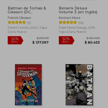
Batman de Tomasi &
Berserk Deluxe
Gleason (DC
Volume 3 (en Inglés)
Omnibus)
Patrick Gleason
Kentaro Miura
(5)
(16)
Panini Comics, 2024, Tapa
Dark Horse Manga, 2019,
Dura, Nuevo
Tapa Dura, Nuevo
$ 181.250
$ 308.7
50%
50%
dcto.
dcto.
$ 90.625
$ 154.3