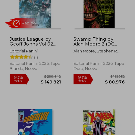
Justice League by
Swamp Thing by
Geoff Johns Vol.02
Alan Moore 2 (DC
(DC Omnibus)
Absolute)
Editorial Panini
Alan Moore, Stephen R.
Bissette, John Totleben,
(1)
Rick Veitch Y Stan Woch
Editorial Panini, 2026, Tapa
Editorial Panini, 2026, Tapa
Blanda, Nuevo
Dura, Nuevo
$ 170.760
$ 163.5
50%
50%
dcto.
dcto.
$ 85.380
$ 81.7