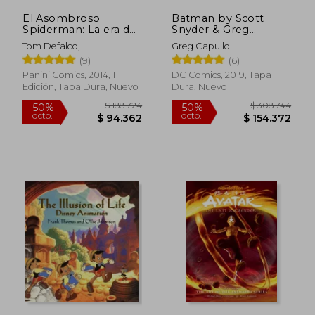
El Asombroso
Batman by Scott
Spiderman: La era del
Snyder & Greg
Traje Negro
Capullo Omnibus Vol.
Tom Defalco,
Greg Capullo
1 (Batman Omnibus)
(9)
(6)
(en Inglés)
Panini Comics, 2014, 1
DC Comics, 2019, Tapa
Edición, Tapa Dura, Nuevo
Dura, Nuevo
$ 150.707
$ 213.2
50%
50%
dcto.
dcto.
$ 75.354
$ 106.6