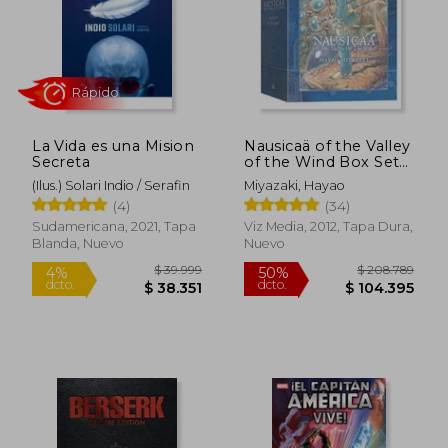
La Vida es una Mision
Nausicaä of the Valley
Secreta
of the Wind Box Set
(en Inglés)
(Ilus.) Solari Indio / Serafin
Miyazaki, Hayao
(4)
(34)
$ 120.682
$ 215.4
50%
50%
dcto.
dcto.
Sudamericana, 2021, Tapa
Viz Media, 2012, Tapa Dura,
$ 60.341
$ 107.7
Blanda, Nuevo
Nuevo