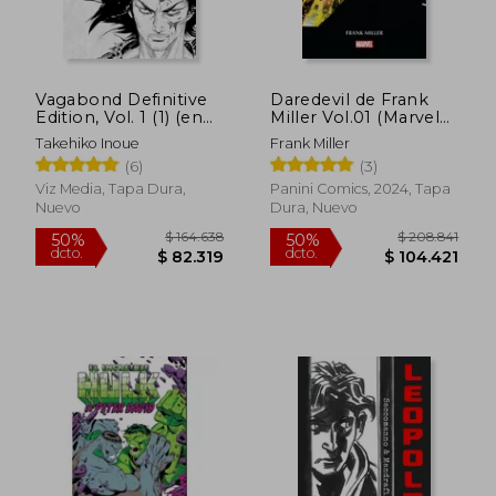
$ 230.959
$ 111.
50%
40%
dcto.
dcto.
$ 115.480
$ 66.6
Vagabond Definitive
Daredevil de Frank
Edition, Vol. 1 (1) (en
Miller Vol.01 (Marvel
Inglés)
Omnibus)
Takehiko Inoue
Frank Miller
(6)
(3)
Viz Media, Tapa Dura,
Panini Comics, 2024, Tapa
Nuevo
Dura, Nuevo