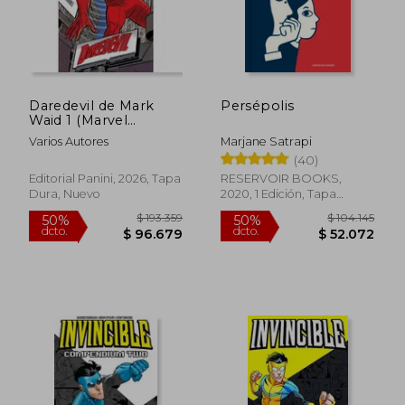
Daredevil de Mark
Persépolis
Waid 1 (Marvel
Omnibus)
Varios Autores
Marjane Satrapi
(40)
Editorial Panini, 2026, Tapa
RESERVOIR BOOKS,
Dura, Nuevo
2020, 1 Edición, Tapa
Blanda, Nuevo
$ 193.359
$ 104.1
50%
50%
dcto.
dcto.
$ 96.679
$ 52.0