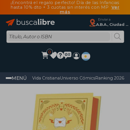
¡Encontrá el regalo perfecto! Día de las Infancias
hasta 10% dto + 3 cuotas sin interés con MP
Ver
más
Enviar a
C.A.B.A., Ciudad Autónoma De Buenos Aires
0
MENÚ
Vida Cristiana
Universo Cómics
Ranking 2026
Im