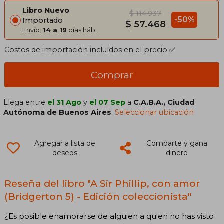
Libro Nuevo
$ 114.937
-50%
Importado
$ 57.468
Envío:
14 a 19
días háb.
Costos de importación incluídos en el precio ✅
Comprar
Llega entre
el 31 Ago
y
el 07 Sep
a
C.A.B.A., Ciudad
Autónoma de Buenos Aires
.
Seleccionar ubicación
Agregar a lista de
Comparte y gana
deseos
dinero
Reseña del libro "A Sir Phillip, con amor
(Bridgerton 5) - Edición coleccionista"
¿Es posible enamorarse de alguien a quien no has visto