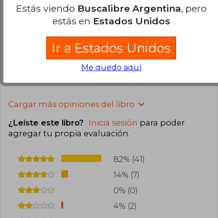
Estás viendo
Buscalibre Argentina
, pero
2025
Compra Verificada
estás en
Estados Unidos
El libro estaba en buenas condiciones, lo único
que me pareció extraño era que no viniera
Ir a Estados Unidos
sellado. Pero todo estaba ok
Me quedo aquí
7
0
Esta opinión es útil
No es útil
Cargar más opiniones del libro
¿Leíste este libro?
Inicia sesión
para poder
agregar tu propia evaluación
.
82% (41)
14% (7)
0% (0)
4% (2)