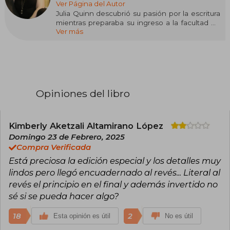
Ver Página del Autor
Julia Quinn descubrió su pasión por la escritura
mientras preparaba su ingreso a la facultad de
Ver más
Medicina, pero no tardó en darse cuenta de
que su verdadero camino estaba en las historias
y no en la ciencia. Desde entonces, ha
construido una de las trayectorias más
influyentes en la novela romántica,
consolidándose como una de las autoras más
leídas y aclamadas del género.
Opiniones del libro
Con múltiples títulos en el puesto número uno
del New York Times, ha sido reconocida con un
lugar en el exclusivo Romance Writers of
Kimberly Aketzali Altamirano López
America Hall of Fame, honor reservado solo
Domingo 23 de Febrero, 2025
para unas pocas figuras destacadas de la
Compra Verificada
literatura romántica.
Está preciosa la edición especial y los detalles muy
Su serie más célebre, la saga de los Bridgerton,
lindos pero llegó encuadernado al revés... Literal al
publicada por Titania, ha conquistado a lectores
revés el principio en el final y además invertido no
de todo el mundo y sirvió de inspiración para la
sé si se pueda hacer algo?
exitosa adaptación de Netflix Los Bridgerton,
llevando su universo literario a un público aún
18
2
Esta opinión es útil
No es útil
más amplio.