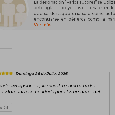
La designación “Varios autores” se util
antologías o proyectos editoriales en lo
que se destaque uno solo como autor p
encontrarse en géneros como la narrat
investigación académica y, especial
Ver más
pedagógicas. La autoría compartida pu
recopilaciones literarias, dependiendo d
Algunas obras conocidas firmadas b
cuidados paliativos (2021), Narracion
Introducción a las ciencias sociales
"Varios autores" no representa a una p
obtención de premios a este nombre col
Domingo 26 de Julio, 2026
han sido reconocidas por instituciones a
ndio excepcional que muestra como eran los
ad. Material recomendado para los amantes del
s útil