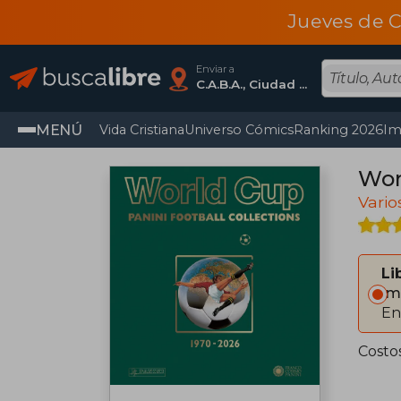
Jueves de C
Enviar a
C.A.B.A., Ciudad Autónoma De Buenos Aires
MENÚ
Vida Cristiana
Universo Cómics
Ranking 2026
Im
Wor
Vario
Li
Im
En
Costo