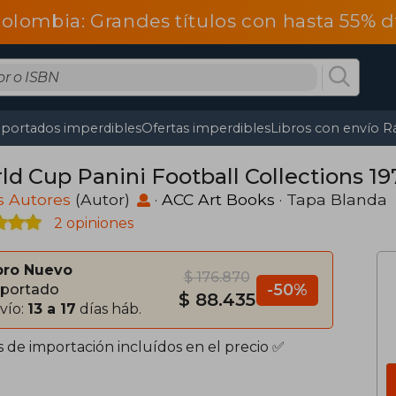
olombia: Grandes títulos con hasta 55% 
portados imperdibles
Ofertas imperdibles
Libros con envío R
ld Cup Panini Football Collections 19
s Autores
(Autor)
·
ACC Art Books
· Tapa Blanda
2 opiniones
bro Nuevo
$ 176.870
-50%
portado
$ 88.435
vío:
13 a 17
días háb.
s de importación incluídos en el precio ✅