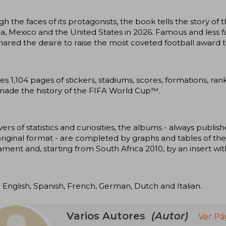
h the faces of its protagonists, the book tells the story 
, Mexico and the United States in 2026. Famous and less 
ared the desire to raise the most coveted football award t
es 1,104 pages of stickers, stadiums, scores, formations, ra
made the history of the FIFA World Cup™.
vers of statistics and curiosities, the albums - always publ
original format - are completed by graphs and tables of the 
ment and, starting from South Africa 2010, by an insert with 
n English, Spanish, French, German, Dutch and Italian.
Varios Autores
(Autor)
Ver Pá