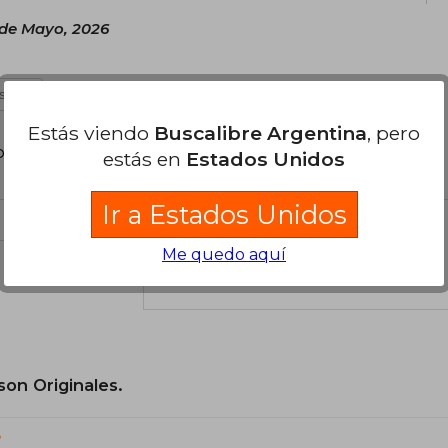
 de Mayo, 2026
 útil
Estás viendo
Buscalibre Argentina
, pero
poder agregar tu propia evaluación
.
estás en
Estados Unidos
Ir a Estados Unidos
Me quedo aquí
el libro
son Originales.
?