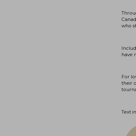
Throug
Canada
who sh
Includ
have 
For lo
their 
tourna
Text i