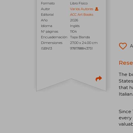
Formato
Libro Físico
Autor
Varios Autores
Editorial
ACC Art Books
Año
2026
Idioma
Inglés
N° páginas
1104
Encuadernación
Tapa Blanda
Dimensiones
27.00 x 24.00 cm
A
ISBN13
9781788843751
Rese
The bo
States
that h
Italian
Since 
every 
valuab