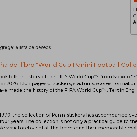
L
C
A
gregar a lista de deseos
ña del libro "World Cup Panini Football Colle
ok tells the story of the FIFA World Cup™ from Mexico '7
 in 2026. 1,104 pages of stickers, stadiums, scores, formatio
ave made the history of the FIFA World Cup™. Text in Engl
.
1970, the collection of Panini stickers has accompanied e
four years. The collection is not only a practical guide to t
le visual archive of all the teams and their memorable ma