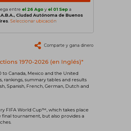
lega entre
el 26 Ago
y
el 01 Sep
a
.A.B.A., Ciudad Autónoma de Buenos
ires
.
Seleccionar ubicación
Comparte y gana dinero
ctions 1970-2026 (en Inglés)"
0 to Canada, Mexico and the United
ns, rankings, summary tables and results
ish, Spanish, French, German, Dutch and
very FIFA World Cup™, which takes place
he final tournament, but also provides a
tches.