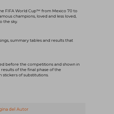
of the FIFA World Cup™ from Mexico 70 to
famous champions, loved and less loved,
o the sky.
nkings, summary tables and results that
ished before the competitions and shown in
results of the final phase of the
stickers of substitutions.
gina del Autor