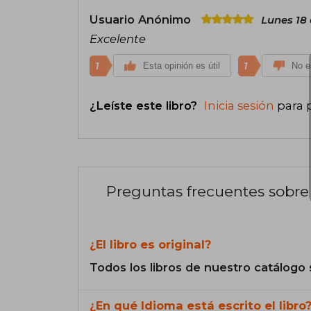
Usuario Anónimo
Lunes 18
Excelente
1
1
Esta opinión es útil
No es
¿Leíste este libro?
Inicia sesión
para 
Preguntas frecuentes sobre 
¿El libro es original?
Todos los libros de nuestro catálogo 
¿En qué Idioma está escrito el libro