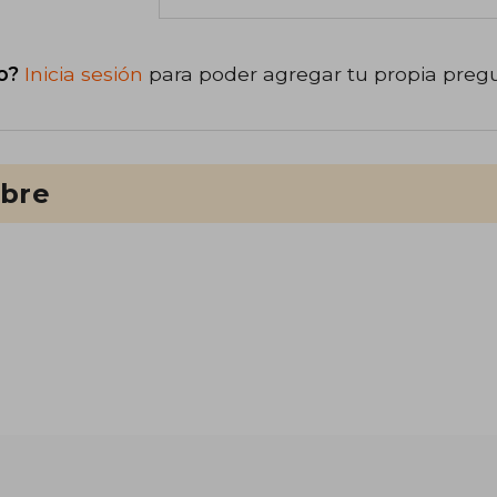
o?
Inicia sesión
para poder agregar tu propia preg
ibre