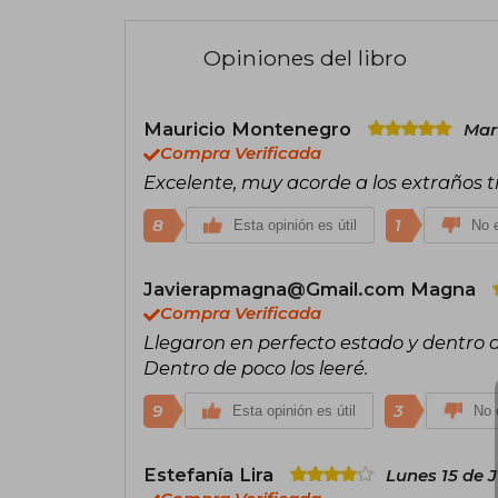
Opiniones del libro
Mauricio Montenegro
Mar
Compra Verificada
Excelente, muy acorde a los extraños t
8
1
Esta opinión es útil
No e
Javierapmagna@Gmail.com Magna
Compra Verificada
Llegaron en perfecto estado y dentro d
Dentro de poco los leeré.
9
3
Esta opinión es útil
No e
Estefanía Lira
Lunes 15 de J