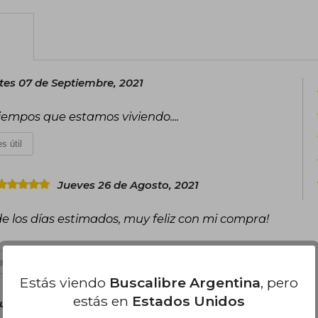
tes 07 de Septiembre, 2021
iempos que estamos viviendo....
s útil
Jueves 26 de Agosto, 2021
e los días estimados, muy feliz con mi compra!
s útil
Estás viendo
Buscalibre Argentina
, pero
estás en
Estados Unidos
ulio, 2024