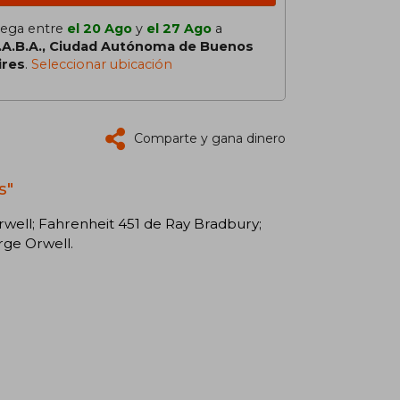
lega entre
el 20 Ago
y
el 27 Ago
a
.A.B.A., Ciudad Autónoma de Buenos
ires
.
Seleccionar ubicación
Comparte y gana dinero
s"
rwell; Fahrenheit 451 de Ray Bradbury;
rge Orwell.