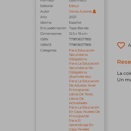
Formato
Libro Físico
Editorial
Edisur
Autor
Varios Autores
Año
2021
Idioma
Español
Encuadernación
Tapa Blanda
Dimensiones
12.5 x 19 cm
ISBN
7798136577895
ISBN13
7798136577895
A
Categorías
Para Educación
Secundaria
Obligatoria
Rese
Para La Educación
Secundaria No
Obligatoria
La col
(bachillerato)
Un mun
Para La Educación
De Adultos: Nivel
Principiante
Libros De Texto,
Libros De
Actividades
Para La Educación
En Casa: Niveles De
Principiante
Para El
Aprendizaje En
Casa: Niveles