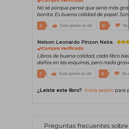
Compra Verificada
No sé porque pensé que sería más gran
bonita. Es buena calidad de papel. Son l
2
0
Esta opinión es útil
No 
Nelson Leonardo Pinzon Neira
Compra Verificada
Libros de buena calidad, cada libro bien
daños en las esquinas, pero nada gra
1
0
Esta opinión es útil
No e
¿Leíste este libro?
Inicia sesión
para 
Preguntas frecuentes sobre 