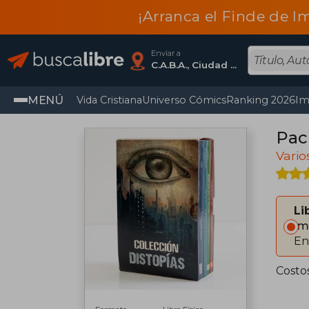
¡Arranca el Finde de I
Enviar a
C.A.B.A., Ciudad Autónoma De Buenos Aires
MENÚ
Vida Cristiana
Universo Cómics
Ranking 2026
Im
Pac
Vario
Li
Im
En
Costo