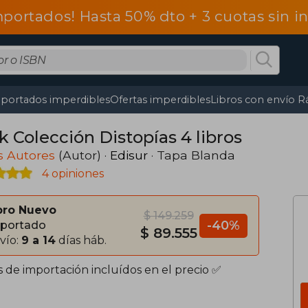
mportados! Hasta 50% dto + 3 cuotas sin 
portados imperdibles
Ofertas imperdibles
Libros con envío R
k Colección Distopías 4 libros
s Autores
(Autor) ·
Edisur
· Tapa Blanda
4 opiniones
bro Nuevo
$ 149.259
-40%
portado
$ 89.555
vío:
9 a 14
días háb.
s de importación incluídos en el precio ✅