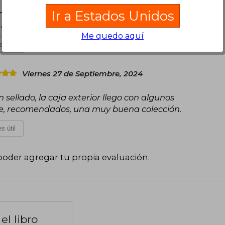
Ir a Estados Unidos
de y pesado, pero todo bien. La edición es muy
os siguientes en mi lista por leer.
Me quedo aquí
es útil
Viernes 27 de Septiembre, 2024
 sellado, la caja exterior llego con algunos
ve, recomendados, una muy buena colección.
s útil
poder agregar tu propia evaluación
.
el libro