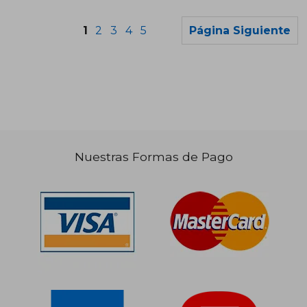
1
2
3
4
5
Página Siguiente
$ 121.420
$ 94.1
50%
50%
dcto.
dcto.
$ 60.710
$ 47.0
Nuestras Formas de Pago