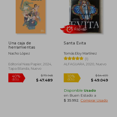
$ 47.499
$ 101.0
10%
50%
Una caja de
Santa Evita
dcto.
dcto.
$ 42.749
$ 50.5
herramientas
Nacho López
Tomás Eloy Martínez
(1)
Editorial Nass Papier, 2024,
ALFAGUARA, 2020, Nuevo
Tapa Blanda, Nuevo
Disponible
Usado
en Buen Estado a
$ 35.992
.
Comprar Usado