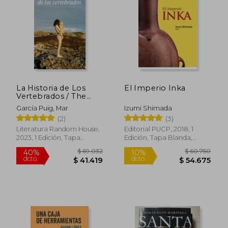
$ 50.000
$ 36.6
29%
10%
dcto.
dcto.
$ 35.714
$ 33.0
La Historia de Los
El Imperio Inka
Vertebrados / The
History of Vertebrates
García Puig, Mar
Izumi Shimada
(2)
(3)
Literatura Random House,
Editorial PUCP, 2018, 1
2023, 1 Edición, Tapa
Edición, Tapa Blanda,
Blanda, Nuevo
Nuevo
Rápido