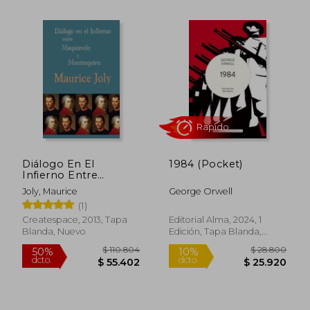
$ 37.520
$ 44.4
10%
4%
dcto.
dcto.
$ 33.768
$ 42.6
Diálogo En El
1984 (Pocket)
Infierno Entre
Maquiavelo Y
Joly, Maurice
George Orwell
Montesquieu (spanish
(1)
Edition)
Createspace, 2013, Tapa
Editorial Alma, 2024, 1
Blanda, Nuevo
Edición, Tapa Blanda,
Nuevo