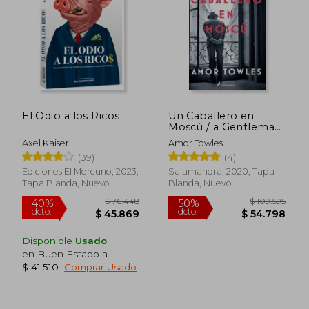
$ 91.133
$ 35.4
50%
10%
dcto.
dcto.
$ 45.566
$ 31.9
El Odio a los Ricos
Un Caballero en
Moscú / a Gentleman
in Moscow de Amor
Axel Kaiser
Amor Towles
Towles(Salamandra)
(39)
(4)
Ediciones El Mercurio, 2023,
Salamandra, 2020, Tapa
Tapa Blanda, Nuevo
Blanda, Nuevo
Rápido
Rápido
Disponible
Usado
en Buen Estado a
$ 41.510
.
Comprar Usado