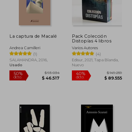
La captura de Macalé
Pack Colección
Distopías 4 libros
Andrea Camilleri
Varios Autores
(1)
(4)
Rápido
SALAMANDRA, 2016,
Edisur, 2021, Tapa Blanda,
Usado
Nuevo
$ 50.499
$ 58.1
40%
dcto.
$ 49.359
$ 34.9