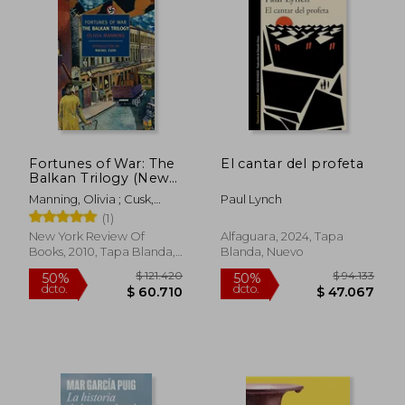
$ 107.247
$ 103.3
50%
50%
dcto.
dcto.
$ 53.623
$ 51.6
Fortunes of War: The
El cantar del profeta
Balkan Trilogy (New
York Review Books
Manning, Olivia ; Cusk,
Paul Lynch
Classics) (en Inglés)
Rachel
(1)
New York Review Of
Alfaguara, 2024, Tapa
Books, 2010, Tapa Blanda,
Blanda, Nuevo
Nuevo
Rápido