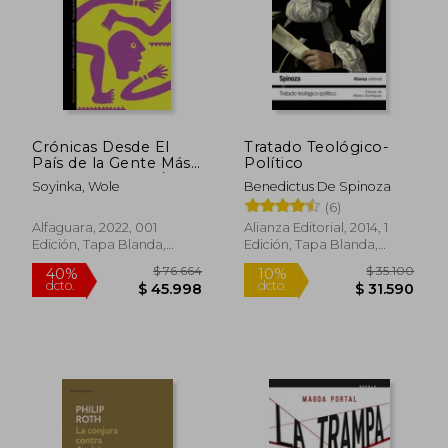
Crónicas Desde El
Tratado Teológico-
$ 77.360
$ 110.7
40%
50%
País de la Gente Más
Político
dcto.
dcto.
$ 46.416
$ 55.3
Feliz de la Tierra /
Soyinka, Wole
Benedictus De Spinoza
Chronicles from the
(6)
Land of the Happiest
People on Earth
Alfaguara, 2022, 001
Alianza Editorial, 2014, 1
Edición, Tapa Blanda,
Edición, Tapa Blanda,
Nuevo
Nuevo