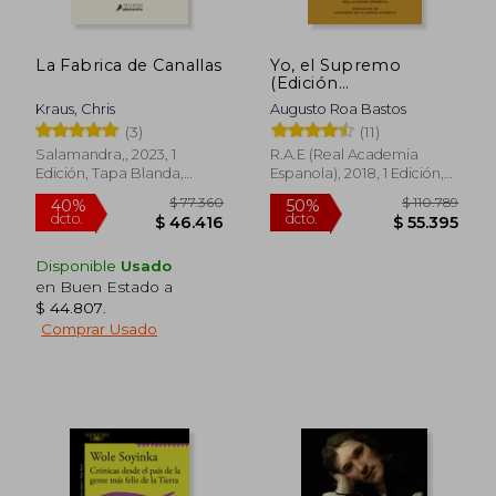
La Fabrica de Canallas
Yo, el Supremo
(Edición
conmemorativa)
Kraus, Chris
Augusto Roa Bastos
$ 138.005
$ 20.0
50%
4%
(3)
(11)
dcto.
dcto.
$ 69.002
$ 19.2
Salamandra,, 2023, 1
R.A.E (Real Academia
Edición, Tapa Blanda,
Espanola), 2018, 1 Edición,
Nuevo
Tapa Dura, Nuevo
Disponible
Usado
en Buen Estado a
$ 44.807
.
Comprar Usado