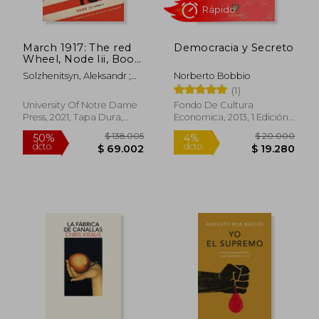
March 1917: The red
Democracia y Secreto
$ 95.801
$ 138.0
50%
50%
Wheel, Node Iii, Book
dcto.
dcto.
$ 47.900
$ 69.0
3 (The Center for
Solzhenitsyn, Aleksandr ;
Norberto Bobbio
Ethics and Culture
Schwartz, Marian
(1)
Solzhenitsyn Series)
(en Inglés)
University Of Notre Dame
Fondo De Cultura
Press, 2021, Tapa Dura,
Economica, 2013, 1 Edición,
Nuevo
Tapa Blanda, Nuevo
Rápido