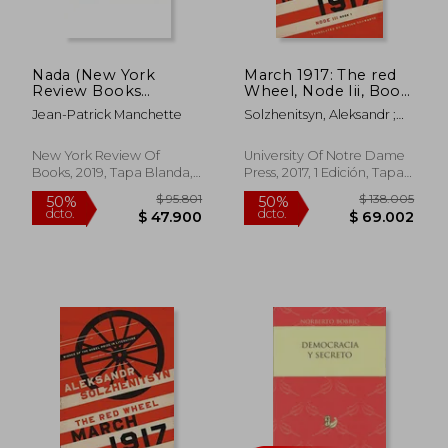
$ 68.720
$ 122.9
40%
50%
dcto.
dcto.
$ 41.232
$ 61.4
Nada (New York
March 1917: The red
Review Books
Wheel, Node Iii, Book
Classics) (en Inglés)
1 (The Center for
Jean-Patrick Manchette
Solzhenitsyn, Aleksandr ;
Ethics and Culture
Schwartz, Marian
Solzhenitsyn Series)
(en Inglés)
New York Review Of
University Of Notre Dame
Books, 2019, Tapa Blanda,
Press, 2017, 1 Edición, Tapa
Nuevo
Dura, Nuevo