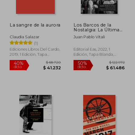
dcto.
dcto.
$ 57.987
$ 18.7
La sangre de la aurora
Los Barcos de la
Nostalgia: La Última
Epopeya Blanca: 11
Claudia Salazar
Juan Pablo Vitali
(Apolo)
(1)
Ediciones Libros Del Cardo,
Editorial Eas, 2022, 1
2019, 1 Edición, Tapa
Edición, Tapa Blanda,
Blanda, Nuevo
Nuevo