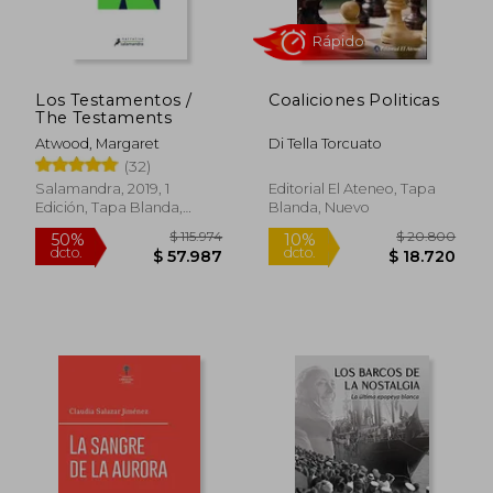
Los Testamentos /
Coaliciones Politicas
The Testaments
Atwood, Margaret
Di Tella Torcuato
(32)
Salamandra, 2019, 1
Editorial El Ateneo, Tapa
Edición, Tapa Blanda,
Blanda, Nuevo
Nuevo
Rápido
$ 115.974
$ 20.8
50%
10%