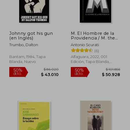
Johnny got his gun
M. El Hombre de la
(en Inglés)
Providencia / M. the
Man of Providence
Trumbo, Dalton
Antonio Scurati
(6)
Bantam, 1984, Tapa
Alfaguara, 2022, 001
Blanda, Nuevo
Edición, Tapa Blanda,
Nuevo
$ 93.034
$ 149.2
50%
40%
dcto.
dcto.
$ 46.517
$ 89.5