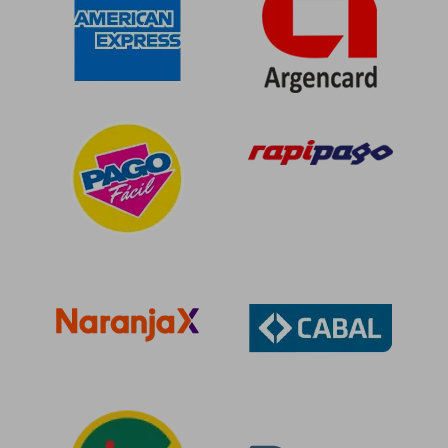
$ 69.032
$ 60.7
40%
10%
dcto.
dcto.
$ 41.419
$ 54.6