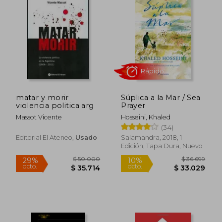
dcto.
dcto.
$ 49.309
$ 37.2
matar y morir
Súplica a la Mar / Sea
violencia politica arg
Prayer
Massot Vicente
Hosseini, Khaled
(34)
Rápido
Editorial El Ateneo,
Usado
Salamandra, 2018, 1
Edición, Tapa Dura, Nuevo