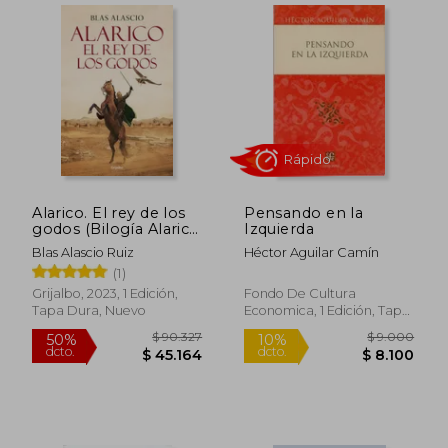
Alarico. El rey de los
Pensando en la
godos (Bilogía Alarico
Izquierda
1)
Blas Alascio Ruiz
Héctor Aguilar Camín
(1)
Grijalbo, 2023, 1 Edición,
Fondo De Cultura
Tapa Dura, Nuevo
Economica, 1 Edición, Tapa
Blanda, Nuevo
$ 74.432
$ 67.6
50%
40%
dcto.
dcto.
$ 37.216
$ 40.5