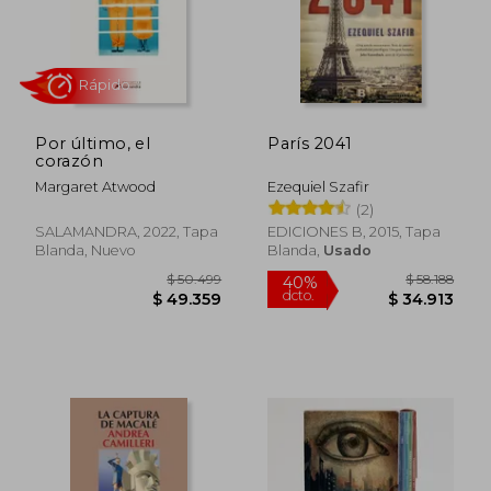
Por último, el
París 2041
corazón
Margaret Atwood
Ezequiel Szafir
(2)
SALAMANDRA, 2022, Tapa
EDICIONES B, 2015, Tapa
Blanda, Nuevo
Blanda,
Usado
$ 91.133
$ 29.0
50%
10%
dcto.
dcto.
$ 45.566
$ 26.1