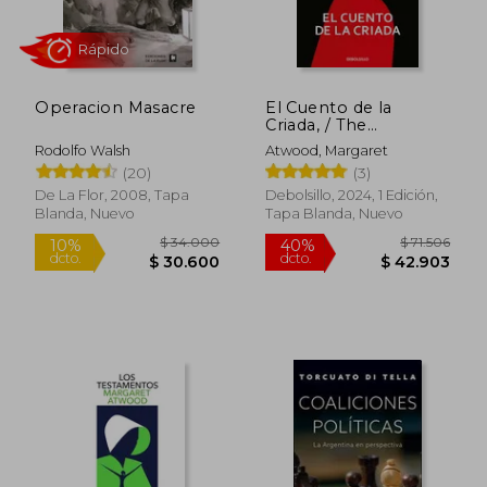
Operacion Masacre
El Cuento de la
Criada, / The
Handmaid's Tale
Rodolfo Walsh
Atwood, Margaret
(20)
(3)
De La Flor, 2008, Tapa
Debolsillo, 2024, 1 Edición,
Blanda, Nuevo
Tapa Blanda, Nuevo
Rápido
$ 34.000
$ 71.5
10%
40%
dcto.
dcto.
$ 30.600
$ 42.9