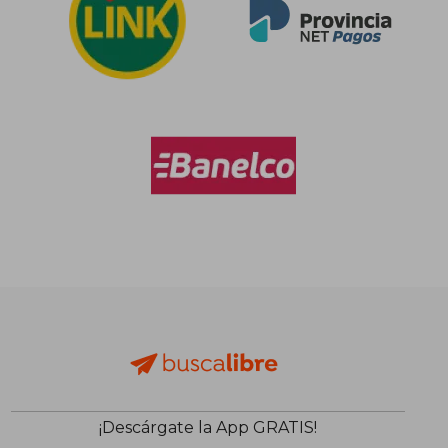
Rápido
$ 79.148
$ 54.4
40%
10%
dcto.
dcto.
$ 47.489
$ 49.0
¡Descárgate la App GRATIS!