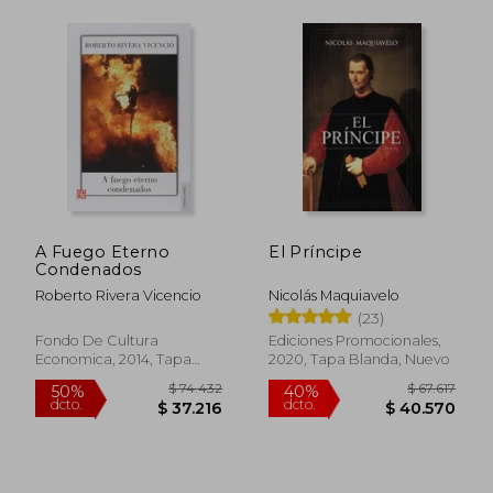
$ 76.448
$ 109.5
40%
50%
A Fuego Eterno
El Príncipe
dcto.
dcto.
$ 45.869
$ 54.7
Condenados
Roberto Rivera Vicencio
Nicolás Maquiavelo
(23)
Fondo De Cultura
Ediciones Promocionales,
Economica, 2014, Tapa
2020, Tapa Blanda, Nuevo
Blanda, Nuevo