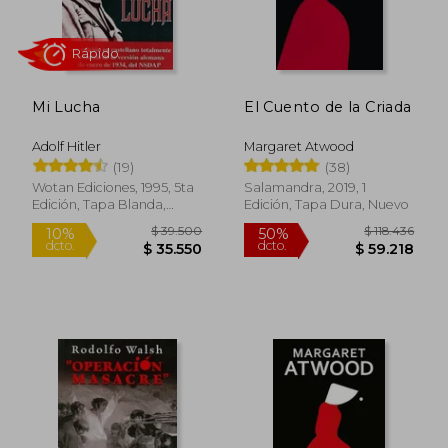
Mi Lucha
El Cuento de la Criada
Adolf Hitler
Margaret Atwood
Rápido
(19)
(38)
Wotan Ediciones, 1995, 5ta
Salamandra, 2019, 1
Edición, Tapa Blanda,
Edición, Tapa Dura, Nuevo
Nuevo
$ 39.500
$ 118.4
10%
50%
dcto.
dcto.
$ 35.550
$ 59.2