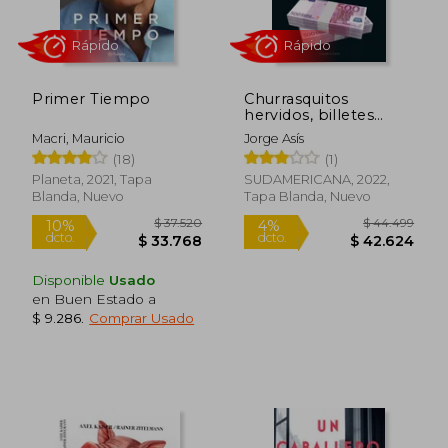
$ 86.020
$ 101.8
50%
50%
dcto.
dcto.
$ 43.010
$ 50.9
Primer Tiempo
Churrasquitos
hervidos, billetes
crocantes
Macri, Mauricio
Jorge Asís
(18)
(1)
Planeta, 2021, Tapa
SUDAMERICANA, 2022,
Blanda, Nuevo
Tapa Blanda, Nuevo
Disponible
Usado
en Buen Estado a
$ 9.286
.
Comprar Usado