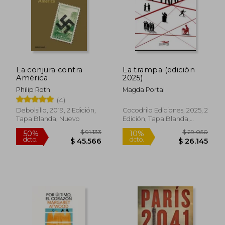
La conjura contra
La trampa (edición
América
2025)
Philip Roth
Magda Portal
(4)
Debolsillo, 2019, 2 Edición,
Cocodrilo Ediciones, 2025, 2
Tapa Blanda, Nuevo
Edición, Tapa Blanda,
Nuevo
$ 76.664
$ 35.1
40%
10%
dcto.
dcto.
$ 45.998
$ 31.5