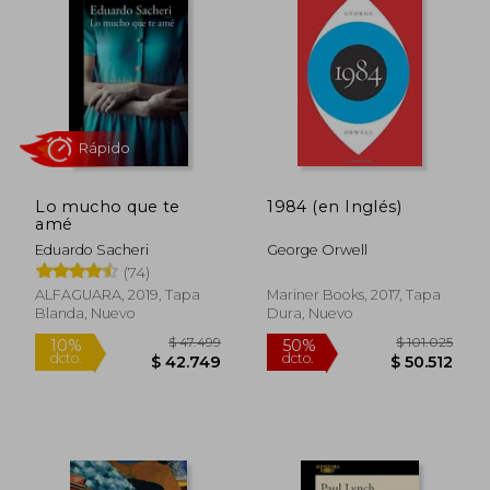
$ 90.327
$ 9.0
50%
10%
dcto.
dcto.
$ 45.164
$ 8.1
Lo mucho que te
1984 (en Inglés)
amé
Eduardo Sacheri
George Orwell
(74)
ALFAGUARA, 2019, Tapa
Mariner Books, 2017, Tapa
Blanda, Nuevo
Dura, Nuevo