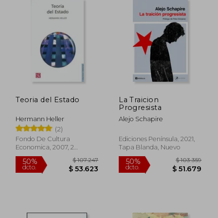
Teoria del Estado
La Traicion
Progresista
Hermann Heller
Alejo Schapire
(2)
Fondo De Cultura
Ediciones Península, 2021,
Economica, 2007, 2
Tapa Blanda, Nuevo
Edición, Tapa Blanda,
Nuevo
$ 98.618
$ 62.1
50%
40%