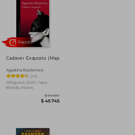
$ 37.520
$ 34.700
10%
dcto.
$ 33.768
$ 31.230
Cadaver Exquisito (Mapa De Las Lenguas)
Agustina Bazterrica
(10)
Alfaguara, 2020, Tapa
Blanda, Nuevo
Rápido