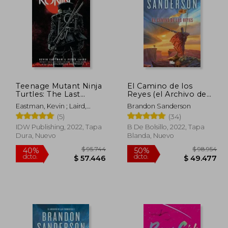
135.371
$ 43.499
10%
50%
dcto.
dcto.
7.685
$ 39.149
Teenage Mutant Ninja
El Camino de los
Turtles: The Last
Reyes (el Archivo de
Ronin (en Inglés)
las Tormentas 1)
Eastman, Kevin ; Laird,
Brandon Sanderson
Peter ; Waltz, Tom
(5)
(34)
IDW Publishing, 2022, Tapa
B De Bolsillo, 2022, Tapa
Dura, Nuevo
Blanda, Nuevo