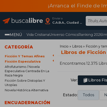
¡Arranca el Finde de I
Enviar a
C.A.B.A., Ciudad Autónoma De Buenos Aires
MENÚ
Vida Cristiana
Universo Cómics
Ranking 2026
Im
Inicio
Libros
Ficción y te
CATEGORÍA
Libros de Ficción
Ficción Y Temas Afines
Ficción Especulativa
Encontramos 12.375 Libr
Afrofuturismo / Novela
Especulativa Centrada En La
Raza Negra
Ver:
Libros Fí
Ficción Sobre Distopías Y
Utopías
Novela Histórica Alternativa
Estado:
Todos
N
ENCUADERNACIÓN