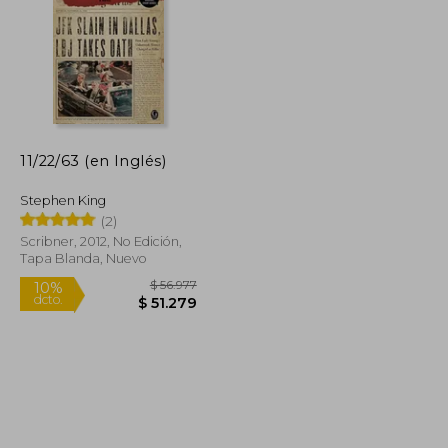
11/22/63 (en Inglés)
$ 98.954
$ 75.000
29%
dcto.
$ 49.477
$ 53.571
Stephen King
(2)
Scribner, 2012, No Edición,
Tapa Blanda, Nuevo