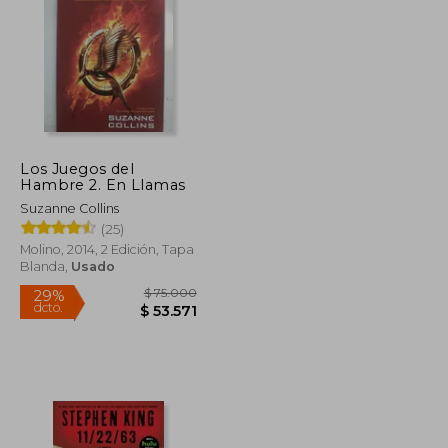
$ 492.695
$ 92.861
50%
dcto.
$ 246.347
$ 46.430
Los Juegos del
Hambre 2. En Llamas
Suzanne Collins
(25)
Molino, 2014, 2 Edición, Tapa
Blanda,
Usado