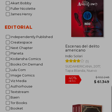
Akart Bobby
Fuller Nicolette
$ 
40%
James Henry
dcto.
$ 6
EDITORIAL
Independently Published
Createspace
Escenas del delito
Next Chapter
americano
Planeta
Indio Solari
Kodansha Comics
(1)
Books On Demand
SUDAMERICANA, 2017,
Lulu Com
Tapa Blanda, Nuevo
Image Comics
Viz Media
Authorhouse
Textstream
Baen
Tor Books
Booket