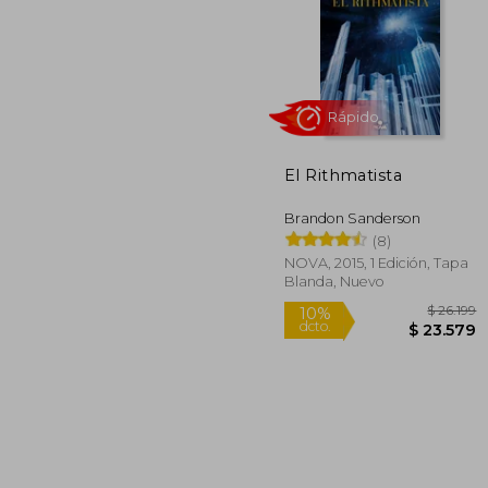
El Rithmatista
$ 1
50%
dcto.
$ 7
Brandon Sanderson
(8)
NOVA, 2015, 1 Edición, Tapa
Blanda, Nuevo