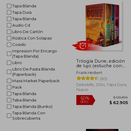
Tapa Blanda
Tapa Dura
Tapa Blanda
Audio Cd
Libro De Cartón
Rústica Con Solapas
Cosido
Impresion Por Encargo
(Tapa Blanda)
Trilogía Dune, edición
Libro
Rápido
de lujo (estuche con:
Libro De Pasta Blanda
Dune | El mesías de
Frank Herbert
(Paperback)
Dune | Hijos de Dune)
(83)
Mass Market Paperback
Debolsillo, 2024, Tapa Dura,
Pack
Nuevo
Tapa Blanda
Taba Blanda
Tapa Blanda (Bunko)
Tapa Blanda Con
Sobrecubierta
$ 
50%
dcto.
$ 6