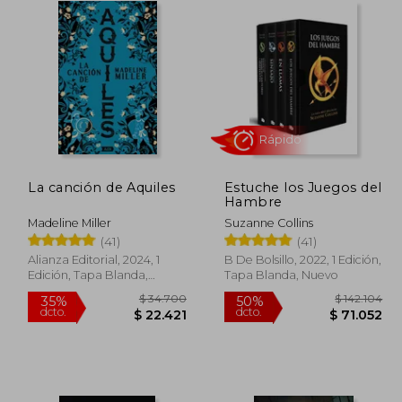
La canción de Aquiles
Estuche los Juegos del
Rápido
Hambre
Madeline Miller
Suzanne Collins
(41)
(41)
Alianza Editorial, 2024, 1
B De Bolsillo, 2022, 1 Edición,
Edición, Tapa Blanda,
Tapa Blanda, Nuevo
Nuevo
125.810
$ 34.700
35%
50%
dcto.
dcto.
2.905
$ 22.421