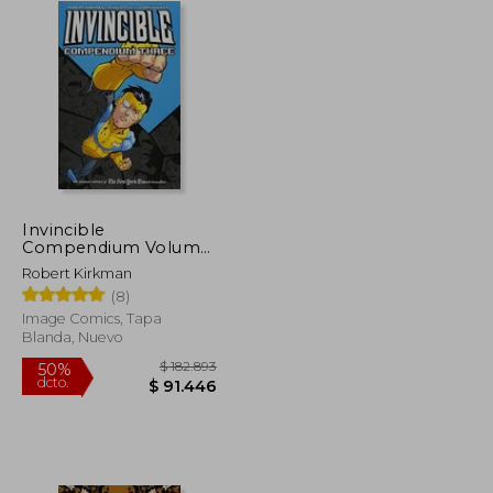
Invincible
Compendium Volume
3 [Soft Cover ] (en
Robert Kirkman
Inglés)
(8)
Image Comics, Tapa
Blanda, Nuevo
$ 142.104
$ 182.893
50%
dcto.
$ 71.052
$ 91.446