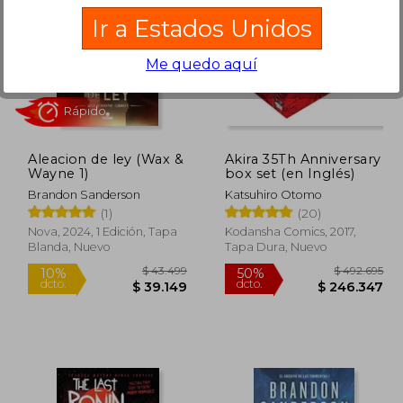
Ir a Estados Unidos
Me quedo aquí
02.248
$ 109.524
40%
10%
dcto.
dcto.
1.349
$ 65.714
Aleacion de ley (Wax &
Akira 35Th Anniversary
Wayne 1)
box set (en Inglés)
Brandon Sanderson
Katsuhiro Otomo
(1)
(20)
Nova, 2024, 1 Edición, Tapa
Kodansha Comics, 2017,
Blanda, Nuevo
Tapa Dura, Nuevo
Rápido