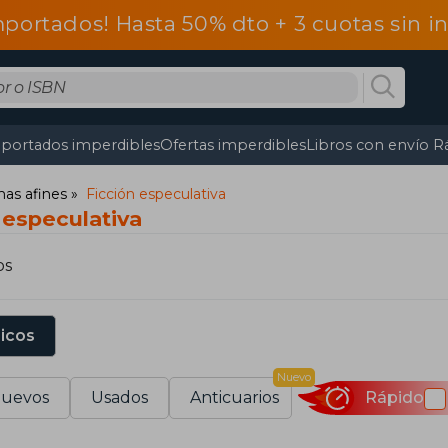
mportados! Hasta 50% dto + 3 cuotas sin 
portados imperdibles
Ofertas imperdibles
Libros con envío R
mas afines
Ficción especulativa
 especulativa
os
sicos
Nuevo
uevos
Usados
Anticuarios
Rápido