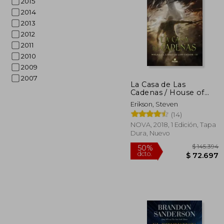
2015
2014
2013
2012
2011
2010
$ 
2009
50%
dcto.
$ 6
2007
La Casa de Las
Cadenas / House of
Chains
Erikson, Steven
(14)
NOVA, 2018, 1 Edición, Tapa
Dura, Nuevo