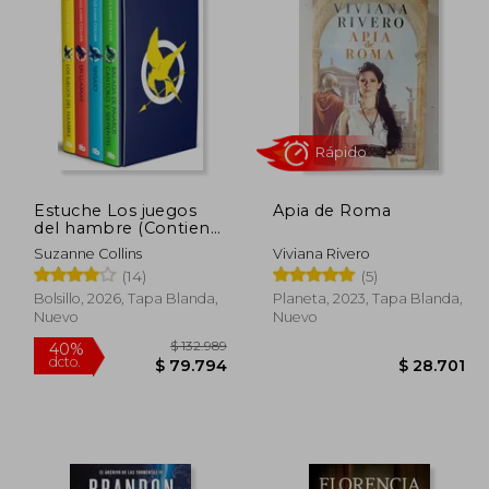
37.520
$ 118.436
50%
10%
dcto.
dcto.
3.768
$ 59.218
Estuche Los juegos
Apia de Roma
del hambre (Contiene:
Los Juegos del
Suzanne Collins
Viviana Rivero
Hambre / En llamas /
(14)
(5)
Sinsajo / Balada de
pájaros cantores y
Bolsillo, 2026, Tapa Blanda,
Planeta, 2023, Tapa Blanda,
serpientes) / The
Nuevo
Nuevo
Rápido
Hunger Games Boxed
Set