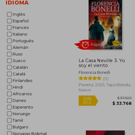
IDIOMA
Inglés
Español
Francés
Italiano
Portugués
Alemán
Ruso
La Casa Neville 3. Yo
Sueco
soy el viento
Catalán
Florencia Bonelli
Catalá
(11)
Rápido
Finlandes
Planeta, 2025, Tapa Blanda,
Hindi
Nuevo
Africanos
Danes
Esperanto
Noruego
Tamil
Bulgaro
Noruego Bokmal