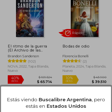
111.086
$ 132.989
40%
dcto.
6.652
$ 79.794
El ritmo de la guerra
Bodas de odio
(El Archivo de las
Tormentas 4)
Brandon Sanderson
Florencia Bonelli
(102)
(2)
NOVA, 2022, Tapa Blanda,
Planeta, 2024, Tapa Blanda,
Nuevo
Nuevo
Rápido
Estás viendo
Buscalibre Argentina
, pero
estás en
Estados Unidos