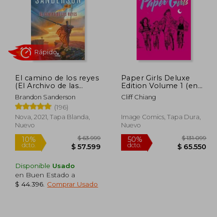
El camino de los reyes
Paper Girls Deluxe
45.394
$ 95.744
(El Archivo de las
Edition Volume 1 (en
40%
50%
Tormentas 1)
Inglés)
dcto.
dcto.
2.697
$ 57.446
Brandon Sanderson
Cliff Chiang
(196)
Nova, 2021, Tapa Blanda,
Image Comics, Tapa Dura,
Nuevo
Nuevo
Disponible
Usado
en Buen Estado a
$ 44.396
.
Comprar Usado