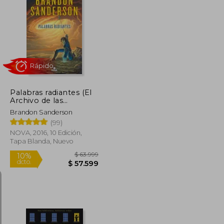
$ 46.699
$ 28.701
$ 45.745
Palabras radiantes (El
Archivo de las
Tormentas 2)
Brandon Sanderson
(99)
NOVA, 2016, 10 Edición,
Tapa Blanda, Nuevo
Rápido