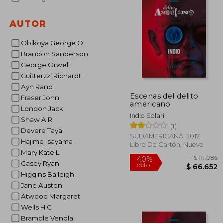
$ 
10%
dcto.
$ 3
AUTOR
Obikoya George O
Brandon Sanderson
George Orwell
Guitterzzi Richardt
Ayn Rand
Escenas del delito
Fraser John
americano
London Jack
Indio Solari
Shaw A R
(1)
Devere Taya
SUDAMERICANA, 2017,
Hajime Isayama
Libro De Cartón, Nuevo
Mary Kate L
Casey Ryan
Higgins Baileigh
Jane Austen
Atwood Margaret
Wells H G
Bramble Vendla