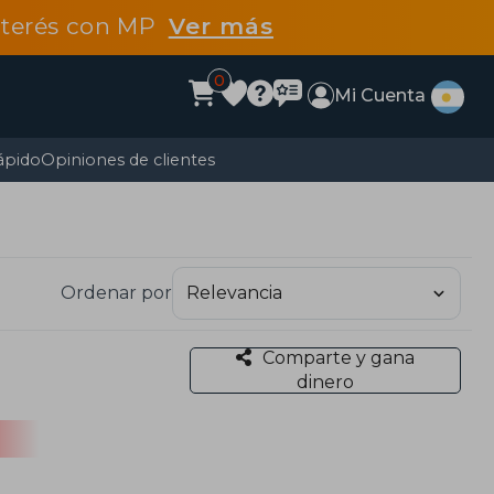
interés con MP
Ver más
0
Mi Cuenta
ápido
Opiniones de clientes
Ordenar por
Comparte y gana
dinero