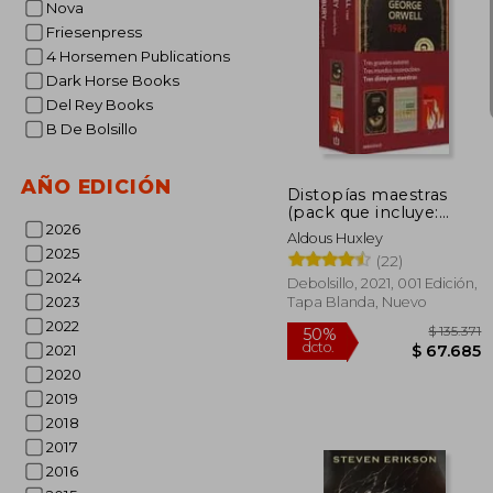
Nova
Friesenpress
4 Horsemen Publications
Dark Horse Books
$ 1
Del Rey Books
40%
dcto.
$ 6
B De Bolsillo
AÑO EDICIÓN
Distopías maestras
(pack que incluye:
1984, Fahrenheit 451 y
2026
Aldous Huxley
Un mundo feliz)
2025
(22)
2024
Debolsillo, 2021, 001 Edición,
2023
Tapa Blanda, Nuevo
2022
2021
2020
2019
2018
2017
2016