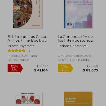
El Libro de Los Cinco
La Construcción de
Anillos / The Book of
los Interrogatorios
Five Rings
Desde la Teoría del
Musash, Miyamoto
Hesbert Benavente
Caso
Chorres
(1)
Planeta, 2024, Tapa
J. M. Bosch Editor, 2015, 1
Blanda, Nuevo
Edición, Tapa Blanda,
Nuevo
$ 82.327
$ 76.7
50%
10%
dcto.
dcto.
$ 41.164
$ 69.0