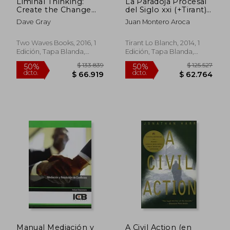
Liminal Thinking:
La Paradoja Procesal
Create the Change
del Siglo xxi (+Tirant)
you Want by
(Alternativa)
Dave Gray
Juan Montero Aroca
Changing the way
you Think (en Inglés)
Two Waves Books, 2016, 1
Tirant Lo Blanch, 2014, 1
Edición, Tapa Blanda,
Edición, Tapa Blanda,
Nuevo
Nuevo
$ 391.856
$ 170.8
50%
50%
dcto.
dcto.
$ 195.928
$ 85.4
Manual Mediación y
A Civil Action (en