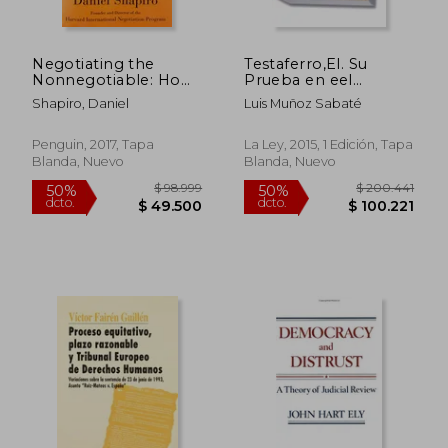
Negotiating the
Testaferro,El. Su
Nonnegotiable: How
Prueba en eel
to Resolve Your Most
Derecho y la Política:
Shapiro, Daniel
Luis Muñoz Sabaté
Emotionally Charged
Su Prueba en el
Conflicts (en Inglés)
Derecho y la Política
(Probática y Derecho
Penguin, 2017, Tapa
La Ley, 2015, 1 Edición, Tapa
Probatorio)
Blanda, Nuevo
Blanda, Nuevo
$ 133.839
$ 125.5
50%
50%
dcto.
dcto.
$ 66.919
$ 62.7