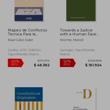
$ 254.351
$ 132.4
50%
50%
dcto.
dcto.
$ 127.175
$ 66.2
Mapeo de Conflictos
Towards a Justice
Tecnica Para la
with a Human Face:
Exploracion de los
The First
Raul Calvo Soler
Storme, Marcel
Conflictos
International
Congress on the Law
of Civil Procedure
Gedisa, 2015, 1 Edición,
Springer, Tapa Blanda,
Faculty of Law --
Tapa Blanda, Nuevo
Nuevo
State University of
Ghent 27 Aug (en
Inglés)