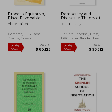
Proceso Equitativo,
Democracy and
Plazo Razonable
Distrust: A Theory of
Judicial Review
Victor Fairen
John Hart Ely
(Harvard Paperbacks)
(en Inglés)
Comares, 1996, Tapa
Harvard University Press,
Blanda, Nuevo
1980, Tapa Blanda, Nuevo
$ 16.750
$ 97.3
10%
50%
dcto.
dcto.
$ 15.075
$ 48.6