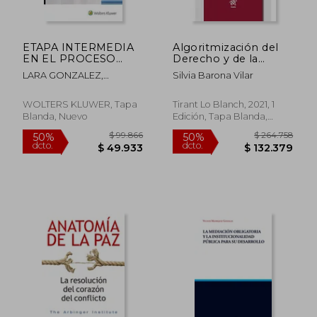
ETAPA INTERMEDIA
Algoritmización del
EN EL PROCESO
Derecho y de la
PENAL ACUSATORIO,
Justicia. De la
LARA GONZALEZ,
Silvia Barona Vilar
LA / 2 ED.
Inteligencia Artificial a
HECTOR
la Smart Justice
(Teoría)
WOLTERS KLUWER, Tapa
Tirant Lo Blanch, 2021, 1
Blanda, Nuevo
Edición, Tapa Blanda,
Nuevo
$ 580.936
$ 582.5
50%
50%
dcto.
dcto.
$ 290.468
$ 291.2