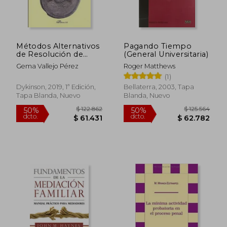
Métodos Alternativos
Pagando Tiempo
de Resolución de
(General Universitaria)
Conflictos en
Gema Vallejo Pérez
Roger Matthews
Derecho Romano.
(1)
Especial Referencia a
la Mediación
Dykinson, 2019, 1ª Edición,
Bellaterra, 2003, Tapa
Tapa Blanda, Nuevo
Blanda, Nuevo
$ 85.226
$ 132.7
40%
50%
dcto.
dcto.
$ 51.135
$ 66.3