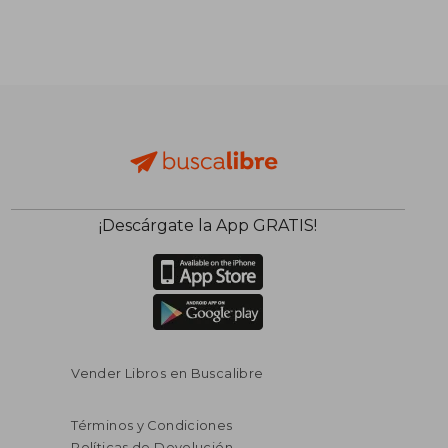
$ 111.178
$ 111.
50%
50%
dcto.
dcto.
$ 55.589
$ 55.7
¡Descárgate la App GRATIS!
Vender Libros en Buscalibre
Términos y Condiciones
Políticas de Devolución