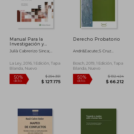
$ 212.754
$ 54.5
50%
10%
dcto.
dcto.
$ 106.377
$ 49.0
Manual Para la
Derecho Probatorio
Investigación y
Reconstrucción de las
Julià Cabrerizo Sinca;
Andr&Eacute;S Cruz
Causas de Accidentes
Fernando Pérez Díez
Mej&Iacute;A
de Tráfico
La Ley, 2016, 1 Edición, Tapa
Bosch, 2019, 1 Edición, Tapa
Blanda, Nuevo
Blanda, Nuevo