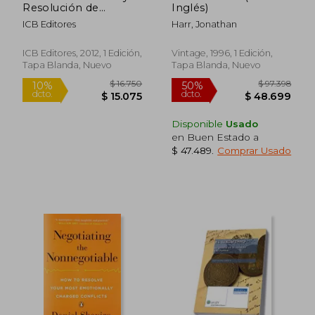
Resolución de
Inglés)
Conflictos
ICB Editores
Harr, Jonathan
ICB Editores, 2012, 1 Edición,
Vintage, 1996, 1 Edición,
Tapa Blanda, Nuevo
Tapa Blanda, Nuevo
Disponible
Usado
en Buen Estado a
$ 47.489
.
Comprar Usado
$ 97.295
$ 239.9
10%
50%
dcto.
dcto.
$ 87.566
$ 119.9