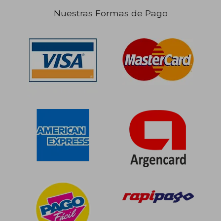
Nuestras Formas de Pago
$ 120.250
$ 190.6
50%
50%
dcto.
dcto.
$ 60.125
$ 95.3