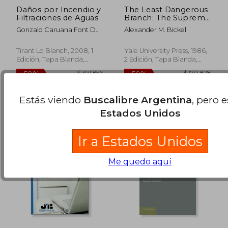
Daños por Incendio y
The Least Dangerous
Filtraciones de Aguas
Branch: The Supreme
Court at the bar of
Gonzalo Caruana Font De
Alexander M. Bickel
Politics (en Inglés)
Mora; Purificación
Martorell Zulueta
Tirant Lo Blanch, 2008, 1
Yale University Press, 1986,
Edición, Tapa Blanda,
2 Edición, Tapa Blanda,
$ 160.323
$ 129.5
50%
50%
Usado
Nuevo
dcto.
dcto.
$ 80.161
$ 64.7
Estás viendo
Buscalibre Argentina
, pero 
Estados Unidos
Ir a Estados Unidos
Me quedo aquí