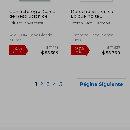
$ 98.999
$ 200.4
50%
50%
dcto.
dcto.
$ 49.500
$ 100.2
Conflictologia: Curso
Derecho Sistémico:
de Resolucion de
Lo que no te
Conflictos (5ª Ed. )
Enseñaron en la
Eduard Vinyamata
Storch Sami,Cardona
Facultad
Martínez Naihara
Ariel, 2014, Tapa Blanda,
Sistemica, Tapa Blanda,
Nuevo
Nuevo
1
2
3
4
5
Página Siguiente