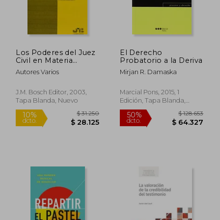
Los Poderes del Juez
El Derecho
Civil en Materia
Probatorio a la Deriva
Probatoria
Autores Varios
Mirjan R. Damaska
$ 148.440
$ 111.
50%
40%
dcto.
dcto.
$ 74.220
$ 66.7
J.M. Bosch Editor, 2003,
Marcial Pons, 2015, 1
Tapa Blanda, Nuevo
Edición, Tapa Blanda,
Nuevo