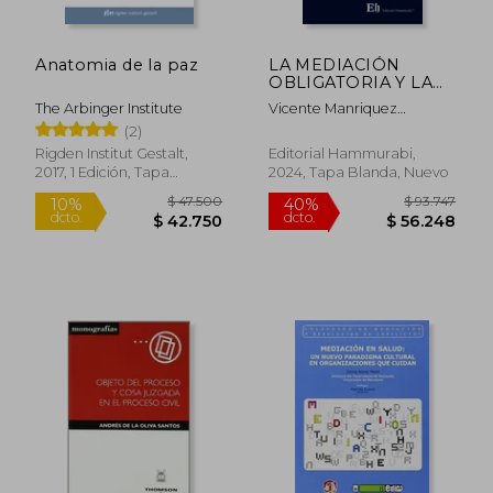
Anatomia de la paz
LA MEDIACIÓN
OBLIGATORIA Y LA
INSTITUCIONALIDAD
The Arbinger Institute
Vicente Manriquez
PÚBLICA PARA SU
Gonzalez
(2)
DESARROLLO
Rigden Institut Gestalt,
Editorial Hammurabi,
2017, 1 Edición, Tapa
2024, Tapa Blanda, Nuevo
Blanda, Nuevo
$ 99.866
$ 264.7
50%
50%
dcto.
dcto.
$ 49.933
$ 132.3