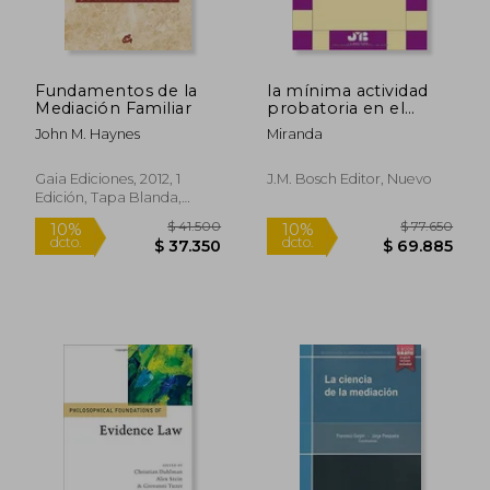
Fundamentos de la
la mínima actividad
Mediación Familiar
probatoria en el
proceso penal.
John M. Haynes
Miranda
Gaia Ediciones, 2012, 1
J.m. Bosch Editor, Nuevo
Edición, Tapa Blanda,
Nuevo
$ 122.862
$ 125.5
50%
50%
dcto.
dcto.
$ 61.431
$ 62.7