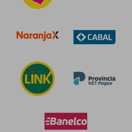
$ 91.522
$ 95.7
50%
50%
dcto.
dcto.
$ 45.761
$ 47.8