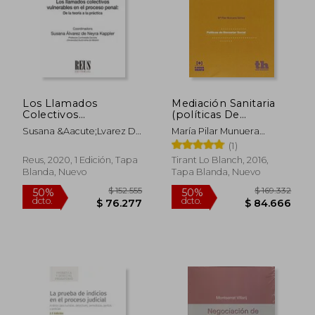
Los Llamados
Mediación Sanitaria
Colectivos
(políticas De
Vulnerables en el
Bienestar Social)
Susana &Aacute;Lvarez De
María Pilar Munuera
Proceso Penal: De la
Neyra Kappler;
Gómez
(1)
Teoría a la Práctica
Mar&Iacute;A
Reus, 2020, 1 Edición, Tapa
Tirant Lo Blanch, 2016,
Jes&Uacute;S Ariza
Blanda, Nuevo
Tapa Blanda, Nuevo
Colmenarejo; Francisco-
David Cubero Flores; Aida
Fonseca D&Iacute;Az;
Candela Gal&Aacute;N
Gonz&Aacute;Lez; Sara
Gim&Eacute;Nez
Gim&Eacute;Nez;
Mar&Iacute;A
G&Oacute;Mez-Carrillo De
C