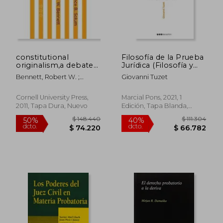
constitutional
Filosofía de la Prueba
$ 77.270
$ 323.8
40%
50%
originalism,a debate
Jurídica (Filosofía y
dcto.
dcto.
$ 46.362
$ 161.9
(en Inglés)
Derecho)
Bennett, Robert W. ;
Giovanni Tuzet
Solum, Lawrence B.
Cornell University Press,
Marcial Pons, 2021, 1
2011, Tapa Dura, Nuevo
Edición, Tapa Blanda,
Nuevo