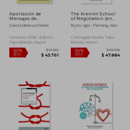
Aportación de
The Kremlin School
Mensajes de
of Negotiation (en
Whatsapp a los
Inglés)
Garcia Mescua Daniel
Ryzov, Igor ; Fleming, Alex
Procesos Judiciales:
Tratamiento Procesal
Comares, 2018, 1 Edición,
Canongate Books, Tapa
Tapa Blanda, Nuevo
Blanda, Nuevo