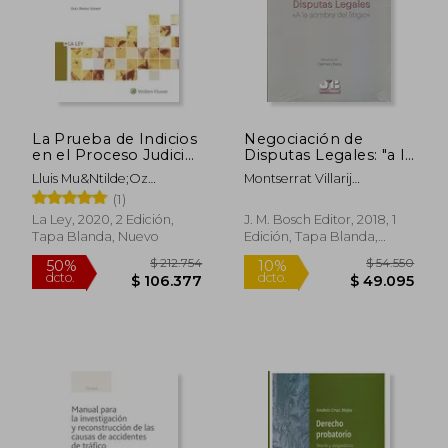
$ 152.555
$ 169.3
50%
50%
dcto.
dcto.
$ 76.277
$ 84.6
La Prueba de Indicios
Negociación de
en el Proceso Judicial
Disputas Legales: "a la
(2. ª Edición): Análisis
Sombra del Litigio"
Lluis Mu&Ntilde;Oz
Montserrat Villarij
Para Juristas,
Sabat&Eacute;
Gonz&Aacute;Lez
(1)
Detectives,
Periodistas, Peritos y
La Ley, 2020, 2 Edición,
J. M. Bosch Editor, 2018, 1
Policías
Tapa Blanda, Nuevo
Edición, Tapa Blanda,
Nuevo