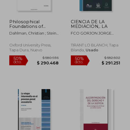
Philosophical
CIENCIA DE LA
Foundations of
MEDIACION,. LA
Evidence law
Dahlman, Christian ; Stein,
FCO GORJON JORGE
(Philosophical
Alex ; Tuzet, Giovanni
PESQUEIRA
Foundations of Law)
(en Inglés)
Oxford University Press,
TIRANT LO BLANCH, Tapa
Tapa Dura, Nuevo
Blanda,
Usado
$ 41.500
$ 77.6
10%
10%
dcto.
dcto.
$ 37.350
$ 69.8