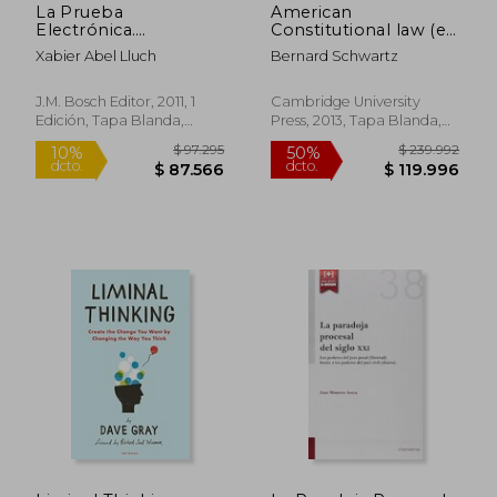
La Prueba
American
Electrónica.
Constitutional law (en
(Colección de
Inglés)
Xabier Abel Lluch
Bernard Schwartz
Formación Continua
Facultad de Derecho
Esade)
J.M. Bosch Editor, 2011, 1
Cambridge University
Edición, Tapa Blanda,
Press, 2013, Tapa Blanda,
Nuevo
Nuevo
$ 20.974
$ 128.9
7%
50%
dcto.
dcto.
$ 19.433
$ 64.4