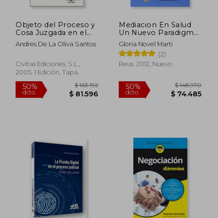
Objeto del Proceso y
Mediacion En Salud
Cosa Juzgada en el
Un Nuevo Paradigma
Proceso Civil
Cultural En
Andres De La Oliva Santos
Gloria Novel Marti
Organizaciones Que
(2)
Cuidan
Civitas Ediciones, S.L.,
Reus, 2012, Nuevo
2005, 1 Edición, Tapa
Blanda, Nuevo