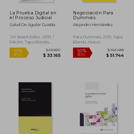
$ 47.500
$ 93.7
10%
40%
dcto.
dcto.
$ 42.750
$ 56.2
La Prueba Digital en
Negociación Para
el Proceso Judicial
Dummies
Salud De Aguilar Gualda
Alejandro Hernández
J.M. Bosch Editor, 2019, 1
Para Dummies, 2019, Tapa
Edición, Tapa Blanda,
Blanda, Nuevo
Nuevo