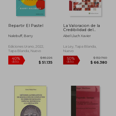
Repartir El Pastel
La Valoracion de la
Credibilidad del
Testimonio
Nalebuff, Barry
Abel Lluch Xavier
Ediciones Urano, 2022,
La Ley, Tapa Blanda,
Tapa Blanda, Nuevo
Nuevo
$ 31.250
$ 128.6
10%
50%
dcto.
dcto.
$ 28.125
$ 64.3