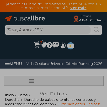
¡Arranca el Finde de Importados! Hasta 50% dto + 3
cuotas sin interés con MP
Ver más
Enviar a
C.A.B.A., Ciudad Autónoma De Buenos Aires
0
MENÚ
Vida Cristiana
Universo Cómics
Ranking 2026
Im
=
Ver Filtros
Inicio
Libros
Derecho
Derecho de países o territorios concretos y
áreas específicas del derecho
Ordenamientos jurídicos: