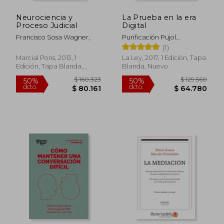
Neurociencia y
La Prueba en la era
$ 163.192
$ 148.9
50%
50%
Proceso Judicial
Digital
dcto.
dcto.
$ 81.596
$ 74.4
Francisco Sosa Wagner,
Purificación Pujol
Capilla,Fernando Pinto
(1)
Palacios
Marcial Pons, 2013, 1
La Ley, 2017, 1 Edición, Tapa
Edición, Tapa Blanda,
Blanda, Nuevo
Nuevo