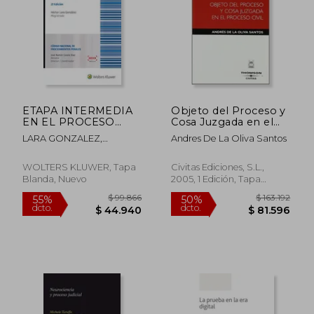
$ 148.440
$ 582.5
50%
50%
dcto.
dcto.
$ 74.220
$ 291.2
ETAPA INTERMEDIA
Objeto del Proceso y
EN EL PROCESO
Cosa Juzgada en el
PENAL ACUSATORIO,
Proceso Civil
LARA GONZALEZ,
Andres De La Oliva Santos
LA / 2 ED.
HECTOR
WOLTERS KLUWER, Tapa
Civitas Ediciones, S.L.,
Blanda, Nuevo
2005, 1 Edición, Tapa
Blanda, Nuevo