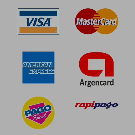
$ 408.972
$ 127.9
50%
50%