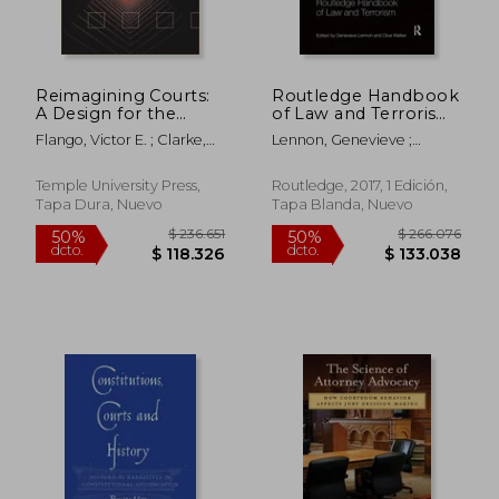
Reimagining Courts:
Routledge Handbook
A Design for the
of Law and Terrorism
Twenty-First Century
(en Inglés)
Flango, Victor E. ; Clarke,
Lennon, Genevieve ;
(en Inglés)
Thomas M.
Walker, Clive
Temple University Press,
Routledge, 2017, 1 Edición,
Tapa Dura, Nuevo
Tapa Blanda, Nuevo
$ 104.709
$ 304.2
50%
50%
dcto.
dcto.
$ 52.355
$ 152.1