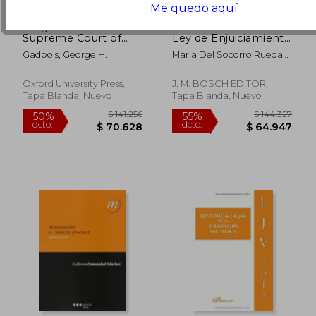
Me quedo aquí
Judges of the
El desistimiento en la
Supreme Court of
Ley de Enjuiciamiento
India: 1950-89 (en
Civil (Bosch Procesal)
Gadbois, George H.
María Del Socorro Rueda
Inglés)
Fonseca
Oxford University Press,
J. M. BOSCH EDITOR,
Tapa Blanda, Nuevo
Tapa Blanda, Nuevo
$ 122.108
$ 236.2
50%
50%
dcto.
dcto.
$ 61.054
$ 118.1