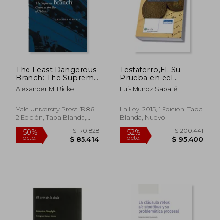
$ 160.323
$ 129.5
55%
55%
dcto.
dcto.
$ 72.667
$ 58.3
The Least Dangerous
Testaferro,El. Su
Branch: The Supreme
Prueba en eel
Court at the bar of
Derecho y la Política:
Alexander M. Bickel
Luis Muñoz Sabaté
Politics (en Inglés)
Su Prueba en el
Derecho y la Política
(Probática y Derecho
Yale University Press, 1986,
La Ley, 2015, 1 Edición, Tapa
Probatorio)
2 Edición, Tapa Blanda,
Blanda, Nuevo
Nuevo