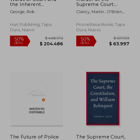
the Inherent
Supreme Court:
Jurisdiction (en
Lethal Crimes and
George, Rob
Clancy, Martin ; O'Brien,
Inglés)
Landmark Cases (en
Tim
Inglés)
Hart Publishing, Tapa
Prometheus Books, Tapa
Dura, Nuevo
Dura, Nuevo
$ 123.900
$ 136.4
40%
50%
dcto.
dcto.
$ 74.340
$ 68.2
The Future of Police
The Supreme Court,