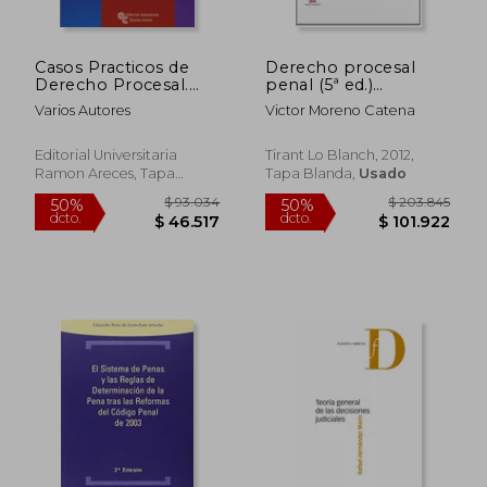
$ 538.753
$ 241.7
50%
50%
dcto.
dcto.
$ 269.376
$ 120.8
Casos Practicos de
Derecho procesal
Derecho Procesal.
penal (5ª ed.)
Introduccion. 2ª ed.
(Manuales (tirant))
Varios Autores
Victor Moreno Catena
Editorial Universitaria
Tirant Lo Blanch, 2012,
Ramon Areces, Tapa
Tapa Blanda,
Usado
Blanda,
Usado