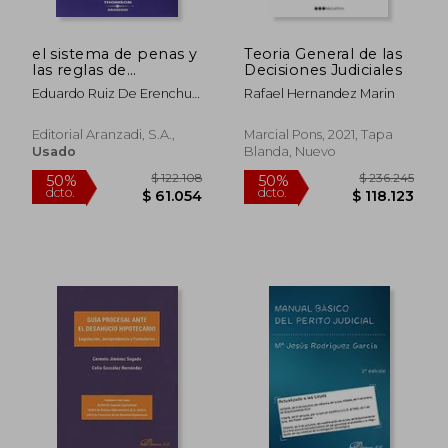
el sistema de penas y
Teoria General de las
$ 258.118
$ 119.
50%
50%
las reglas de
Decisiones Judiciales
dcto.
dcto.
$ 129.059
$ 59.5
determinación de la
Eduardo Ruiz De Erenchun
Rafael Hernandez Marin
pena tras las
Arteche
reformas del código
penal de 2003
Editorial Aranzadi, S.a.,
Marcial Pons, 2021, Tapa
Usado
Blanda, Nuevo