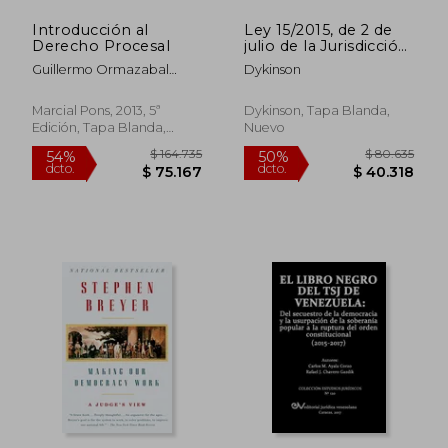
Introducción al
Ley 15/2015, de 2 de
Derecho Procesal
julio de la Jurisdicción
Voluntaria
Guillermo Ormazabal
Dykinson
Sanchez
Marcial Pons, 2013, 5ª
Dykinson, Tapa Blanda,
Edición, Tapa Blanda,
Nuevo
Nuevo
$ 163.149
$ 163.1
50%
50%
dcto.
dcto.
$ 81.575
$ 81.5