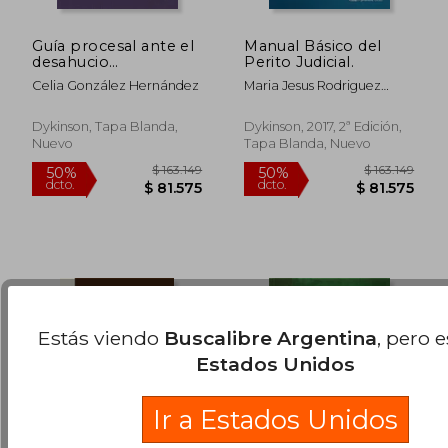
Guía procesal ante el
Manual Básico del
desahucio
Perito Judicial.
hipotecario.
Celia González Hernández
Maria Jesus Rodriguez
Legislación,
Garcia
$ 93.034
$ 203.8
50%
50%
Jurisprudencia y
dcto.
dcto.
Formularios
$ 46.517
$ 101.9
Dykinson, Tapa Blanda,
Dykinson, 2017, 2ª Edición,
Nuevo
Tapa Blanda, Nuevo
Estás viendo
Buscalibre Argentina
, pero 
Estados Unidos
Ir a Estados Unidos