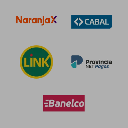
dcto.
dcto.
$ 204.486
$ 63.9