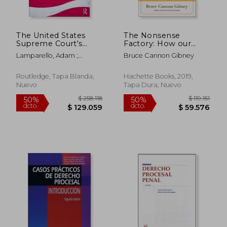
dcto.
dcto.
$ 118.326
$ 133.0
The United States
The Nonsense
Supreme Court's
Factory: How our
Assault on the
Bloated, Broken
Lamparello, Adam ;
Bruce Cannon Gibney
Constitution,
Legal System is
Swann, Cynthia
Democracy, and the
Failing Regular
Rule of Law (en
Americans (en Inglés)
Routledge, Tapa Blanda,
Hachette Books, 2019,
Inglés)
Nuevo
Tapa Dura, Nuevo