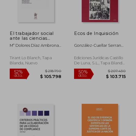
El trabajador social
Ecos de Inquisición
ante las ciencias
forenses
Mª Dolores Díaz Ambrona
González-Cuellar Serrano
Bardají
Nicolás
Tirant Lo Blanch, Tapa
Ediciones Jurídicas Castillo
Blanda, Nuevo
De Luna, S.L., Tapa Blanda,
Usado
$ 141.376
$ 674.9
50%
50%
dcto.
dcto.
$ 70.688
$ 337.4