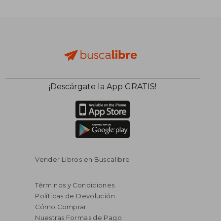
$ 152.898
$ 204.5
50%
50%
dcto.
dcto.
$ 76.449
$ 102.2
¡Descárgate la App GRATIS!
Vender Libros en Buscalibre
Términos y Condiciones
Políticas de Devolución
Cómo Comprar
Nuestras Formas de Pago