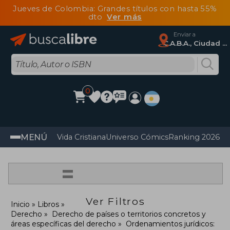
Jueves de Colombia: Grandes títulos con hasta 55%
dto
Ver más
Enviar a
C.A.B.A., Ciudad Autónoma De Buenos Aires
0
MENÚ
Vida Cristiana
Universo Cómics
Ranking 2026
Im
=
Ver Filtros
Inicio
Libros
Derecho
Derecho de países o territorios concretos y
áreas específicas del derecho
Ordenamientos jurídicos: