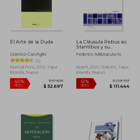
El Arte de la Duda
La Cláusula Rebus sic
$ 170.828
$ 200.4
50%
52%
Stantibus y su
dcto.
dcto.
$ 85.414
$ 95.4
Problemática
Gianrico Carofiglio
Federico Ad&Aacute;N
Procesal
Dom&Eacute;Nech
(2)
Marcial Pons, 2010, Tapa
Bosch, 2021, 1 Edición, Tapa
Blanda, Nuevo
Blanda, Nuevo