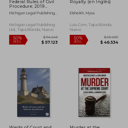
Federal Rules of Civil
Royalty (en Inglés)
Procedure; 2019
Edition: With
Michigan Legal Publishing
Elsheikh, Mysa
Statutory
Ltd
Supplement (en
Inglés)
Michigan Legal Publishing
Lulu.com, Tapa Blanda,
Ltd., Tapa Blanda, Nuevo
Nuevo
$ 92.761
$ 145.
50%
50%
dcto.
dcto.
$ 46.381
$ 72.5
Wards of Court and
Murder at the