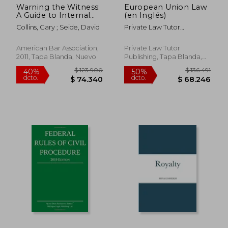
Warning the Witness:
European Union Law
A Guide to Internal
(en Inglés)
Investigations and
Collins, Gary ; Seide, David
Private Law Tutor
the Attorney-Client
Publishing
Privelege (en Inglés)
American Bar Association,
Private Law Tutor
2011, Tapa Blanda, Nuevo
Publishing, Tapa Blanda,
Nuevo
$ 164.735
$ 80.6
54%
50%
dcto.
dcto.
$ 75.167
$ 40.3