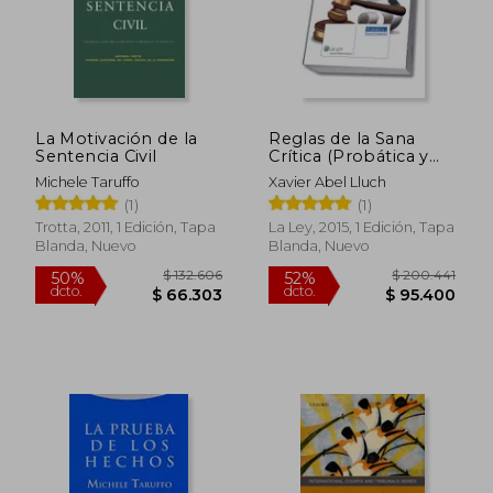
La Motivación de la
Reglas de la Sana
Sentencia Civil
Crítica (Probática y
Derecho Probatorio)
Michele Taruffo
Xavier Abel Lluch
(1)
(1)
$ 87.828
$ 228.7
40%
51%
dcto.
dcto.
$ 52.697
$ 111.4
Trotta, 2011, 1 Edición, Tapa
La Ley, 2015, 1 Edición, Tapa
Blanda, Nuevo
Blanda, Nuevo