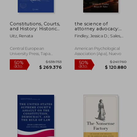
Constitutions, Courts,
the science of
and History: Historical
attorney advocacy:
Narratives in
how courtroom
Uitz, Renata
Findley, Jessica D.; Sales,
Constitutional
behavior affects jury
Bruce Dennis
Adjudication (en
decision making (en
Inglés)
Inglés)
Central European
American Psychological
University Press, Tapa
Association (apa), Nuevo
Dura, Nuevo
$ 236.651
$ 266.0
50%
50%