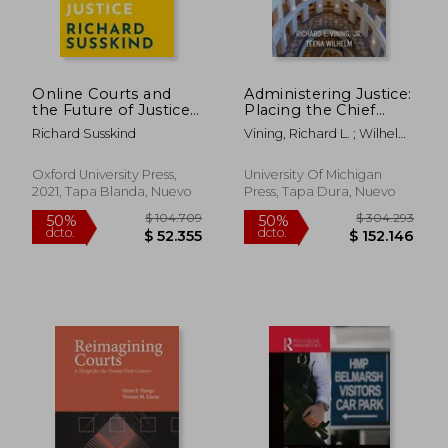
Online Courts and
Administering Justice:
the Future of Justice
Placing the Chief
(en Inglés)
Justice in American
Richard Susskind
Vining, Richard L. ; Wilhelm,
State Politics (en
Teena
Inglés)
Oxford University Press,
University Of Michigan
2021, Tapa Blanda, Nuevo
Press, Tapa Dura, Nuevo
$ 178.387
$ 91.0
54%
50%
dcto.
dcto.
$ 82.903
$ 45.5