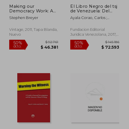
Making our
El Libro Negro del tsj
Democracy Work: A
de Venezuela: Del
Judge's View (en
Secuestro de la
Stephen Breyer
Ayala Corao, Carlos ;
Inglés)
Democracia y la
Chavero Gazdik, Rafael J.
Usurpación de la
Soberanía Popu-Lar a
Vintage, 2011, Tapa Blanda,
Fundacion Editorial
la Ruptura del Orden
Nuevo
Juridica Venezolana, 2017,
Constitucional (2015-
Tapa Blanda, Nuevo
2017)
$ 141.256
$ 144.3
50%
55%
dcto.
dcto.
$ 70.628
$ 64.9