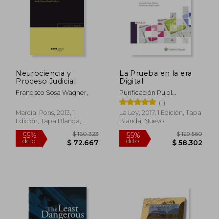
$ 99.866
$ 163.
55%
50%
dcto.
dcto.
$ 44.940
$ 81.5
Neurociencia y
La Prueba en la era
Proceso Judicial
Digital
Francisco Sosa Wagner,
Purificación Pujol
Capilla,Fernando Pinto
(1)
Palacios
Marcial Pons, 2013, 1
La Ley, 2017, 1 Edición, Tapa
Edición, Tapa Blanda,
Blanda, Nuevo
Nuevo