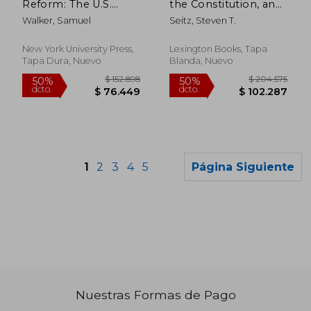
Reform: The U.S.
the Constitution, and
Justice Department
William Rehnquist (en
Walker, Samuel
Seitz, Steven T.
and the Promise of
Inglés)
Lawful Policing (en
Inglés)
New York University Press,
Lexington Books, Tapa
Tapa Dura, Nuevo
Blanda, Nuevo
1
2
3
4
5
Página Siguiente
$ 114.246
$ 93.0
50%
50%
dcto.
dcto.
$ 57.123
$ 46.5
Nuestras Formas de Pago