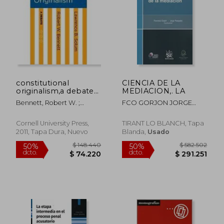
$ 69.075
$ 66.2
constitutional
CIENCIA DE LA
originalism,a debate
MEDIACION,. LA
(en Inglés)
Bennett, Robert W. ;
FCO GORJON JORGE
Solum, Lawrence B.
PESQUEIRA
Cornell University Press,
TIRANT LO BLANCH, Tapa
2011, Tapa Dura, Nuevo
Blanda,
Usado