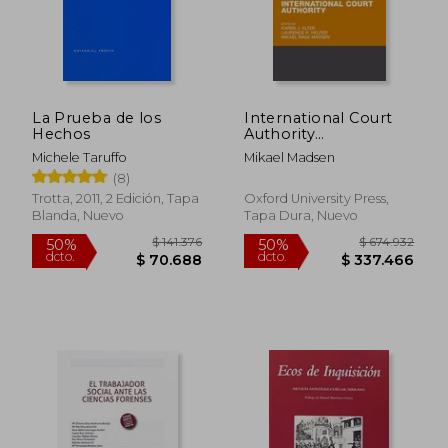
La Prueba de los
International Court
Hechos
Authority
(International Courts
Michele Taruffo
Mikael Madsen
and Tribunals Series)
(8)
(en Inglés)
Trotta, 2011, 2 Edición, Tapa
Oxford University Press,
Blanda, Nuevo
Tapa Dura, Nuevo
$ 132.606
$ 200.4
50%
52%
dcto.
dcto.
$ 66.303
$ 95.4