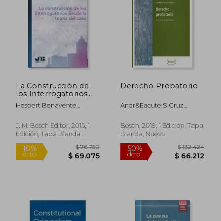
La Construcción de
Derecho Probatorio
los Interrogatorios
Desde la Teoría del
Hesbert Benavente
Andr&Eacute;S Cruz
Caso
Chorres
Mej&Iacute;A
J. M. Bosch Editor, 2015, 1
Bosch, 2019, 1 Edición, Tapa
Edición, Tapa Blanda,
Blanda, Nuevo
Nuevo
$ 76.750
$ 132.4
10%
50%
dcto.
dcto.