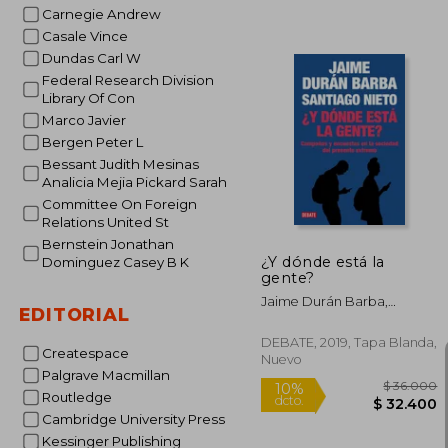
Carnegie Andrew
Casale Vince
Dundas Carl W
Federal Research Division
Library Of Con
Marco Javier
$ 
30%
Bergen Peter L
dcto.
$ 4
Bessant Judith Mesinas
Analicia Mejia Pickard Sarah
Committee On Foreign
Relations United St
Bernstein Jonathan
¿Y dónde está la
Dominguez Casey B K
gente?
Jaime Durán Barba,
EDITORIAL
Santiago Nieto
DEBATE, 2019, Tapa Blanda,
Createspace
Nuevo
Palgrave Macmillan
Routledge
Cambridge University Press
Kessinger Publishing