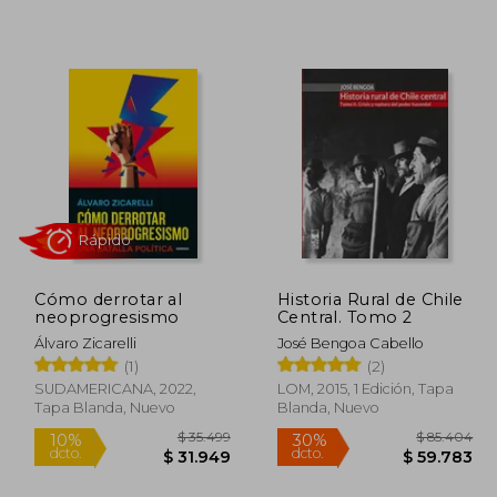
67.885
$ 34.999
10%
10%
dcto.
dcto.
7.520
$ 31.499
Cómo derrotar al
Historia Rural de Chile
neoprogresismo
Central. Tomo 2
Álvaro Zicarelli
José Bengoa Cabello
(1)
(2)
SUDAMERICANA, 2022,
LOM, 2015, 1 Edición, Tapa
Tapa Blanda, Nuevo
Blanda, Nuevo
Rápido