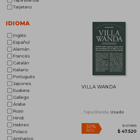
Tapa Blanda
Tarjetero
IDIOMA
Inglés
Español
Alemán
Francés
Catalán
Italiano
Portugués
Japones
VILLA WANDA
Euskera
Gallego
Árabe
Ruso
, Tapa Blanda,
Usado
Hindi
Hebreo
Polaco
Amharico