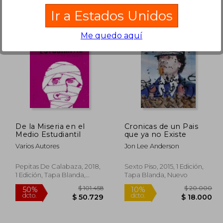
Ir a Estados Unidos
Me quedo aquí
36.000
$ 58.499
40%
dcto.
2.400
$ 56.545
De la Miseria en el
Cronicas de un Pais
Medio Estudiantil
que ya no Existe
Varios Autores
Jon Lee Anderson
Pepitas De Calabaza, 2018,
Sexto Piso, 2015, 1 Edición,
1 Edición, Tapa Blanda,
Tapa Blanda, Nuevo
Nuevo