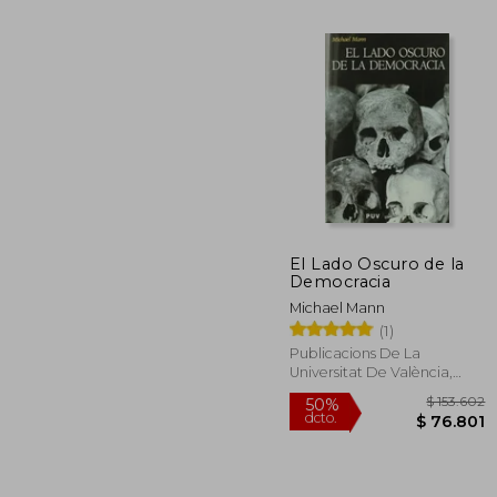
El Lado Oscuro de la
Democracia
$ 1
50%
dcto.
Michael Mann
$ 5
(1)
Publicacions De La
Universitat De València,
2009, 1 Edición, Tapa
Blanda, Nuevo