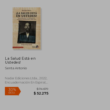
La Salud Está en
Ustedes!
$ 100.421
$ 85.301
50%
dcto.
Senta Antonio
$ 50.211
$ 42.650
Nadar Ediciones Ltda., 2022,
Encuadernación En Espiral,
Nuevo