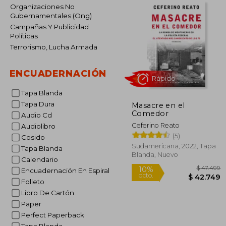
Organizaciones No
Gubernamentales (Ong)
Campañas Y Publicidad
Políticas
Terrorismo, Lucha Armada
ENCUADERNACIÓN
Tapa Blanda
Tapa Dura
Masacre en el
Rápido
Comedor
Audio Cd
Ceferino Reato
Audiolibro
(5)
Cosido
Sudamericana, 2022, Tapa
Tapa Blanda
Blanda, Nuevo
Calendario
Encuadernación En Espiral
Folleto
Libro De Cartón
Paper
$ 
10%
Perfect Paperback
dcto.
$ 4