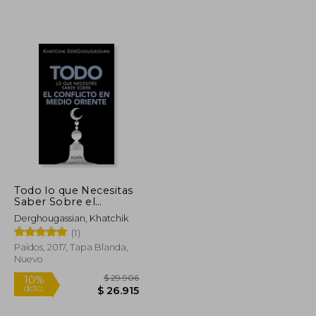
$ 137.679
$ 85.106
30%
dcto.
$ 123.911
$ 59.575
Todo lo que Necesitas
Saber Sobre el
Conflicto en Medio
Derghougassian, Khatchik
Orie
(1)
Paidos, 2017, Tapa Blanda,
Nuevo