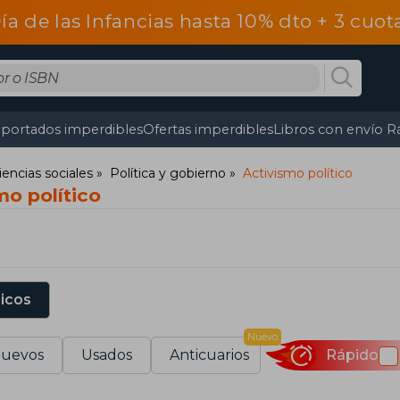
Día de las Infancias hasta 10% dto + 3 cuo
portados imperdibles
Ofertas imperdibles
Libros con envío R
iencias sociales
Política y gobierno
Activismo político
mo político
sicos
Nuevo
uevos
Usados
Anticuarios
Rápido