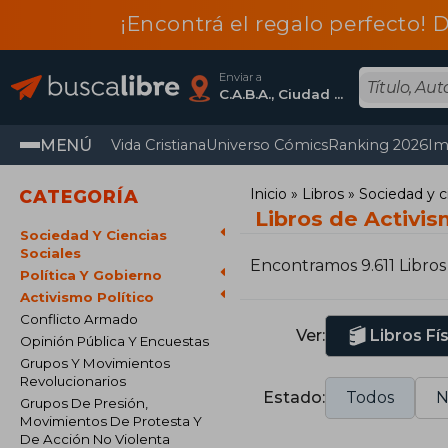
¡Encontrá el regalo perfecto! 
Enviar a
C.A.B.A., Ciudad Autónoma De Buenos Aires
MENÚ
Vida Cristiana
Universo Cómics
Ranking 2026
Im
Inicio
Libros
Sociedad y c
CATEGORÍA
Libros de Activis
Sociedad Y Ciencias
Sociales
Encontramos 9.611 Libros
Política Y Gobierno
Activismo Político
Conflicto Armado
Ver:
Libros Fí
Opinión Pública Y Encuestas
Grupos Y Movimientos
Revolucionarios
Estado:
Todos
N
Grupos De Presión,
Movimientos De Protesta Y
De Acción No Violenta