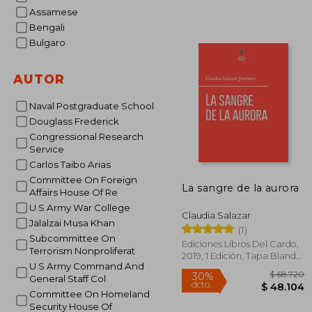
Assamese
Bengali
Bulgaro
$ 
30%
AUTOR
dcto.
$ 4
Naval Postgraduate School
Douglass Frederick
Congressional Research
Service
Carlos Taibo Arias
Committee On Foreign
La sangre de la aurora
Affairs House Of Re
U S Army War College
Claudia Salazar
Jalalzai Musa Khan
(1)
Subcommittee On
Ediciones Libros Del Cardo,
Terrorism Nonproliferat
2019, 1 Edición, Tapa Blanda,
U S Army Command And
Nuevo
General Staff Col
Committee On Homeland
Security House Of