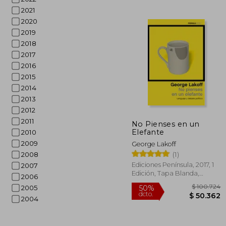
2021
2020
2019
2018
2017
2016
2015
2014
2013
2012
$ 
40%
dcto.
$ 5
2011
No Pienses en un
Elefante
2010
2009
George Lakoff
(1)
2008
Ediciones Península, 2017, 1
2007
Edición, Tapa Blanda,
2006
Nuevo
2005
2004