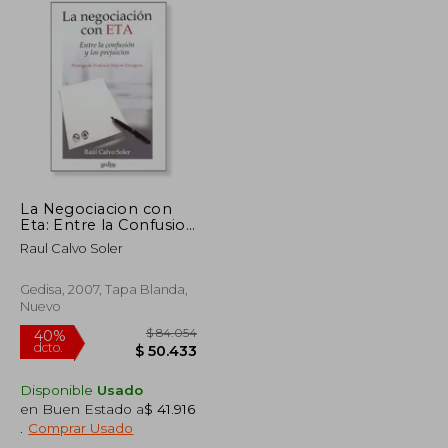
La Negociacion con
Eta: Entre la Confusion
y los Prejuicios
Raul Calvo Soler
Gedisa, 2007, Tapa Blanda,
Nuevo
Disponible
Usado
en Buen Estado a
$ 41.916
$ 111.481
$ 84.054
40%
.
Comprar Usado
dcto.
$ 55.740
$ 50.433