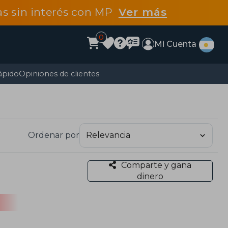
tas sin interés con MP
Ver más
0
Mi Cuenta
ápido
Opiniones de clientes
Ordenar por
Comparte y gana
dinero