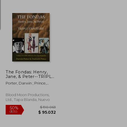
$ 106.478
$ 128.934
50%
dcto.
$ 63.887
$ 64.467
The Fondas: Henry,
Jane, & Peter--TRIPLE
EXPOSURE (en Inglés)
Porter, Darwin ; Prince,
Danforth
Blood Moon Productions,
Ltd., Tapa Blanda, Nuevo