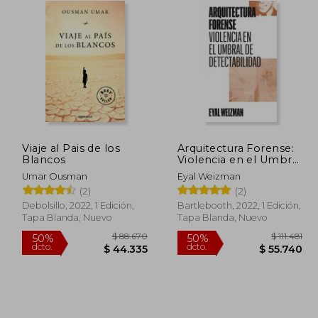
Viaje al Pais de los
Arquitectura Forense:
Blancos
Violencia en el Umbral
de Detectabilidad: 2
Umar Ousman
Eyal Weizman
(Coleccion)
(2)
(2)
Debolsillo, 2022, 1 Edición,
Bartlebooth, 2022, 1 Edición,
Tapa Blanda, Nuevo
Tapa Blanda, Nuevo
47.499
$ 88.670
50%
50%
dcto.
dcto.
2.749
$ 44.335