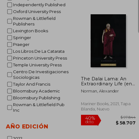
Independently Published
Oxford University Press
Rowman & Littlefield
Publishers
Lexington Books
Springer
Praeger
Los Libros De La Catarata
$ 
10%
Princeton University Press
dcto.
$ 3
Temple University Press
Centro De Investigaciones
Sociologicas
The Dalai Lama: An
Extraordinary Life (en
Taylor And Francis
Inglés)
Bloomsbury Academic
Norman, Alexander
Bloomsbury Publishing
Mariner Books, 2021, Tapa
Rowman & Littlefield Pub
Blanda, Nuevo
Inc
AÑO EDICIÓN
2022