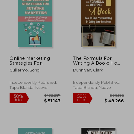
Online Marketing
The Formula For
Strategies For
Writing A Book: How
Network Marketing:
To Stop
Guillermo, Song
Dunnivan, Clark
Get Started To
Procrastinating In
Entering Network
Getting Your Book
Marketing: How To
Done: Business
Independently Published,
Independently Published,
Find And Select The
Writing A Book (en
Tapa Blanda, Nuevo
Tapa Blanda, Nuevo
Right Sponsor (en
Inglés)
Inglés)
$ 889.779
$ 107.0
50%
50%
dcto.
dcto.
$ 444.890
$ 53.5