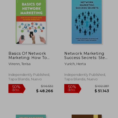
Basics Of Network
Network Marketing
Marketing: How To
Success Secrets: Step
Get Started With
In Growing An
Wrenn, Terisa
Yurich, Herta
Network Marketing:
Effective And
Achieve Success In
Profitable Business:
Network Marketing
Success Strategies
Independently Published,
Independently Published,
Business (en Inglés)
For Network
Tapa Blanda, Nuevo
Tapa Blanda, Nuevo
Marketing (en Inglés)
$ 187.509
$ 316.9
50%
50%
dcto.
dcto.
$ 93.754
$ 158.4