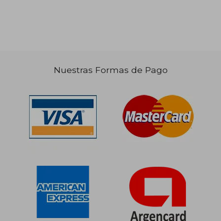
Nuestras Formas de Pago
$ 101.069
$ 99.4
50%
50%
dcto.
dcto.
$ 50.535
$ 49.7