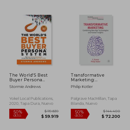
dcto.
dcto.
$ 44.966
$ 56.6
The World'S Best
Transformative
Buyer Persona
Marketing:
System: The Buyer
Combining New Age
Stormie Andrews
Philip Kotler
Persona Reimagined:
Technologies and
It'S not who They are
Human Insights (en
but how They Think!
Inglés)
Yokel Local Publications,
Palgrave MacMillan, Tapa
(en Inglés)
2020, Tapa Dura, Nuevo
Blanda, Nuevo