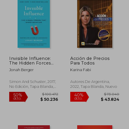
Invisible Influence:
Acción de Precios
The Hidden Forces
Para Todos
That Shape Behavior
Jonah Berger
Karina Fabi
(en Inglés)
$ 119.553
$ 103.6
50%
50%
Simon And Schuster, 2017,
Autores De Argentina,
dcto.
dcto.
$ 59.777
$ 51.8
No Edición, Tapa Blanda,
2022, Tapa Blanda, Nuevo
Nuevo