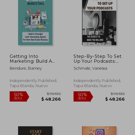
Getting Into
Step-By-Step To Set
Marketing: Build A
Up Your Podcasts:
Powerful Lead-
The Secrets To Make
Bendure, Barney
Schmale, Vanessa
Generating System
You Millions: Area Of
For Your Real Estate
Media Production (en
Business: Real Estate
Inglés)
Independently Published,
Independently Published,
Agents (en Inglés)
Tapa Blanda, Nuevo
Tapa Blanda, Nuevo