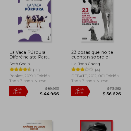
La Vaca Púrpura:
23 cosas que no te
Diferénciate Para
cuentan sobre el
Transformar Tu
capitalismo
Seth Godin
Ha-Joon Chang
Negocio
(10)
(4)
Booket, 2019, 1 Edición,
DEBATE, 2012, 001 Edición,
Tapa Blanda, Nuevo
Tapa Blanda, Nuevo
$ 152.063
$ 120.3
50%
50%
dcto.
dcto.
$ 76.031
$ 60.1