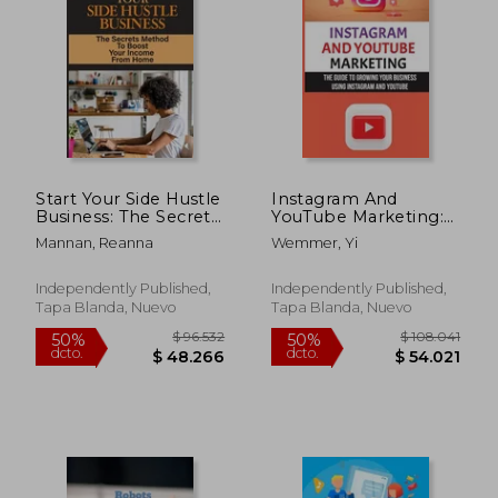
$ 96.532
$ 102.2
50%
50%
dcto.
dcto.
$ 48.266
$ 51.1
Start Your Side Hustle
Instagram And
Business: The Secrets
YouTube Marketing:
Method To Boost
The Guide To
Mannan, Reanna
Wemmer, Yi
Your Income From
Growing Your
Home: Earn Extra
Business Using
Income Part Time
Instagram And
Independently Published,
Independently Published,
From Home (en
YouTube: Instagram
Tapa Blanda, Nuevo
Tapa Blanda, Nuevo
Inglés)
Marketing Strategy
(en Inglés)