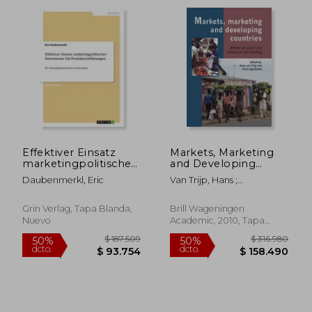
Effektiver Einsatz
Markets, Marketing
marketingpolitischer
and Developing
Instrumente für
Countries: Where We
Daubenmerkl, Eric
Van Trijp, Hans ;
Produkteinführungen:
Stand and Where We
Ingenbleek, Paul
Die
Are Heading (en
Konsumgüterindustrie
Inglés)
$ 300.829
$ 202.7
Grin Verlag, Tapa Blanda,
Brill Wageningen
50%
50%
in Deutschland (en
dcto.
dcto.
Nuevo
Academic, 2010, Tapa
$ 150.414
$ 101.3
Alemán)
Blanda, Nuevo