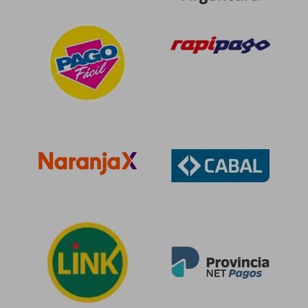
$ 99.409
$ 89.6
50%
50%
dcto.
dcto.
$ 49.705
$ 44.8