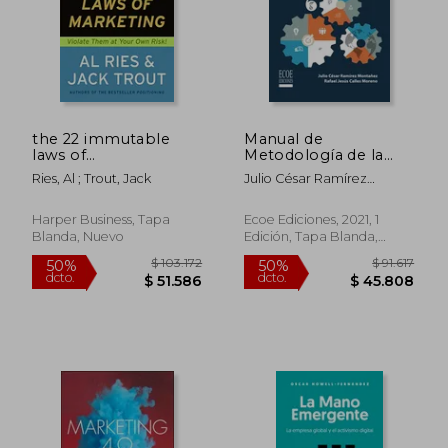
$ 103.762
$ 108.3
50%
50%
dcto.
dcto.
$ 51.881
$ 54.1
the 22 immutable
Manual de
laws of
Metodología de la
marketing,violate
Investigación en
Ries, Al ; Trout, Jack
Julio César Ramírez
them at your own
Negocios
Montañez
risk (en Inglés)
Internacionales
Harper Business, Tapa
Ecoe Ediciones, 2021, 1
Blanda, Nuevo
Edición, Tapa Blanda,
Nuevo