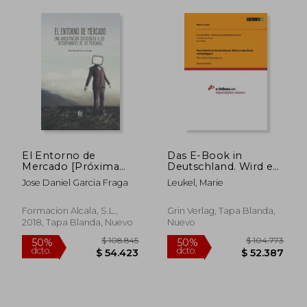
El Entorno de
Das E-Book in
Mercado [Próxima
Deutschland. Wird es
$ 885.369
$ 197.
Aparición]
das Buch
50%
50%
Jose Daniel Garcia Fraga
Leukel, Marie
verdrängen?: Eine
dcto.
dcto.
$ 442.684
$ 98.6
Zukunftsprognose
(en Alemán)
Formacion Alcala, S.L.,
Grin Verlag, Tapa Blanda,
2018, Tapa Blanda, Nuevo
Nuevo