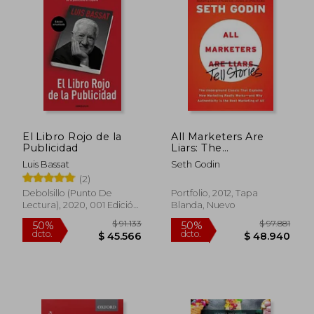
El Libro Rojo de la
All Marketers Are
Publicidad
Liars: The
Underground Classic
Luis Bassat
Seth Godin
That Explains How
(2)
Marketing Really
Works--And Why
Debolsillo (Punto De
Portfolio, 2012, Tapa
Authenticity Is the
Lectura), 2020, 001 Edición,
Blanda, Nuevo
Best Marketing of All
Tapa Blanda, Nuevo
$ 100.472
$ 73.0
50%
40%
(en Inglés)
dcto.
dcto.
$ 50.236
$ 43.8