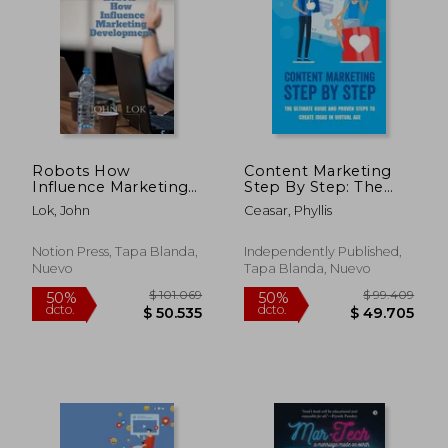
$ 102.287
$ 96.5
50%
50%
dcto.
dcto.
$ 51.143
$ 48.2
Robots How
Content Marketing
Influence Marketing
Step By Step: The
Development (en
Ultimate Guide And
Lok, John
Ceasar, Phyllis
Inglés)
Proven Steps To
Create Ideas In Virtual
Age: The Complete
Notion Press, Tapa Blanda,
Independently Published,
Guide To Digital
Nuevo
Tapa Blanda, Nuevo
Marketing (en Inglés)