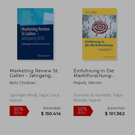
$ 81.561
$ 142.5
40%
50%
dcto.
dcto.
Marketing Review St.
Einfuhrung in Die
$ 48.937
$ 71.2
Gallen - Jahrgang
Marktforschung:
2012:
Zweite, Komplett
Belz Christian
Pepels, Werner
Marketingfachzeitschrift
Uberarbeitete Und
Für Theorie Und
Aktualisierte Auflage
Praxis
(en Alemán)
Springer (Pod), Tapa Dura,
Duncker & Humblot, Tapa
Nuevo
Blanda, Nuevo