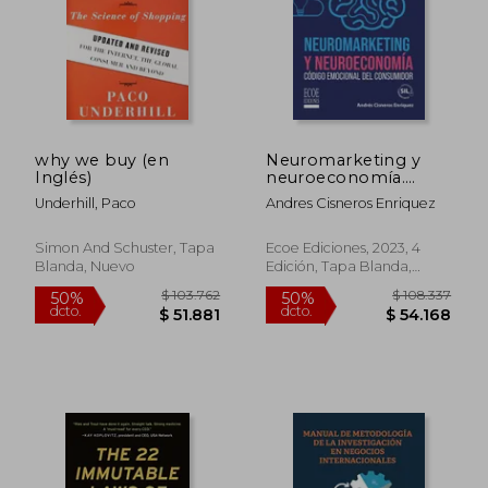
why we buy (en
Neuromarketing y
Inglés)
neuroeconomía.
Código emocional del
Underhill, Paco
Andres Cisneros Enriquez
consumidor - 4ta
edición
Simon And Schuster, Tapa
Ecoe Ediciones, 2023, 4
Blanda, Nuevo
Edición, Tapa Blanda,
Nuevo