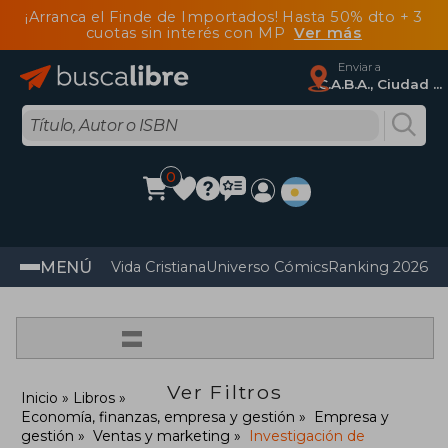
¡Arranca el Finde de Importados! Hasta 50% dto + 3
cuotas sin interés con MP
Ver más
Enviar a
C.A.B.A., Ciudad Autónoma De Buenos Aires
0
MENÚ
Vida Cristiana
Universo Cómics
Ranking 2026
Im
=
Ver Filtros
Inicio
Libros
Economía, finanzas, empresa y gestión
Empresa y
gestión
Ventas y marketing
Investigación de