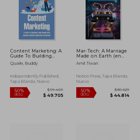
$ 96.532
$ 96.5
50%
50%
dcto.
dcto.
$ 48.266
$ 48.2
Content Marketing: A
Mar-Tech: A Marriage
Guide To Building
Made on Earth (en
Your Brand With
Inglés)
Quaile, Buddy
Amit Tiwari
Amazing Content
Marketing Strategies:
Video Marketing
Independently Published,
Notion Press, Tapa Blanda,
Strategy (en Inglés)
Tapa Blanda, Nuevo
Nuevo