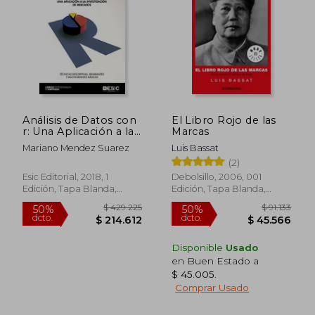
Análisis de Datos con
El Libro Rojo de las
r: Una Aplicación a la
Marcas
Investigación de
Mariano Mendez Suarez
Luis Bassat
Mercados
(2)
Esic Editorial, 2018, 1
Debolsillo, 2006, 001
Edición, Tapa Blanda,
Edición, Tapa Blanda,
Usado
Nuevo
Disponible
Usado
en Buen Estado a
$ 45.005
.
Comprar Usado
$ 89.933
$ 113.
50%
50%