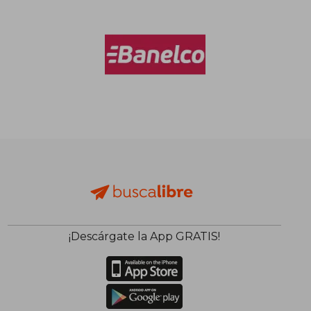
$ 74.990
$ 77.7
50%
50%
dcto.
dcto.
$ 37.495
$ 38.8
¡Descárgate la App GRATIS!