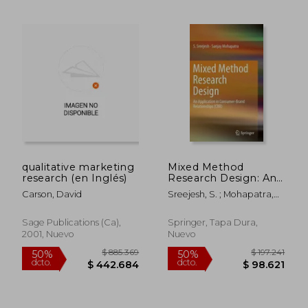
$ 119.839
$ 144.4
50%
50%
dcto.
dcto.
$ 59.919
$ 72.2
qualitative marketing
Mixed Method
research (en Inglés)
Research Design: An
Application in
Carson, David
Sreejesh, S. ; Mohapatra,
Consumer-Brand
Sanjay
Relationships (Cbr)
(en Inglés)
Sage Publications (ca),
Springer, Tapa Dura,
2001, Nuevo
Nuevo