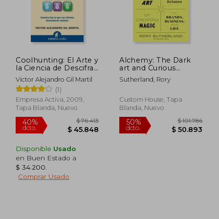
$ 103.776
$ 30.2
50%
10%
dcto.
dcto.
$ 51.888
$ 27.1
Coolhunting: El Arte y
Alchemy: The Dark
la Ciencia de Descifrar
art and Curious
Tendencias: Conozc a
Science of Creating
Victor Alejandro Gil Martil
Sutherland, Rory
hoy lo que sus
Magic in Brands,
(1)
Clientes Demandaran
Business, and Life (en
Mañana
Inglés)
Empresa Activa, 2009,
Custom House, Tapa
Tapa Blanda, Nuevo
Blanda, Nuevo
Disponible
Usado
en Buen Estado a
$ 34.200
.
Comprar Usado