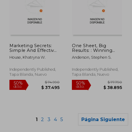
$ 96.532
$ 108.0
50%
50%
dcto.
dcto.
Marketing Secrets:
One Sheet, Big
$ 48.266
$ 54.0
Simple And Effective
Results: : Winning
Approach (en Inglés)
Strategies Unveiled,
House, Khatryna W.
Anderson, Stephen S.
Your Recipe for
Success. (en Inglés)
Independently Published,
Independently Published,
Tapa Blanda, Nuevo
Tapa Blanda, Nuevo
1
2
3
4
5
Página Siguiente