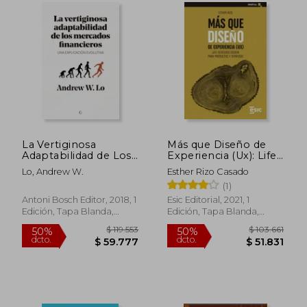
$ 76.413
$ 101.7
40%
50%
dcto.
dcto.
$ 45.848
$ 50.8
La Vertiginosa
Más que Diseño de
Adaptabilidad de Los
Experiencia (Ux): Life-
Mercados
Centered Design Para
Lo, Andrew W.
Esther Rizo Casado
Financieros: Un
Productos y Servicios
(1)
Explicación Evolutiva
(Digital)
Antoni Bosch Editor, 2018, 1
Esic Editorial, 2021, 1
Edición, Tapa Blanda,
Edición, Tapa Blanda,
Nuevo
Nuevo