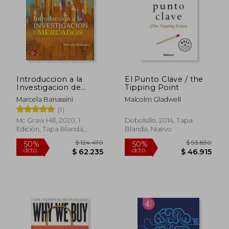
Introduccion a la
El Punto Clave / the
Investigacion de
Tipping Point
Mercados
Marcela Banassini
Malcolm Gladwell
(1)
Mc Graw Hill, 2020, 1
Debolsillo, 2014, Tapa
Edición, Tapa Blanda,
Blanda, Nuevo
Nuevo
$ 124.470
$ 93.8
50%
50%
dcto.
dcto.
$ 62.235
$ 46.9