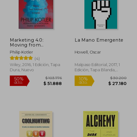
$ 103.172
$ 91.
50%
50%
dcto.
dcto.
$ 51.586
$ 45.8
Marketing 4.0:
La Mano Emergente
Moving from
Traditional to Digital
Philip Kotler
Howell, Oscar
(en Inglés)
(4)
Wiley, 2016, 1 Edición, Tapa
Malpaso Editorial, 2017, 1
Dura, Nuevo
Edición, Tapa Blanda,
Nuevo