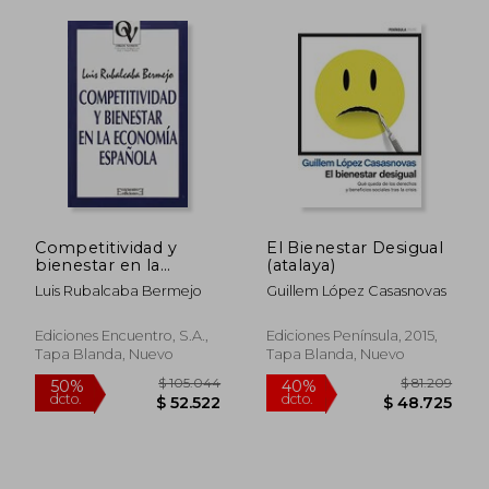
Competitividad y
El Bienestar Desigual
bienestar en la
(atalaya)
economía española
Luis Rubalcaba Bermejo
Guillem López Casasnovas
(Oikos Nomos)
Ediciones Encuentro, S.A.,
Ediciones Península, 2015,
Tapa Blanda, Nuevo
Tapa Blanda, Nuevo
$ 112.820
$ 86.6