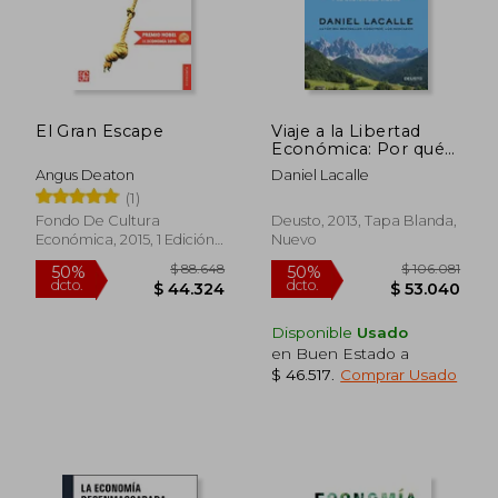
El Gran Escape
Viaje a la Libertad
Económica: Por qué
el Gasto Esclaviza y la
Angus Deaton
Daniel Lacalle
Austeridad Libera
(1)
Fondo De Cultura
Deusto, 2013, Tapa Blanda,
Económica, 2015, 1 Edición,
Nuevo
Tapa Blanda, Nuevo
Disponible
Usado
en Buen Estado a
$ 46.517
.
Comprar Usado
$ 88.648
$ 106.0
50%
50%
dcto.
dcto.
$ 44.324
$ 53.0