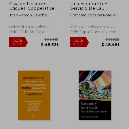
Guia de Finances
Una Economía Al
Ètiques, Cooperatives
Servicio De La
i Locals de la
Persona (ensayo,
Joan Ramon Sanchis
Francesc Torralba Roselló
Comunitat Valenciana
Band 62) (en
Palacio
(en Catalán)
Katalanisch)
Universitat De València,
Milenio Publicaciones S.l.,
2018, 1 Edición, Tapa
2015, Tapa Blanda, Nuevo
Blanda, Nuevo
$ 111.178
$ 65.7
50%
50%
dcto.
dcto.
$ 55.589
$ 32.8