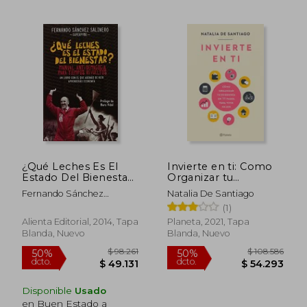
dcto.
dcto.
$ 32.217
$ 32.2
¿Qué Leches Es El
Invierte en ti: Como
Estado Del Bienestar?
Organizar tu
(COLECCION
Economia en 11 Pasos
Fernando Sánchez
Natalia De Santiago
ALIENTA)
Para Vivir Mejor
Salinero
(1)
Alienta Editorial, 2014, Tapa
Planeta, 2021, Tapa
Blanda, Nuevo
Blanda, Nuevo
Disponible
Usado
en Buen Estado a