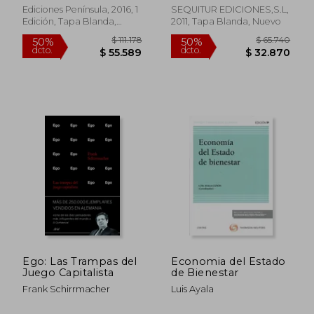
Eguidazu
Ediciones Península, 2016, 1
SEQUITUR EDICIONES,S.L,
Edición, Tapa Blanda,
2011, Tapa Blanda, Nuevo
Nuevo
$ 98.261
$ 108.5
50%
50%
dcto.
dcto.
$ 49.131
$ 54.2
Ego: Las Trampas del
Economia del Estado
Juego Capitalista
de Bienestar
Frank Schirrmacher
Luis Ayala