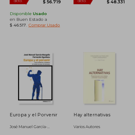
Disponible
Usado
en Buen Estado a
$ 118.954
$ 91.
50%
50%
$ 46.517
.
Comprar Usado
dcto.
dcto.
$ 59.477
$ 45.5
Europa y el Porvenir
Hay alternativas
José Manuel García-
Varios Autores
Margallo; Fernando