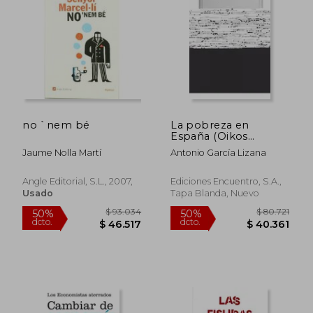
$ 90.052
$ 140.6
40%
50%
dcto.
dcto.
$ 54.031
$ 70.3
no `nem bé
La pobreza en
España (Oikos
Nomos)
Jaume Nolla Martí
Antonio García Lizana
Angle Editorial, S.l., 2007,
Ediciones Encuentro, S.A.,
Usado
Tapa Blanda, Nuevo