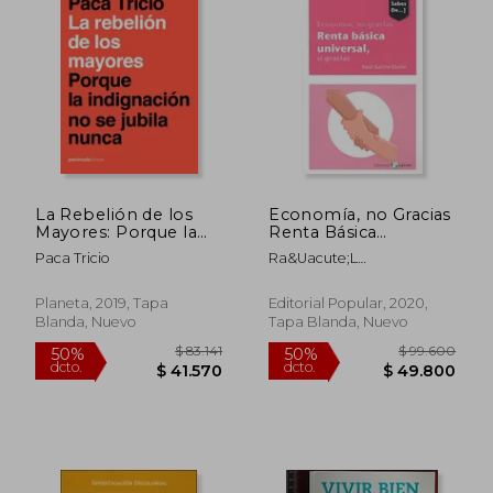
$ 19.747
$ 103.3
10%
50%
dcto.
dcto.
$ 17.772
$ 51.6
La Rebelión de los
Economía, no Gracias
Mayores: Porque la
Renta Básica
Indignación no se
Universal, sí Gracias
Paca Tricio
Ra&Uacute;L
Jubila Nunca (Breve)
Garc&Iacute;A-
Dur&Aacute;N
Planeta, 2019, Tapa
Editorial Popular, 2020,
Blanda, Nuevo
Tapa Blanda, Nuevo