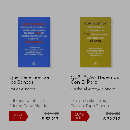
$ 82.281
$ 93.0
40%
50%
dcto.
dcto.
$ 49.369
$ 46.5
Qué Hacemos con
QuÃ¯Â¿Â½ Hacemos
los Bancos
Con El Paro
Varios Autores
Nacho Álvarez,alejandro
Ramírez,albert
Recio,elena Idoate Ibáñez
Ediciones Akal, 2013, 1
Ediciones Akal, 2014, 1
Edición, Tapa Blanda,
Edición, Tapa Blanda,
Nuevo
Nuevo