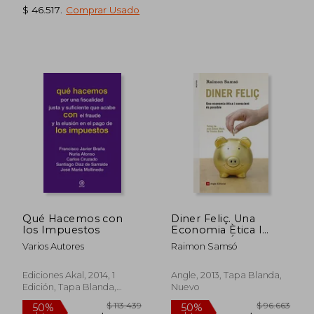
$ 46.517
.
Comprar Usado
$ 100.983
$ 37.4
50%
4%
dcto.
dcto.
$ 50.491
$ 36.1
Qué Hacemos con
Diner Feliç. Una
los Impuestos
Economia Ètica I
Conscient És Possible
Varios Autores
Raimon Samsó
(Inspira) (en Catalán)
Ediciones Akal, 2014, 1
Angle, 2013, Tapa Blanda,
Edición, Tapa Blanda,
Nuevo
Nuevo