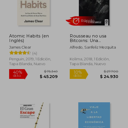
Atomic Habits (en
Rousseau no usa
Inglés)
Bitcoins: Una
Revolución Pacífica
James Clear
Alfredo, Sanfeliz Mezquita
Hacia una Sociedad
Rápido
(4)
con Sentido
Penguin, 2019, 1 Edición,
Kolima, 2018, 1 Edición,
Tapa Blanda, Nuevo
Tapa Blanda, Nuevo
$ 75.349
$ 27.7
40%
10%
dcto.
dcto.
$ 45.209
$ 24.9