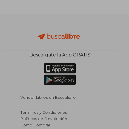
$ 64.435
$ 109.7
50%
50%
dcto.
dcto.
$ 32.217
$ 54.8
¡Descárgate la App GRATIS!
Vender Libros en Buscalibre
Términos y Condiciones
Políticas de Devolución
Cómo Comprar