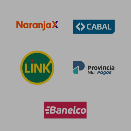
$ 96.663
$ 96.9
50%
50%
dcto.
dcto.
$ 48.331
$ 48.4