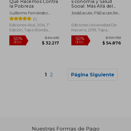
Qué Hacemos Contra
Economía y Salud
la Pobreza
Social: Más Allá del
Capitalismo
Guillermo Fernández
Jos&Eacute; P&Eacute;Rez
(Astrolabio Ciencias
,Lucía Martínez ,Jesús
Ad&Aacute;N
(1)
Sociales)
Pérez ,Begoña Pérez
Ediciones Akal, 2014, 1ª
Ediciones Universidad De
,Esteban Sánchez
Edición, Tapa Blanda,
Navarra, 2019, Tapa
Nuevo
Blanda, Nuevo
1
2
Página Siguiente
$ 129.452
$ 130.1
50%
50%
dcto.
dcto.
$ 64.726
$ 65.0
Nuestras Formas de Pago