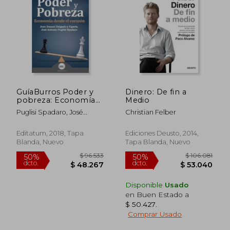
GuíaBurros Poder y
Dinero: De fin a
pobreza: Economía
Medio
$ 83.141
$ 99.6
50%
50%
desde el corazón
Puglisi Spadaro, José
Christian Felber
dcto.
dcto.
$ 41.570
$ 49.8
Antonio ; Delgado Y.
Ugarte, Josu Imanol
Editatum, 2018, Tapa
Ediciones Deusto, 2014,
Blanda, Nuevo
Tapa Blanda, Nuevo
Disponible
Usado
en Buen Estado a
$ 50.427
.
Comprar Usado