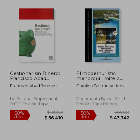
Gestionar sin Dinero:
El model turístic
Francisco Abad
menorquí : mite o
Coordina el Equipo
realitat (1960-2015)
Francisco Abad Jiménez
Carolina Beltrán Andreu
de Trece Autores que
Presentan Ideas y
Propuestas que nos
Lid Editorial Empresarial,
Documenta Balear S.L., 1
Inspiran en una era
2012, 1 Edición, Tapa
Edición, Tapa Blanda,
Caracterizada.
Blanda, Nuevo
Nuevo
$ 106.081
$ 112.
50%
50%
dcto.
dcto.
$ 53.040
$ 56.0