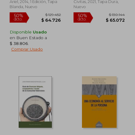
Ariel, 2014, 1 Edición, Tapa
Civitas, 2021, Tapa Dura,
Blanda, Nuevo
Nuevo
Disponible
Usado
en Buen Estado a
$ 38.806
.
Comprar Usado
$ 113.439
$ 96.6
50%
50%
dcto.
dcto.
$ 56.719
$ 48.3