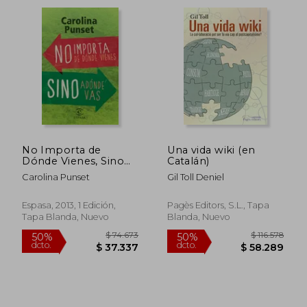
50%
50%
dcto.
dcto.
$ 56.410
$ 43.3
No Importa de
Una vida wiki (en
Dónde Vienes, Sino
Catalán)
Adónde vas (Fuera de
Carolina Punset
Gil Toll Deniel
Colección y one Shot)
Espasa, 2013, 1 Edición,
Pagès Editors, S.L., Tapa
Tapa Blanda, Nuevo
Blanda, Nuevo