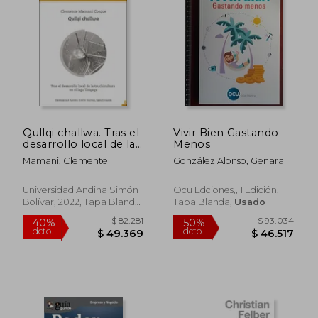
$ 85.171
$ 57.7
50%
40%
dcto.
dcto.
$ 42.586
$ 34.6
Qullqi challwa. Tras el
Vivir Bien Gastando
desarrollo local de la
Menos
truchicultura en el
Mamani, Clemente
González Alonso, Genara
lago Titiqaqa
Universidad Andina Simón
Ocu Edciones,, 1 Edición,
Bolívar, 2022, Tapa Blanda,
Tapa Blanda,
Usado
Nuevo