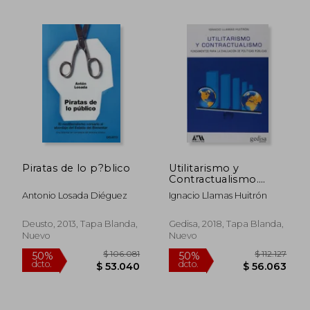
Piratas de lo p?blico
Utilitarismo y
Contractualismo.
Fundamentos Para la
Antonio Losada Diéguez
Ignacio Llamas Huitrón
Evaluación de
Políticas Públ (Bip
Deusto, 2013, Tapa Blanda,
Gedisa, 2018, Tapa Blanda,
Nuevo
Nuevo
$ 196.198
$ 103.9
50%
50%
dcto.
dcto.
$ 98.099
$ 51.9