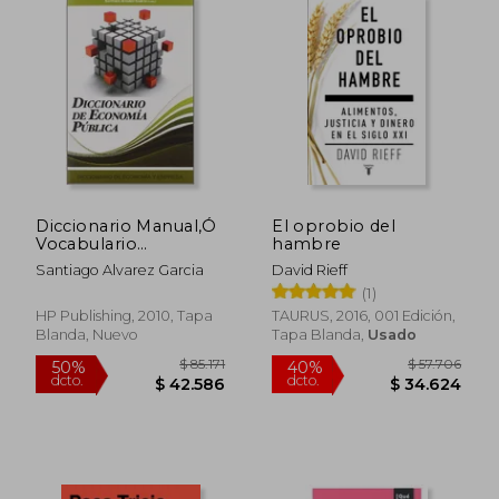
$ 74.673
$ 116.
50%
50%
dcto.
dcto.
$ 37.337
$ 58.2
Diccionario Manual,Ó
El oprobio del
Vocabulario
hambre
Completo de las
Santiago Alvarez Garcia
David Rieff
Lenguas Catalana-
(1)
Castellana: Va
Añadido un
HP Publishing, 2010, Tapa
TAURUS, 2016, 001 Edición,
Vocabulario de Todos
Blanda, Nuevo
Tapa Blanda,
Usado
los Santos mas
Comunes Cuyo
Nombre Varia en
Castellano (2010
Reprint)