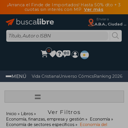
¡Arranca el Finde de Importados! Hasta 50% dto + 3
cuotas sin interés con MP
Ver más
Enviar a
C.A.B.A., Ciudad Autónoma De Buenos Aires
0
MENÚ
Vida Cristiana
Universo Cómics
Ranking 2026
Im
=
Ver Filtros
Inicio
Libros
Economía, finanzas, empresa y gestión
Economía
Economía de sectores específicos
Economía del