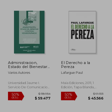
Administracion,
El Derecho a la
Estado del Bienestar
Pereza
y Politicas
Varios Autores
Lafargue Paul
Socioeconomicas
Universidad Jaume I.
Maia Ediciones, 2011, 1
Servicio De Comunicacion
Edición, Tapa Blanda,
Y Publicacione, Tapa
Nuevo
Blanda, Nuevo
$ 64.435
$ 64.4
50%
50%