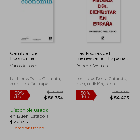
$ 93.034
$ 80.7
50%
50%
dcto.
dcto.
$ 46.517
$ 40.3
Cambiar de
Las Fisuras del
Economia
Bienestar en España
(Mayor)
Varios Autores
Roberto Velasco
Barroetabe&Ntilde;A
Los Libros De La Catarata,
Los Libros De La Catarata,
2012, 1 Edición, Tapa
2019, 1 Edición, Tapa
Blanda, Nuevo
Blanda, Nuevo
Disponible
Usado
en Buen Estado a
$ 48.655
.
Comprar Usado