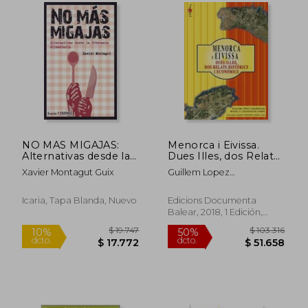
$ 105.044
$ 81.2
50%
40%
dcto.
dcto.
$ 52.522
$ 48.7
NO MAS MIGAJAS:
Menorca i Eivissa.
Alternativas desde la
Dues Illes, dos Relats
Soberanía
Historics i Economics
Xavier Montagut Guix
Guillem Lopez
Alimentaria (ASACO)
(en Catalán)
Casasnovas,Miquel Angel
Casasnovas Camps
Icaria, Tapa Blanda, Nuevo
Edicions Documenta
Balear, 2018, 1 Edición,
Tapa Blanda, Nuevo