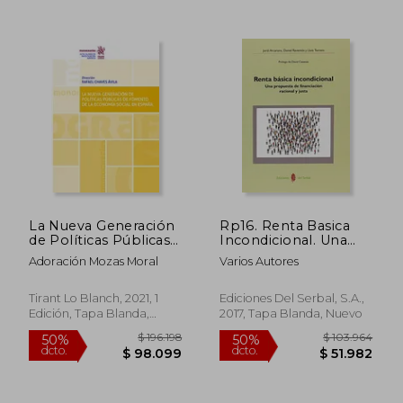
La Nueva Generación
Rp16. Renta Basica
de Políticas Públicas
Incondicional. Una
de Fomento de la
Propuesta de
Adoración Mozas Moral
Varios Autores
Economía Social en
Financia
España (Monografías)
$ 85.301
$ 105.6
50%
50%
Tirant Lo Blanch, 2021, 1
Ediciones Del Serbal, S.A.,
dcto.
dcto.
$ 42.650
$ 52.8
Edición, Tapa Blanda,
2017, Tapa Blanda, Nuevo
Nuevo