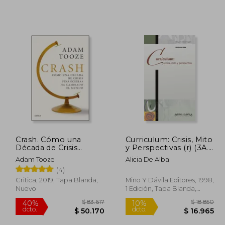
Crash. Cómo una
Curriculum: Crisis, Mito
Década de Crisis
y Perspectivas (r) (3A.
Financieras ha
Edic. 2012)
Adam Tooze
Alicia De Alba
Cambiado el Mundo
(4)
Critica, 2019, Tapa Blanda,
Miño Y Dávila Editores, 1998,
Nuevo
1 Edición, Tapa Blanda,
Nuevo