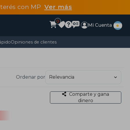
interés con MP
Ver más
0
Mi Cuenta
ápido
Opiniones de clientes
Ordenar por
Comparte y gana
dinero