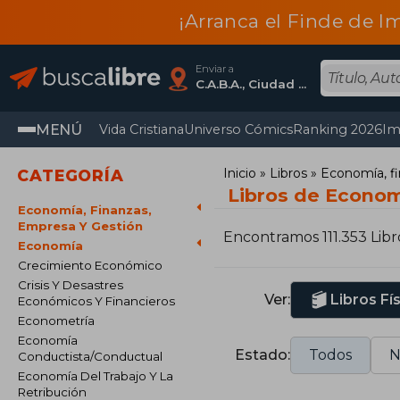
¡Arranca el Finde de I
Enviar a
C.A.B.A., Ciudad Autónoma De Buenos Aires
MENÚ
Vida Cristiana
Universo Cómics
Ranking 2026
Im
Inicio
Libros
Economía, fi
CATEGORÍA
Libros de Econo
Economía, Finanzas,
Empresa Y Gestión
Encontramos 111.353 Libr
Economía
Crecimiento Económico
Crisis Y Desastres
Ver:
Libros Fí
Económicos Y Financieros
Econometría
Economía
Estado:
Todos
N
Conductista/Conductual
Economía Del Trabajo Y La
Retribución