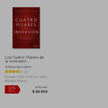
Los Cuatro Pilares de
la Inversión:
$ 152.176
$ 144.832
50%
Fundamentos Para
dcto.
William Bernstein
$ 76.088
$ 72.416
Construir una Cartera
(1)
Ganadora (Sin
Colección)
Deusto, 2016, 1 Edición, Tapa
Blanda, Nuevo