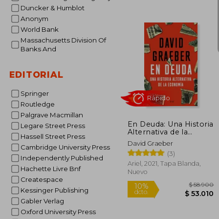
Duncker & Humblot
Anonym
World Bank
Massachusetts Division Of
Banks And
EDITORIAL
$ 
40%
Springer
dcto.
$ 5
Routledge
Palgrave Macmillan
En Deuda: Una Historia
Legare Street Press
Alternativa de la
Hassell Street Press
Economía (Ariel)
David Graeber
Cambridge University Press
(3)
Independently Published
Ariel, 2021, Tapa Blanda,
Hachette Livre Bnf
Nuevo
Createspace
Kessinger Publishing
Gabler Verlag
Oxford University Press