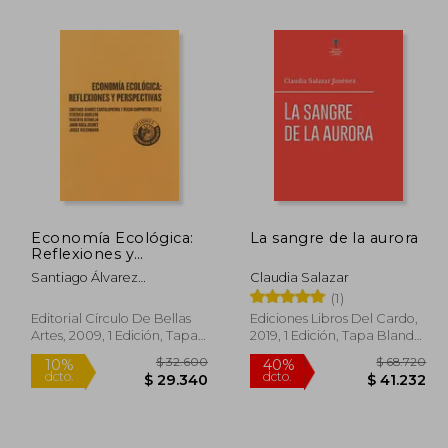
Economía Ecológica:
La sangre de la aurora
Reflexiones y
75.349
$ 125.694
50%
50%
Perspectivas
dcto.
dcto.
Santiago Álvarez
Claudia Salazar
5.209
$ 62.847
Cantalapiedra; Óscar
(1)
Carpintero; Federico
Editorial Círculo De Bellas
Ediciones Libros Del Cardo,
Aguilera Klink
Artes, 2009, 1 Edición, Tapa
2019, 1 Edición, Tapa Blanda,
Blanda, Nuevo
Nuevo