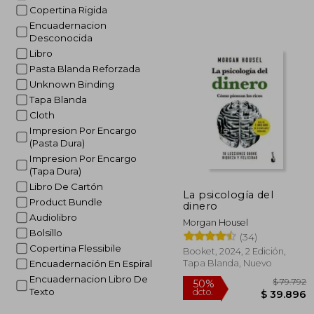
Copertina Rigida
Encuadernacion
Desconocida
Libro
Pasta Blanda Reforzada
Unknown Binding
Tapa Blanda
Cloth
Impresion Por Encargo
(Pasta Dura)
Impresion Por Encargo
(Tapa Dura)
Libro De Cartón
La psicología del
Product Bundle
dinero
Audiolibro
Morgan Housel
Bolsillo
(34)
Copertina Flessibile
Booket, 2024, 2 Edición,
Tapa Blanda, Nuevo
Encuadernación En Espiral
Encuadernacion Libro De
Texto