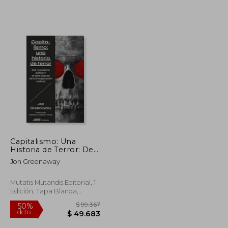
Capitalismo: Una
Historia de Terror: Del
Marxismo Gótico y el
Jon Greenaway
Lado Oscuro de la
Imaginación Radical
Mutatis Mutandis Editorial, 1
Edición, Tapa Blanda,
Nuevo