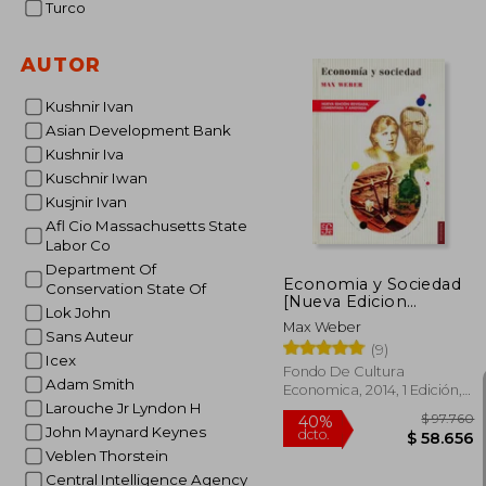
Turco
AUTOR
Kushnir Ivan
Asian Development Bank
$ 
50%
Kushnir Iva
dcto.
$ 5
Kuschnir Iwan
Kusjnir Ivan
Afl Cio Massachusetts State
Labor Co
Department Of
Economia y Sociedad
Conservation State Of
[Nueva Edicion
Lok John
Revisada Comentada y
Max Weber
Anotada]
Sans Auteur
(9)
Icex
Fondo De Cultura
Adam Smith
Economica, 2014, 1 Edición,
Larouche Jr Lyndon H
Tapa Blanda, Nuevo
John Maynard Keynes
Veblen Thorstein
Central Intelligence Agency