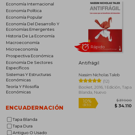
Economía Internacional
Economía Política
Economía Popular
Economía Del Desarrollo Y
Economías Emergentes
Historia De La Economía
Macroeconomía
Microeconomía
Prospectiva Económica
Economía De Sectores
Antifrágil
Rápido
Específicos
Sistemas Y Estructuras
Nassim Nicholas Taleb
Económicas
(12)
Teoría Y Filosofía
Booket, 2016, 1 Edición, Tapa
Económicas
Blanda, Nuevo
ENCUADERNACIÓN
Tapa Blanda
Tapa Dura
$ 
10%
dcto.
$ 3
Antiguo O Usado