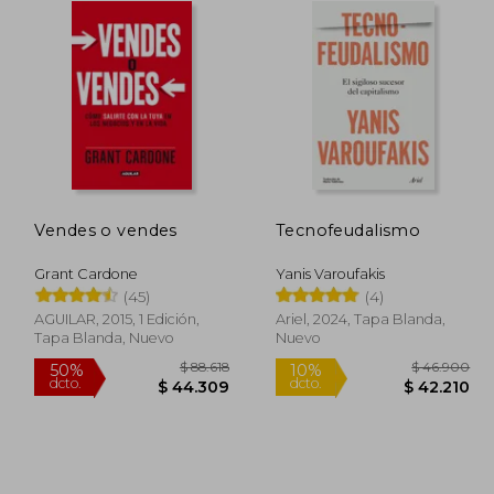
Vendes o vendes
Tecnofeudalismo
Grant Cardone
Yanis Varoufakis
(45)
(4)
AGUILAR, 2015, 1 Edición,
Ariel, 2024, Tapa Blanda,
Tapa Blanda, Nuevo
Nuevo
37.900
$ 88.618
50%
10%
dcto.
dcto.
4.110
$ 44.309