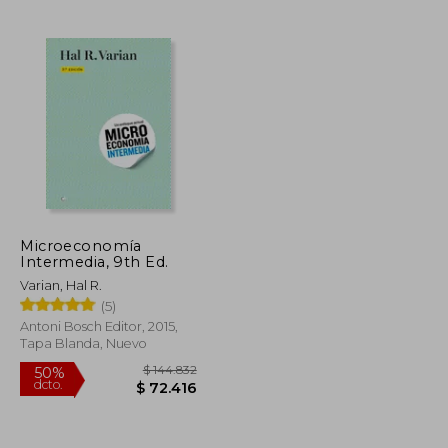
$ 216.632
$ 80.042
40%
dcto.
$ 108.316
$ 48.025
Microeconomía
Intermedia, 9th Ed.
Varian, Hal R.
(5)
Antoni Bosch Editor, 2015,
Tapa Blanda, Nuevo