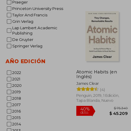
Praeger
Rápido
Princeton University Press
Taylor And Francis
Grin Verlag
Lap Lambert Academic
Publishing
De Gruyter
Springer Verlag
AÑO EDICIÓN
$ 
10%
dcto.
$ 5
Atomic Habits (en
2022
Inglés)
2021
James Clear
2020
(4)
2019
Penguin, 2019, 1 Edición,
2018
Tapa Blanda, Nuevo
2017
2016
2015
2014
2013