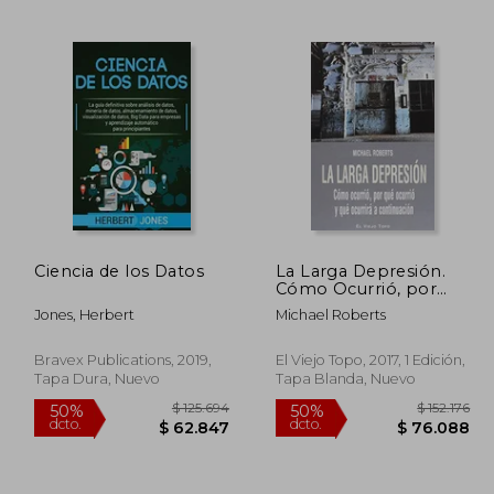
58.900
$ 74.542
40%
50%
dcto.
dcto.
3.010
$ 44.725
Ciencia de los Datos
La Larga Depresión.
Cómo Ocurrió, por
qué Ocurrió y qué
Jones, Herbert
Michael Roberts
Ocurrirá a
Continuación.
Bravex Publications, 2019,
El Viejo Topo, 2017, 1 Edición,
Tapa Dura, Nuevo
Tapa Blanda, Nuevo