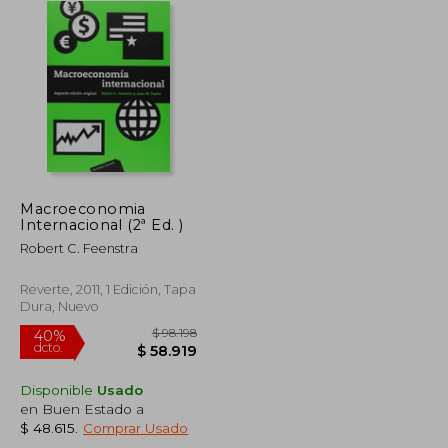
Macroeconomia
Internacional (2ª Ed. )
Robert C. Feenstra
Reverte, 2011, 1 Edición, Tapa
Dura, Nuevo
Disponible
Usado
en Buen Estado a
$ 46.900
$ 98.198
40%
$ 48.615
.
Comprar Usado
dcto.
$ 42.210
$ 58.919