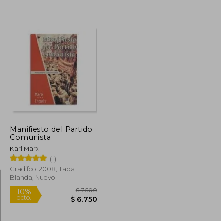
$ 266.026
$ 48.000
10%
dcto.
$ 133.013
$ 43.200
Manifiesto del Partido
Comunista
Karl Marx
(1)
Gradifco, 2008, Tapa
Blanda, Nuevo