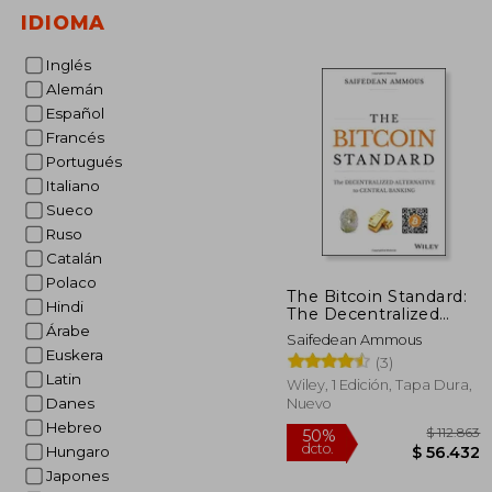
IDIOMA
Inglés
Alemán
$ 
50%
Español
dcto.
$ 3
Francés
Portugués
Italiano
Sueco
Ruso
Catalán
Polaco
The Bitcoin Standard:
Hindi
The Decentralized
Alternative to Central
Árabe
Saifedean Ammous
Banking (en Inglés)
Euskera
(3)
Latin
Wiley, 1 Edición, Tapa Dura,
Danes
Nuevo
Hebreo
Hungaro
Japones