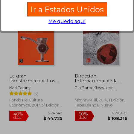
Ir a Estados Unidos
Me quedo aquí
97.760
$ 97.995
50%
50%
dcto.
dcto.
8.656
$ 48.997
La gran
Direccion
transformación: Los
Internacional de la
orígenes políticos y
Empresa.
Karl Polanyi
Pla BarberJose/Leon
económicos de
DarderFidel
(3)
nuestro tiempo
Fondo De Cultura
Mcgraw-Hill, 2016, 1 Edición,
Económica, 2017, 3ª Edición,
Tapa Blanda, Nuevo
Tapa Blanda, Nuevo