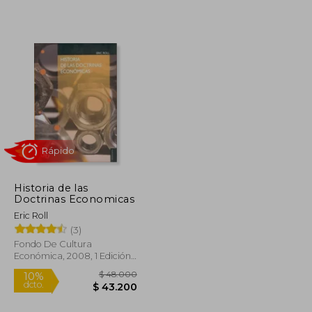
$ 18.850
$ 99.367
50%
dcto.
$ 16.965
$ 49.683
Historia de las
Doctrinas Economicas
Eric Roll
(3)
Fondo De Cultura
Económica, 2008, 1 Edición,
Tapa Blanda, Nuevo
Rápido