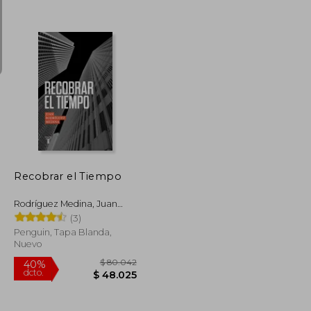
$ 99.815
$ 7.500
10%
dcto.
$ 49.908
$ 6.750
Recobrar el Tiempo
Rodríguez Medina, Juan
Ignacio
(3)
Penguin, Tapa Blanda,
Nuevo