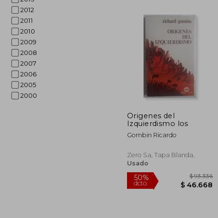
2012
2011
2010
2009
2008
2007
2006
2005
2000
Origenes del
Izquierdismo los
$ 
40%
dcto.
Gombin Ricardo
$ 4
Zero Sa, Tapa Blanda,
Usado