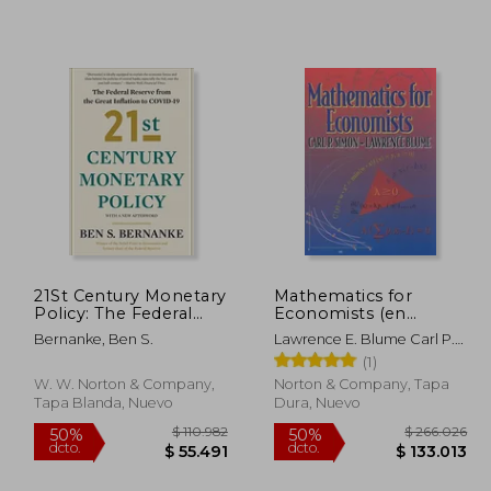
79.792
$ 83.617
40%
10%
dcto.
dcto.
9.896
$ 50.170
21St Century Monetary
Mathematics for
Policy: The Federal
Economists (en
Reserve From the
Inglés)
Bernanke, Ben S.
Lawrence E. Blume Carl P.
Great Inflation to
Simon
(1)
Covid-19 (en Inglés)
W. W. Norton & Company,
Norton & Company, Tapa
Tapa Blanda, Nuevo
Dura, Nuevo