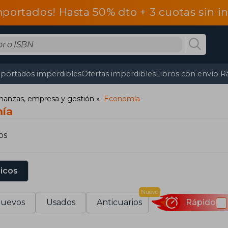
mportados! Hasta 50% dto + 3 cuotas sin 
portados imperdibles
Ofertas imperdibles
Libros con envío R
nanzas, empresa y gestión
Economía
mía
os
sicos
Nuevo
uevos
Usados
Anticuarios
Rápido