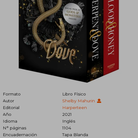
Formato
Libro Físico
Autor
Shelby Mahurin
Editorial
Harperteen
Año
2021
Idioma
Inglés
N° páginas
1104
Encuadernación
Tapa Blanda