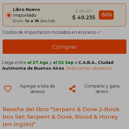
Libro Nuevo
$ 98.471
-50%
Importado
$ 49.235
Envío:
14 a 18
días háb.
Costos de importación incluídos en el precio ✅
Comprar
Llega entre
el 27 Ago
y
el 02 Sep
a
C.A.B.A., Ciudad
Autónoma de Buenos Aires
.
Seleccionar ubicación
Agregar a lista de
Comparte y gana
deseos
dinero
Reseña del libro "Serpent & Dove 2-Book
box Set: Serpent & Dove, Blood & Honey
(en Inglés)"