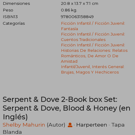
Dimensiones
20.8 x 13.7 x 7.1 cm
Peso
0.86 kg.
ISBN13
9780063158849
Categorías
Ficción Infantil / Ficción Juvenil:
Fantasía
Ficción Infantil / Ficción Juvenil:
Cuentos Tradicionales
Ficción Infantil / Ficción Juvenil:
Historias De Relaciones: Relatos
Románticos, De Amor O De
Amistad
Infantil/juvenil, Interés General:
Brujas, Magos Y Hechiceros
Serpent & Dove 2-Book box Set:
Serpent & Dove, Blood & Honey (en
Inglés)
Shelby Mahurin
(Autor)
·
Harperteen
· Tapa
Blanda