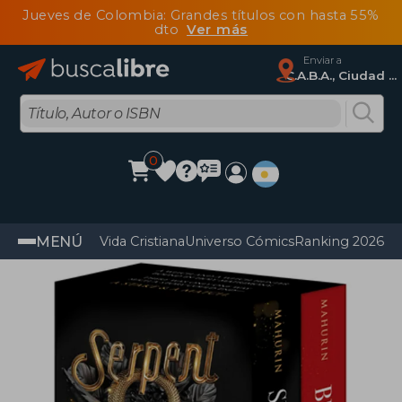
Jueves de Colombia: Grandes títulos con hasta 55%
dto
Ver más
Enviar a
C.A.B.A., Ciudad Autónoma De Buenos Aires
0
MENÚ
Vida Cristiana
Universo Cómics
Ranking 2026
Im