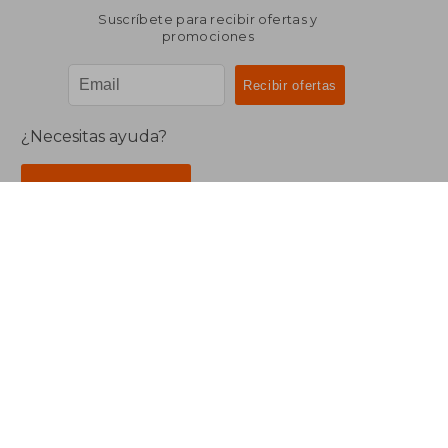
Suscríbete para recibir ofertas y
promociones
¿Necesitas ayuda?
Ir a Centro de Soporte
Buscalibre Argentina
Derechos Reservados.
Buscalibre Argentina
|
Buscalibre Chile
|
Buscalibre
Colombia
|
Buscalibre Ecuador
|
Buscalibre España
|
Buscalibre Uruguay
|
Buscalibre México
|
Buscalibre
Perú
|
Buscalibre Estados Unidos
|
Buscalibre Otros