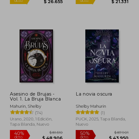
Asesino de Brujas -
La novia oscura
Vol. 1. La Bruja Blanca
$ 29.617
$ 23.7
10%
10%
Mahurin, Shelby
Shelby Mahurin
dcto.
dcto.
$ 26.655
$ 21.3
(74)
(1)
Urano, 2020, 1 Edición,
PUCK, 2025, Tapa Blanda,
Tapa Blanda, Nuevo
Nuevo