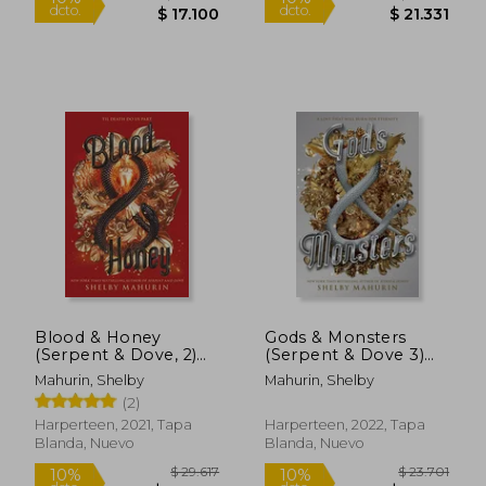
$ 19.000
$ 23.7
10%
10%
dcto.
dcto.
Blood & Honey
Gods & Monsters
$ 17.100
$ 21.3
(Serpent & Dove, 2)
(Serpent & Dove 3)
(en Inglés)
(en Inglés)
Mahurin, Shelby
Mahurin, Shelby
(2)
Harperteen, 2021, Tapa
Harperteen, 2022, Tapa
Blanda, Nuevo
Blanda, Nuevo