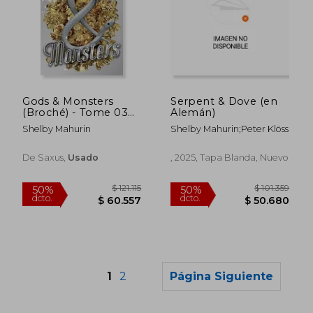
Gods & Monsters
Serpent & Dove (en
(Broché) - Tome 03
Alemán)
$ 90.719
$ 79.
(en Francés)
40%
50%
Shelby Mahurin
Shelby Mahurin;Peter Klöss
dcto.
dcto.
$ 54.432
$ 39.5
De Saxus,
Usado
, 2025, Tapa Blanda, Nuevo
1
2
Página Siguiente