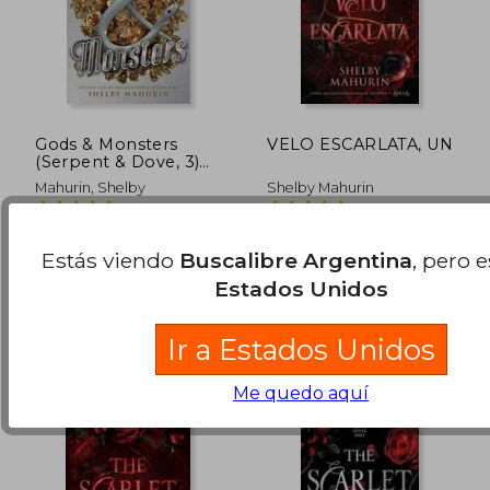
Gods & Monsters
VELO ESCARLATA, UN
(Serpent & Dove, 3)
(en Inglés)
Mahurin, Shelby
Shelby Mahurin
(1)
(1)
Harperteen, 2021, Tapa
PUCK, 2023, 1 Edición, Tapa
Dura, Nuevo
Blanda, Nuevo
Estás viendo
Buscalibre Argentina
, pero 
$ 101.880
$ 83.6
40%
50%
Estados Unidos
dcto.
dcto.
$ 61.128
$ 41.8
Ir a Estados Unidos
Me quedo aquí