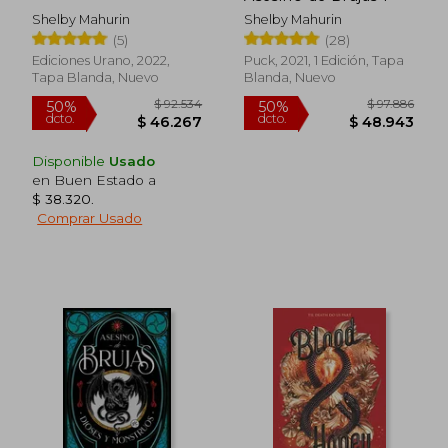
Shelby Mahurin
Shelby Mahurin
(5)
(28)
Ediciones Urano, 2022,
Puck, 2021, 1 Edición, Tapa
Tapa Blanda, Nuevo
Blanda, Nuevo
Disponible
Usado
en Buen Estado a
$ 38.320
.
Comprar Usado
$ 84.812
$ 88.6
50%
50%
dcto.
dcto.
$ 42.406
$ 44.3