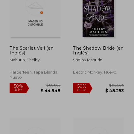
$ 93.025
$ 94.5
40%
40%
dcto.
dcto.
$ 55.815
$ 56.7
The Scarlet Veil (en
The Shadow Bride (en
Inglés)
Inglés)
Mahurin, Shelby
Shelby Mahurin
Harperteen, Tapa Blanda,
Electric Monkey, Nuevo
Nuevo