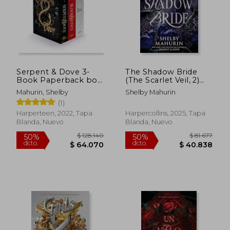
Serpent & Dove 3-
The Shadow Bride
Book Paperback box
(The Scarlet Veil, 2)
Set: Serpent & Dove,
(en Inglés)
Mahurin, Shelby
Shelby Mahurin
Blood & Honey, Gods
(1)
& Monsters (en
$ 81.510
$ 84.7
40%
40%
Inglés)
Harperteen, 2022, Tapa
Harpercollins, 2025, Tapa
dcto.
dcto.
$ 48.906
$ 50.8
Blanda, Nuevo
Blanda, Nuevo