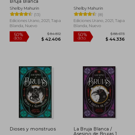
Bruja Blanca
Shelby Mahurin
Shelby Mahurin
(13)
(8)
Ediciones Urano, 2021, Tapa
Ediciones Urano, 2021, Tapa
Blanda, Nuevo
Blanda, Nuevo
$ 64.397
$ 75.
40%
40%
dcto.
dcto.
$ 38.638
$ 45.5
Dioses y monstruos
La Bruja Blanca /
Asesino de Brujas 1