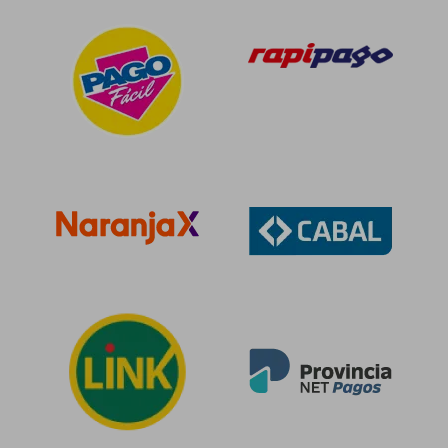
$ 105.727
$ 95.8
50%
50%
dcto.
dcto.
$ 52.864
$ 47.9