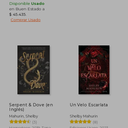
$ 101.000
$ 81.
50%
40%
Disponible
Usado
dcto.
dcto.
$ 50.500
$ 48.9
en Buen Estado a
$ 45.435
.
Comprar Usado
Serpent & Dove (en
Un Velo Escarlata
Inglés)
Mahurin, Shelby
Shelby Mahurin
(3)
(8)
Harperteen, 2019, Tapa
Ediciones Urano, 2023,