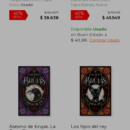
Dura,
Usado
Tapa Blanda, Nuevo
$ 81.510
$ 84.9
40%
40%
dcto.
dcto.
$ 48.906
$ 50.9
Disponible
Usado
en Buen Estado a
$ 40.261
.
Comprar Usado
Asesino de brujas. La
Los hijos del rey