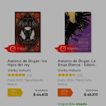
4%
10%
dcto.
dcto.
$ 44.789
$ 42.1
Asesino de Brujas- los
Asesino de Brujas: La
Hijos del rey
Bruja Blanca - Edición
Limitada
Shelby Mahurin
Shelby Mahurin
(14)
(33)
Puck, 2021, Tapa Blanda,
Puck, 2024, Tapa Dura,
Nuevo
Nuevo
Rápido
Rápido
Disponible
Usado