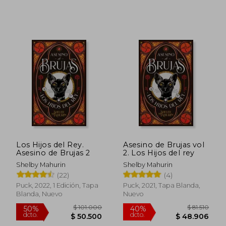
Los Hijos del Rey.
Asesino de Brujas vol
Asesino de Brujas 2
2. Los Hijos del rey
Shelby Mahurin
Shelby Mahurin
(22)
(4)
Puck, 2022, 1 Edición, Tapa
Puck, 2021, Tapa Blanda,
Blanda, Nuevo
Nuevo
$ 104.114
$ 54.5
50%
40%
dcto.
dcto.
$ 52.057
$ 32.7