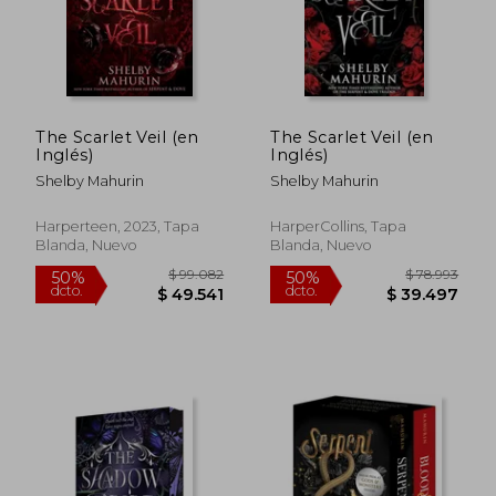
The Scarlet Veil (en
The Scarlet Veil (en
Inglés)
Inglés)
Shelby Mahurin
Shelby Mahurin
Harperteen, 2023, Tapa
HarperCollins, Tapa
Blanda, Nuevo
Blanda, Nuevo
$ 128.140
$ 81.6
50%
50%
dcto.
dcto.
$ 64.070
$ 40.8