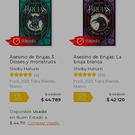
Asesino de brujas 3.
Asesino de brujas: La
Dioses y monstruos
bruja blanca
Shelby Mahurin
Shelby Mahurin
(4)
(29)
Rápido
Rápido
Puck, 2021, Tapa Blanda,
Puck, 2021, Tapa Blanda,
Nuevo
Nuevo
Disponible
Usado
en Buen Estado a
$ 44.711
.
Comprar Usado
$ 46.800
$ 46.8