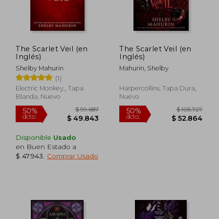
The Scarlet Veil (en
The Scarlet Veil (en
Inglés)
Inglés)
Shelby Mahurin
Mahurin, Shelby
(1)
Electric Monkey,, Tapa
Harpercollins, Tapa Dura,
Blanda, Nuevo
Nuevo
Disponible
Usado
en Buen Estado a
$ 47.943
.
Comprar Usado
$ 92.803
$ 98.4
50%
50%
dcto.
dcto.
$ 46.402
$ 49.2