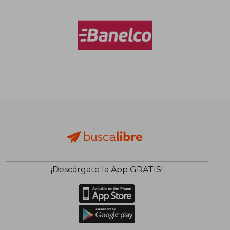
$ 121.115
$ 101.3
50%
50%
dcto.
dcto.
$ 60.557
$ 50.6
¡Descárgate la App GRATIS!