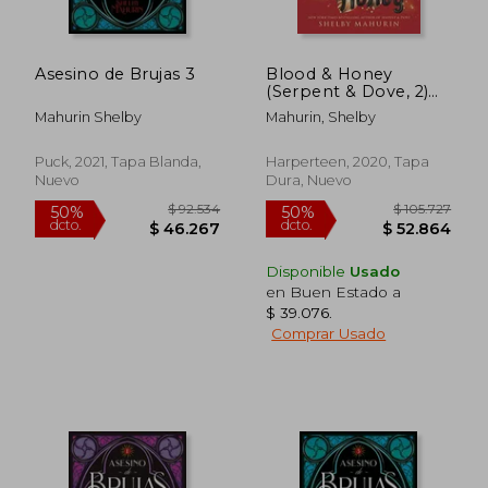
Asesino de Brujas 3
Blood & Honey
(Serpent & Dove, 2)
(en Inglés)
Mahurin Shelby
Mahurin, Shelby
Puck, 2021, Tapa Blanda,
Harperteen, 2020, Tapa
Nuevo
Dura, Nuevo
Disponible
Usado
en Buen Estado a
$ 39.076
.
Comprar Usado
$ 92.534
$ 97.8
50%
50%
dcto.
dcto.
$ 46.267
$ 48.9