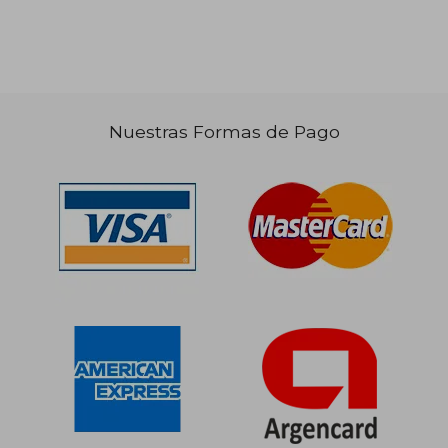
Nuestras Formas de Pago
$ 89.895
$ 96.5
50%
50%
dcto.
dcto.
$ 44.948
$ 48.2