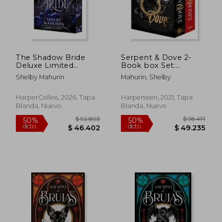
The Shadow Bride
Serpent & Dove 2-
Deluxe Limited
Book box Set:
Edition (en Inglés)
Serpent & Dove,
Shelby Mahurin
Mahurin, Shelby
Blood & Honey (en
Inglés)
HarperCollins, 2026, Tapa
Harperteen, 2021, Tapa
Blanda, Nuevo
Blanda, Nuevo
$ 101.786
$ 65.1
50%
40%
dcto.
dcto.
$ 50.893
$ 39.0