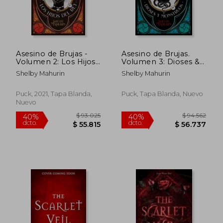
Asesino de Brujas -
Asesino de Brujas.
Volumen 2: Los Hijos
Volumen 3: Dioses &
del rey
Monstruos
Shelby Mahurin
Shelby Mahurin
Puck, 2021, Tapa Blanda,
Puck, Tapa Blanda, Nuevo
Nuevo
$ 99.082
$ 78.9
50%
50%
dcto.
dcto.
$ 49.541
$ 39.4