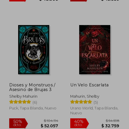
Dioses y Monstruos /
Un Velo Escarlata
Asesino de Brujas 3
Shelby Mahurin
Mahurin, Shelby
(6)
(5)
$ 81.510
$ 87.9
Puck, Tapa Blanda, Nuevo
Urano World, Tapa Blanda,
40%
50%
dcto.
dcto.
$ 48.906
$ 43.9
Nuevo