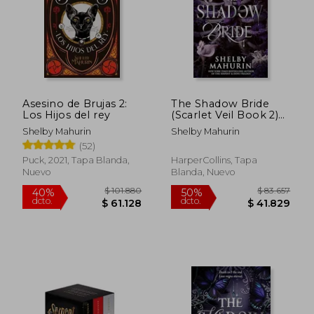
$ 92.534
$ 105.7
50%
50%
dcto.
dcto.
$ 46.267
$ 52.8
Asesino de Brujas 2:
The Shadow Bride
Los Hijos del rey
(Scarlet Veil Book 2)
(en Inglés)
Shelby Mahurin
Shelby Mahurin
(52)
Puck, 2021, Tapa Blanda,
HarperCollins, Tapa
Nuevo
Blanda, Nuevo