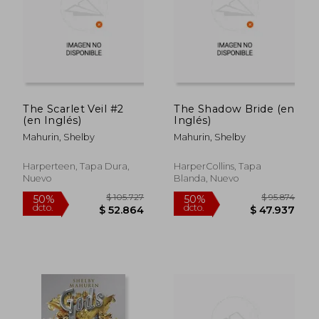
$ 99.687
$ 105.7
50%
50%
dcto.
dcto.
$ 49.843
$ 52.8
The Scarlet Veil #2
The Shadow Bride (en
(en Inglés)
Inglés)
Mahurin, Shelby
Mahurin, Shelby
Harperteen, Tapa Dura,
HarperCollins, Tapa
Nuevo
Blanda, Nuevo