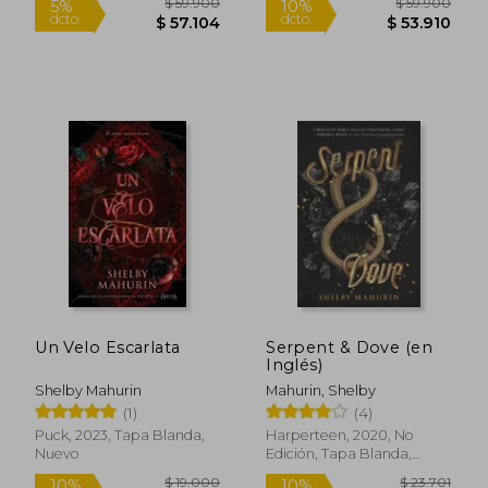
Rápido
Rápido
$ 59.900
$ 59.9
5%
10%
dcto.
dcto.
$ 57.104
$ 53.9
Un Velo Escarlata
Serpent & Dove (en
Inglés)
Shelby Mahurin
Mahurin, Shelby
(1)
(4)
Puck, 2023, Tapa Blanda,
Harperteen, 2020, No
Nuevo
Edición, Tapa Blanda,
Nuevo