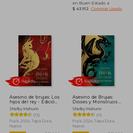
en Buen Estado a
$ 43.912
.
Comprar Usado
$ 46.800
$ 59.9
5%
24%
dcto.
dcto.
$ 44.613
$ 45.3
Asesino de brujas: Los
Asesino de Brujas:
hijos del rey - Edición
Dioses y Monstruos -
limitada
Edición Limitada
Shelby Mahurin
Shelby Mahurin
(13)
(11)
Puck, 2024, Tapa Dura,
Puck, 2024, Tapa Dura,
Nuevo
Nuevo