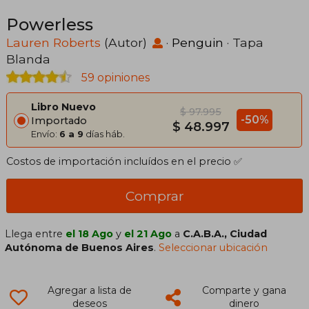
Powerless
Lauren Roberts
(Autor)
·
Penguin
· Tapa
Blanda
59 opiniones
Libro Nuevo
$ 97.995
-50%
Importado
$ 48.997
Envío:
6 a 9
días háb.
Costos de importación incluídos en el precio ✅
Comprar
Llega entre
el 18 Ago
y
el 21 Ago
a
C.A.B.A., Ciudad
Autónoma de Buenos Aires
.
Seleccionar ubicación
Agregar a lista de
Comparte y gana
deseos
dinero