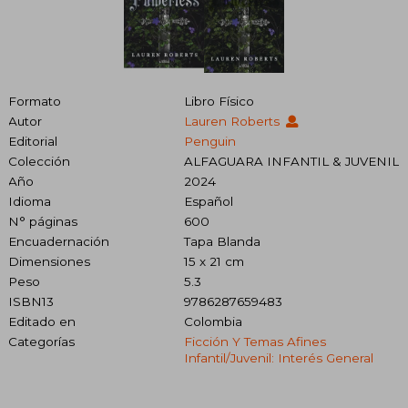
Formato
Libro Físico
Autor
Lauren Roberts
Editorial
Penguin
Colección
ALFAGUARA INFANTIL & JUVENIL
Año
2024
Idioma
Español
N° páginas
600
Encuadernación
Tapa Blanda
Dimensiones
15 x 21 cm
Peso
5.3
ISBN13
9786287659483
Editado en
Colombia
Categorías
Ficción Y Temas Afines
Infantil/juvenil: Interés General