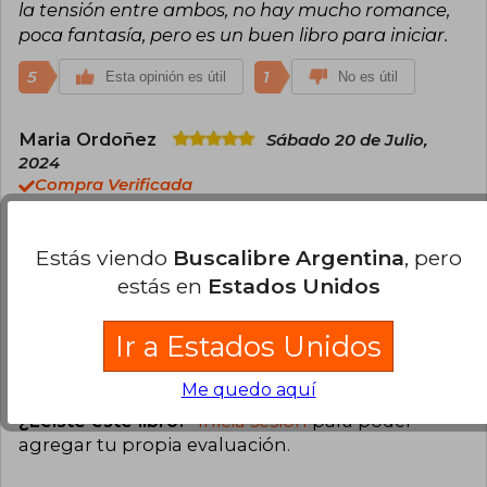
la tensión entre ambos, no hay mucho romance,
poca fantasía, pero es un buen libro para iniciar.
5
1
Esta opinión es útil
No es útil
Maria Ordoñez
Sábado 20 de Julio,
2024
Compra Verificada
Me llegó en muy buenas condiciones y por más
que no me he acabado el libro me está
Estás viendo
Buscalibre Argentina
, pero
encantando
estás en
Estados Unidos
4
1
Esta opinión es útil
No es útil
Ir a Estados Unidos
Cargar más opiniones del libro
Me quedo aquí
¿Leíste este libro?
Inicia sesión
para poder
agregar tu propia evaluación
.