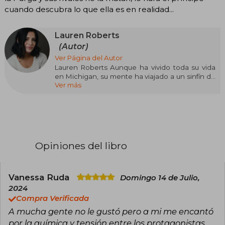
cuando descubra lo que ella es en realidad...
Lauren Roberts
(Autor)
Ver Página del Autor
Lauren Roberts Aunque ha vivido toda su vida
en Michigan, su mente ha viajado a un sinfín de
Ver más
mundos extraordinarios. Además de escribir
sobre ellos y sobre los romances nada vulgares
que viven sus habitantes, consigue colarse un
rato en estos reinos mágicos con el poder de la
lectura. Powerless, el primer libro de una trilogía,
marca su debut como escritora, el cual ha
causado gran furor en redes sociales como
Opiniones del libro
TikTok. Además de vivir en mundos de fantasía,
también se recrea en actividades más
mundanas como tejer, buscar palabras en
sopas de letras o colorear.
Vanessa Ruda
Domingo 14 de Julio,
2024
Compra Verificada
A mucha gente no le gustó pero a mi me encantó
por la química y tensión entre los protagonistas