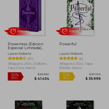
50%
50%
dcto.
dcto.
$ 31.777
$ 40.3
Powerless (Edicion
Powerful
Especial Limitada)
(Saga Powerless 1)
Lauren Roberts
Lauren Roberts
(67)
(6)
Alfaguara, 2024, 2 Edición,
Alfaguara, 2024, Tapa
Tapa Dura, Nuevo
Blanda, Nuevo
Rápido
Rápido