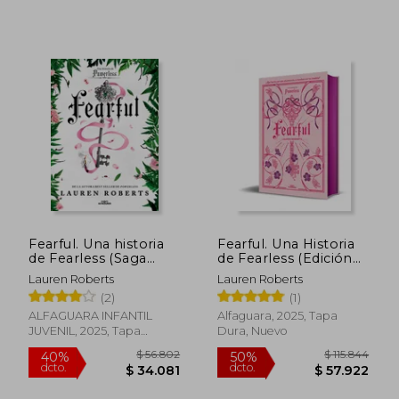
$ 90.767
$ 86.9
40%
55%
dcto.
dcto.
$ 54.460
$ 39.1
Fearful. Una historia
Fearful. Una Historia
de Fearless (Saga
de Fearless (Edición
Powerless 3.5)
Especial Limitada)
Lauren Roberts
Lauren Roberts
(Saga Powerless 3. 5)
(2)
(1)
ALFAGUARA INFANTIL
Alfaguara, 2025, Tapa
JUVENIL, 2025, Tapa
Dura, Nuevo
Blanda, Nuevo