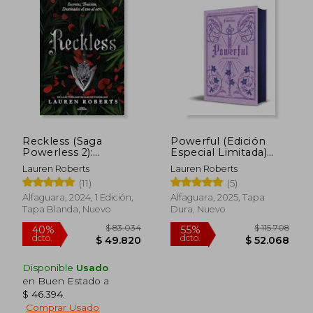
Reckless (Saga
Powerful (Edición
Powerless 2):
Especial Limitada)
Secretos. Traición.
(Saga Powerless 1. 5)
Lauren Roberts
Lauren Roberts
Destinados el uno al
(11)
(5)
Otro. Un Fenómeno
de Booktok!
Alfaguara, 2024, 1 Edición,
Alfaguara, 2025, Tapa
$ 120.769
$ 97.9
50%
55%
Tapa Blanda, Nuevo
Dura, Nuevo
dcto.
dcto.
$ 60.384
$ 44.0
Disponible
Usado
en Buen Estado a
$ 46.394
.
Comprar Usado