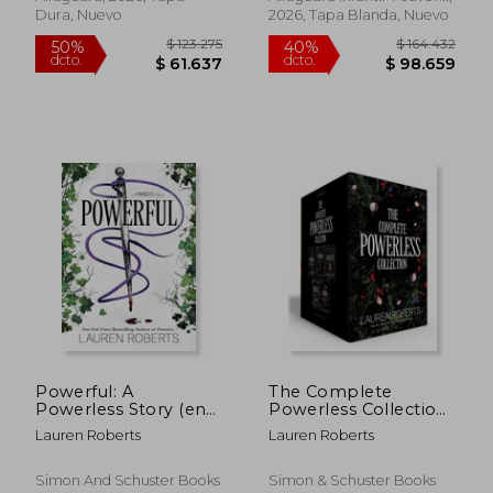
POWERLESS)
Dura, Nuevo
2026, Tapa Blanda, Nuevo
$ 95.874
$ 99.5
50%
50%
dcto.
dcto.
$ 47.937
$ 49.7
Powerful: A
The Complete
Powerless Story (en
Powerless Collection
Inglés)
(Boxed Set).
Lauren Roberts
Lauren Roberts
Powerless, Powerful,
Reckless, Fearless,
Fearful (en Inglés)
Simon And Schuster Books
Simon & Schuster Books