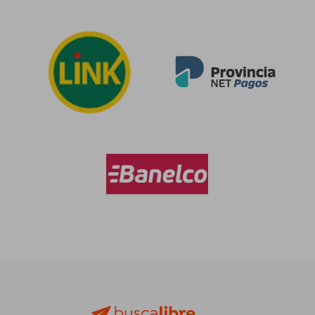
$ 93.558
$ 133.6