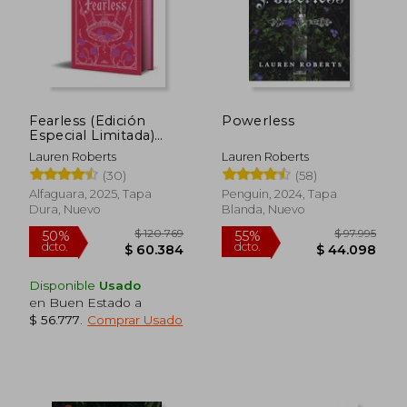
Fearless (Edición
Powerless
Especial Limitada)
(Saga Powerless 3)
Lauren Roberts
Lauren Roberts
(30)
(58)
Alfaguara, 2025, Tapa
Penguin, 2024, Tapa
Dura, Nuevo
Blanda, Nuevo
$ 90.824
$ 91.9
55%
40%
dcto.
dcto.
$ 40.871
$ 55.1
Disponible
Usado
en Buen Estado a
$ 56.777
.
Comprar Usado