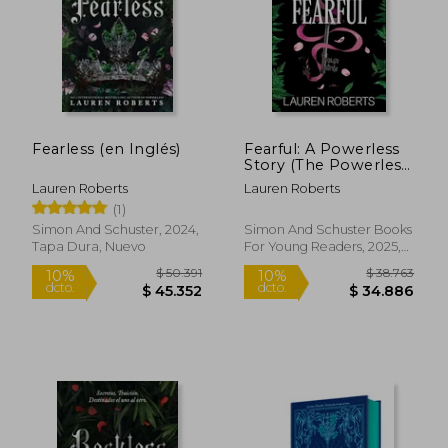
Fearless (en Inglés)
Fearful: A Powerless
$ 49.499
$ 46.9
Story (The Powerless
23%
17%
dcto.
dcto.
Trilogy (en Inglés)
$ 38.090
$ 39.1
Lauren Roberts
Lauren Roberts
(1)
Simon And Schuster, 2024,
Simon And Schuster Books
Tapa Dura, Nuevo
For Young Readers, 2025,
Tapa Dura, Nuevo