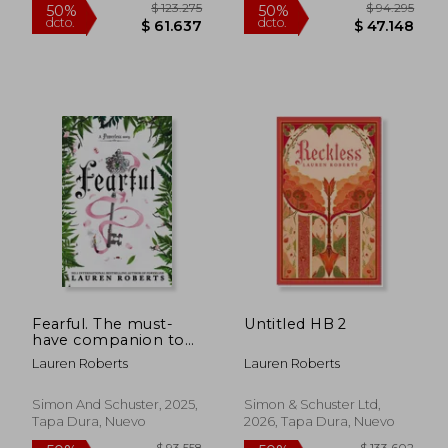
Fearful. The must-
Untitled HB 2
$ 135.499
$ 108.9
50%
50%
have companion to
dcto.
dcto.
$ 67.749
$ 54.4
the epic romantasy
Lauren Roberts
Lauren Roberts
trilogy that's taken
the world by storm!
(en Inglés)
Simon And Schuster, 2025,
Simon & Schuster Ltd,
Tapa Dura, Nuevo
2026, Tapa Dura, Nuevo