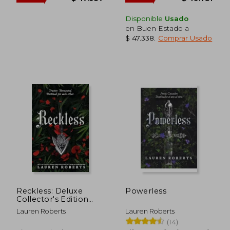
dcto.
dcto.
$ 55.783
$ 72.5
Disponible
Usado
en Buen Estado a
$ 47.338
.
Comprar Usado
Reckless: Deluxe
Powerless
Collector's Edition
Hardback (en Inglés)
Lauren Roberts
Lauren Roberts
(14)