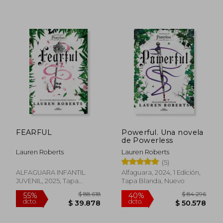
$ 101.713
$ 70.0
50%
50%
dcto.
dcto.
$ 50.856
$ 35.0
FEARFUL
Powerful. Una novela
de Powerless
Lauren Roberts
Lauren Roberts
(5)
ALFAGUARA INFANTIL
Alfaguara, 2024, 1 Edición,
JUVENIL, 2025, Tapa
Tapa Blanda, Nuevo
Blanda, Nuevo