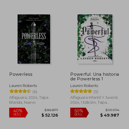
$ 56.802
$ 115.8
40%
50%
dcto.
dcto.
$ 34.081
$ 57.9
Powerless
Powerful: Una historia
de Powerless 1
Lauren Roberts
Lauren Roberts
(6)
(3)
Alfaguara, 2024, Tapa
Alfaguara Infantil Y Juvenil,
Blanda, Nuevo
2024, 1 Edición, Tapa
Blanda, Nuevo