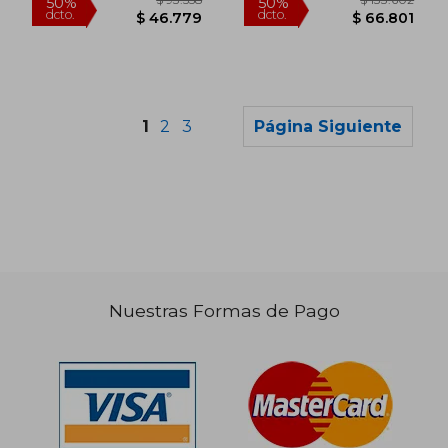
1
2
3
Página Siguiente
Nuestras Formas de Pago
$ 123.275
$ 81.2
50%
50%
dcto.
dcto.
$ 61.637
$ 40.6