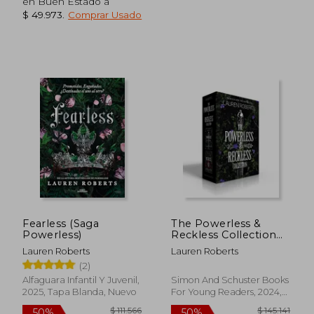
en Buen Estado a
$ 49.973
.
Comprar Usado
$ 86.877
$ 99.9
40%
50%
dcto.
dcto.
$ 52.126
$ 49.9
Fearless (Saga
The Powerless &
Powerless)
Reckless Collection
(Boxed Set):
Lauren Roberts
Lauren Roberts
Powerless; Reckless
(2)
(The Powerless
Trilogy) (en Inglés)
Alfaguara Infantil Y Juvenil,
Simon And Schuster Books
2025, Tapa Blanda, Nuevo
For Young Readers, 2024,
Tapa Dura, Nuevo