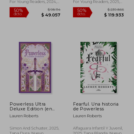
For Young Readers, 2024,
For Young Readers, 2025,
Tapa Dura, Nuevo
Tapa Dura, Nuevo
$ 99.502
$ 101.
50%
50%
dcto.
dcto.
$ 49.751
$ 50.8
Powerless Ultra
Fearful. Una historia
Deluxe Edition (en
de Powerless
Inglés)
Lauren Roberts
Lauren Roberts
Simon And Schuster, 2025,
Alfaguara Infantil Y Juvenil,
Tapa Dura, Nuevo
2025, Tapa Blanda, Nuevo