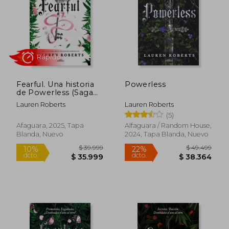
$ 41.482
$ 34.2
10%
10%
dcto.
dcto.
$ 37.334
$ 30.8
Fearful. Una historia
Powerless
de Powerless (Saga
Powerless 3.5)
Lauren Roberts
Lauren Roberts
(5)
Afaguara, 2025, Tapa
Alfaguara / Random House,
Blanda, Nuevo
2024, Tapa Blanda, Nuevo
Rápido