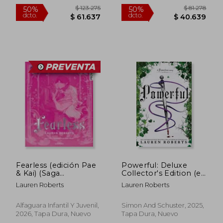
$ 98.114
$ 239.8
50%
50%
dcto.
dcto.
$ 49.057
$ 119.9
Fearless (edición Pae
Powerful: Deluxe
& Kai) (Saga
Collector's Edition (en
Powerless 3)
Inglés)
Lauren Roberts
Lauren Roberts
Alfaguara Infantil Y Juvenil,
Simon And Schuster, 2025,
2026, Tapa Dura, Nuevo
Tapa Dura, Nuevo