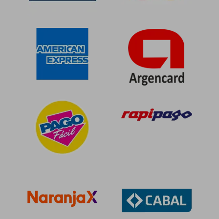
$ 123.275
$ 94.2
50%
50%
dcto.
dcto.
$ 61.637
$ 47.1