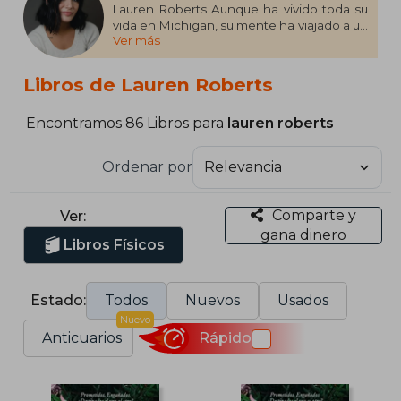
Lauren Roberts Aunque ha vivido toda su
vida en Michigan, su mente ha viajado a un
Ver más
sinfín de mundos extraordinarios. Además
de escribir sobre ellos y sobre los
romances nada vulgares que viven sus
Libros de Lauren Roberts
habitantes, consigue colarse un rato en
estos reinos mágicos con el poder de la
lectura. Powerless, el primer libro de una
Encontramos 86 Libros para
lauren roberts
trilogía, marca su debut como escritora, el
cual ha causado gran furor en redes
Ordenar por
sociales como TikTok. Además de vivir en
mundos de fantasía, también se recrea en
actividades más mundanas como tejer,
Comparte y
Ver:
buscar palabras en sopas de letras o
gana dinero
colorear.
Libros Físicos
Estado:
Todos
Nuevos
Usados
Nuevo
Anticuarios
Rápido