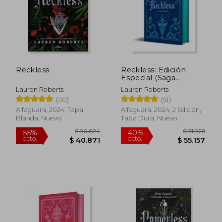
Reckless
Reckless: Edición
Especial (Saga
Powerless 2)
Lauren Roberts
Lauren Roberts
(20)
(51)
$ 50.391
$ 38.7
10%
10%
dcto.
dcto.
$ 45.352
$ 34.8
Alfaguara, 2024, Tapa
Alfaguara, 2024, 2 Edición,
Blanda, Nuevo
Tapa Dura, Nuevo