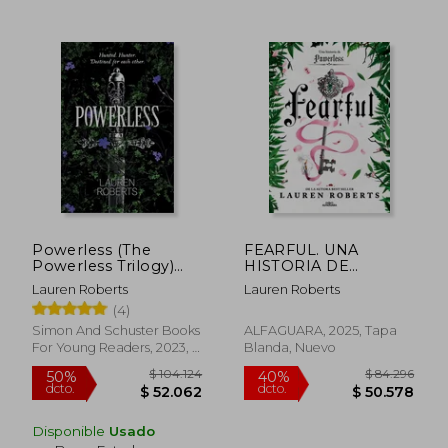
$ 88.618
$ 84.2
55%
40%
Powerless (The
FEARFUL. UNA
dcto.
dcto.
$ 39.878
$ 50.5
Powerless Trilogy)
HISTORIA DE
(en Inglés)
FEARLESS (SAGA
Lauren Roberts
Lauren Roberts
POWERLESS 3.5)
(4)
Simon And Schuster Books
ALFAGUARA, 2025, Tapa
For Young Readers, 2023, 1
Blanda, Nuevo
Edición, Tapa Dura, Nuevo
Disponible
Usado