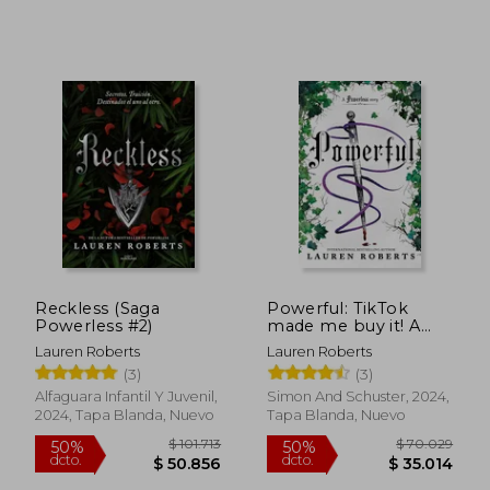
Reckless (Saga
Powerful: TikTok
Powerless #2)
made me buy it! A
sizzling story set in
Lauren Roberts
Lauren Roberts
the world of
(3)
(3)
Powerless (en Inglés)
Alfaguara Infantil Y Juvenil,
Simon And Schuster, 2024,
2024, Tapa Blanda, Nuevo
Tapa Blanda, Nuevo