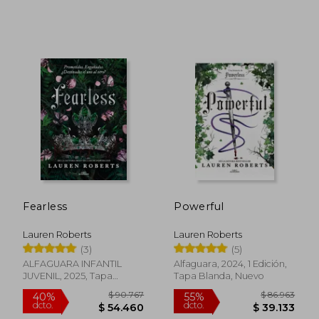
Fearless
Powerful
Lauren Roberts
Lauren Roberts
(3)
(5)
ALFAGUARA INFANTIL
Alfaguara, 2024, 1 Edición,
JUVENIL, 2025, Tapa
Tapa Blanda, Nuevo
Blanda, Nuevo
$ 83.034
$ 115.7
40%
55%
dcto.
dcto.
$ 49.820
$ 52.0