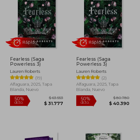
Fearless (Saga
Fearless (Saga
Powerless 3)
Powerless 3)
Lauren Roberts
Lauren Roberts
(19)
(2)
Rápido
Rápido
Alfaguara, 2025, Tapa
Alfaguara, 2025, Tapa
Blanda, Nuevo
Blanda, Nuevo
$ 63.553
$ 80.7