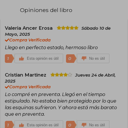
marca su debut como escritora, el cual ha
causado gran furor en redes sociales como
Opiniones del libro
TikTok. Además de vivir en mundos de fantasía,
también se recrea en actividades más
mundanas como tejer, buscar palabras en
sopas de letras o colorear.
Valeria Ancer Erosa
Sábado 10 de
Mayo, 2025
Compra Verificada
Llego en perfecto estado, hermoso libro
1
0
Esta opinión es útil
No es útil
Cristian Martinez
Jueves 24 de Abril,
2025
Compra Verificada
Lo compré en preventa. Llegó en el tiempo
estipulado. No estaba bien protegido por lo que
las esquinas sufrieron. Y ahora está más barato
que en preventa.
1
0
Esta opinión es útil
No es útil