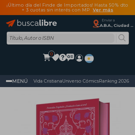
¡Último día del Finde de Importados! Hasta 50% dto
+ 3 cuotas sin interés con MP
Ver más
Enviar a
C.A.B.A., Ciudad Autónoma De Buenos Aires
0
MENÚ
Vida Cristiana
Universo Cómics
Ranking 2026
Im