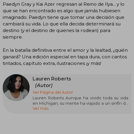
Paedyn Gray y Kai Azer regresan al Reino de Ilya... y lo
que se han encontrado es algo que jamás hubiesen
imaginado. Paedyn tiene que tomar una decisión que
cambiará su vida. Lo que ella decida determinará su
destino (y el destino de quienes la rodean) para
siempre.
En la batalla definitiva entre el amor y la lealtad, ¿quién
ganará? Una edición especial en tapa dura, con cantos
tintados, capítulo extra, ilustraciones ¡y más!
Lauren Roberts
(Autor)
Ver Página del Autor
Lauren Roberts Aunque ha vivido toda su vida
en Michigan, su mente ha viajado a un sinfín de
Ver más
mundos extraordinarios. Además de escribir
sobre ellos y sobre los romances nada vulgares
que viven sus habitantes, consigue colarse un
rato en estos reinos mágicos con el poder de la
lectura. Powerless, el primer libro de una trilogía,