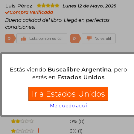
Luis Pérez
Lunes 12 de Mayo, 2025
Compra Verificada
Buena calidad del libro. Llegó en perfectas
condiciones!
0
0
Esta opinión es útil
No es útil
Cargar más opiniones del libro
Estás viendo
Buscalibre Argentina
, pero
¿Leíste este libro?
Inicia sesión
para poder
estás en
Estados Unidos
agregar tu propia evaluación
.
Ir a Estados Unidos
81% (25)
16% (5)
Me quedo aquí
0% (0)
0% (0)
3% (1)