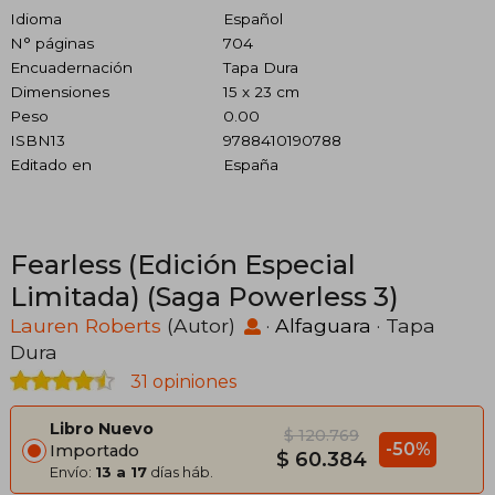
Idioma
Español
N° páginas
704
Encuadernación
Tapa Dura
Dimensiones
15 x 23 cm
Peso
0.00
ISBN13
9788410190788
Editado en
España
Fearless (Edición Especial
Limitada) (Saga Powerless 3)
Lauren Roberts
(Autor)
·
Alfaguara
· Tapa
Dura
31 opiniones
Libro Nuevo
$ 120.769
-50%
Importado
$ 60.384
Envío:
13 a 17
días háb.