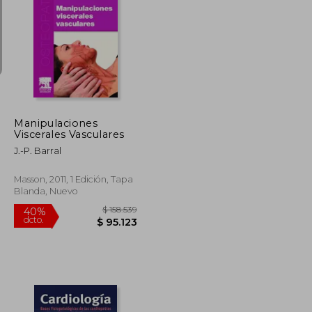
$ 278.749
$ 222.259
50%
dcto.
$ 139.375
$ 111.129
Manipulaciones
Viscerales Vasculares
J.-P. Barral
Masson, 2011, 1 Edición, Tapa
Blanda, Nuevo