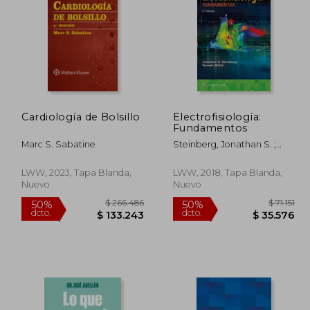
77.388
$ 142.918
40%
50%
dcto.
dcto.
8.694
$ 85.751
Cardiología de Bolsillo
Electrofisiología:
Fundamentos
Marc S. Sabatine
Steinberg, Jonathan S. ;
Mittal, Suneet
LWW, 2023, Tapa Blanda,
LWW, 2018, Tapa Blanda,
Nuevo
Nuevo