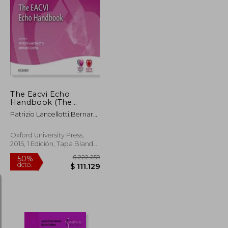
$ 332.325
$ 54.000
15%
dcto.
$ 166.162
$ 45.900
The Eacvi Echo
Handbook (The
European Society of
Patrizio Lancellotti,Bernard
Cardiology Series) (en
Cosyns
Inglés)
Oxford University Press,
2015, 1 Edición, Tapa Blanda,
Nuevo