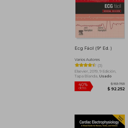
$ 7
50%
dcto.
$ 38
Ecg Fácil (9ª Ed. )
Varios Autores
(3)
Elsevier, 2019, 9 Edición,
Tapa Blanda,
Usado