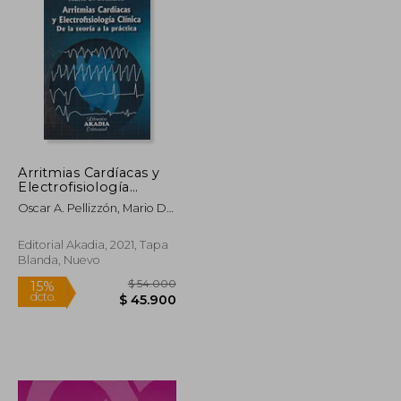
$ 234.647
$ 600.812
38%
dcto.
$ 140.788
$ 373.733
Arritmias Cardíacas y
Electrofisiología
Clínica. De la Teoría a
Oscar A. Pellizzón, Mario D.
la Práctica
González
Editorial Akadia, 2021, Tapa
Blanda, Nuevo