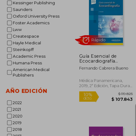
Kessinger Publishing
Saunders
$ 
Oxford University Press
50%
dcto.
$ 5
Foster Academics
Lww
Createspace
Hayle Medical
Steinkopff
Guía Esencial de
Academic Press
Ecocardiografía
Humana Press
(Incluye Versión
Fernando Cabrera Bueno
American Medical
Digital)
Publishers
Médica Panamericana,
2019, 2ª Edición, Tapa Dura,
AÑO EDICIÓN
Nuevo
2022
Rápido
2021
2020
2019
2018