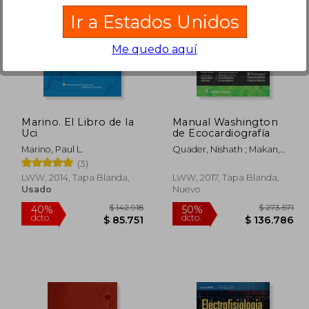
Ir a Estados Unidos
Me quedo aquí
119.825
$ 585.397
48%
50%
dcto.
dcto.
7.843
$ 304.519
Marino. El Libro de la
Manual Washington
Uci
de Ecocardiografía
Marino, Paul L.
Quader, Nishath ; Makan,
Majesh ; Perez, Julio
(3)
LWW, 2014, Tapa Blanda,
LWW, 2017, Tapa Blanda,
Usado
Nuevo