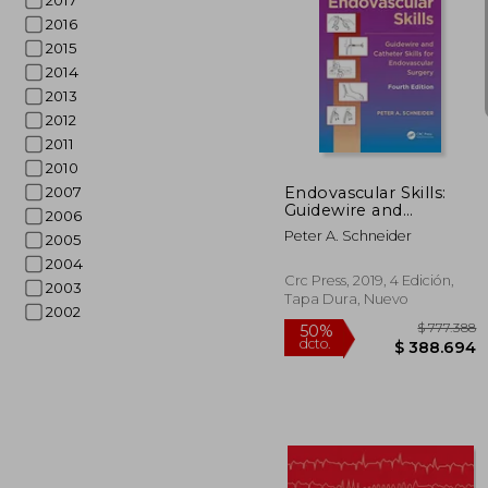
2017
2016
2015
2014
2013
$ 
10%
2012
dcto.
$ 10
2011
2010
Endovascular Skills:
2007
Guidewire and
2006
Catheter Skills for
Peter A. Schneider
2005
Endovascular Surgery,
Fourth Edition (en
2004
Inglés)
Crc Press, 2019, 4 Edición,
2003
Tapa Dura, Nuevo
2002