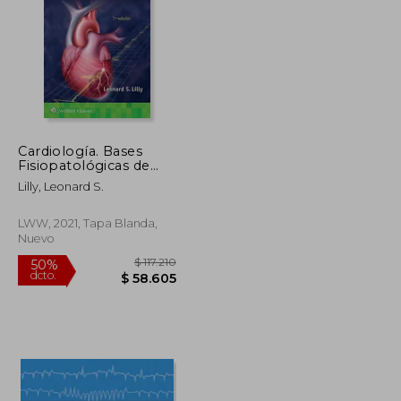
$ 273.571
$ 158.539
40%
dcto.
$ 136.786
$ 95.123
Cardiología. Bases
Fisiopatológicas de
Las Cardiopatías
Lilly, Leonard S.
LWW, 2021, Tapa Blanda,
Nuevo