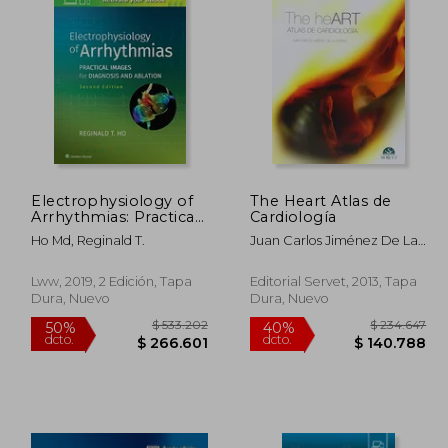
Electrophysiology of
The Heart Atlas de
Arrhythmias: Practical
Cardiología
Images for Diagnosis
Ho Md, Reginald T.
Juan Carlos Jiménez De La
and Ablation (en
Puerta
Inglés)
Lww, 2019, 2 Edición, Tapa
Editorial Servet, 2013, Tapa
Dura, Nuevo
Dura, Nuevo