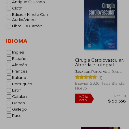
Antiguo O Usado
Cloth
Edicion Kindle Con
Audio/Video
Libro De Cartón
IDIOMA
Inglés
Español
Cirugia Cardiovascular.
Abordaje Integral
Alemán
Francés
Jose Luis Perez Vela,Jose
Luis Jimenez Rivera
(1)
Italiano
Elsevier, 2020, Tapa Blanda,
Portugués
Nuevo
Latin
Catalán
Danes
Gallego
Ruso
$
50%
dcto.
$ 9