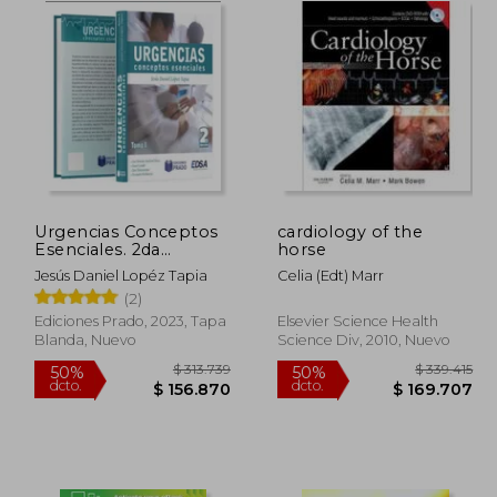
Urgencias Conceptos
cardiology of the
Esenciales. 2da
horse
Edición. Tomo 1 y 2
Jesús Daniel Lopéz Tapia
Celia (edt) Marr
(2)
Ediciones Prado, 2023, Tapa
Elsevier Science Health
Blanda, Nuevo
Science Div, 2010, Nuevo
 199.111
$ 313.739
50%
50%
dcto.
dcto.
9.556
$ 156.870