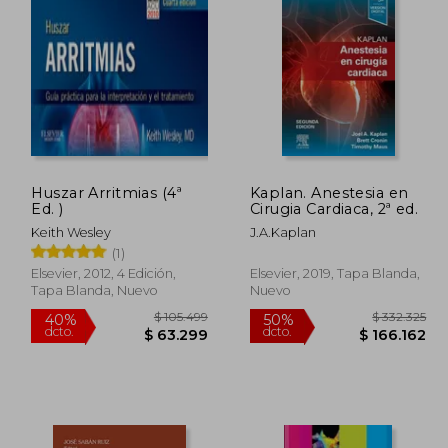
82.079
$ 533.202
50%
40%
dcto.
dcto.
1.039
$ 266.601
Huszar Arritmias (4ª
Kaplan. Anestesia en
Ed. )
Cirugia Cardiaca, 2ª ed.
Keith Wesley
J.A.Kaplan
(1)
Elsevier, 2012, 4 Edición,
Elsevier, 2019, Tapa Blanda,
Tapa Blanda, Nuevo
Nuevo