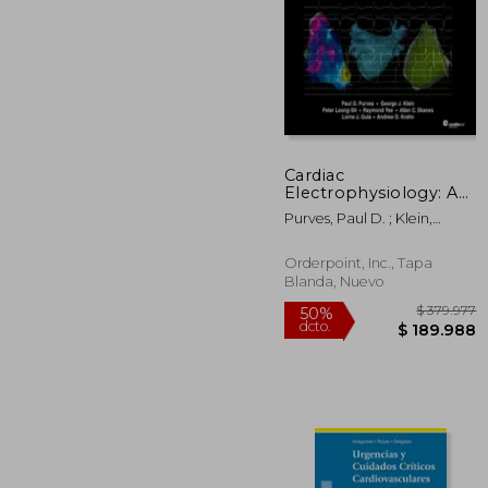
Cardiac
$ 
Electrophysiology: A
40%
Visual Guide for
dcto.
$ 9
Purves, Paul D. ; Klein,
Nurses, Techs, and
George J.
Fellows, Second
Edition (en Inglés)
Orderpoint, Inc., Tapa
Blanda, Nuevo