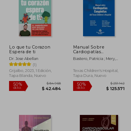
Lo que tu Corazon
Manual Sobre
153.753
$ 266.486
Espera de ti
Cardiopatías
50%
50%
Congénitas del Texas
dcto.
dcto.
2.252
$ 133.243
Dr. Jose Abellan
Bastero, Patricia ; Mery,
Children'S Hospital
Carlos M. ; Stuart, Hall R.
(1)
Grijalbo, 2023, 1 Edición,
Texas Children's Hospital,
Tapa Blanda, Nuevo
Tapa Dura, Nuevo