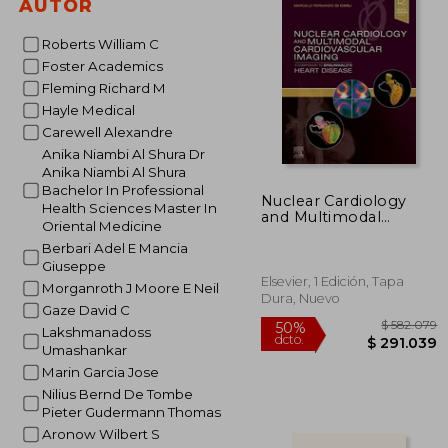
AUTOR
Roberts William C
Foster Academics
Fleming Richard M
Hayle Medical
Carewell Alexandre
Anika Niambi Al Shura Dr
Anika Niambi Al Shura
Bachelor In Professional
Nuclear Cardiology
Health Sciences Master In
and Multimodal
Oriental Medicine
Cardiovascular
Imaging: A
Berbari Adel E Mancia
Companion to
Giuseppe
Braunwald'S Heart
Elsevier, 1 Edición, Tapa
Morganroth J Moore E Neil
Disease (en Inglés)
Dura, Nuevo
Gaze David C
Lakshmanadoss
Umashankar
Marin Garcia Jose
Nilius Bernd De Tombe
Pieter Gudermann Thomas
Aronow Wilbert S