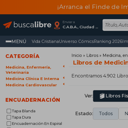
¡Arranca el Finde de I
Enviar a
C.A.B.A., Ciudad Autónoma De Buenos Aires
MENÚ
Vida Cristiana
Universo Cómics
Ranking 2026
Im
Inicio
Libros
Medicina, en
CATEGORÍA
Libros de Medici
Medicina, Enfermería,
Veterinaria
Encontramos 4.902 Libro
Medicina Clínica E Interna
Medicina Cardiovascular
Ver:
Libros Fí
ENCUADERNACIÓN
Tapa Blanda
Estado:
Todos
N
Tapa Dura
Encuadernación En Espiral