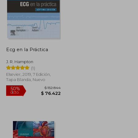
Ecg en la Práctica
$ 71.151
$ 117.210
50%
dcto.
$ 35.576
$ 58.605
J. R. Hampton
(1)
Elsevier, 2019, 7 Edición,
Tapa Blanda, Nuevo