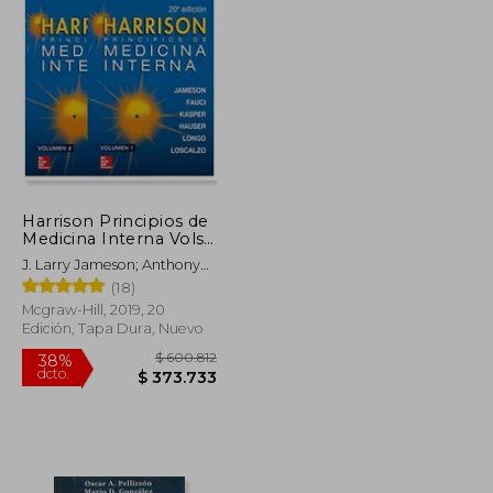
Harrison Principios de
Medicina Interna Vols 1
y 2
J. Larry Jameson; Anthony
Fauci; Dennis Kasper;
(18)
Stephen Hauser; Dan
Mcgraw-Hill, 2019, 20
Longo; Joseph Loscalzo
Edición, Tapa Dura, Nuevo