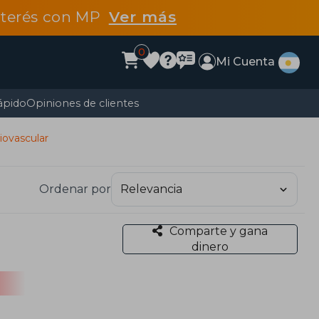
interés con MP
Ver más
0
Mi Cuenta
ápido
Opiniones de clientes
iovascular
Ordenar por
Comparte y gana
dinero