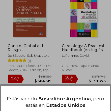
101.958
$ 105.499
40%
50%
dcto.
dcto.
0.979
$ 63.299
Control Global del
Cardiology: A Practical
Riesgo
Handbook (en Inglés)
Cariometabólico
Jos&Eacute; Sab&Aacute;N
Laflamme, David
Ruiz
(1)
Imp. Cauce Libros - Diaz De
CRC Press, Tapa Blanda,
Santos, 2016, 1 Edición, Tapa
Nuevo
Dura, Nuevo
Estás viendo
Buscalibre Argentina
, pero
estás en
Estados Unidos