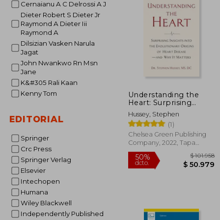
Cernaianu A C Delrossi A J
$ 5
50%
dcto.
Dieter Robert S Dieter Jr
$ 29
Raymond A Dieter Iii
Raymond A
Dilsizian Vasken Narula
Jagat
John Nwankwo Rn Msn
Jane
K&#305 Rali Kaan
Kenny Tom
Understanding the
Heart: Surprising
Insights Into the
Hussey, Stephen
Evolutionary Origins
EDITORIAL
(1)
of Heart Disease―And
why it Matters (en
Chelsea Green Publishing
Springer
Inglés)
Company, 2022, Tapa
Crc Press
Blanda, Nuevo
Springer Verlag
Elsevier
Intechopen
Humana
Wiley Blackwell
Independently Published