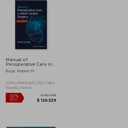
Manual of
Perioperative Care in
Adult Cardiac Surgery
Bojar, Robert M.
(en Inglés)
Wiley-Blackwell, 2021, Tapa
Blanda, Nuevo
$ 339.415
$ 253.058
50%
dcto.
$ 169.707
$ 126.529