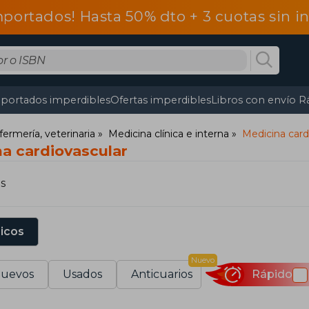
mportados! Hasta 50% dto + 3 cuotas sin 
portados imperdibles
Ofertas imperdibles
Libros con envío R
fermería, veterinaria
Medicina clínica e interna
Medicina card
na cardiovascular
s
sicos
Nuevo
uevos
Usados
Anticuarios
Rápido