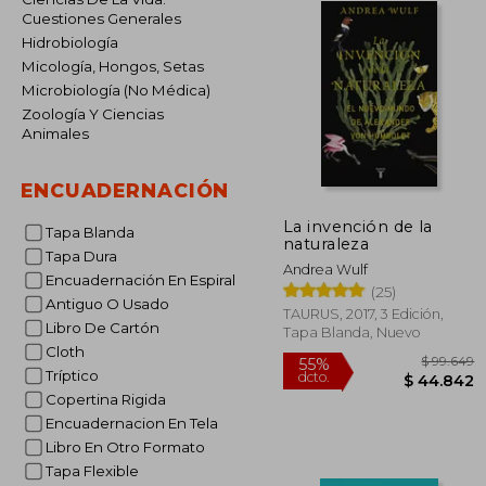
Cuestiones Generales
Hidrobiología
Micología, Hongos, Setas
Microbiología (No Médica)
Zoología Y Ciencias
Animales
ENCUADERNACIÓN
La invención de la
Tapa Blanda
naturaleza
Tapa Dura
Andrea Wulf
Encuadernación En Espiral
(25)
Antiguo O Usado
TAURUS, 2017, 3 Edición,
Libro De Cartón
Tapa Blanda, Nuevo
Cloth
Tríptico
Copertina Rigida
Encuadernacion En Tela
Libro En Otro Formato
$ 
55%
Tapa Flexible
dcto.
$ 4