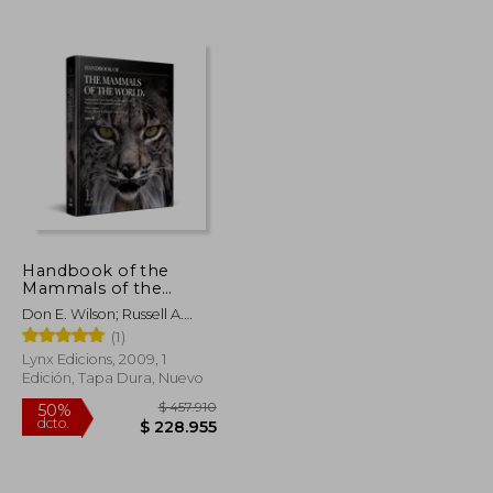
$ 125.068
$ 123.361
50%
dcto.
$ 56.281
$ 61.680
Handbook of the
Mammals of the
World. Volume 1:
Don E. Wilson; Russell A.
Carnivores (en Inglés)
Mittermeier (ed.); Toni
(1)
Llobet (ill.)
Lynx Edicions, 2009, 1
Edición, Tapa Dura, Nuevo