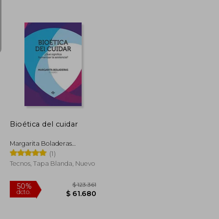
$ 72.444
$ 111.008
40%
dcto.
$ 43.466
$ 66.605
Bioética del cuidar
Margarita Boladeras
Cucurella
(1)
Tecnos, Tapa Blanda, Nuevo