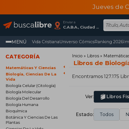
Jueves de C
Enviar a
C.A.B.A., Ciudad Autónoma De Buenos Aires
MENÚ
Vida Cristiana
Universo Cómics
Ranking 2026
Im
Inicio
Libros
Matemáticas 
CATEGORÍA
Libros de Biología
Matemáticas Y Ciencias
Biología, Ciencias De La
Encontramos 127.175 Lib
Vida
Biología Celular (Citología)
Biología Molecular
Ver:
Libros Fí
Biología Del Desarrollo
Biología Humana
Bioquímica
Estado:
Todos
N
Botánica Y Ciencias De Las
Plantas
Ciencias De La Vida: