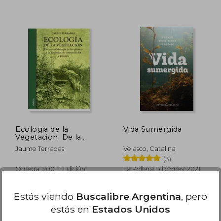
00.311
$ 68.900
10%
50%
dcto.
dcto.
0.155
$ 62.010
Ecologia de la
Vida Sumergida
Vegetacion. De la
Ecofisiologia de las
Jaume Terradas
Velasco, Catalina
Plantasa la Dinamica
(3)
de Comunidades.
Omega, 2001, 1 Edición,
La Pollera Ediciones, 2021,
Tapa Blanda, Nuevo
Tapa Blanda, Nuevo
Estás viendo
Buscalibre Argentina
, pero
estás en
Estados Unidos