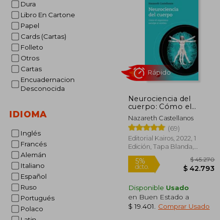
Dura
Libro En Cartone
Papel
Cards (Cartas)
Folleto
Otros
Cartas
Encuadernacion
Desconocida
Neurociencia del
cuerpo: Cómo el
IDIOMA
organismo esculpe el
Nazareth Castellanos
cerebro
(69)
Rápido
Inglés
Editorial Kairos, 2022, 1
Francés
Edición, Tapa Blanda,
Alemán
Nuevo
Italiano
Español
Ruso
Disponible
Usado
en Buen Estado a
Portugués
$ 19.401
.
Comprar Usado
Polaco
Latin