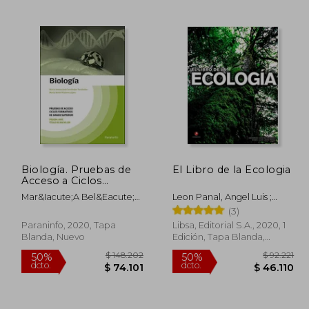
88.508
$ 104.741
50%
55%
dcto.
dcto.
4.254
$ 52.371
Biología. Pruebas de
El Libro de la Ecologia
Acceso a Ciclos
Formativos de Grado
Mar&Iacute;A Bel&Eacute;N
Leon Panal, Angel Luis ;
Superior
Y&Eacute;Lamos
Costea Llabres, Gerardo
(3)
L&Oacute;Pez;
Paraninfo, 2020, Tapa
Libsa, Editorial S.A., 2020, 1
Mar&Iacute;A Inmaculada
Blanda, Nuevo
Edición, Tapa Blanda,
Fern&Aacute;Ndez
Nuevo
Fern&Aacute;Ndez