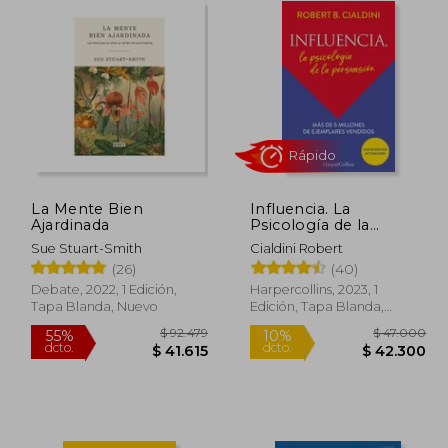
La Mente Bien
Influencia. La
Rápido
Ajardinada
Psicología de la
Persuasión
Sue Stuart-Smith
Cialdini Robert
(26)
(40)
Debate, 2022, 1 Edición,
Harpercollins, 2023, 1
Tapa Blanda, Nuevo
Edición, Tapa Blanda,
Nuevo
99.649
$ 92.479
55%
10%
dcto.
dcto.
4.842
$ 41.615