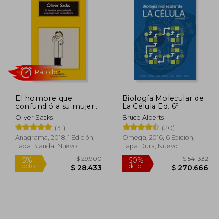
El hombre que
Biología Molecular de
confundió a su mujer
La Célula Ed. 6º
con un sombrero
Oliver Sacks
Bruce Alberts
(31)
(20)
Rápido
Anagrama, 2018, 1 Edición,
Omega, 2016, 6 Edición,
Tapa Blanda, Nuevo
Tapa Dura, Nuevo