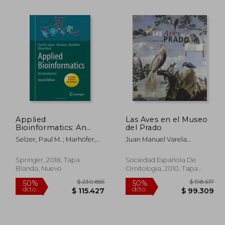
Applied
Las Aves en el Museo
Bioinformatics: An
del Prado
92.036
$ 148.202
50%
50%
Introduction (en
dcto.
dcto.
Selzer, Paul M. ; Marhöfer,
Juan Manuel Varela
6.018
$ 74.101
Inglés)
Richard J. ; Koch, Oliver
Simó,Joaquín Gómez
Cano,Gerardo Orellana
Springer, 2018, Tapa
Sociedad Española De
Blanda, Nuevo
Ornitologia, 2010, Tapa
Dura, Nuevo