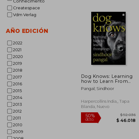
Conhecimento
Createspace
Vdm Verlag
AÑO EDICIÓN
2022
2021
2020
2019
$ 1
50%
2018
dcto.
$ 9
Dog Knows: Learning
2017
how to Learn From
2016
Dogs
Pangal; Sindhoor
2015
2014
Harpercollins India,, Tapa
2013
Blanda, Nuevo
2012
2011
2010
2009
2008