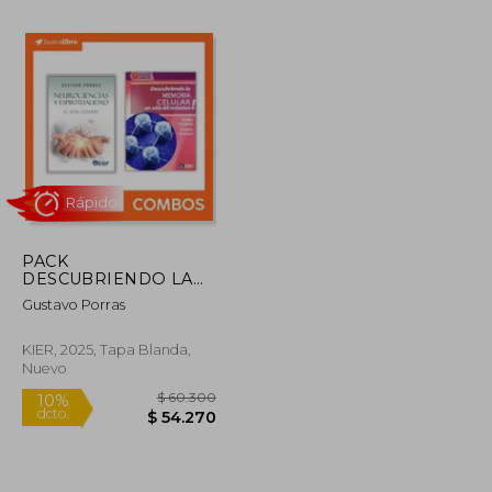
PACK
DESCUBRIENDO LA
$ 92.221
$ 457.910
50%
MEMORIA CELULAR
dcto.
Gustavo Porras
$ 46.110
$ 228.955
EN SÓLO 60
MINUTOS! +
NEUROCIENCIAS Y
KIER, 2025, Tapa Blanda,
ESPIRITUALIDAD
Nuevo