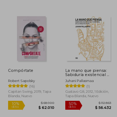
45.270
$ 29.900
5%
50%
dcto.
dcto.
2.793
$ 28.433
Compórtate
La mano que piensa:
Sabiduría existencial y
corporal en la
Robert Sapolsky
Juhani Pallasmaa
arquitectura
(16)
(1)
Capitan Swing, 2019, Tapa
Gustavo Gili, 2012, 1 Edición,
Blanda, Nuevo
Tapa Blanda, Nuevo