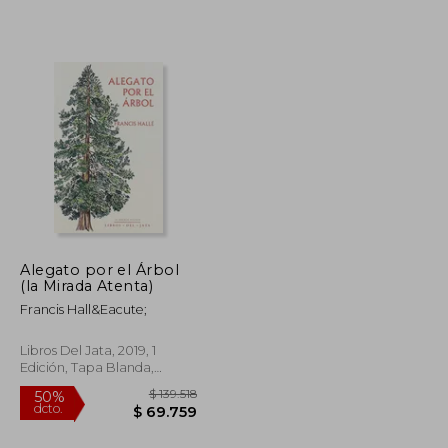
$ 541.332
$ 101.199
55%
dcto.
$ 270.666
$ 45.539
Alegato por el Árbol
(la Mirada Atenta)
Francis Hall&Eacute;
Libros Del Jata, 2019, 1
Edición, Tapa Blanda,
Nuevo