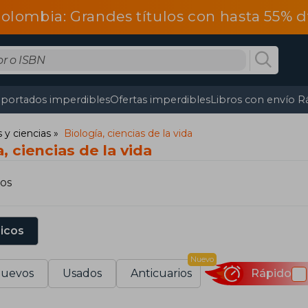
olombia: Grandes títulos con hasta 55% 
portados imperdibles
Ofertas imperdibles
Libros con envío R
y ciencias
Biología, ciencias de la vida
, ciencias de la vida
ros
sicos
Nuevo
uevos
Usados
Anticuarios
Rápido