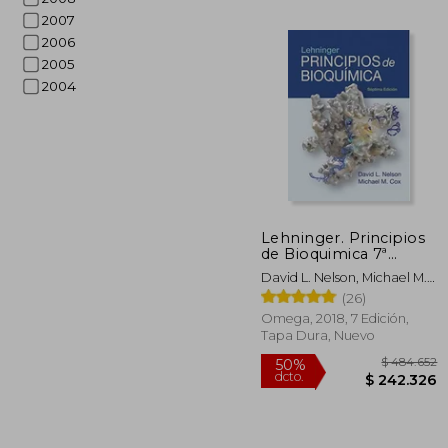
2007
2006
2005
2004
Lehninger. Principios
de Bioquimica 7ª
$ 
50%
Edicion
dcto.
David L. Nelson, Michael M.
$ 4
Cox
(26)
Omega, 2018, 7 Edición,
Tapa Dura, Nuevo