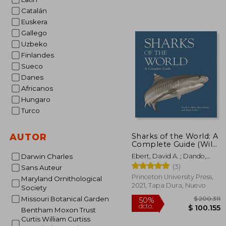
$ 
5%
Catalán
dcto.
$ 4
Euskera
Gallego
Uzbeko
Finlandes
Sueco
Danes
Africanos
Hungaro
Turco
Sharks of the World: A
AUTOR
Complete Guide (Wild
Nature Press) (en
Ebert, David A. ; Dando,
Darwin Charles
Inglés)
Marc ; Fowler, Sarah
(3)
Sans Auteur
Princeton University Press,
Maryland Ornithological
2021, Tapa Dura, Nuevo
Society
Missouri Botanical Garden
Bentham Moxon Trust
Curtis William Curtiss