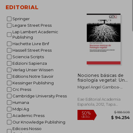
EDITORIAL
Springer
Legare Street Press
Lap Lambert Academic
Publishing
Hachette Livre Bnf
Hassell Street Press
$ 3
50%
Sciencia Scripts
dcto.
$ 15
Edizioni Sapienza
Verlag Unser Wissen
Nociones básicas de
Editions Notre Savoir
fisiología vegetal: Una
Kessinger Publishing
primera aproximación
Miguel Angel Gamboa-
para entender cómo
Crc Press
Gaitán
funcionan las plantas
Cambridge University Press
Eae Editorial Academia
Humana
Española, 2012, Tapa
Mdpi Ag
Blanda, Nuevo
Academic Press
Our Knowledge Publishing
Edicoes Nosso