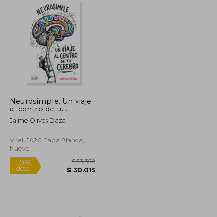
Neurosimple. Un viaje
al centro de tu
cerebro
Jaime Olivos Daza
Viral, 2026, Tapa Blanda,
Nuevo
$ 47.000
$ 33.350
10%
dcto.
$ 42.300
$ 30.015