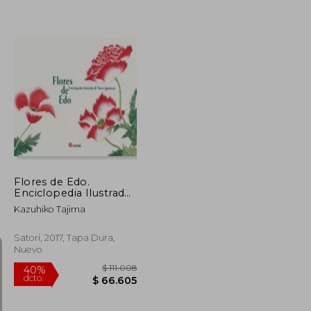
$ 112.863
$ 139.518
50%
dcto.
$ 56.432
$ 69.759
Flores de Edo.
Enciclopedia Ilustrada
de Flores Japonesas
Kazuhiko Tajima
Satori, 2017, Tapa Dura,
Nuevo