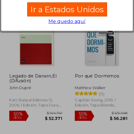
Ir a Estados Unidos
Me quedo aquí
08.866
$ 181.250
50%
40%
dcto.
dcto.
4.433
$ 90.625
Legado de Darwin,El
Por qué Dormimos
(Difusión)
John Dupré
Matthew Walker
(11)
Katz Barpal Editores Sl,
Capitán Swing, 2019, 1
2006, 1 Edición, Tapa Dura,
Edición, Tapa Blanda,
Nuevo
Nuevo