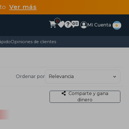
dto
Ver más
0
Mi Cuenta
ápido
Opiniones de clientes
Ordenar por
Comparte y gana
dinero