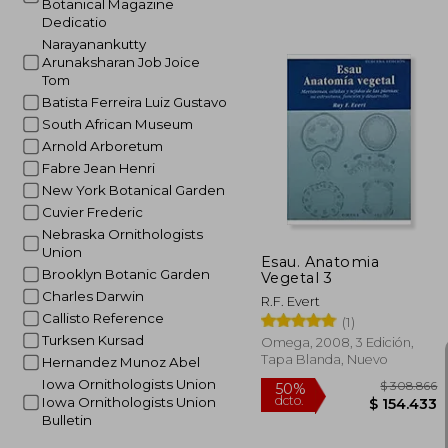
Botanical Magazine
Dedicatio
Narayanankutty
Arunaksharan Job Joice
Tom
Batista Ferreira Luiz Gustavo
South African Museum
$ 2
50%
Arnold Arboretum
dcto.
$ 10
Fabre Jean Henri
New York Botanical Garden
Cuvier Frederic
Nebraska Ornithologists
Union
Esau. Anatomia
Brooklyn Botanic Garden
Vegetal 3
Charles Darwin
R.F. Evert
Callisto Reference
(1)
Turksen Kursad
Omega, 2008, 3 Edición,
Tapa Blanda, Nuevo
Hernandez Munoz Abel
Iowa Ornithologists Union
Iowa Ornithologists Union
Bulletin