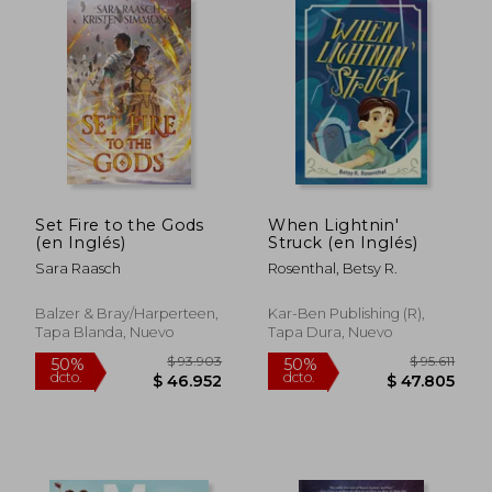
$ 89.856
$ 67.4
50%
40%
dcto.
dcto.
$ 44.928
$ 40.4
Set Fire to the Gods
When Lightnin'
(en Inglés)
Struck (en Inglés)
Sara Raasch
Rosenthal, Betsy R.
Balzer & Bray/Harperteen,
Kar-Ben Publishing (R),
Tapa Blanda, Nuevo
Tapa Dura, Nuevo