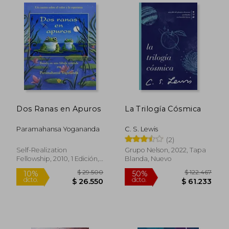
$ 101.366
$ 106.8
50%
50%
dcto.
dcto.
$ 50.683
$ 53.4
Dos Ranas en Apuros
La Trilogía Cósmica
Paramahansa Yogananda
C. S. Lewis
(2)
Self-Realization
Grupo Nelson, 2022, Tapa
Fellowship, 2010, 1 Edición,
Blanda, Nuevo
Tapa Dura, Nuevo