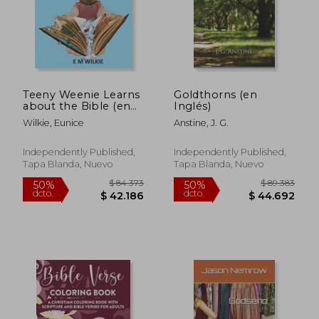
$ 102.400
$ 184.7
50%
50%
dcto.
dcto.
$ 51.200
$ 92.3
Teeny Weenie Learns
Goldthorns (en
about the Bible (en
Inglés)
Inglés)
Wilkie, Eunice
Anstine, J. G.
Independently Published,
Independently Published,
Tapa Blanda, Nuevo
Tapa Blanda, Nuevo