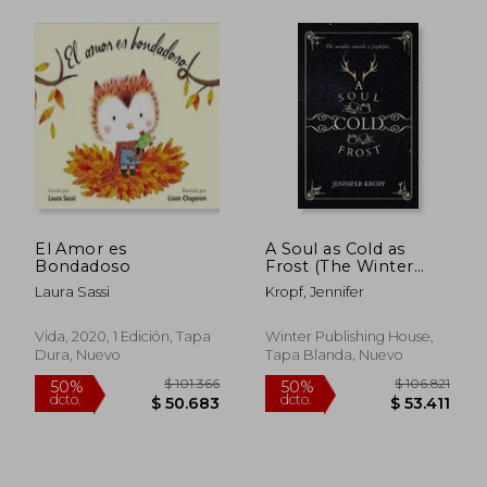
$ 102.589
$ 95.8
50%
50%
dcto.
dcto.
$ 51.294
$ 47.9
El Amor es
A Soul as Cold as
Bondadoso
Frost (The Winter
Souls) (en Inglés)
Laura Sassi
Kropf, Jennifer
Vida, 2020, 1 Edición, Tapa
Winter Publishing House,
Dura, Nuevo
Tapa Blanda, Nuevo