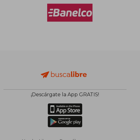
$ 79.362
$ 106.6
50%
50%
dcto.
dcto.
$ 39.681
$ 53.3
¡Descárgate la App GRATIS!