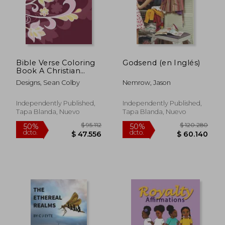
$ 97.095
$ 89.8
50%
50%
dcto.
dcto.
$ 48.548
$ 44.9
Bible Verse Coloring
Godsend (en Inglés)
Book A Christian
Coloring Book With
Designs, Sean Colby
Nemrow, Jason
Scripture and Bible
Verses For Adults:
Faith-Building
Independently Published,
Independently Published,
Coloring Book For
Tapa Blanda, Nuevo
Tapa Blanda, Nuevo
Grown-Up Women,
Inspi (en Inglés)