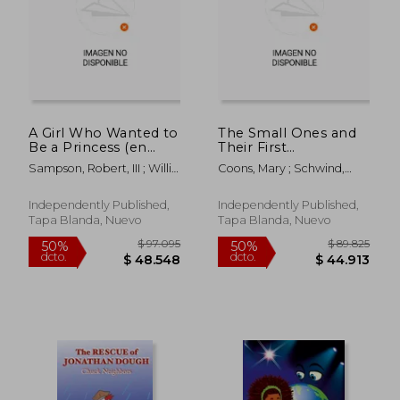
A Girl Who Wanted to
The Small Ones and
Be a Princess (en
Their First
Inglés)
Assignment (en
Sampson, Robert, III ; Willis,
Coons, Mary ; Schwind,
Inglés)
Keri Lynn
Janet ; Strohmeyer, Jenny
Independently Published,
Independently Published,
Tapa Blanda, Nuevo
Tapa Blanda, Nuevo
$ 110.260
$ 82.4
50%
50%
dcto.
dcto.
$ 55.130
$ 41.2