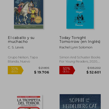
El caballo y su
Today Tonight
muchacho
Tomorrow (en Inglés)
C. S. Lewis
Rachel Lynn Solomon
Grupo Nelson, Tapa
Simon And Schuster Books
Blanda, Nuevo
For Young Readers, 2020,
Tapa Dura, Nuevo
$ 21.895
$ 105.2
10%
50%
dcto.
dcto.
$ 19.706
$ 52.6