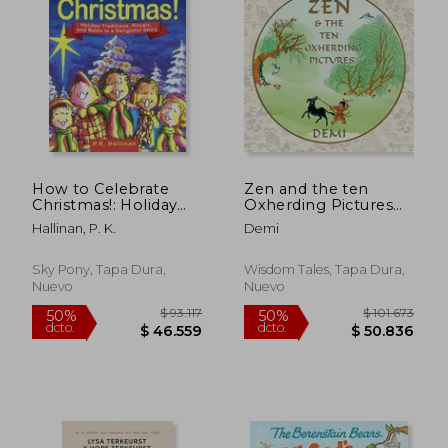
How to Celebrate
Zen and the ten
Christmas!: Holiday
Oxherding Pictures
$ 93.903
$ 95.
50%
50%
Traditions, Rituals, and
(en Inglés)
Hallinan, P. K.
Demi
dcto.
dcto.
$ 46.952
$ 47.8
Rules in a Delightful
Story (en Inglés)
Sky Pony, Tapa Dura,
Wisdom Tales, Tapa Dura,
Nuevo
Nuevo