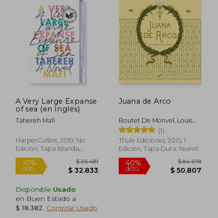
$ 16.000
$ 63.6
10%
40%
dcto.
dcto.
$ 14.400
$ 38.1
A Very Large Expanse
Juana de Arco
of sea (en Inglés)
Tahereh Mafi
Boutet De Monvel, Louis
Maurice
(1)
HarperCollins, 2019, No
Thule Ediciones, 2015, 1
Edición, Tapa Blanda,
Edición, Tapa Dura, Nuevo
Nuevo
Disponible
Usado
en Buen Estado a
$ 18.382
.
Comprar Usado