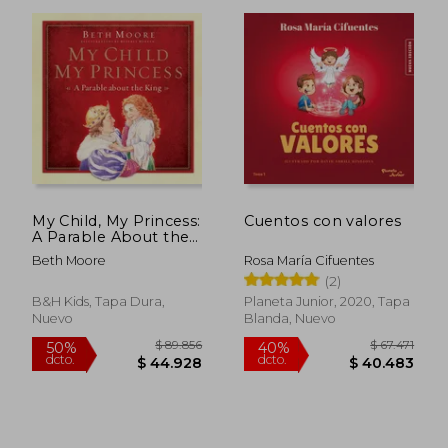
$ 91.004
$ 57.0
50%
40%
dcto.
dcto.
$ 45.502
$ 34.2
My Child, My Princess:
Cuentos con valores
A Parable About the
King
Beth Moore
Rosa María Cifuentes
(2)
B&H Kids, Tapa Dura,
Planeta Junior, 2020, Tapa
Nuevo
Blanda, Nuevo