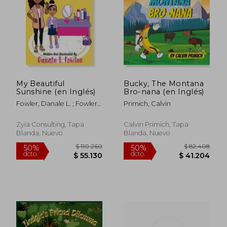
My Beautiful
Bucky, The Montana
Sunshine (en Inglés)
Bro-nana (en Inglés)
Fowler, Danale L. ; Fowler,
Primich, Calvin
Danale L.
Zyia Consulting, Tapa
Calvin Primich, Tapa
Blanda, Nuevo
Blanda, Nuevo
$ 82.947
$ 84.4
50%
50%
dcto.
dcto.
$ 41.474
$ 42.2