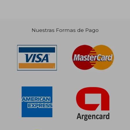
Nuestras Formas de Pago
$ 84.373
$ 89.3
50%
50%
dcto.
dcto.
$ 42.186
$ 44.6