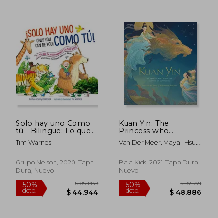
Solo hay uno Como
Kuan Yin: The
tú - Bilingüe: Lo que
Princess who
te Hace Diferente te
Became the Goddess
Tim Warnes
Van Der Meer, Maya ; Hsu,
Hace Único
of Compassion (en
Wen
Inglés)
Grupo Nelson, 2020, Tapa
Bala Kids, 2021, Tapa Dura,
Dura, Nuevo
Nuevo
$ 81.845
$ 21.0
50%
10%
dcto.
dcto.
$ 40.922
$ 18.9