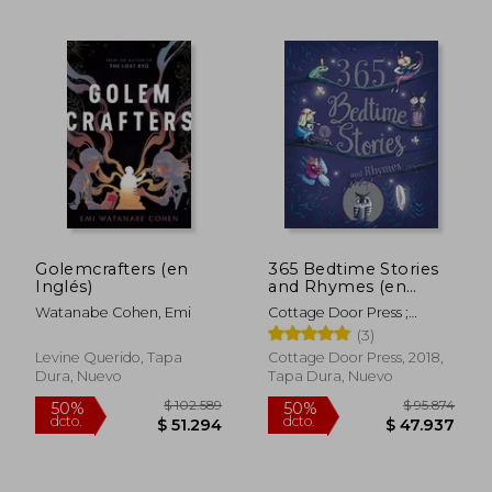
Golemcrafters (en
365 Bedtime Stories
Inglés)
and Rhymes (en
Inglés)
Watanabe Cohen, Emi
Cottage Door Press ;
Parragon Books
(3)
Levine Querido, Tapa
Cottage Door Press, 2018,
Dura, Nuevo
Tapa Dura, Nuevo
$ 89.889
$ 97.7
50%
50%
dcto.
dcto.
$ 44.944
$ 48.8