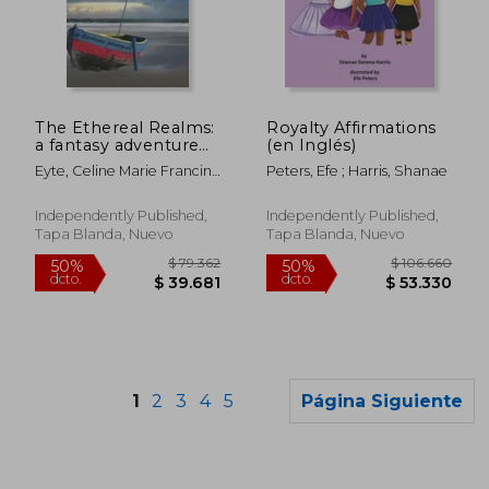
$ 80.934
$ 82.5
50%
50%
dcto.
dcto.
$ 40.467
$ 41.2
The Ethereal Realms:
Royalty Affirmations
a fantasy adventure
(en Inglés)
(en Inglés)
Eyte, Celine Marie Francine
Peters, Efe ; Harris, Shanae
; Eyte, Christopher Jeremy
Independently Published,
Independently Published,
Tapa Blanda, Nuevo
Tapa Blanda, Nuevo
1
2
3
4
5
Página Siguiente