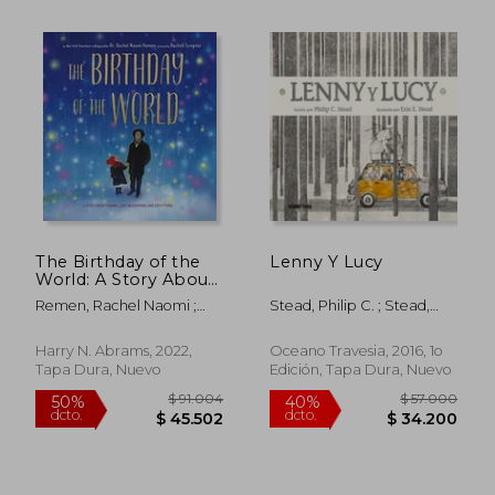
The Birthday of the
Lenny Y Lucy
World: A Story About
Finding Light in
Remen, Rachel Naomi ;
Stead, Philip C. ; Stead,
Everyone and
Sumpter, Rachell
Erin E.
Everything (en
Inglés)
Harry N. Abrams, 2022,
Oceano Travesia, 2016, 1o
Tapa Dura, Nuevo
Edición, Tapa Dura, Nuevo