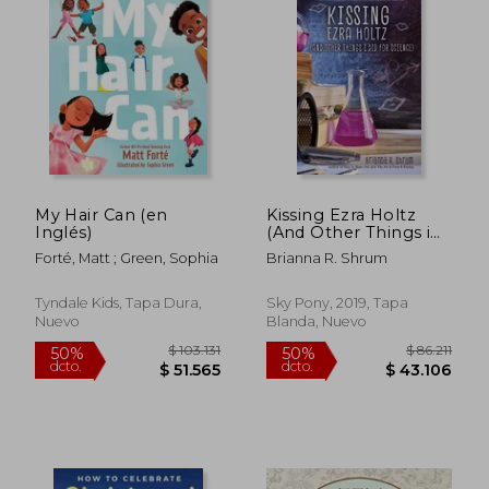
$ 29.500
$ 122.4
10%
50%
dcto.
dcto.
$ 26.550
$ 61.2
My Hair Can (en
Kissing Ezra Holtz
Inglés)
(And Other Things i
did for Science) (en
Forté, Matt ; Green, Sophia
Brianna R. Shrum
Inglés)
Tyndale Kids, Tapa Dura,
Sky Pony, 2019, Tapa
Nuevo
Blanda, Nuevo