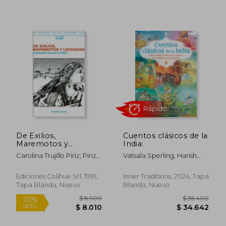
Rápido
De Exilios,
Cuentos clásicos de la
Maremotos y
India:
$ 32.900
$ 37.4
10%
4%
Lechuzas
Carolina Trujillo Piriz; Piriz
Vatsala Sperling, Harish
dcto.
dcto.
$ 29.610
$ 35.7
Trujillo
Johari
Ediciones Colihue Srl, 1991,
Inner Traditions, 2024, Tapa
Tapa Blanda, Nuevo
Blanda, Nuevo