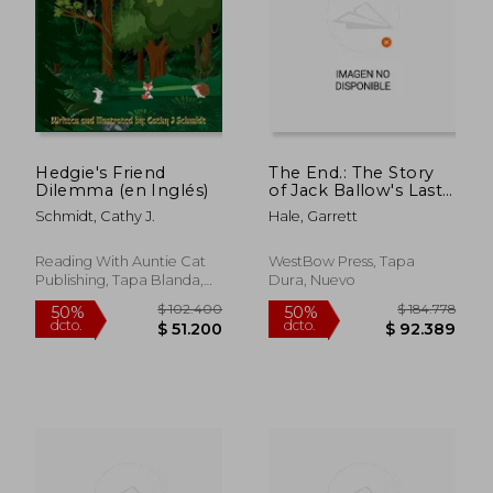
Hedgie's Friend
The End.: The Story
Dilemma (en Inglés)
of Jack Ballow's Last
Few Days on Earth
Schmidt, Cathy J.
Hale, Garrett
(en Inglés)
Reading With Auntie Cat
WestBow Press, Tapa
Publishing, Tapa Blanda,
Dura, Nuevo
Nuevo
$ 106.660
$ 113.
50%
50%
dcto.
dcto.
$ 53.330
$ 56.8