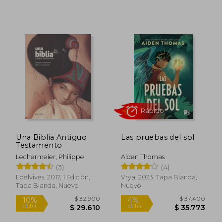
$ 36.481
$ 84.6
10%
40%
dcto.
dcto.
$ 32.833
$ 50.8
Una Biblia Antiguo
Las pruebas del sol
Testamento
Lechermeier, Philippe
Aiden Thomas
(3)
(4)
Edelvives, 2017, 1 Edición,
Vrya, 2023, Tapa Blanda,
Tapa Blanda, Nuevo
Nuevo