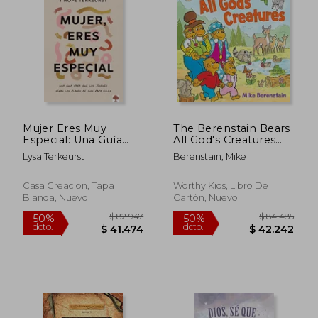
Mujer Eres Muy
The Berenstain Bears
Especial: Una Guía
All God's Creatures
Para Que Las Jóvenes
(en Inglés)
Lysa Terkeurst
Berenstain, Mike
Sepan Los Planes de
Dios Para Ellas / What
$ 103.131
$ 86.
50%
50%
Happens When
Casa Creacion, Tapa
Worthy Kids, Libro De
dcto.
dcto.
$ 51.565
$ 43.1
Young Women Say
Blanda, Nuevo
Cartón, Nuevo
Yes to God