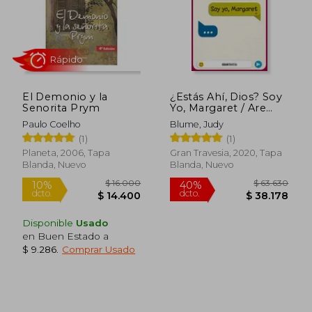
$ 16.900
$ 81.7
6%
50%
dcto.
dcto.
$ 15.961
$ 40.8
El Demonio y la
¿Estás Ahí, Dios? Soy
Senorita Prym
Yo, Margaret / Are
You There God? It's
Paulo Coelho
Blume, Judy
Me, Margaret
(1)
(1)
Planeta, 2006, Tapa
Gran Travesia, 2020, Tapa
Blanda, Nuevo
Blanda, Nuevo
Rápido
Disponible
Usado
en Buen Estado a
$ 9.286
.
Comprar Usado