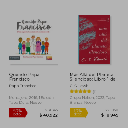
Rápido
Querido Papa
Más Allá del Planeta
Francisco
Silencioso: Libro 1 de
la Trilogía Cósmica
Papa Francisco
C. S. Lewis
(Cósmica
(1)
$ 8.900
$ 35.4
10%
Mensajero, 2016, 1 Edición,
Grupo Nelson, 2022, Tapa
dcto.
$ 8.010
$ 34.6
Tapa Dura, Nuevo
Blanda, Nuevo