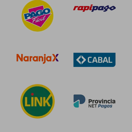
$ 95.112
$ 120.2
50%
50%
dcto.
dcto.
$ 47.556
$ 60.1