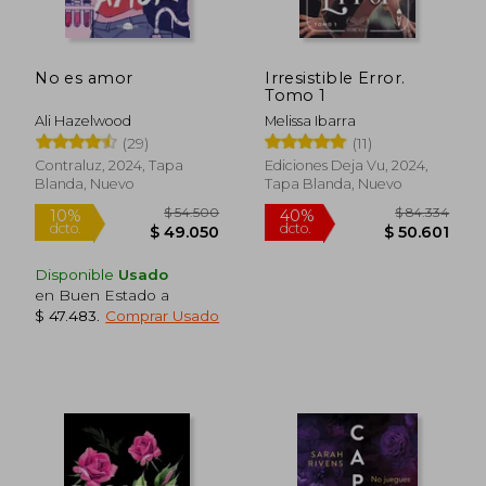
Rápido
No es amor
Irresistible Error.
Tomo 1
Ali Hazelwood
Melissa Ibarra
(29)
(11)
Contraluz, 2024, Tapa
Ediciones Deja Vu, 2024,
Blanda, Nuevo
Tapa Blanda, Nuevo
$ 42.900
$ 88.0
10%
40%
dcto.
dcto.
$ 38.610
$ 52.8
Disponible
Usado
en Buen Estado a
$ 47.483
.
Comprar Usado