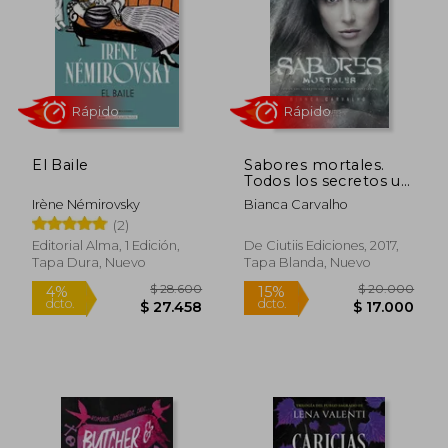
El Baile
Sabores mortales.
Todos los secretos un
día necesitan ser
Irène Némirovsky
Bianca Carvalho
revelados
(2)
Editorial Alma, 1 Edición,
De Ciutiis Ediciones, 2017,
Tapa Dura, Nuevo
Tapa Blanda, Nuevo
$ 83.034
$ 29.8
40%
10%
dcto.
dcto.
$ 49.820
$ 26.8