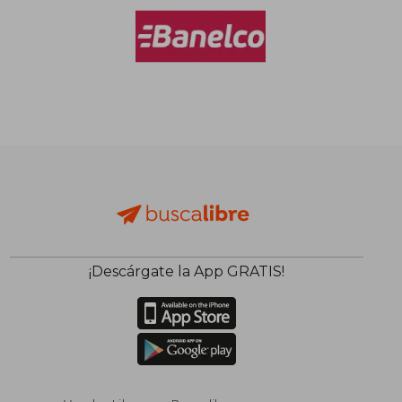
Rápido
$ 15.000
$ 77.8
40%
dcto.
$ 14.491
$ 46.7
¡Descárgate la App GRATIS!