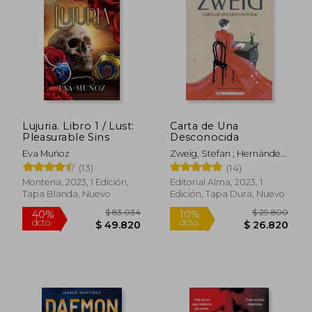
Lujuria. Libro 1 / Lust:
Carta de Una
Pleasurable Sins
Desconocida
Eva Muñoz
Zweig, Stefan ; Hernández
Rodilla, Itziar ; Segovia,
(13)
(14)
Carmen
$ 97.443
$ 77.
50%
40%
Montena, 2023, 1 Edición,
Editorial Alma, 2023, 1
dcto.
dcto.
$ 48.721
$ 46.4
Tapa Blanda, Nuevo
Edición, Tapa Dura, Nuevo