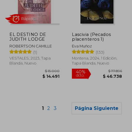
$ 79.792
$ 42.7
50%
10%
dcto.
dcto.
$ 39.896
$ 38.4
EL DESTINO DE
Lascivia (Pecados
JUDITH LODGE
placenteros 1)
ROBERTSON CAMILLE
Eva Muñoz
(1)
(133)
VESTALES, 2023, Tapa
Montena, 2024, 1 Edición,
Blanda, Nuevo
Tapa Blanda, Nuevo
1
2
3
Página Siguiente
Rápido