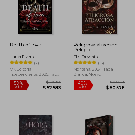
Death of love
Peligrosa atracción.
Peligro 1
Hurfai Rivero
Flor Di Vento
(2)
(15)
Rápido
Rápido
OK Editorial
Montena, 2024, Tapa
Independiente, 2025, Tapa
Blanda, Nuevo
Blanda, Nuevo
$ 28.600
$ 20.0
4%
15%
dcto.
dcto.
$ 27.458
$ 17.0