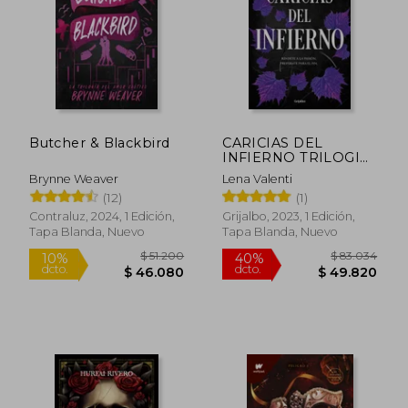
Butcher & Blackbird
CARICIAS DEL
INFIERNO TRILOGIA
DEL FUEGO
Brynne Weaver
Lena Valenti
SAGRADO 3
(12)
(1)
Contraluz, 2024, 1 Edición,
Grijalbo, 2023, 1 Edición,
Tapa Blanda, Nuevo
Tapa Blanda, Nuevo
$ 30.050
$ 38.5
10%
10%
dcto.
dcto.
$ 27.045
$ 34.6