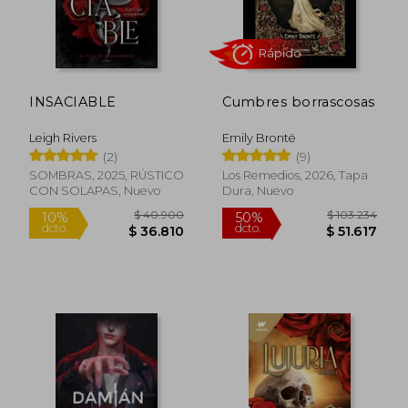
$ 84.739
$ 84.7
50%
50%
dcto.
dcto.
$ 42.370
$ 42.3
INSACIABLE
Cumbres borrascosas
Leigh Rivers
Emily Brontë
(2)
(9)
SOMBRAS, 2025, RÚSTICO
Los Remedios, 2026, Tapa
CON SOLAPAS, Nuevo
Dura, Nuevo
Rápido