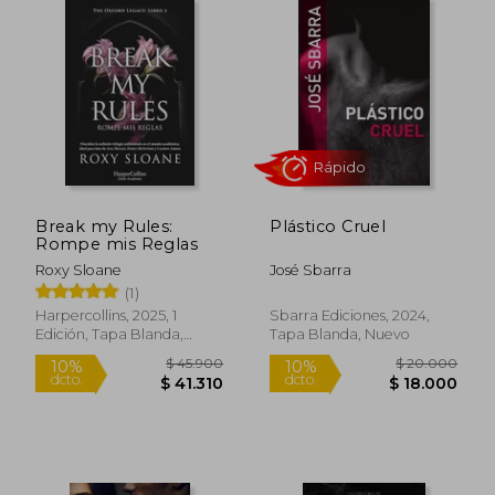
$ 35.995
$ 40.7
10%
10%
dcto.
dcto.
$ 32.396
$ 36.6
Break my Rules:
Plástico Cruel
Rompe mis Reglas
Roxy Sloane
José Sbarra
(1)
Harpercollins, 2025, 1
Sbarra Ediciones, 2024,
Edición, Tapa Blanda,
Tapa Blanda, Nuevo
Nuevo
Rápido