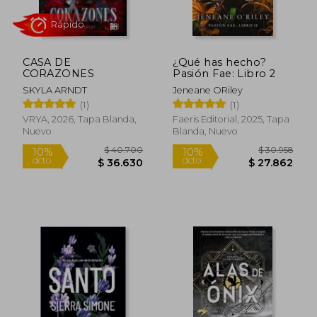
CASA DE
¿Qué has hecho?
CORAZONES
Pasión Fae: Libro 2
SKYLA ARNDT
Jeneane ORiley
$ 51.200
$ 28.0
10%
30%
(1)
(1)
dcto.
dcto.
$ 46.080
$ 19.4
VRYA, 2026, Tapa Blanda,
Faeris Editorial, 2025, Tapa
Nuevo
Blanda, Nuevo
Rápido