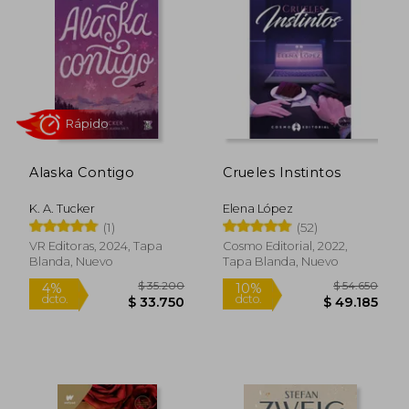
Rápido
Alaska Contigo
Crueles Instintos
$ 45.900
$ 20.0
10%
10%
K. A. Tucker
Elena López
dcto.
dcto.
$ 41.310
$ 18.0
(1)
(52)
VR Editoras, 2024, Tapa
Cosmo Editorial, 2022,
Blanda, Nuevo
Tapa Blanda, Nuevo