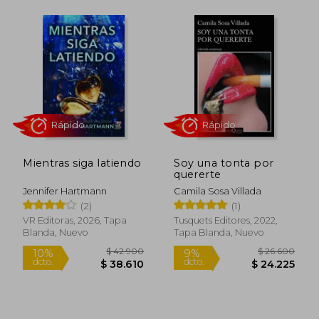
Rápido
Mientras siga latiendo
Soy una tonta por
quererte
Jennifer Hartmann
Camila Sosa Villada
(2)
(1)
VR Editoras, 2026, Tapa
Tusquets Editores, 2022,
Blanda, Nuevo
Tapa Blanda, Nuevo
$ 41.800
$ 77.3
4%
40%
dcto.
dcto.
$ 39.921
$ 46.4