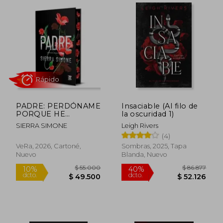
$ 42.900
$ 26.6
10%
9%
dcto.
dcto.
$ 38.610
$ 24.2
PADRE: PERDÓNAME
Insaciable (Al filo de
PORQUE HE
la oscuridad 1)
PECADO - ED. DE
SIERRA SIMONE
Leigh Rivers
LUJO TD
(4)
VeRa, 2026, Cartoné,
Sombras, 2025, Tapa
Nuevo
Blanda, Nuevo
Rápido