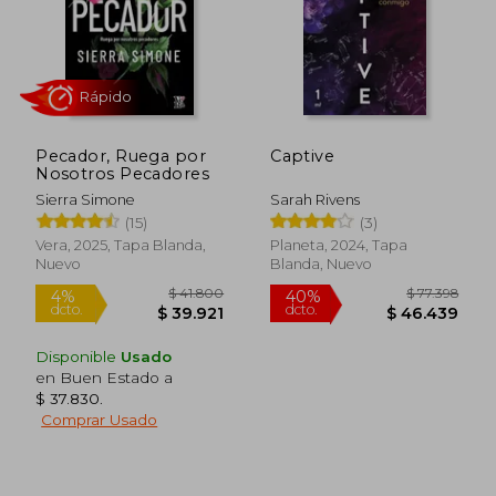
Pecador, Ruega por
Captive
Nosotros Pecadores
Sierra Simone
Sarah Rivens
(15)
(3)
Vera, 2025, Tapa Blanda,
Planeta, 2024, Tapa
Nuevo
Blanda, Nuevo
$ 54.500
$ 84.3
10%
40%
dcto.
dcto.
$ 49.050
$ 50.6
Disponible
Usado
en Buen Estado a
$ 37.830
.
Comprar Usado