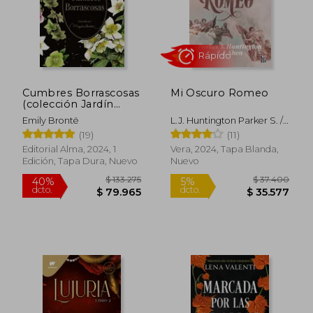
$ 51.200
$ 83.0
10%
40%
dcto.
dcto.
$ 46.080
$ 49.8
Cumbres Borrascosas
Mi Oscuro Romeo
(colección Jardín
Secreto)
Emily Brontë
L.J. Huntington Parker S. /
Shen
(19)
(11)
Editorial Alma, 2024, 1
Vera, 2024, Tapa Blanda,
Edición, Tapa Dura, Nuevo
Nuevo