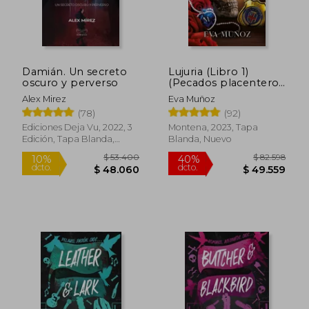
$ 40.900
$ 103.2
10%
50%
dcto.
dcto.
$ 36.810
$ 51.6
Damián. Un secreto
Lujuria (Libro 1)
oscuro y perverso
(Pecados placenteros
2)
Alex Mirez
Eva Muñoz
(78)
(92)
Ediciones Deja Vu, 2022, 3
Montena, 2023, Tapa
Edición, Tapa Blanda,
Blanda, Nuevo
Nuevo