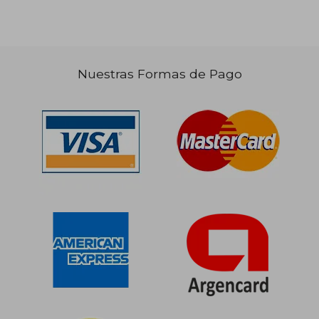
Nuestras Formas de Pago
$ 133.275
$ 37.4
40%
5%
dcto.
dcto.
$ 79.965
$ 35.5