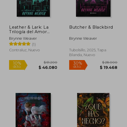
Leather & Lark: La
Butcher & Blackbird
$ 53.400
$ 82.5
10%
40%
Trilogía del Amor
dcto.
dcto.
$ 48.060
$ 49.5
Caótico 2
Brynne Weaver
Brynne Weaver
(1)
Contraluz, Nuevo
Tubolsillo, 2025, Tapa
Blanda, Nuevo