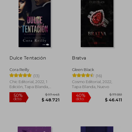
$ 55.000
$ 86.8
10%
40%
dcto.
dcto.
$ 49.500
$ 52.1
Dulce Tentación
Bratva
Cora Reilly
Gleen Black
(13)
(16)
Chic Editorial, 2022, 1
Cosmo Editorial, 2022,
Edición, Tapa Blanda,
Tapa Blanda, Nuevo
Nuevo