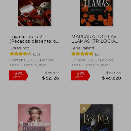
$ 105.165
$ 84.2
50%
40%
dcto.
dcto.
$ 52.583
$ 50.5
Lujuria. Libro 2
MARCADA POR LAS
(Pecados placenteros
LLAMAS (TRILOGIA
2)
DEL FUEGO
Eva Muñoz
Lena Valenti
SAGRADO 2)
(33)
(2)
Montena, 2023, 1 Edición,
Grijalbo, 2023, 1 Edición,
Tapa Blanda, Nuevo
Tapa Blanda, Nuevo
Rápido