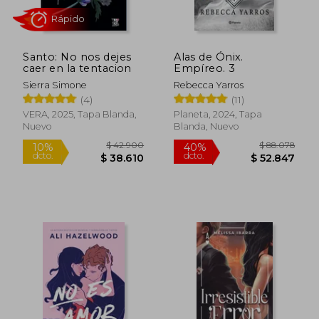
Santo: No nos dejes
Alas de Ónix.
caer en la tentacion
Empíreo. 3
Sierra Simone
Rebecca Yarros
(4)
(11)
VERA, 2025, Tapa Blanda,
Planeta, 2024, Tapa
Nuevo
Blanda, Nuevo
$ 40.700
$ 30.9
10%
10%
dcto.
dcto.
$ 36.630
$ 27.8