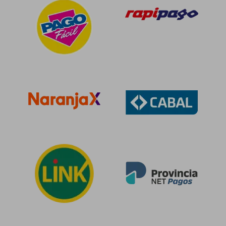
$ 86.877
$ 83.0
40%
40%
dcto.
dcto.
$ 52.126
$ 49.8