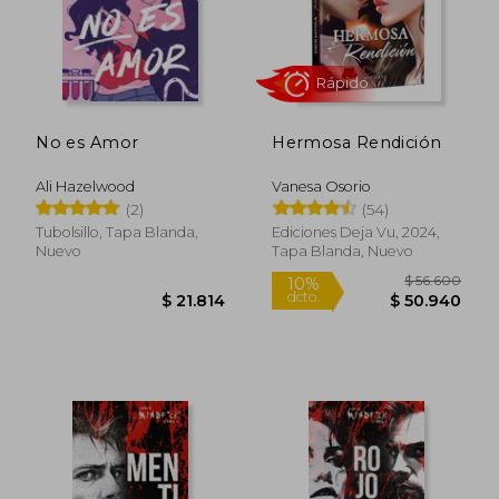
No es Amor
Hermosa Rendición
Ali Hazelwood
Vanesa Osorio
(2)
(54)
Tubolsillo, Tapa Blanda,
Ediciones Deja Vu, 2024,
Nuevo
Tapa Blanda, Nuevo
Rápido
$ 56.6
10%
dcto.