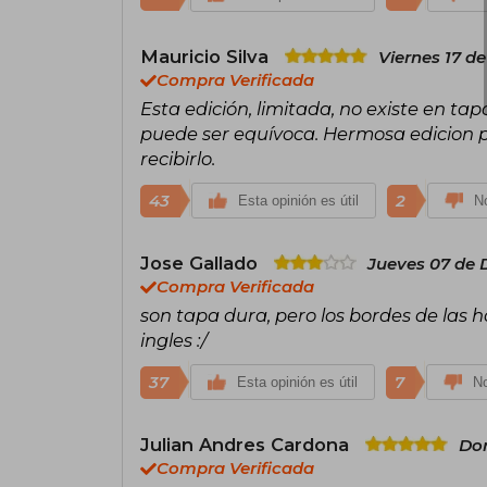
Mauricio Silva
Viernes 17 d
Compra Verificada
Esta edición, limitada, no existe en ta
puede ser equívoca. Hermosa edicion po
recibirlo.
43
2
Esta opinión es útil
No
Jose Gallado
Jueves 07 de 
Compra Verificada
son tapa dura, pero los bordes de las h
ingles :/
37
7
Esta opinión es útil
No
Julian Andres Cardona
Dom
Compra Verificada