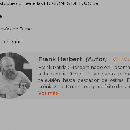
estuche contiene las EDICIONES DE LUJO de:
e
mesías de Dune
os de Dune
Frank Herbert
(Autor)
Ver Pág
Frank Patrick Herbert nació en Tacoma,
a la ciencia ficción, tuvo varias pro
televisión hasta pescador de ostras. E
crónicas de Dune, con gran éxito de la 
mundo imaginario con su propia política
Ver más
La primera obra de la saga, Dune, sup
obtuvo los premios Nébula y Hugo, 
Fantasía, que compartió con El señor de
el 11 de febrero de 1986. El resto de en