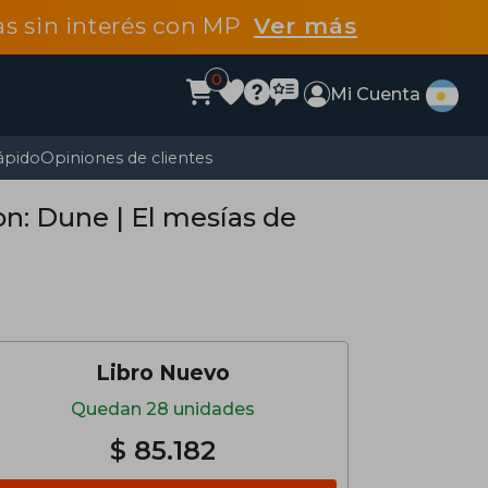
tas sin interés con MP
Ver más
0
Mi Cuenta
ápido
Opiniones de clientes
on: Dune | El mesías de
Libro Nuevo
Quedan 28 unidades
$ 85.182