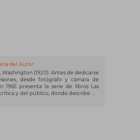
ina del Autor
 Washington (1920). Antes de dedicarse
fesiones, desde fotógrafo y cámara de
n 1965 presenta la serie de libros Las
crítica y del público, donde describe un
, ecología y estructura social.
uso un auténtico fenómeno literario y
además del Premio Internacional de
 las moscas de William Golding. Falleció
tregas de la saga son: El mesías de Dune,