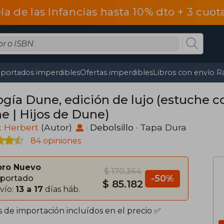
Día de las Infancias hasta 10% dto + 3 cuo
portados imperdibles
Ofertas imperdibles
Libros con envío R
ogía Dune, edición de lujo (estuche c
e | Hijos de Dune)
k Herbert
(Autor)
·
Debolsillo
· Tapa Dura
84 opiniones
bro Nuevo
$ 170.364
-50%
portado
$ 85.182
vío:
13 a 17
días háb.
s de importación incluídos en el precio ✅