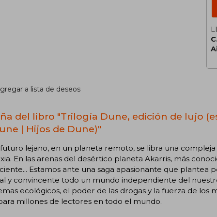
L
C
A
gregar a lista de deseos
ña del libro "Trilogía Dune, edición de lujo (
une | Hijos de Dune)"
futuro lejano, en un planeta remoto, se libra una complej
axia. En las arenas del desértico planeta Akarris, más con
iciente... Estamos ante una saga apasionante que plantea
al y convincente todo un mundo independiente del nuestro.
mas ecológicos, el poder de las drogas y la fuerza de los 
para millones de lectores en todo el mundo.