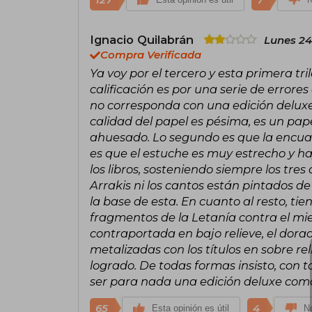
Ignacio Quilabrán
Lunes 24
Compra Verificada
Ya voy por el tercero y esta primera tri
calificación es por una serie de errore
no corresponda con una edición deluxe
calidad del papel es pésima, es un pape
ahuesado. Lo segundo es que la encuad
es que el estuche es muy estrecho y 
los libros, sosteniendo siempre los tre
Arrakis ni los cantos están pintados de
la base de esta. En cuanto al resto, ti
fragmentos de la Letanía contra el mie
contraportada en bajo relieve, el dorad
metalizadas con los títulos en sobre rel
logrado. De todas formas insisto, con 
ser para nada una edición deluxe com
65
4
Esta opinión es útil
No