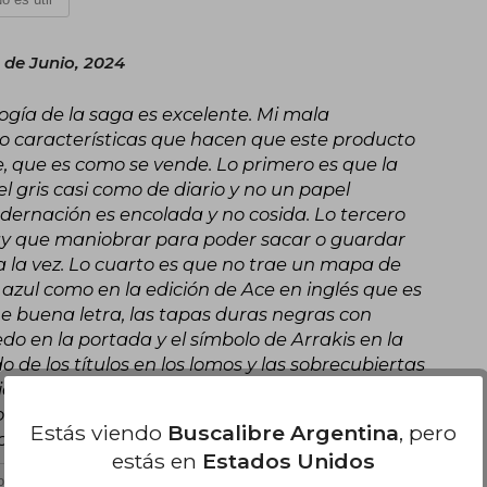
 de Junio, 2024
logía de la saga es excelente. Mi mala
s o características que hacen que este producto
, que es como se vende. Lo primero es que la
l gris casi como de diario y no un papel
ernación es encolada y no cosida. Lo tercero
hay que maniobrar para poder sacar o guardar
s a la vez. Lo cuarto es que no trae un mapa de
 azul como en la edición de Ace en inglés que es
ene buena letra, las tapas duras negras con
do en la portada y el símbolo de Arrakis en la
o de los títulos en los lomos y las sobrecubiertas
ieve en las portadas y las ilustraciones está bien
todas las faltas que mencioné, esta no alcanza a
Estás viendo
Buscalibre Argentina
, pero
o se pretende vender.
estás en
Estados Unidos
 es útil