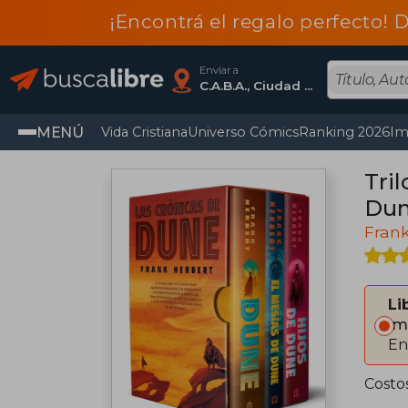
¡Encontrá el regalo perfecto! 
Enviar a
C.A.B.A., Ciudad Autónoma De Buenos Aires
MENÚ
Vida Cristiana
Universo Cómics
Ranking 2026
Im
Tril
Dun
Fran
Li
Im
En
Costo