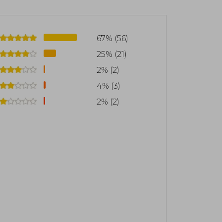
e, Herejes de Dune y Casa Capitular:
67% (56)
25% (21)
2% (2)
4% (3)
2% (2)