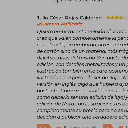
Julio César Rojas Calderón
Compra Verificada
Quiero empezar esta opinión diciendo q
creo que valen completamente la pena,
con el costo, sin embargo, no es una e
de cartón sino de un material más frági
difícil sacarlos del mismo. Son pasta du
edición, con detalles metalizados y un
ilustración también en la cara posteri
ilustraciones a pesar de ser de "lujo".
versión en inglés, algo que hubiera a
bastante. Como mencioné la encuadern
como debería ser una edición de lujo) 
edición de Nova con ilustraciones es d
completamente su precio pero no es u
decidan a publicar una verdadera edic
127
7
Esta opinión es útil
N