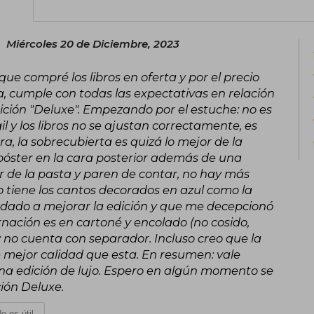
Hijos de Dune, Dios emperador de Dun
Dune.
Miércoles 20 de Diciembre, 2023
ue compré los libros en oferta y por el precio
 cumple con todas las expectativas en relación
dición "Deluxe". Empezando por el estuche: no es
l y los libros no se ajustan correctamente, es
ra, la sobrecubierta es quizá lo mejor de la
 póster en la cara posterior además de una
or de la pasta y paren de contar, no hay más
 No tiene los cantos decorados en azul como la
yudado a mejorar la edición y que me decepcionó
ación es en cartoné y encolado (no cosido,
y no cuenta con separador. Incluso creo que la
e mejor calidad que esta. En resumen: vale
na edición de lujo. Espero en algún momento se
ión Deluxe.
o es útil