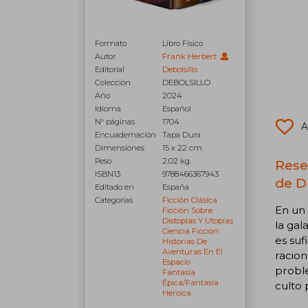
Formato
Libro Físico
Autor
Frank Herbert
Editorial
Debolsillo
Colección
DEBOLSILLO
Año
2024
Idioma
Español
N° páginas
1704
A
Encuadernación
Tapa Dura
Dimensiones
15 x 22 cm
Peso
2.02 kg.
Rese
ISBN13
9788466367943
de D
Editado en
España
Categorías
Ficción Clásica
En un 
Ficción Sobre
Distopías Y Utopías
la gal
Ciencia Ficción:
es suf
Historias De
Aventuras En El
racion
Espacio
proble
Fantasía
Épica/fantasía
culto 
Heroica