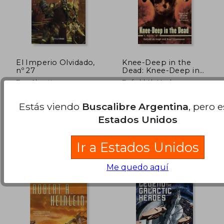
El Imperio Olvidado,
Knee-Deep in the
nº 27
Dead: Knee-Deep in
the Dead (Doom) (en
Dan Abnett
Dafydd Ab Hugh
Inglés)
(1)
Minotauro, 2016, Tapa
Gallery Books, Tapa
Estás viendo
Buscalibre Argentina
, pero 
Blanda, Nuevo
Blanda, Nuevo
Estados Unidos
$ 96.593
$ 76.1
50%
50%
dcto.
dcto.
$ 48.297
$ 38.0
Ir a Estados Unidos
Me quedo aquí