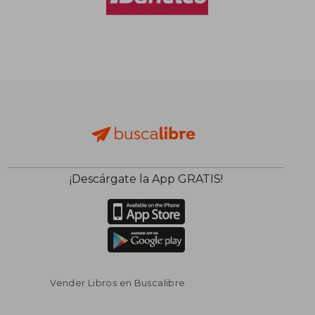
$ 94.344
$ 116.
50%
50%
dcto.
dcto.
$ 47.172
$ 58.2
¡Descárgate la App GRATIS!
Vender Libros en Buscalibre