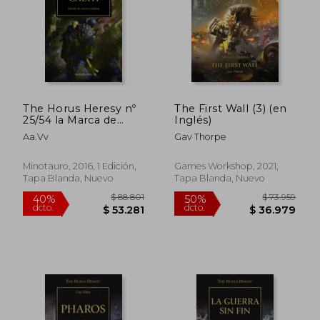
$ 96.593
$ 96.5
50%
50%
dcto.
dcto.
$ 48.297
$ 48.2
The Horus Heresy nº
The First Wall (3) (en
25/54 la Marca de
Inglés)
Calth
Aa.Vv
Gav Thorpe
Minotauro, 2016, 1 Edición,
Games Workshop, 2021,
Tapa Blanda, Nuevo
Tapa Blanda, Nuevo