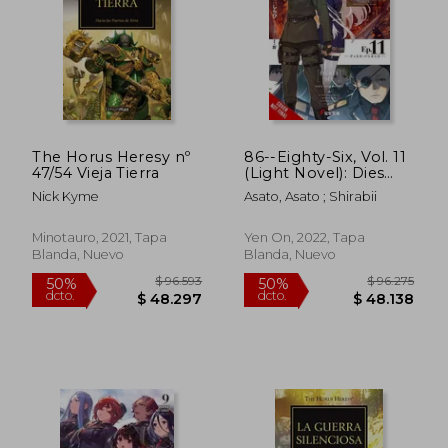
$ 96.593
$ 76.1
50%
50%
dcto.
dcto.
$ 48.297
$ 38.0
The Horus Heresy nº
86--Eighty-Six, Vol. 11
47/54 Vieja Tierra
(Light Novel): Dies
Passionis (86--Eighty-
Nick Kyme
Asato, Asato ; Shirabii
Six (Light Novel), 11)
(en Inglés)
Minotauro, 2021, Tapa
Yen On, 2022, Tapa
Blanda, Nuevo
Blanda, Nuevo