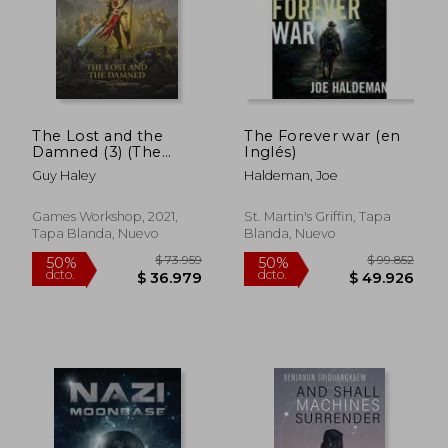
The Lost and the
The Forever war (en
Damned (3) (The
Inglés)
Horus Heresy: Siege
Guy Haley
Haldeman, Joe
of Terra) (en Inglés)
$ 96.593
$ 96.5
50%
50%
dcto.
dcto.
$ 48.297
$ 48.2
Games Workshop, 2021,
St. Martin's Griffin, Tapa
Tapa Blanda, Nuevo
Blanda, Nuevo