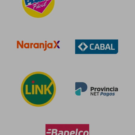
$ 88.450
$ 102.5
50%
50%
dcto.
dcto.
$ 44.225
$ 51.2