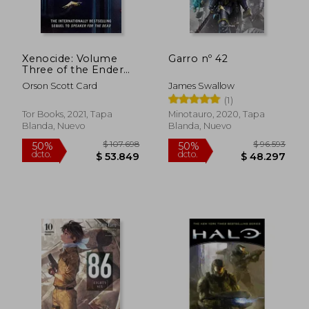
Xenocide: Volume
Garro nº 42
Three of the Ender
Saga: 3 (Ender Wiggin
Orson Scott Card
James Swallow
Saga) (en Inglés)
(1)
Tor Books, 2021, Tapa
Minotauro, 2020, Tapa
Blanda, Nuevo
Blanda, Nuevo