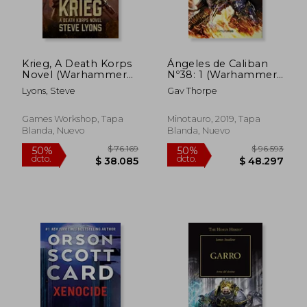
Krieg, A Death Korps
Ángeles de Caliban
Novel (Warhammer
Nº38: 1 (Warhammer
40,000) (en Inglés)
the Horus Heresy)
Lyons, Steve
Gav Thorpe
Games Workshop, Tapa
Minotauro, 2019, Tapa
Blanda, Nuevo
Blanda, Nuevo
$ 165.628
$ 88.8
50%
40%
dcto.
dcto.
$ 82.814
$ 53.2