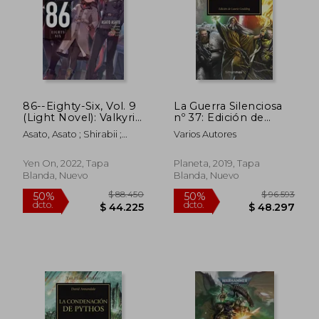
$ 89.962
$ 78.3
50%
50%
dcto.
dcto.
$ 44.981
$ 39.1
86--Eighty-Six, Vol. 9
La Guerra Silenciosa
(Light Novel): Valkyrie
nº 37: Edición de
has Landed (86--
Laurie Goulding
Asato, Asato ; Shirabii ;
Varios Autores
Eighty-Six (Light
(Warhammer the
Lempert, Roman
Novel), 9) (en Inglés)
Horus Heresy)
Yen On, 2022, Tapa
Planeta, 2019, Tapa
Blanda, Nuevo
Blanda, Nuevo