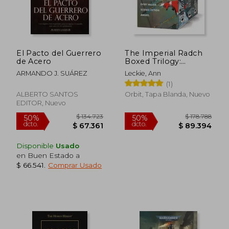
El Pacto del Guerrero
The Imperial Radch
de Acero
Boxed Trilogy:
Ancillary Justice,
ARMANDO J. SUÁREZ
Leckie, Ann
Ancillary Sword, and
(1)
Ancillary Mercy (The
Imperial Radch
ALBERTO SANTOS
Orbit, Tapa Blanda, Nuevo
Trilogy) (en Inglés)
EDITOR, Nuevo
Disponible
Usado
en Buen Estado a
$ 66.541
.
Comprar Usado
$ 96.593
$ 78.3
50%
50%
dcto.
dcto.
$ 48.297
$ 39.1