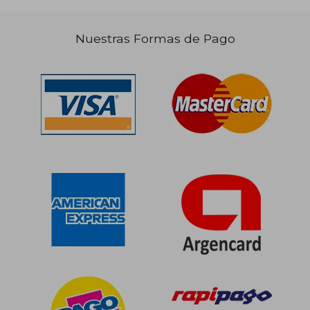
Nuestras Formas de Pago
$ 107.698
$ 96.5
50%
50%
dcto.
dcto.
$ 53.849
$ 48.2