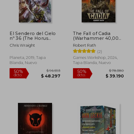
El Sendero del Cielo
The Fall of Cadia
nº 36 (The Horus
(Warhammer 40,000)
Heresy)
(en Inglés)
Chris Wraight
Robert Rath
(2)
Planeta, 2019, Tapa
Games Workshop, 2024,
Blanda, Nuevo
Tapa Blanda, Nuevo
$ 80.590
$ 102.5
50%
50%
dcto.
dcto.
$ 40.295
$ 51.2