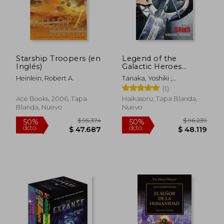
Starship Troopers (en
Legend of the
Inglés)
Galactic Heroes
Volume 1 (en Inglés)
Heinlein, Robert A.
Tanaka, Yoshiki ;
Huddleston, Daniel
(1)
Ace Books, 2006, Tapa
Haikasoru, Tapa Blanda,
Blanda, Nuevo
Nuevo
$ 96.593
$ 73.9
50%
50%
dcto.
dcto.
$ 48.297
$ 36.9