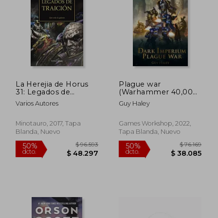
La Herejia de Horus
Plague war
31: Legados de
(Warhammer 40,000)
Traicion
(en Inglés)
Varios Autores
Guy Haley
Minotauro, 2017, Tapa
Games Workshop, 2022,
Blanda, Nuevo
Tapa Blanda, Nuevo
$ 134.723
$ 178.7
50%
50%
dcto.
dcto.
$ 67.361
$ 89.3