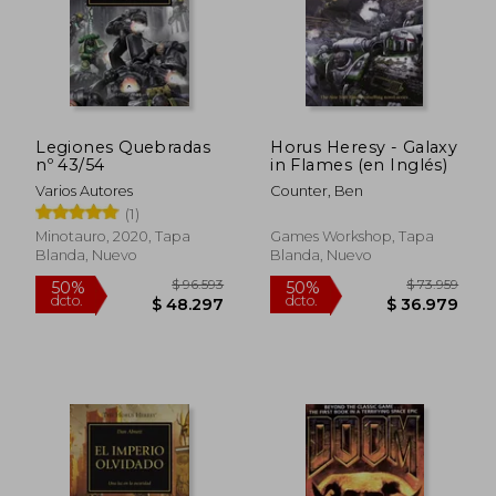
Legiones Quebradas
Horus Heresy - Galaxy
nº 43/54
in Flames (en Inglés)
Varios Autores
Counter, Ben
(1)
$ 88.450
$ 96.5
50%
50%
Minotauro, 2020, Tapa
Games Workshop, Tapa
dcto.
dcto.
$ 44.225
$ 48.2
Blanda, Nuevo
Blanda, Nuevo