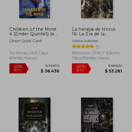
Children of the Mind:
La herejía de Horus
4 (Ender Quintet) (en
16. La Era de la
Inglés)
Oscuridad
Orson Scott Card
Varios Autores
(1)
Tor Books, 2021, Tapa
Minotauro, 2016, 1ª Edición,
Blanda, Nuevo
Tapa Blanda, Nuevo
$ 76.872
$ 88.8
50%
40%
dcto.
dcto.
$ 38.436
$ 53.2