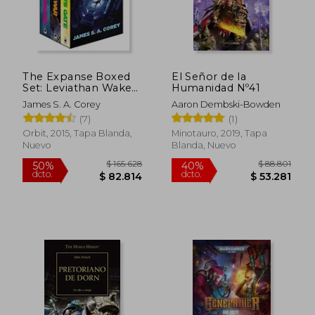
The Expanse Boxed
El Señor de la
Set: Leviathan Wakes,
Humanidad Nº41
Caliban's war and
James S. A. Corey
Aaron Dembski-Bowden
Abaddon's Gate (en
(7)
(1)
Inglés)
Orbit, 2015, Tapa Blanda,
Minotauro, 2019, Tapa
Nuevo
Blanda, Nuevo
$ 96.593
$ 101.7
50%
50%
dcto.
dcto.
$ 48.297
$ 50.8