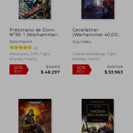
Pretoriano de Dorn
Genefather
Nº39: 1 (Warhammer
(Warhammer 40,000)
the Horus Heresy)
(en Inglés)
John French
Guy Haley
(2)
Minotauro, 2019, Tapa
Games Workshop, Tapa
Blanda, Nuevo
Blanda, Nuevo
$ 95.374
$ 96.2
50%
50%
dcto.
dcto.
$ 47.687
$ 48.1