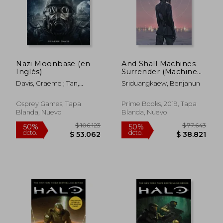
Nazi Moonbase (en
And Shall Machines
Inglés)
Surrender (Machine
Mandate) (en Inglés)
Davis, Graeme ; Tan,
Sriduangkaew, Benjanun
Darren
Osprey Games, Tapa
Prime Books, 2019, Tapa
Blanda, Nuevo
Blanda, Nuevo
$ 73.959
$ 99.8
50%
50%
dcto.
dcto.
$ 36.979
$ 49.9