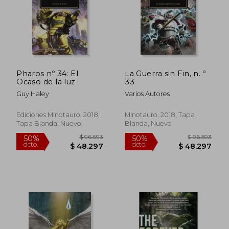
Pharos nº 34: El
La Guerra sin Fin, n. º
$ 88.801
$ 73.9
Ocaso de la luz
33
40%
50%
dcto.
dcto.
$ 53.281
$ 36.9
Guy Haley
Varios Autores
Ediciones Minotauro, 2018,
Minotauro, 2018, Tapa
Tapa Blanda, Nuevo
Blanda, Nuevo