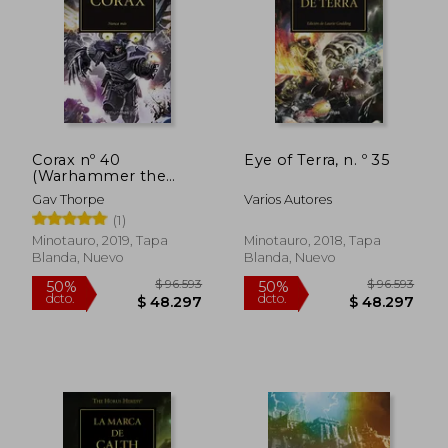
dcto.
dcto.
$ 54.353
$ 58.2
Corax nº 40
Eye of Terra, n. º 35
(Warhammer the
Horus Heresy, nº 1)
Gav Thorpe
Varios Autores
(1)
Minotauro, 2019, Tapa
Minotauro, 2018, Tapa
Blanda, Nuevo
Blanda, Nuevo