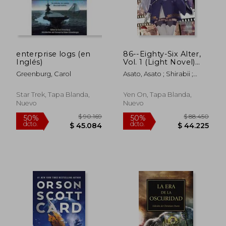
enterprise logs (en
86--Eighty-Six Alter,
Inglés)
Vol. 1 (Light Novel)
(en Inglés)
Greenburg, Carol
Asato, Asato ; Shirabii ;
Lempert, Roman
Star Trek, Tapa Blanda,
Yen On, Tapa Blanda,
Nuevo
Nuevo
$ 90.169
$ 88.4
50%
50%
dcto.
dcto.
$ 45.084
$ 44.2