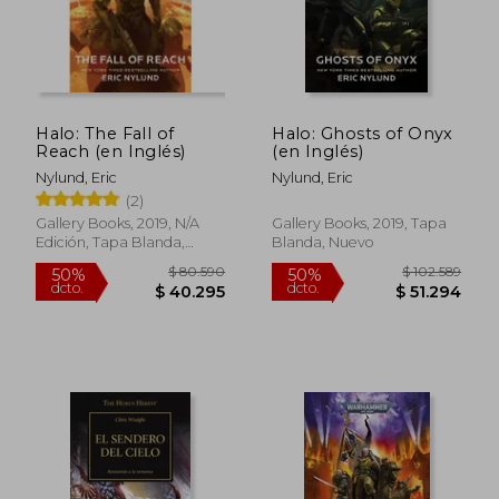
Halo: The Fall of
Halo: Ghosts of Onyx
Reach (en Inglés)
(en Inglés)
Nylund, Eric
Nylund, Eric
(2)
Gallery Books, 2019, N/A
Gallery Books, 2019, Tapa
Edición, Tapa Blanda,
Blanda, Nuevo
Nuevo
$ 106.123
$ 77.6
50%
50%
dcto.
dcto.
$ 53.062
$ 38.8