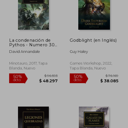
La condenación de
Godblight (en Inglés)
Pythos - Numero 30
$ 96.593
$ 96.2
50%
50%
(The Horus Heresy)
dcto.
dcto.
$ 48.297
$ 48.1
David Annandale
Guy Haley
Minotauro, 2017, Tapa
Games Workshop, 2022,
Blanda, Nuevo
Tapa Blanda, Nuevo