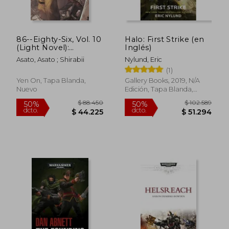
$ 96.593
$ 107.9
50%
50%
dcto.
dcto.
$ 48.297
$ 53.9
86--Eighty-Six, Vol. 10
Halo: First Strike (en
(Light Novel):
Inglés)
Fragmental Neoteny
Asato, Asato ; Shirabii
Nylund, Eric
(86--Eighty-Six (Light
(1)
Novel), 10) (en Inglés)
Yen On, Tapa Blanda,
Gallery Books, 2019, N/A
Nuevo
Edición, Tapa Blanda,
Nuevo