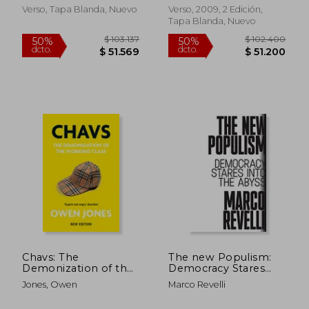
Verso, Tapa Blanda, Nuevo
Verso, 2009, 2 Edición,
Tapa Blanda, Nuevo
$ 156.497
$ 96.7
50%
50%
dcto.
dcto.
$ 78.249
$ 48.3
Chavs: The
The new Populism:
Demonization of the
Democracy Stares
Working Class (en
Into the Abyss (en
Jones, Owen
Marco Revelli
Inglés)
Inglés)