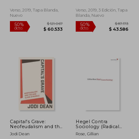
Inglés)
Verso, 2019, Tapa Blanda,
Verso, 2019, 3 Edición, Tapa
Nuevo
Blanda, Nuevo
$ 119.151
$ 119.
50%
50%
dcto.
dcto.
$ 59.576
$ 59.8
Capital's Grave:
Hegel Contra
Neofeudalism and the
Sociology (Radical
new Class Struggle
Thinkers) (en Inglés)
Jodi Dean
Rose, Gillian
(en Inglés)