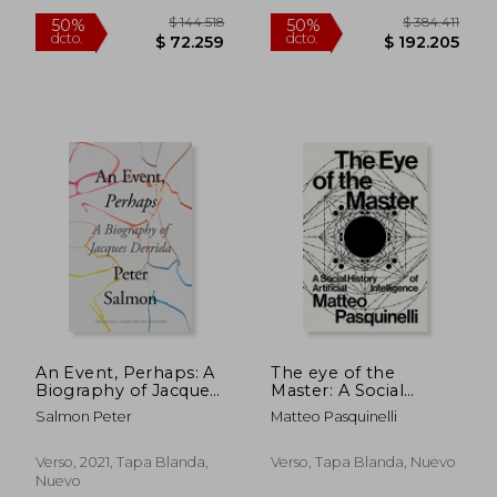
$ 110.337
$ 108.9
50%
50%
dcto.
dcto.
$ 55.168
$ 54.4
An Event, Perhaps: A
The eye of the
Biography of Jacques
Master: A Social
Derrida (en Inglés)
History of Artificial
Salmon Peter
Matteo Pasquinelli
Intelligence (en
Inglés)
Verso, 2021, Tapa Blanda,
Verso, Tapa Blanda, Nuevo
Nuevo