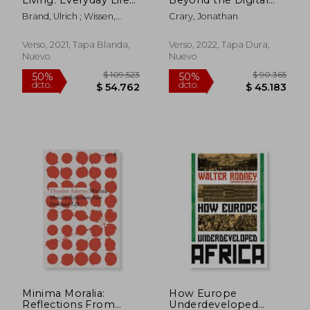
and the Ecological
age to a Post-
Brand, Ulrich ; Wissen,
Crary, Jonathan
Crisis of Capitalism
Capitalist World (en
Markus
(en Inglés)
Inglés)
Verso, 2021, Tapa Blanda,
Verso, 2022, Tapa Dura,
$ 119.666
$ 137.5
50%
50%
Nuevo
Nuevo
dcto.
dcto.
$ 59.833
$ 68.7
Minima Moralia:
How Europe
Reflections From
Underdeveloped