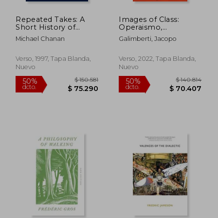
Repeated Takes: A
Images of Class:
Short History of
Operaismo,
Recording and its
Autonomia and the
Michael Chanan
Galimberti, Jacopo
Effects on Music (en
Visual Arts (1962-
Inglés)
1988) (en Inglés)
Verso, 1997, Tapa Blanda,
Verso, 2022, Tapa Blanda,
Nuevo
Nuevo
$ 150.581
$ 140.8
50%
50%
dcto.
dcto.
$ 75.290
$ 70.4