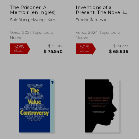
The Prisoner: A
Inventions of a
Memoir (en Inglés)
Present: The Novel in
its Crisis of
Sok-Yong, Hwang ; Kim-
Fredric Jameson
Globalization (en
Russell, Sora ; Hur, Anton
Inglés)
Verso, 2021, Tapa Dura,
Verso, 2024, Tapa Dura,
Nuevo
Nuevo
$ 151.081
$ 131.
50%
50%
dcto.
dcto.
$ 75.540
$ 65.6