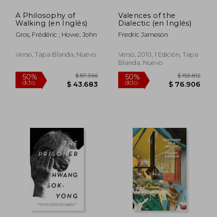
A Philosophy of
Valences of the
Walking (en Inglés)
Dialectic (en Inglés)
Gros, Frédéric ; Howe, John
Fredric Jameson
Verso, Tapa Blanda, Nuevo
Verso, 2010, 1 Edición, Tapa
Blanda, Nuevo
$ 87.366
$ 153.
50%
50%
dcto.
dcto.
$ 43.683
$ 76.9