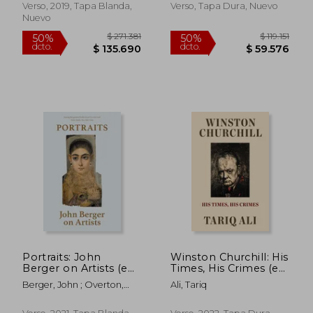
Verso, 2019, Tapa Blanda,
Verso, Tapa Dura, Nuevo
Nuevo
$ 86.060
$ 90.3
Portraits: John
Winston Churchill: His
50%
50%
dcto.
dcto.
Berger on Artists (en
Times, His Crimes (en
$ 43.030
$ 45.1
Inglés)
Inglés)
Berger, John ; Overton,
Ali, Tariq
Tom