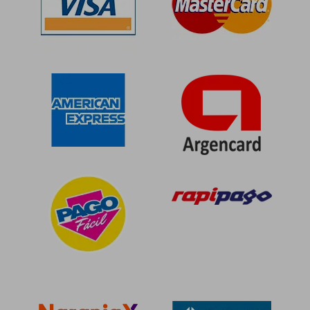
$ 103.137
$ 102.4
50%
50%
dcto.
dcto.
$ 51.569
$ 51.2