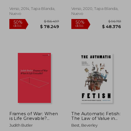
w. Adorno (Radical
Thinkers) (en Inglés)
Verso, 2014, Tapa Blanda,
Verso, 2020, Tapa Blanda,
Nuevo
Nuevo
$ 87.173
$ 110.3
50%
50%
dcto.
dcto.
$ 43.586
$ 55.1
Frames of War: When
The Automatic Fetish:
is Life Grievable?
The Law of Value in
(Radical Thinkers) (en
Marx's Capital (en
Judith Butler
Best, Beverley
Inglés)
Inglés)