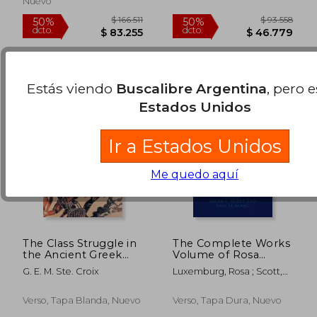
50%
50%
Nuevo
dcto.
dcto.
$ 45.453
$ 65.6
Estás viendo
Buscalibre Argentina
, pero 
Estados Unidos
Ir a Estados Unidos
Me quedo aquí
The Class Struggle in
The Complete Works
the Ancient Greek
Volume of Rosa
World: From the
Luxemburg: Volume
G. E. M. Ste. Croix
Luxemburg, Rosa ; Scott,
Archaic age to the
V (en Inglés)
Helen C. ; LeBlanc, Paul
Arab Conquests
(World History Series)
Verso, Tapa Blanda, Nuevo
Verso, Tapa Dura, Nuevo
(en Inglés)