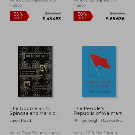
Verso, 2021, Tapa Blanda,
Verso, 2022, Tapa Dura,
Nuevo
Nuevo
The Double Shift:
The People's
Spinoza and Marx on
Republic of Walmart:
the Politics of Work
How the World's
Jason Read
Phillips, Leigh ; Rozworski,
$ 271.381
$ 119.
(en Inglés)
Biggest Corporations
50%
50%
Michal
dcto.
dcto.
are Laying the
$ 135.690
$ 59.5
Foundation for
Verso, Tapa Blanda, Nuevo
Verso, 2019, N/A Edición,