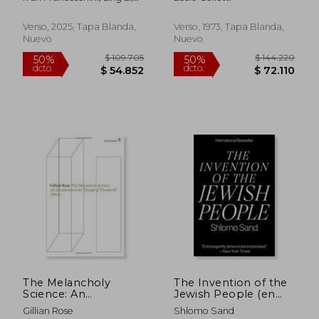
Compounds (en
Mark Bo
Inglés)
Verso, 2025, Tapa Blanda,
Verso, 1973, Tapa Blanda,
Nuevo
Nuevo
$ 144.518
$ 384.4
50%
50%
dcto.
dcto.
$ 72.259
$ 192.2
The Melancholy
The Invention of the
Science: An
Jewish People (en
Introduction to the
Inglés)
Gillian Rose
Shlomo Sand
Thought of Theodor