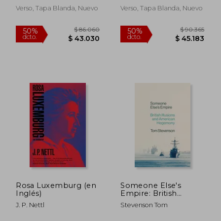
Verso, Tapa Blanda, Nuevo
Verso, Tapa Blanda, Nuevo
$ 109.523
$ 118.
50%
50%
dcto.
dcto.
$ 54.762
$ 59.0
Rosa Luxemburg (en
Someone Else's
Inglés)
Empire: British
Illusions and
J. P. Nettl
Stevenson Tom
American Hegemony
(en Inglés)