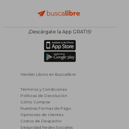
$ 82.752
$ 111.
50%
50%
dcto.
dcto.
$ 41.376
$ 55.5
¡Descárgate la App GRATIS!
Vender Libros en Buscalibre
Términos y Condiciones
Políticas de Devolución
Cómo Comprar
Nuestras Formas de Pago
Opiniones de clientes
Costos de Despacho
Seguridad Redes Sociales