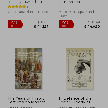
Lemmey, Huw ; Miller, Ben
Malm, Andreas
(1)
Verso, Tapa Blanda, Nuevo
Verso, 2021, Tapa Blanda,
Nuevo
$ 87.664
$ 106.5
50%
50%
dcto.
dcto.
$ 43.832
$ 53.2
The Years of Theory:
In Defence of the
Lectures on Modern
Terror: Liberty or
French Thought (en
Death in the French
Fredric Jameson
Wahnich, Sophie ; Zizek,