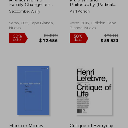
50%
50%
dcto.
dcto.
Family Change (en
Philosophy (Radical
$ 57.754
$ 65.6
Inglés)
Thinkers) (en Inglés)
Seccombe, Wally
Karl Korsch
Verso, 1995, Tapa Blanda,
Verso, 2013, 1 Edición, Tapa
Nuevo
Blanda, Nuevo
Marx on Money
Critique of Everyday