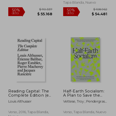
Socialism (Jacobin)
Tapa Blanda, Nuevo
(en Inglés)
Reading Capital: The
Half-Earth Socialism:
Complete Edition (en
A Plan to Save the
Inglés)
Future from
Louis Althusser
Vettese, Troy ; Pendergrass,
Extinction, Climate
Drew
Change and
Pandemics (en
Verso, 2016, Tapa Blanda,
Verso, Tapa Blanda, Nuevo
$ 90.907
$ 131.
Inglés)