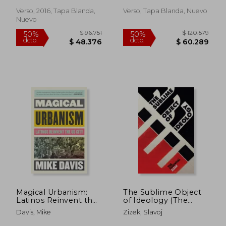
Verso, 2016, Tapa Blanda,
Verso, Tapa Blanda, Nuevo
Nuevo
$ 109.705
$ 144.2
50%
50%
dcto.
dcto.
$ 54.852
$ 72.1
Magical Urbanism:
The Sublime Object
Latinos Reinvent the
of Ideology (The
Us City (en Inglés)
Essential Zizek) (en
Davis, Mike
Zizek, Slavoj
Inglés)