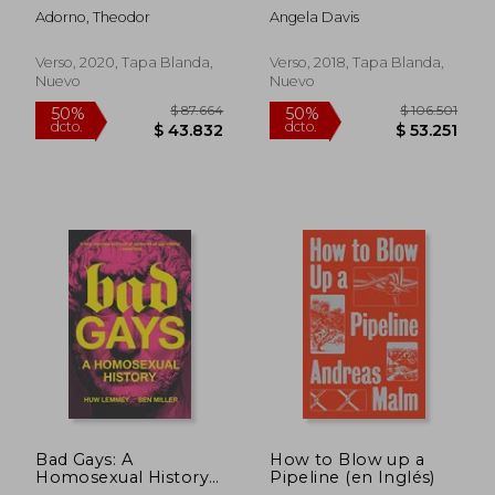
Damaged Life (en
Africa (en Inglés)
Adorno, Theodor
Angela Davis
Inglés)
Verso, 2020, Tapa Blanda,
Verso, 2018, Tapa Blanda,
Nuevo
Nuevo
$ 109.523
$ 90.3
50%
50%
dcto.
dcto.
$ 54.762
$ 45.1
Bad Gays: A
How to Blow up a
Homosexual History
Pipeline (en Inglés)
(en Inglés)