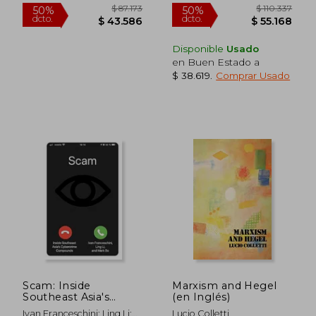
Disponible
Usado
$ 166.511
$ 93.5
50%
50%
en Buen Estado a
dcto.
dcto.
$ 83.255
$ 46.7
$ 38.619
.
Comprar Usado
Scam: Inside
Marxism and Hegel
Southeast Asia's
(en Inglés)
Cybercrime
Ivan Franceschini; Ling Li;
Lucio Colletti