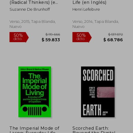
(Radical Thinkers) (en
Life (en Inglés)
Inglés)
Suzanne De Brunhoff
Henri Lefebvre
$ 145.371
$ 119.
50%
50%
dcto.
dcto.
$ 72.686
$ 59.8
Verso, 2015, Tapa Blanda,
Verso, 2014, Tapa Blanda,
Nuevo
Nuevo
The Imperial Mode of
Scorched Earth:
Living: Everyday Life
Beyond the Digital