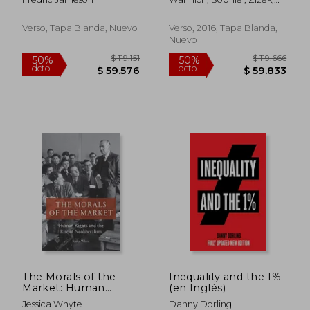
Inglés)
Revolution (en
Slavoj
Inglés)
Verso, Tapa Blanda, Nuevo
Verso, 2016, Tapa Blanda,
Nuevo
$ 88.253
$ 88.0
50%
50%
dcto.
dcto.
$ 44.127
$ 44.0
The Morals of the
Inequality and the 1%
Market: Human
(en Inglés)
Rights and the Rise of
Jessica Whyte
Danny Dorling
Neoliberalism (en