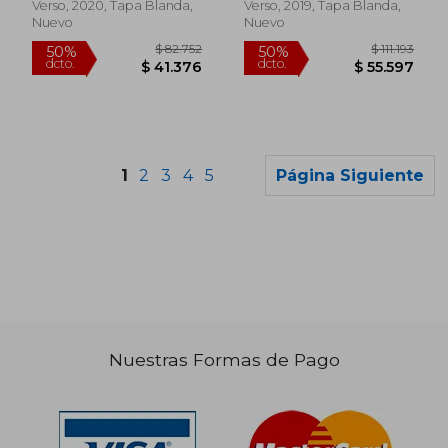
Verso, 2020, Tapa Blanda,
Verso, 2019, Tapa Blanda,
Nuevo
Nuevo
1
2
3
4
5
Página Siguiente
Nuestras Formas de Pago
$ 96.751
$ 120.5
50%
50%
dcto.
dcto.
$ 48.376
$ 60.2