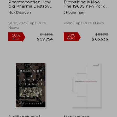
Pharmanomics: How
Everything is Now:
big Pharma Destroys
The 1960S new York
Global Health (en
Avant-Gardeprimal
Nick Dearden
J Hoberman
Inglés)
Happenings,
Underground Movies,
and Radical pop (en
Verso, 2023, Tapa Dura,
Verso, Tapa Dura, Nuevo
Inglés)
Nuevo
$ 115.508
$ 131.
A Millennium of
Marxism and