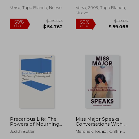
Verso, Tapa Blanda, Nuevo
Verso, 2009, Tapa Blanda,
Nuevo
$ 121.067
$ 87.1
50%
50%
dcto.
dcto.
$ 60.533
$ 43.5
Precarious Life: The
Miss Major Speaks:
Powers of Mourning
Conversations With a
and Violence (en
Black Trans
Judith Butler
Meronek, Toshio ; Griffin-
Inglés)
Revolutionary (en
Gracy, Major
Inglés)