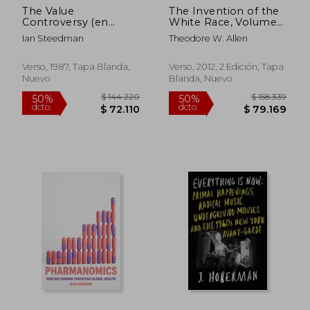
The Value
The Invention of the
Controversy (en
White Race, Volume
Inglés)
1: Racial Oppression
Ian Steedman
Theodore W. Allen
and Social Control
(en Inglés)
Verso, 1987, Tapa Blanda,
Verso, 2012, 2 Edición, Tapa
Nuevo
Blanda, Nuevo
$ 144.220
$ 158.3
50%
50%
dcto.
dcto.
$ 72.110
$ 79.1