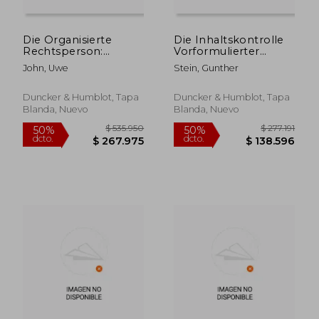
Die Organisierte
Die Inhaltskontrolle
Rechtsperson:
Vorformulierter
System Und
Vertrage Des
John, Uwe
Stein, Gunther
Probleme Der
Allgemeinen
Personifikation Im
Privatrechts: Zum
Zivilrecht (en Alemán)
Spannungsverhaltnis
Duncker & Humblot, Tapa
Duncker & Humblot, Tapa
Der
Blanda, Nuevo
Blanda, Nuevo
Kontrollverfahren
Aufgrund Des Agb-
Gesetzes Un (en
Alemán)
$ 262.262
$ 428.9
50%
50%
dcto.
dcto.
$ 131.131
$ 214.4