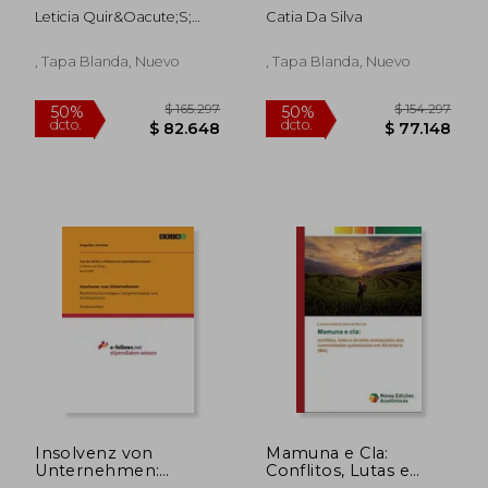
Alimentos: Evaluación
Resolução de
Leticia Quir&Oacute;S;
Catia Da Silva
de Oportunidades
Conflitos
Sandra Mustelier
Para su Aplicación
2018
, Tapa Blanda, Nuevo
, Tapa Blanda, Nuevo
$ 236.990
$ 721.5
50%
50%
dcto.
dcto.
$ 118.495
$ 360.7
Insolvenz von
Mamuna e Cla:
Unternehmen:
Conflitos, Lutas e
Rechtliche
Direitos Ameaçados