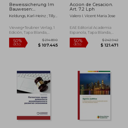
Beweissicherung Im
Accion de Cesacion.
$ 279.268
$ 162.8
50%
50%
Bauwesen:
Art. 7.2 Lph
dcto.
dcto.
$ 139.634
$ 81.4
Grundlagen --
Keldungs, Karl-Heinz ; Tilly,
Valero I. Vicent Maria Jose
Checklisten --
Wolfgang
Textmuster (en
Alemán)
Vieweg+teubner Verlag, 1
EAE Editorial Academia
Edición, Tapa Blanda,
Espanola, Tapa Blanda,
Nuevo
Nuevo