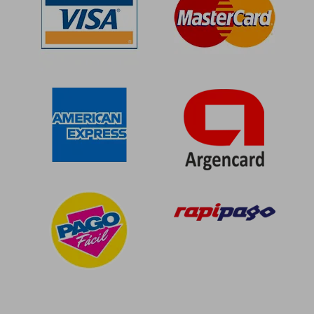
$ 170.818
$ 129.4
50%
50%