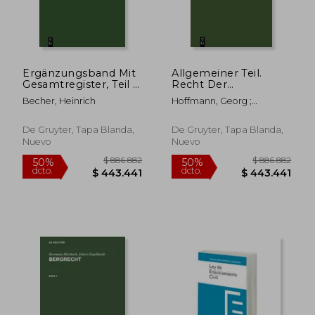
$ 406.467
$ 533.9
50%
50%
dcto.
dcto.
$ 203.233
$ 266.9
Ergänzungsband Mit
Allgemeiner Teil.
Gesamtregister, Teil 1
Recht Der
(en Alemán)
Schuldverhältnisse.
Becher, Heinrich
Hoffmann, Georg ;
Sachenrecht (en
Brückner ; Erler
Alemán)
De Gruyter, Tapa Blanda,
De Gruyter, Tapa Blanda,
Nuevo
Nuevo