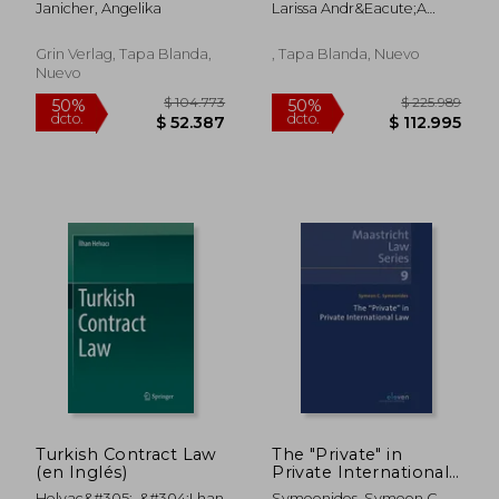
Janicher, Angelika
Larissa Andr&Eacute;A
Grundlagen,
das Comunidades
Amaral Barros
Vorgehensweise und
Quilombolas em
Konsequenzen (en
Alcântara (Ma)
Grin Verlag, Tapa Blanda,
, Tapa Blanda, Nuevo
Alemán)
Nuevo
$ 165.297
$ 154.2
50%
50%
dcto.
dcto.
$ 82.648
$ 77.1
Turkish Contract Law
The "Private" in
(en Inglés)
Private International
Law: Volume 9 (en
Helvac&#305;, &#304;lhan
Symeonides, Symeon C.