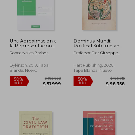
Una Aproximacion a
Dominus Mundi:
la Representacion
Political Sublime and
Voluntaria Desde sus
the World Order (en
Roncesvalles Barber
Professor Pier Giuseppe
Limites
Inglés)
Carcamo
Monateri
Dykinson, 2019, Tapa
Hart Publishing, 2020,
Blanda, Nuevo
Tapa Blanda, Nuevo
$ 103.998
$ 196.
50%
50%
dcto.
dcto.
$ 51.999
$ 98.3