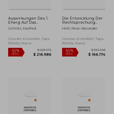
Auswirkungen Des 1.
Die Entwicklung Der
Eherg Auf Das
Rechtsprechung
Haftpflichtrecht (en
Zum Vertrag Mit
Schmitz, Manfred
Hirth, Rene-Alexander
Alemán)
Schutzwirkung
Zugunsten Dritter in
Ihrer Bedeutung Fur
Duncker & Humblot, Tapa
Duncker & Humblot, Tapa
Den Ausgleich Von
Blanda, Nuevo
Blanda, Nuevo
Drittschaden Im
Zahlungsve (en
Alemán)
$ 309.678
$ 239.7
50%
50%
dcto.
dcto.
$ 154.839
$ 119.8