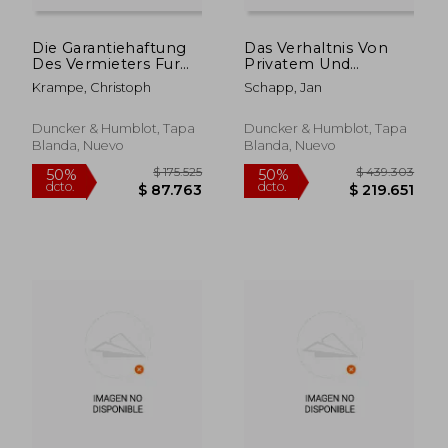
Die Garantiehaftung
Das Verhaltnis Von
Des Vermieters Fur
Privatem Und
Sachmangel: Ein
Offentlichem
Krampe, Christoph
Schapp, Jan
Beitrag Zur Kasuistik
Nachbarrecht (en
(en Alemán)
Alemán)
Duncker & Humblot, Tapa
Duncker & Humblot, Tapa
Blanda, Nuevo
Blanda, Nuevo
$ 535.950
$ 277.
50%
50%
dcto.
dcto.
$ 267.975
$ 138.5