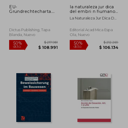
$ 124.861
$ 277.7
EU-
la naturaleza jur dica
Grundrechtecharta.
del embri n humano
Was u.a. Gerhard
(en Inglés)
La Naturaleza Jur Dica Del
Schröder dazu sagt:
Embri N Humano
Reihe
Quellensammlung:
Dictus Publishing, Tapa
Editorial Acad Mica Espa
Aktuelle politische
Blanda, Nuevo
Ola, Nuevo
Reden in der
Bundesrepublik
Deutschland. (14.
Legislaturperiode)