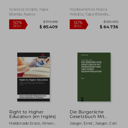
Polaco)
Sciencia Scripts, Tapa
Wydawnictwo Nasza
Blanda, Nuevo
Wiedza, Tapa Blanda,
Nuevo
$ 104.773
$ 225.9
50%
50%
dcto.
dcto.
$ 52.387
$ 112.9
Right to Higher
Die Bürgerliche
Education (en Inglés)
Gesetzbuch Mit
Nebengesetzen Und
Maldonado Erazo, Ximena
Jaeger, Ernst ; Jaeger, Carl
Einem