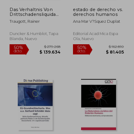
Das Verhaltnis Von
estado de derecho vs.
Drittschadensliquidation
derechos humanos
Und Vertraglichem
Traugott, Rainer
Ana Mar V?squez Duplat
Drittschutz: Zugleich
Eine Lanze Fur Die
Liquidation Im
Duncker & Humblot, Tapa
Editorial Acad Mica Espa
Drittinteresse (en
Blanda, Nuevo
Ola, Nuevo
Alemán)
$ 249.722
$ 555.5
50%
50%
dcto.
dcto.