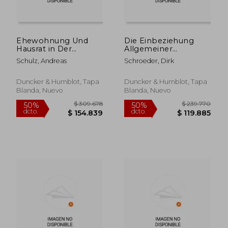
Ehewohnung Und
Die Einbeziehung
Hausrat in Der
Allgemeiner
Ungestorten Ehe:
Geschaftsbedingungen
Schulz, Andreas
Schroeder, Dirk
Besitz,
Nach Dem Agb-
Gebrauchsuberlassung,
Gesetz Und Die
Recht Zum Besitz (en
Rechtsgeschaftslehre
Duncker & Humblot, Tapa
Duncker & Humblot, Tapa
Alemán)
(en Alemán)
Blanda, Nuevo
Blanda, Nuevo
$ 93.034
$ 262.4
50%
50%
dcto.
dcto.
$ 46.517
$ 131.2