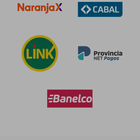
dcto.
dcto.
$ 85.409
$ 64.7