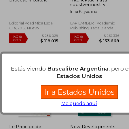
sobstvennost' v
reklame: Problemy
Irina Kiryushina
ispol'zovaniya i
okhrany (Russian
Edition)
Editorial Acad Mica Espa
LAP LAMBERT Academic
Ola, 2012, Nuevo
Publishing, Tapa Blanda,
$ 214.890
$ 242.9
50%
50%
Nuevo
dcto.
dcto.
$ 107.445
$ 121.4
Estás viendo
Buscalibre Argentina
, pero 
Estados Unidos
Ir a Estados Unidos
Me quedo aquí
Le Principe de
New Developments