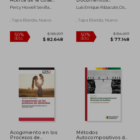
Juzgada en el
Emanados de las
Percy Howell Sevilla
Luis Enrique R&Iacute;Os
Proceso Civil
Autoridades
Agurto
D&Iacute;Az
Indígenas
, Tapa Blanda, Nuevo
, Tapa Blanda, Nuevo
$ 236.029
$ 267.3
50%
50%
dcto.
dcto.
$ 118.015
$ 133.6
Acogimiento en los
Métodos
Procesos de
Autocompositivos de