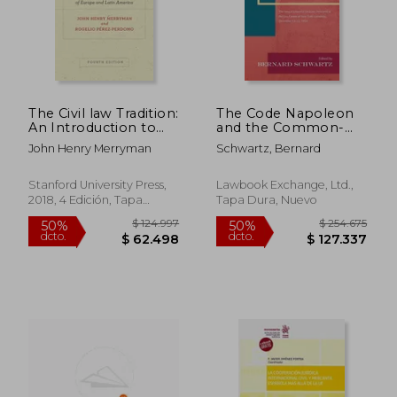
The Civil law Tradition:
The Code Napoleon
An Introduction to
and the Common-
the Legal Systems of
Law World: The
John Henry Merryman
Schwartz, Bernard
Europe and Latin
Sesquicentennial
America, Fourth
Lectures Delivered at
Edition (en Inglés)
the Law Center of
Stanford University Press,
Lawbook Exchange, Ltd.,
New York University,
2018, 4 Edición, Tapa
Tapa Dura, Nuevo
December 13-15, 1954
Blanda, Nuevo
(19 (en Inglés)
$ 124.997
$ 254.6
50%
50%
dcto.
dcto.