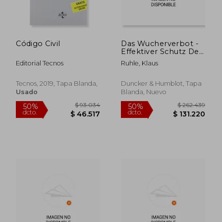
Código Civil
Das Wucherverbot -
Effektiver Schutz Des
Verbrauchers VOR
Editorial Tecnos
Ruhle, Klaus
Uberhohten Preisen?
$ 874.945
$ 103.9
50%
50%
(en Alemán)
dcto.
dcto.
$ 437.473
$ 51.9
Tecnos, 2019, Tapa Blanda,
Duncker & Humblot, Tapa
Usado
Blanda, Nuevo