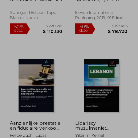
Inglés)
Springer, 1 Edición, Tapa
Eleven International
Blanda, Nuevo
Publishing, 2019, 01 Edición,
Tapa Blanda, Nuevo
$ 165.297
$ 154.2
50%
50%
dcto.
dcto.
$ 82.648
$ 77.1
Aanzienlijke prestatie
Libańscy
en fiduciaire verkoop
muzulmanie:
als onderpand
Relatywnie świeccy i
Felipe Zuchi, Lucas
Yildirim, Kemal
prochrześcijańscy (en