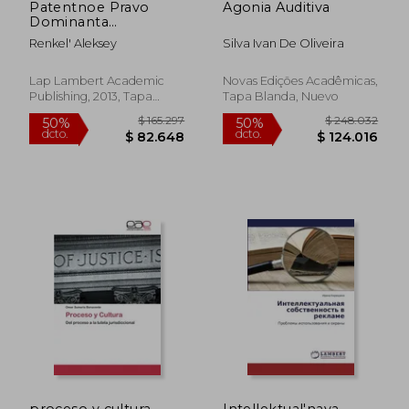
Patentnoe Pravo
Agonia Auditiva
Dominanta
Innovatsionnogo
Renkel' Aleksey
Silva Ivan De Oliveira
Razvitiya Ekonomiki
$ 217.981
$ 212.2
50%
50%
(en Ruso)
dcto.
dcto.
$ 108.991
$ 106.1
Lap Lambert Academic
Novas Edições Acadêmicas,
Publishing, 2013, Tapa
Tapa Blanda, Nuevo
Blanda, Nuevo
proceso y cultura
Intellektual'naya