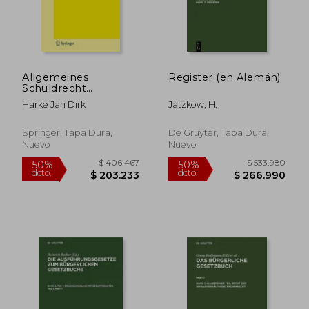
$ 490.916
$ 556.3
50%
50%
dcto.
dcto.
$ 245.458
$ 278.1
Allgemeines
Register (en Alemán)
Schuldrecht
(Enzyklopadie Der
Harke Jan Dirk
Jatzkow, H.
Rechts- und
Staatswissenschaft)
Springer, Tapa Dura,
De Gruyter, Tapa Dura,
Nuevo
Nuevo