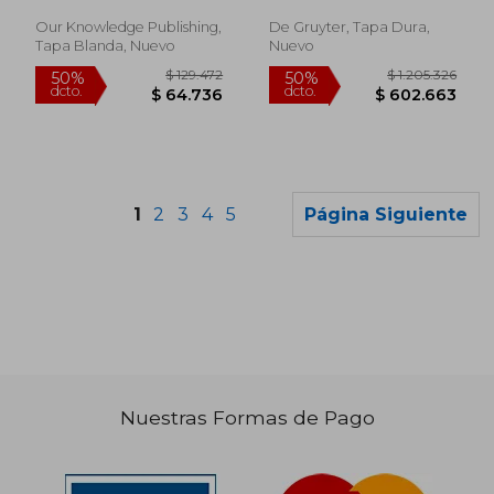
Elizabeth ; H. Tulcanazo,
Gesamtregister: Für
Myriam Alexandra
Den Akademischen
Our Knowledge Publishing,
De Gruyter, Tapa Dura,
Und Praktischen
Tapa Blanda, Nuevo
Nuevo
Gebrauch (en
Alemán)
1
2
3
4
5
Página Siguiente
Nuestras Formas de Pago
$ 220.261
$ 157.4
50%
50%
dcto.
dcto.
$ 110.130
$ 78.7