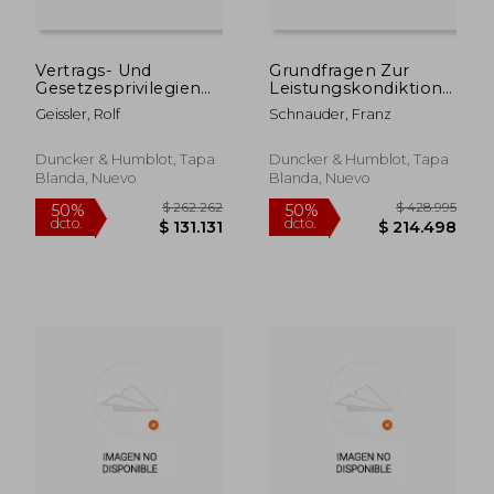
Vertrags- Und
Grundfragen Zur
Gesetzesprivilegien
Leistungskondiktion
Mit Wirkung Fur
Bei Drittbeziehungen
Geissler, Rolf
Schnauder, Franz
Erfullungsgehilfen:
(en Alemán)
Zur Problematik Von
Haftungsbeschrankungen
Duncker & Humblot, Tapa
Duncker & Humblot, Tapa
Und
Blanda, Nuevo
Blanda, Nuevo
Verjahrungsbestimmungen
Mit Wirku (en
Alemán)
$ 433.972
$ 332.3
50%
50%
dcto.
dcto.
$ 216.986
$ 166.1