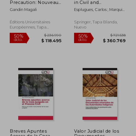
Precaution: Nouveau
in Civil and
Fondement de
Commercial
Gandin Magali
Esplugues, Carlos ; Marquis,
Responsabilite Civile?
Mediation: Global
Louis
Comparative
Perspectives (en
Éditions Universitaires
Springer, Tapa Blanda,
Inglés)
Européennes, Tapa
Nuevo
Blanda, Nuevo
$ 165.297
$ 248.0
50%
50%
dcto.
dcto.
$ 82.648
$ 124.0
Breves Apuntes
Valor Judicial de los
Acerca de la Cosa
Documentos