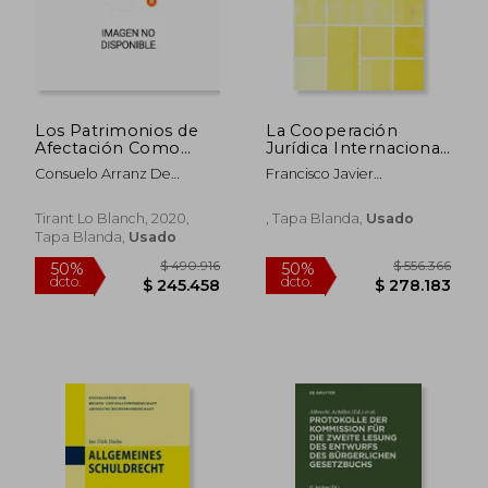
$ 62.498
$ 127.3
Los Patrimonios de
La Cooperación
Afectación Como
Jurídica Internacional
Instrumento de
Civil y Mercantil
Consuelo Arranz De
Francisco Javier
Gestión y Transmisión
Española más Allá de
Andr&Eacute;S
Jim&Eacute;Nez Fortea
de Riqueza
la ue (Monografías)
(Monografías)
(en Portugués)
Tirant Lo Blanch, 2020,
, Tapa Blanda,
Usado
Tapa Blanda,
Usado