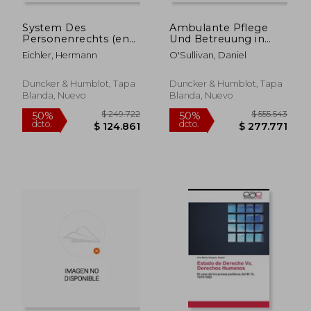
System Des
Ambulante Pflege
Personenrechts (en
Und Betreuung in
Alemán)
Familie Und Neuem
Eichler, Hermann
O'Sullivan, Daniel
Ehrenamt (en
Alemán)
Duncker & Humblot, Tapa
Duncker & Humblot, Tapa
Blanda, Nuevo
Blanda, Nuevo
$ 175.525
$ 439.3
50%
50%
dcto.
dcto.
$ 87.763
$ 219.6