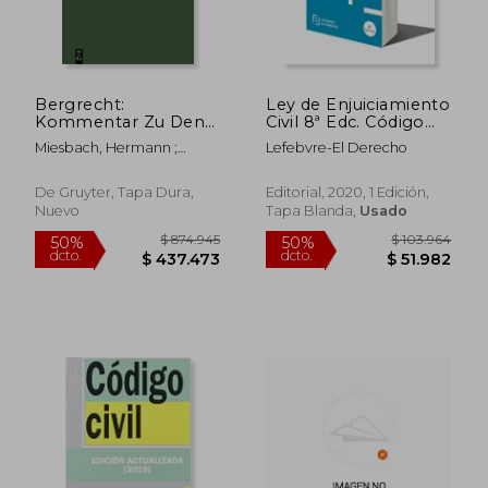
Bergrecht:
Ley de Enjuiciamiento
$ 886.882
$ 886.8
50%
50%
Kommentar Zu Den
Civil 8ª Edc. Código
dcto.
dcto.
$ 443.441
$ 443.4
Landesberggesetzen
Básico (Códigos
Miesbach, Hermann ;
Lefebvre-El Derecho
Und Den Sonstigen
Básicos)
Engelhardt, Dieter
Für Den Bergbau
Einschlägigen
De Gruyter, Tapa Dura,
Editorial, 2020, 1 Edición,
Bundes- Und
Nuevo
Tapa Blanda,
Usado
Landesrechtlichen
Vors (en Alemán)