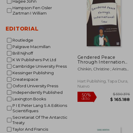
Hagee John
$ 3
50%
Hampson Fen Osler
dcto.
$ 17
Zartman I William
EDITORIAL
Routledge
Palgrave Macmillan
Brill Nijhoff
Gendered Peace
K W Publishers Pvt Ltd
Through International
Cambridge University Press
Law (en Inglés)
Chinkin, Christine ; Arimatsu,
Kessinger Publishing
Louise
Createspace
Hart Publishing, Tapa Dura,
Oxford University Press
Nuevo
Independently Published
Lexington Books
P I E Peter Lang S A Editions
Scientifiques
Secretariat Of The Antarctic
Treaty
Taylor And Francis