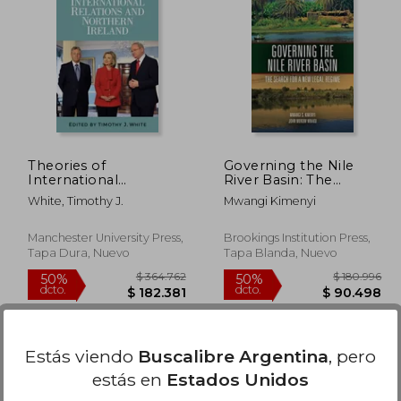
30.376
$ 90.777
50%
50%
dcto.
dcto.
5.188
$ 45.388
Theories of
Governing the Nile
International
River Basin: The
Relations and
Search for a New
White, Timothy J.
Mwangi Kimenyi
Northern Ireland (en
Legal Regime
Inglés)
Manchester University Press,
Brookings Institution Press,
Tapa Dura, Nuevo
Tapa Blanda, Nuevo
Estás viendo
Buscalibre Argentina
, pero
estás en
Estados Unidos