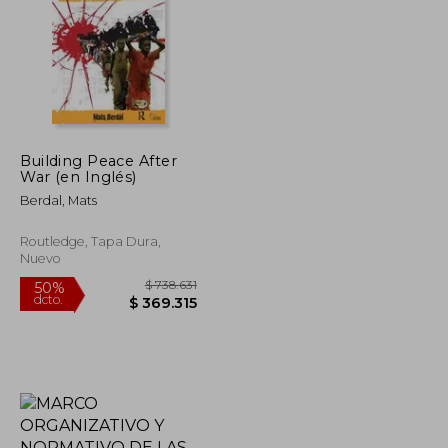
Building Peace After
$ 239.482
$ 100.637
War (en Inglés)
50%
dcto.
$ 119.741
$ 50.319
Berdal, Mats
Routledge, Tapa Dura,
Nuevo