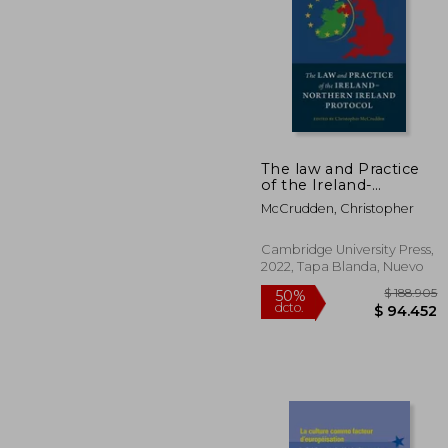
$ 2
50%
dcto.
$ 11
The law and Practice
of the Ireland-
Northern Ireland
McCrudden, Christopher
Protocol (en Inglés)
Cambridge University Press,
2022, Tapa Blanda, Nuevo