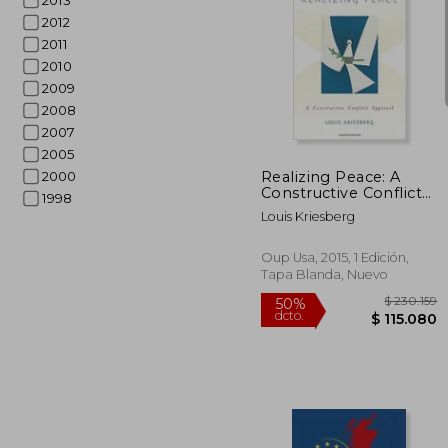
2013
2012
2011
2010
2009
$ 1
50%
2008
dcto.
$ 6
2007
2005
Realizing Peace: A
2000
Constructive Conflict
1998
Approach (en Inglés)
Louis Kriesberg
Oup Usa, 2015, 1 Edición,
Tapa Blanda, Nuevo