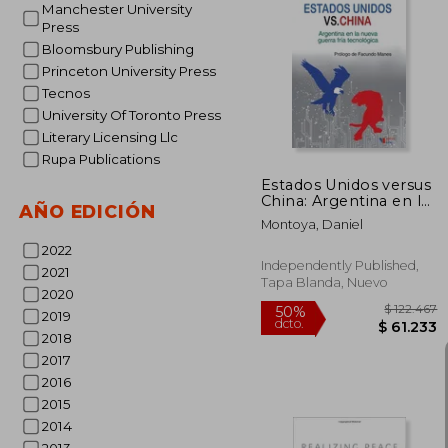
Manchester University
Press
Bloomsbury Publishing
$ 3
50%
dcto.
Princeton University Press
$ 16
Tecnos
University Of Toronto Press
Literary Licensing Llc
Rupa Publications
Estados Unidos versus
China: Argentina en la
AÑO EDICIÓN
nueva guerra fría
Montoya, Daniel
tecnológica
2022
Independently Published,
2021
Tapa Blanda, Nuevo
2020
2019
2018
2017
2016
2015
2014