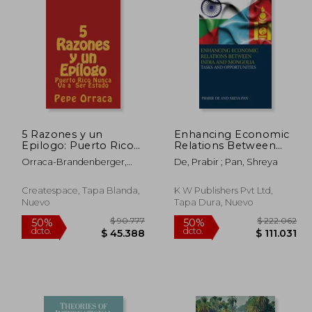
42.657
$ 156.417
50%
50%
dcto.
dcto.
1.329
$ 78.209
5 Razones y un
Enhancing Economic
Epilogo: Puerto Rico
Relations Between
Nunca Va a Ser Estado
India and Mongolia:
Orraca-Brandenberger,
De, Prabir ; Pan, Shreya
Tasks and
Jose (Pepe)
Opportunities (en
Inglés)
Createspace, Tapa Blanda,
K W Publishers Pvt Ltd,
Nuevo
Tapa Dura, Nuevo