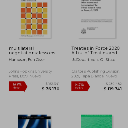
30.159
$ 197.241
50%
50%
dcto.
dcto.
5.080
$ 98.621
multilateral
Treaties in Force 2020:
negotiations: lessons
A List of Treaties and
from arms control,
Other International
Hampson, Fen Osler
Us Department Of State
trade, and the
Agreements of the
environment (en
United States in Force
Inglés)
on January 1, 2020 (en
Johns Hopkins University
Claitor's Publishing Division,
Inglés)
Press, 1999, Nuevo
2021, Tapa Blanda, Nuevo