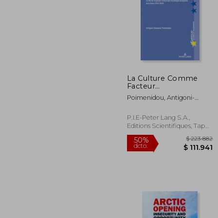
La Culture Comme
$ 1
Facteur
50%
d'Européisation: Le
dcto.
$ 9
Poimenidou, Antigoni-
Rôle de l'Argument
Despoina
Culturel Dans La
Politique Européenne
P.I.E-Peter Lang S.A.,
de la Grèce (1944-
Editions Scientifiques, Tapa
1979) (en Francés)
Blanda, Nuevo