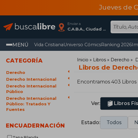
Jueves de C
Enviar a
C.A.B.A., Ciudad Autónoma De Buenos Aires
MENÚ
Vida Cristiana
Universo Cómics
Ranking 2026
Im
Inicio
Libros
Derecho
D
CATEGORÍA
Libros de Derecho
Derecho
Derecho Internacional
Encontramos 403 Libros
Derecho Internacional
Público
Derecho Internacional
Ver:
Libros Fí
Público: Tratados Y
Fuentes
Estado:
Todos
N
ENCUADERNACIÓN
Tapa Blanda