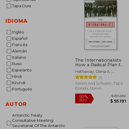
Tapa Dura
IDIOMA
Inglés
Español
Francés
Alemán
Italiano
The Internationalists:
Ruso
How a Radical Plan to
Outlaw war Remade
Esperanto
Hathaway, Oona A. ;
the World (en Inglés)
Hindi
Shapiro, Scott J.
(1)
Kirundi
Simon And Schuster, Tapa
Blanda, Nuevo
Portugués
AUTOR
Antarctic Treaty
Consultative Meeting
$ 
50%
dcto.
Secretariat Of The Antarctic
$ 