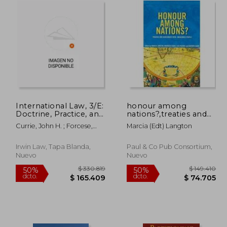
International Law, 3/E:
honour among
Doctrine, Practice, and
nations?,treaties and
Theory (en Inglés)
agreements with
Currie, John H. ; Forcese,
Marcia (edt) Langton
indigenous people
Craig ; Harrington, Joanna
Irwin Law, Tapa Blanda,
Paul & Co Pub Consortium,
Nuevo
Nuevo
110.382
$ 330.819
50%
50%
dcto.
dcto.
55.191
$ 165.409