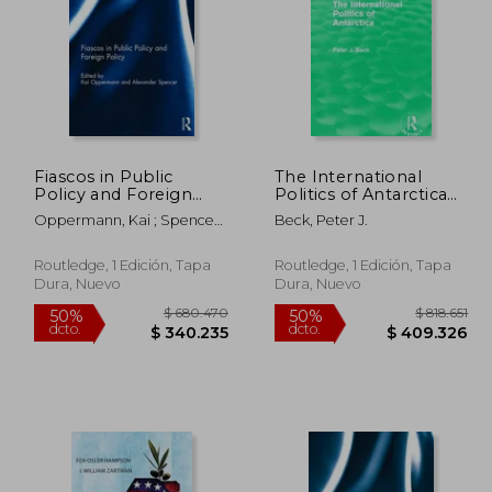
Fiascos in Public
The International
88.905
$ 152.341
Policy and Foreign
Politics of Antarctica
50%
50%
Policy (en Inglés)
(Routledge Revivals)
dcto.
dcto.
4.452
$ 76.170
Oppermann, Kai ; Spencer,
Beck, Peter J.
(en Inglés)
Alexander
Routledge, 1 Edición, Tapa
Routledge, 1 Edición, Tapa
Dura, Nuevo
Dura, Nuevo