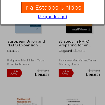
Ir a Estados Unidos
Me quedo aquí
22.467
$ 364.762
50%
50%
dcto.
dcto.
1.233
$ 182.381
European Union and
Strategy in NATO:
NATO Expansion:
Preparing for an
Central and Eastern
Imperfect World (en
Lasas, A.
Odgaard, Liselotte
Europe (en Inglés)
Inglés)
Palgrave MacMillan, Tapa
Palgrave MacMillan, Tapa
Blanda, Nuevo
Blanda, Nuevo