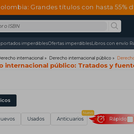
olombia: Grandes títulos con hasta 55% 
portados imperdibles
Ofertas imperdibles
Libros con envío R
erecho internacional
Derecho internacional público
Derecho 
 internacional público: Tratados y fuent
sicos
Nuevo
uevos
Usados
Anticuarios
Rápido