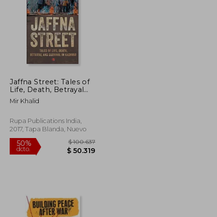
$ 197.241
$ 258.805
50%
dcto.
$ 98.621
$ 129.403
Jaffna Street: Tales of
Life, Death, Betrayal
and Survival in
Mir Khalid
Kashmir (en Inglés)
Rupa Publications India,
2017, Tapa Blanda, Nuevo