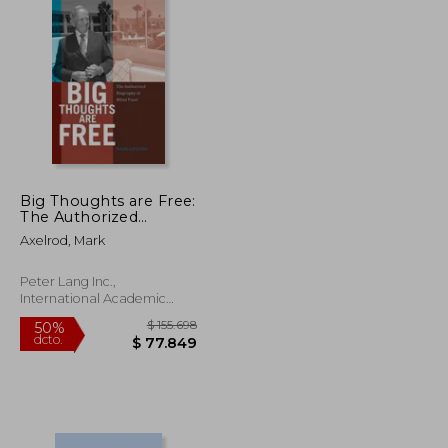
Big Thoughts are Free:
The Authorized
Biography of Milan
Axelrod, Mark
Panic (en Inglés)
Peter Lang Inc.,
International Academic
Publi, Tapa Dura, Nuevo