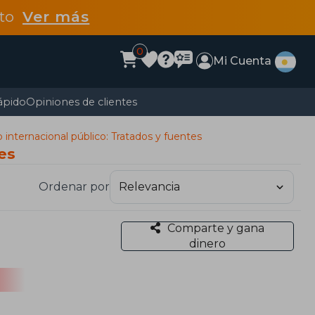
dto
Ver más
0
Mi Cuenta
ápido
Opiniones de clientes
internacional público: Tratados y fuentes
es
Ordenar por
Comparte y gana
dinero