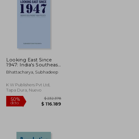
$ 98.220
$ 155.698
50%
dcto.
$ 49.110
$ 77.849
Looking East Since
1947: India's Southeast
Asia Policy (en Inglés)
Bhattacharya, Subhadeep
K W Publishers Pvt Ltd,
Tapa Dura, Nuevo