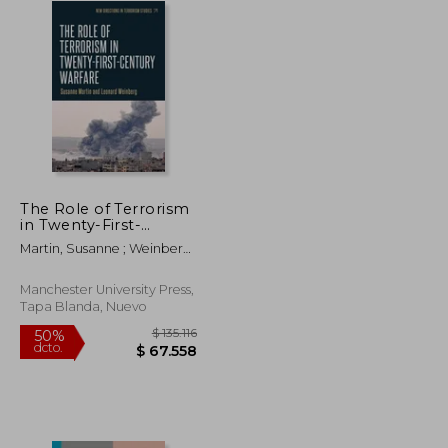
The Role of Terrorism
in Twenty-First-
Century Warfare (en
Martin, Susanne ; Weinberg,
Inglés)
Leonard
Manchester University Press,
Tapa Blanda, Nuevo
$ 149.410
$ 135.116
50%
dcto.
$ 74.705
$ 67.558