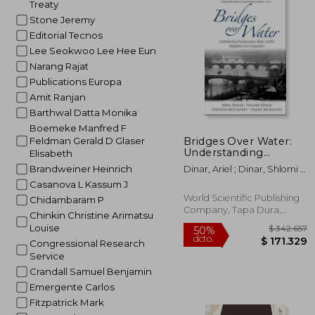
Treaty
Stone Jeremy
Editorial Tecnos
Lee Seokwoo Lee Hee Eun
Narang Rajat
Publications Europa
Amit Ranjan
Barthwal Datta Monika
Boemeke Manfred F
Bridges Over Water:
Feldman Gerald D Glaser
Understanding
Elisabeth
Transboundary Water
Brandweiner Heinrich
Dinar, Ariel ; Dinar, Shlomi ;
Conflict, Negotiation
McKinney, Daene C.
Casanova L Kassum J
and Cooperation [With
CDROM] (en Inglés)
World Scientific Publishing
Chidambaram P
Company, Tapa Dura,
Chinkin Christine Arimatsu
Nuevo
Louise
Congressional Research
Service
Crandall Samuel Benjamin
Emergente Carlos
Fitzpatrick Mark