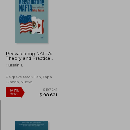
$ 222.062
$ 232.378
50%
dcto.
$ 111.031
$ 116.189
Reevaluating NAFTA:
Theory and Practice
(en Inglés)
Hussain, I.
Palgrave MacMillan, Tapa
Blanda, Nuevo