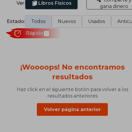
Ver:
Libros Físicos
gana dinero
Estado:
Todos
Nuevos
Usados
Anticu
Rápido
¡Woooops! No encontramos
resultados
Haz click en el siguiente botón para volver a los
resultados anteriores
Volver página anterior