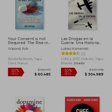
Your Consent is not
Las Drogas en la
Required: The Rise in
Guerra: Una Historia
Psychiatric
Global
Wipond, Rob
Lukasz Kamienski
Detentions, Forced
(2)
Treatment, and
Abusive
Benbella Books, Tapa
Critica, 2017, 1 Edición, Tapa
Guardianships (en
Dura, Nuevo
Blanda,
Usado
Inglés)
$ 120.971
$ 609.9
50%
50%
dcto.
dcto.
$ 60.485
$ 304.9