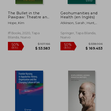
The Bullet in the
Geohumanities and
Pawpaw: Theatre and
Health (en Inglés)
AIDS in South Africa
Hope, Kim
Atkinson, Sarah ; Hunt,
(en Inglés)
Rachel
Iff Books, 2020, Tapa
Springer, Tapa Blanda,
Blanda, Nuevo
Nuevo