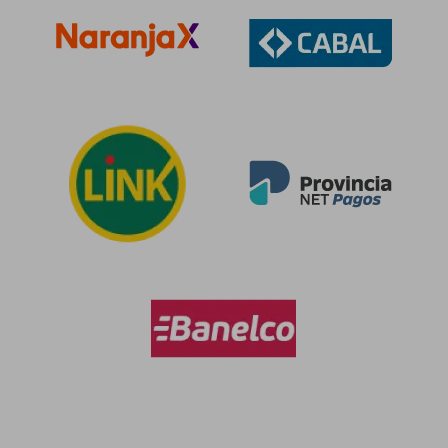
$ 114.096
$ 106.6
50%
50%
dcto.
dcto.
$ 57.048
$ 53.3