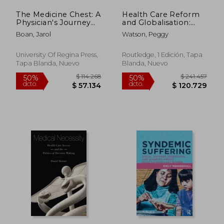
The Medicine Chest: A
Health Care Reform
Physician's Journey
and Globalisation:
Towards
The Us, China and
Boan, Jarol
Watson, Peggy
Reconciliation (en
Europe in
$ 228.169
$ 126.9
50%
50%
Inglés)
Comparative
dcto.
dcto.
$ 114.084
$ 63.4
Perspective (en
University Of Regina Press,
Routledge, 1 Edición, Tapa
Inglés)
Tapa Blanda, Nuevo
Blanda, Nuevo