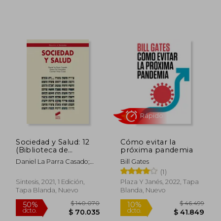
$ 108.588
$ 96.8
50%
50%
dcto.
dcto.
$ 54.294
$ 48.4
Sociedad y Salud: 12
Cómo evitar la
(Biblioteca de
próxima pandemia
Sociología)
Daniel La Parra Casado;
Bill Gates
Diana Gigl González;
(1)
Carmen Vives Cases
Sintesis, 2021, 1 Edición,
Plaza Y Janés, 2022, Tapa
Tapa Blanda, Nuevo
Blanda, Nuevo