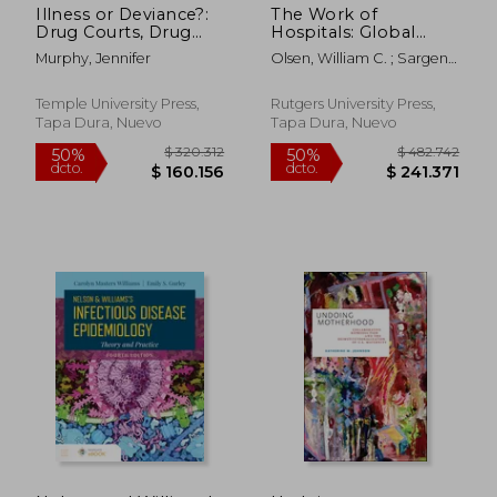
Illness or Deviance?:
The Work of
Drug Courts, Drug
Hospitals: Global
Treatment, and the
Medicine in Local
Murphy, Jennifer
Olsen, William C. ; Sargent,
Ambiguity of
Cultures (en Inglés)
Carolyn ; Olsen, William C.
Addiction (en Inglés)
Temple University Press,
Rutgers University Press,
Tapa Dura, Nuevo
Tapa Dura, Nuevo
$ 114.268
$ 241.4
50%
50%
dcto.
dcto.
$ 57.134
$ 120.7