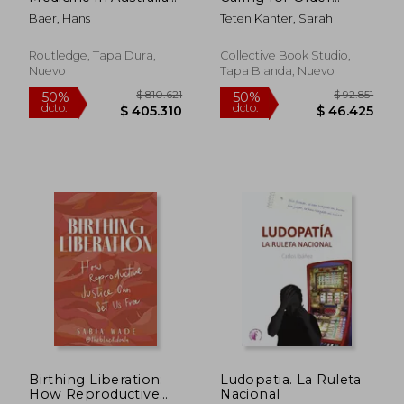
and New Zealand: Its
Loved Ones Using
Baer, Hans
Teten Kanter, Sarah
Popularisation,
the Power of Positive
Legitimation and
Emotions (en Inglés)
Dilemmas (en Inglés)
Routledge, Tapa Dura,
Collective Book Studio,
Nuevo
Tapa Blanda, Nuevo
$ 164.793
$ 95.3
50%
50%
dcto.
dcto.
$ 82.397
$ 47.6
Birthing Liberation:
Ludopatia. La Ruleta
How Reproductive
Nacional