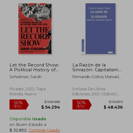
$ 58.000
$ 86.3
10%
55%
dcto.
dcto.
$ 52.200
$ 38.8
Let the Record Show:
La Razón de la
A Political History of
Sinrazón: Capitalismo,
act up new York,
Subjetividad,
Schulman, Sarah
Fernando Colina; Manuel
1987-1993 (en Inglés)
Violencia: 2 (Lineas de
Desviat; Francisco
Fuga)
Pere&Ntilde;A
Picador, 2022, Tapa
Enclave De Libros
Blanda, Nuevo
Ediciones, 2021, 1 Edición,
Tapa Blanda, Nuevo
Disponible
Usado
en Buen Estado a
$ 32.852
.
Comprar Usado