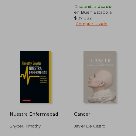
Disponible
Usado
en Buen Estado a
$ 37.082
.
Comprar Usado
Rápido
$ 140.070
$ 46.4
50%
10%
dcto.
dcto.
Nuestra Enfermedad
Cancer
$ 70.035
$ 41.8
Snyder, Timothy
Javier De Castro