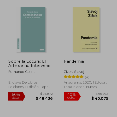
$ 124.345
$ 106.5
50%
50%
dcto.
dcto.
$ 62.173
$ 53.2
Sobre la Locura: El
Pandemia
Arte de no Intervenir
Fernando Colina
Zizek, Slavoj
(4)
Enclave De Libros
Anagrama, 2020, 1 Edición,
Ediciones, 1 Edición, Tapa
Tapa Blanda, Nuevo
Blanda, Nuevo