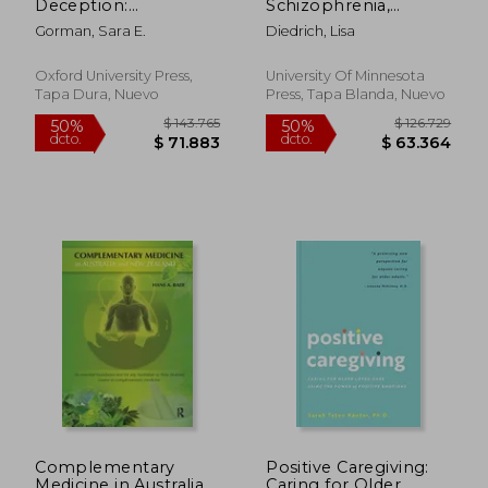
Deception:
Schizophrenia,
Conspiracy Theories,
Epilepsy, Aids, and
Gorman, Sara E.
Diedrich, Lisa
Distrust, and Public
the Course of Health
Health in America (en
Activism (en Inglés)
Inglés)
Oxford University Press,
University Of Minnesota
Tapa Dura, Nuevo
Press, Tapa Blanda, Nuevo
$ 414.888
$ 468.9
50%
50%
dcto.
dcto.
$ 207.444
$ 234.4
Complementary
Positive Caregiving:
Medicine in Australia
Caring for Older