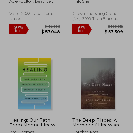
Adler-Bolton, Beatrice ;
Fink, Sheri
Ravaged Hospital (en
Vierkant, Artie
Inglés)
Verso, 2022, Tapa Dura,
Crown Publishing Group
Nuevo
(NY), 2016, Tapa Blanda,
Nuevo
Healing: Our Path
The Deep Places: A
$ 810.621
$ 92.8
50%
50%
From Mental Illness
Memoir of Illness and
dcto.
dcto.
$ 405.310
$ 46.4
to Mental Health (en
Discovery (en Inglés)
Insel, Thomas
Douthat, Ross