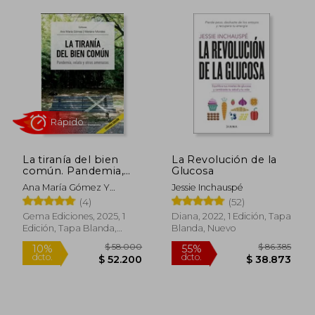
$ 96.872
$ 66.7
50%
40%
dcto.
dcto.
$ 48.436
$ 40.0
La tiranía del bien
La Revolución de la
común. Pandemia,
Glucosa
relato y otras
Ana María Gómez Y
Jessie Inchauspé
amenazas 2 edicion
Mariana Morales (editoras),
(4)
(52)
Gema Ediciones, 2025, 1
Diana, 2022, 1 Edición, Tapa
Edición, Tapa Blanda,
Blanda, Nuevo
Nuevo
Rápido