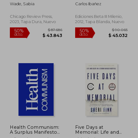
Justice can set us
Wade, Sabia
Carlos Ibañez
Free (en Inglés)
Chicago Review Press,
Ediciones Beta III Milenio,
2023, Tapa Dura, Nuevo
2012, Tapa Blanda, Nuevo
$ 143.765
$ 126.7
50%
50%
dcto.
dcto.
$ 71.883
$ 63.3
Health Communism:
Five Days at
A Surplus Manifesto
Memorial: Life and
(en Inglés)
Death in a Storm-