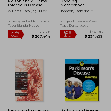
Nelson and Williams'
Undoing
Infectious Disease
Motherhood:
Epidemiology:
Collaborative
Williams, Carolyn ; Gurley,
Johnson, Katherine M.
Theory and Practice
Reproduction and
Emily S.
(en Inglés)
the
Deinstitutionalization
Jones & Bartlett Publishers,
Rutgers University Press,
of U.S. Maternity (en
Tapa Blanda, Nuevo
Tapa Dura, Nuevo
Inglés)
$ 126.729
$ 673.6
50%
50%
dcto.
dcto.
$ 63.364
$ 336.8
Persisting Pandemics:
Parkinson'S Disease