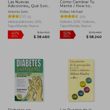
Las Nuevas
Cómo Cambiar Tu
Adicciones¿ Qué Son?
Mente / How to
Cómo Afrontarlas?
Change Your Mind: Lo
Antonio Soto
Pollan, Michael
Que La Nueva Ciencia
(1)
(10)
de la Psicodelia Nos
Enseña Sobre La
Mestas Ediciones, 2013,
Debate, 2019, 1 Edición,
Conciencia, La
Tapa Blanda, Nuevo
Tapa Blanda, Nuevo
Muerte, La Adicción,
La D
$ 97.641
$ 78.3
50%
10%
dcto.
dcto.
$ 48.820
$ 70.5
Diabetes sin
Las Puertas de la