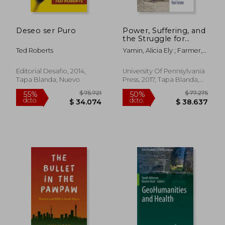
Deseo ser Puro
Power, Suffering, and
the Struggle for
Dignity: Human
Ted Roberts
Yamin, Alicia Ely ; Farmer,
Rights Frameworks
Paul
for Health and why
Rápido
They Matter
Editorial Desafio, 2014,
University Of Pennsylvania
(Pennsylvania Studies
Tapa Blanda, Nuevo
Press, 2017, Tapa Blanda,
in Human Rights) (en
Nuevo
Inglés)
$ 102.383
$ 85.4
55%
10%
dcto.
dcto.
$ 46.072
$ 76.9