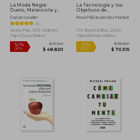
La Moda Negra:
La Tecnología y los
Duelo, Melancolía y
Objetivos de
Depresión
Desarrollo Sostenible
Darian Leader
Rosa P&Eacute;Rez Martell
$ 31.900
$ 96.7
10%
50%
dcto.
dcto.
$ 28.710
$ 48.3
(1)
Sexto Piso, 2011, 1 Edición,
J.M. Bosch Editor, 2020,
Tapa Dura, Nuevo
Tapa Blanda, Nuevo