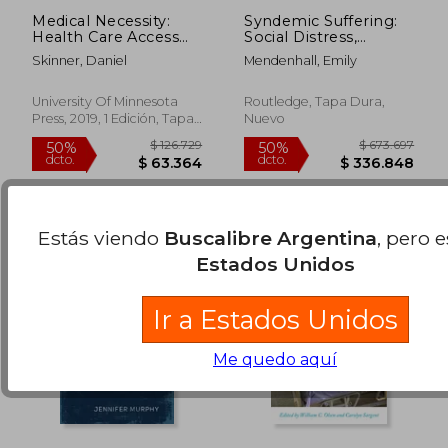
Medical Necessity:
Syndemic Suffering:
Health Care Access
Social Distress,
and the Politics of
Depression, and
Skinner, Daniel
Mendenhall, Emily
Decision Making (en
Diabetes Among
Inglés)
Mexican Immigrant
Wome (en Inglés)
University Of Minnesota
Routledge, Tapa Dura,
Press, 2019, 1 Edición, Tapa
Nuevo
$ 433.823
$ 111.
50%
50%
Blanda, Nuevo
dcto.
dcto.
$ 216.912
$ 55.7
Estás viendo
Buscalibre Argentina
, pero 
Estados Unidos
Ir a Estados Unidos
Me quedo aquí