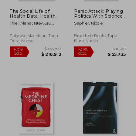
The Social Life of
Panic Attack: Playing
$ 107.166
$ 338.9
50%
50%
Health Data: Health
Politics With Science
dcto.
dcto.
$ 53.583
$ 169.4
Records and
in the Fight Against
Thiel, Alena ; Ntewusu,
Saphier, Nicole
Knowledge
Covid-19 (en Inglés)
Samuel Aniegye
Production in Ghana
(en Inglés)
Palgrave MacMillan, Tapa
Broadside Books, Tapa
Dura, Nuevo
Dura, Nuevo