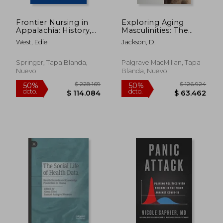
$ 75.721
$ 77.2
55%
50%
dcto.
dcto.
$ 34.074
$ 38.6
Frontier Nursing in
Exploring Aging
Appalachia: History,
Masculinities: The
Organization and the
Body, Sexuality and
West, Edie
Jackson, D.
Changing Culture of
Social Lives (en
Care (en Inglés)
Inglés)
Springer, Tapa Blanda,
Palgrave MacMillan, Tapa
Nuevo
Blanda, Nuevo