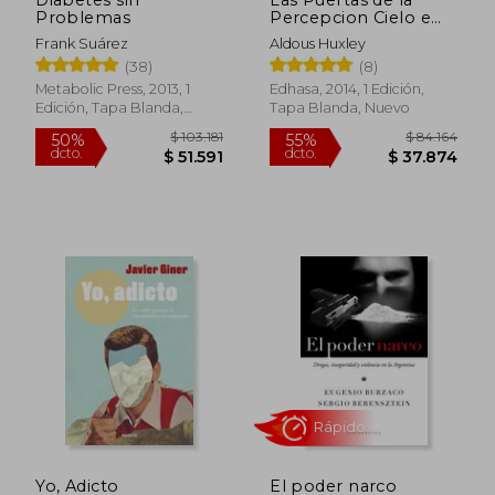
Problemas
Percepcion Cielo e
Infierno
Frank Suárez
Aldous Huxley
(38)
(8)
Metabolic Press, 2013, 1
Edhasa, 2014, 1 Edición,
Edición, Tapa Blanda,
Tapa Blanda, Nuevo
Nuevo
$ 64.100
$ 116.4
40%
50%
dcto.
dcto.
$ 38.460
$ 58.2
Yo, Adicto
El poder narco