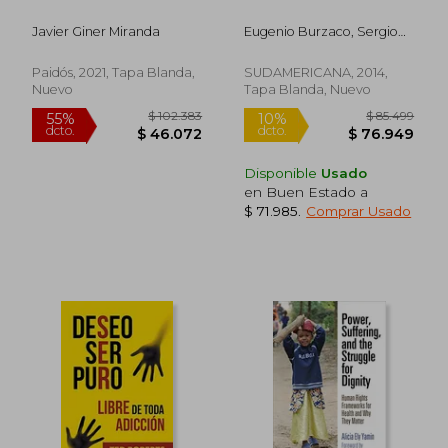
Javier Giner Miranda
Eugenio Burzaco, Sergio
Berensztein
Paidós, 2021, Tapa Blanda,
SUDAMERICANA, 2014,
Nuevo
Tapa Blanda, Nuevo
Disponible
Usado
en Buen Estado a
$ 71.985
.
Comprar Usado
$ 103.181
$ 84.1
50%
55%
dcto.
dcto.
$ 51.591
$ 37.8