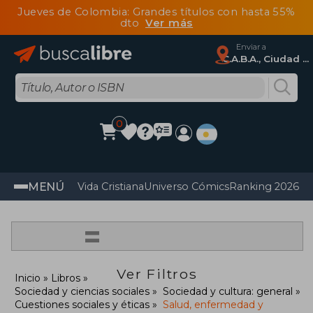
Jueves de Colombia: Grandes títulos con hasta 55%
dto
Ver más
Enviar a
C.A.B.A., Ciudad Autónoma De Buenos Aires
0
MENÚ
Vida Cristiana
Universo Cómics
Ranking 2026
Im
=
Ver Filtros
Inicio
Libros
Sociedad y ciencias sociales
Sociedad y cultura: general
Cuestiones sociales y éticas
Salud, enfermedad y