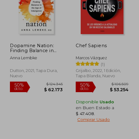
Dopamine Nation:
Chef Sapiens
Finding Balance in
the age of
Anna Lembke
Marcos Vázquez
Indulgence (en
(1)
Inglés)
Dutton, 2021, Tapa Dura,
Grijalbo, 2022, 1 Edición,
Nuevo
Tapa Blanda, Nuevo
Disponible
Usado
en Buen Estado a
$ 47.408
.
Comprar Usado