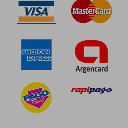
$ 87.686
$ 90.0
50%
50%
dcto.
dcto.
$ 43.843
$ 45.0