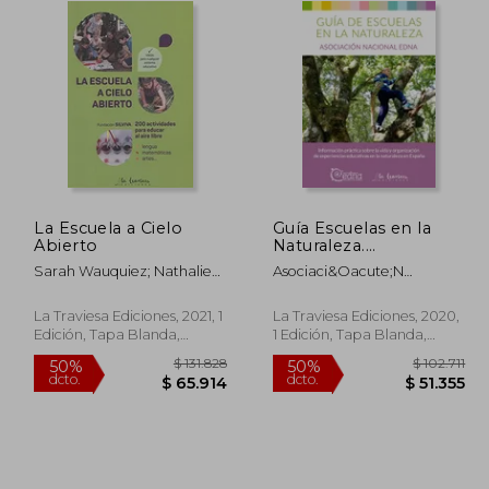
La Escuela a Cielo
Guía Escuelas en la
Abierto
Naturaleza.
Información Práctica
Sarah Wauquiez; Nathalie
Asociaci&Oacute;N
Sobre la Vida y
Barras; Martina Henzi
Nacional Edna
Organización de
(Educaci&Oacute;N En La
Experiencias
La Traviesa Ediciones, 2021, 1
La Traviesa Ediciones, 2020,
Naturaleza)
Educativas en la
Edición, Tapa Blanda,
1 Edición, Tapa Blanda,
Naturaleza en España.
Nuevo
Nuevo
77.062
$ 131.828
50%
50%
dcto.
dcto.
6.237
$ 65.914