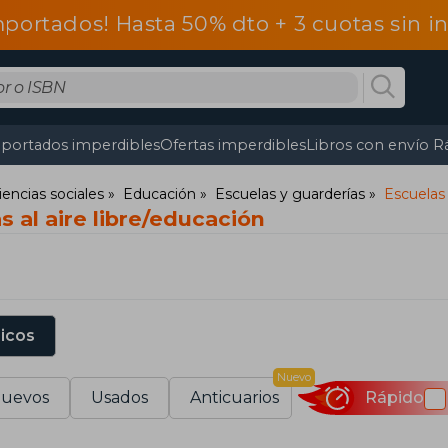
mportados! Hasta 50% dto + 3 cuotas sin 
portados imperdibles
Ofertas imperdibles
Libros con envío R
iencias sociales
Educación
Escuelas y guarderías
Escuelas 
s al aire libre/educación
sicos
Nuevo
uevos
Usados
Anticuarios
Rápido