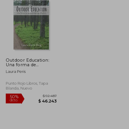
Outdoor Education:
Una forma de
aprendizaje
Laura Peris
significativo (Spanish
Edition)
Punto Rojo Libros, Tapa
Blanda, Nuevo
$ 102.711
$ 92.487
50%
dcto.
$ 51.355
$ 46.243