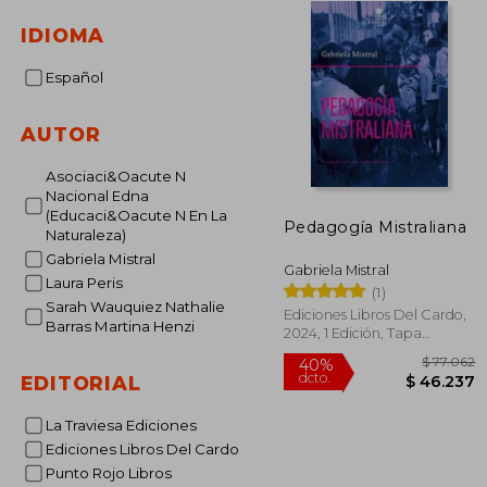
IDIOMA
Español
AUTOR
Asociaci&Oacute N
Nacional Edna
(Educaci&Oacute N En La
Pedagogía Mistraliana
Naturaleza)
Gabriela Mistral
Gabriela Mistral
Laura Peris
(1)
Sarah Wauquiez Nathalie
Ediciones Libros Del Cardo,
Barras Martina Henzi
2024, 1 Edición, Tapa
Blanda, Nuevo
EDITORIAL
La Traviesa Ediciones
Ediciones Libros Del Cardo
$ 
40%
Punto Rojo Libros
dcto.
$ 4