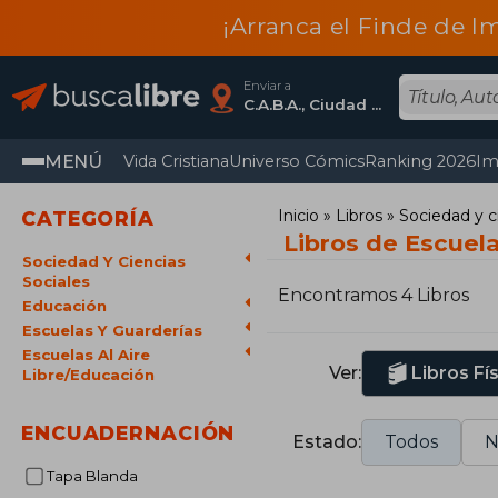
¡Arranca el Finde de I
Enviar a
C.A.B.A., Ciudad Autónoma De Buenos Aires
MENÚ
Vida Cristiana
Universo Cómics
Ranking 2026
Im
Inicio
Libros
Sociedad y c
CATEGORÍA
Libros de Escuela
Sociedad Y Ciencias
Sociales
Encontramos 4 Libros
Educación
Escuelas Y Guarderías
Escuelas Al Aire
Ver:
Libros Fí
Libre/Educación
ENCUADERNACIÓN
Estado:
Todos
N
Tapa Blanda