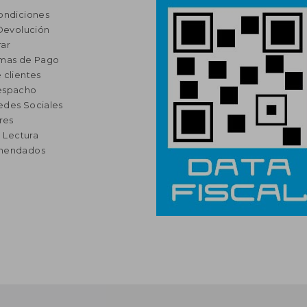
ondiciones
 Devolución
ar
rmas de Pago
 clientes
espacho
edes Sociales
res
a Lectura
omendados