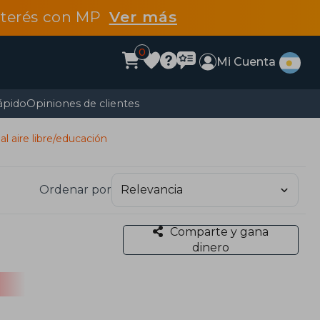
interés con MP
Ver más
0
Mi Cuenta
ápido
Opiniones de clientes
al aire libre/educación
Ordenar por
Comparte y gana
dinero