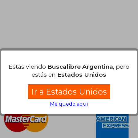
Estás viendo
Buscalibre Argentina
, pero
estás en
Estados Unidos
Nuestras Formas de Pago
Ir a Estados Unidos
Me quedo aquí