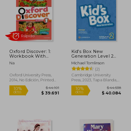
dcto.
dcto.
$ 23.579
$ 53.9
Oxford Discover: 1:
Kid's Box New
Workbook With
Generation Level 2
Online Practice (en
Activity Book with
Na
Michael Tomlinson
Inglés)
Digital Pack British
(2)
English (en Inglés)
Oxford University Press,
Cambridge University
2014, No Edición, Printed
Press, 2023, Tapa Blanda,
Access Code, Nuevo
Nuevo