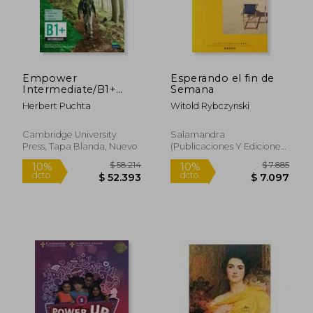
Empower
Esperando el fin de
Intermediate/B1+
Semana
Combo a with Digital
Herbert Puchta
Witold Rybczynski
Pack (en Inglés)
Cambridge University
Salamandra
Press, Tapa Blanda, Nuevo
(Publicaciones Y Ediciones
Salamandra, S.A.), 1992,
Tapa Blanda, Nuevo
$ 86.108
$ 73.9
40%
50%
dcto.
dcto.
$ 51.665
$ 36.9