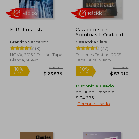
El Rithmatista
Cazadores de
Sombras 1: Ciudad de
Hueso
Brandon Sanderson
Cassandra Clare
(8)
(37)
NOVA, 2015, 1 Edición, Tapa
Ediciones Destino, 2009,
Blanda, Nuevo
Tapa Dura, Nuevo
Disponible
Usado
en Buen Estado a
$ 34.286
.
Comprar Usado
$ 44.512
$ 137.3
10%
50%
dcto.
dcto.
$ 40.061
$ 68.6