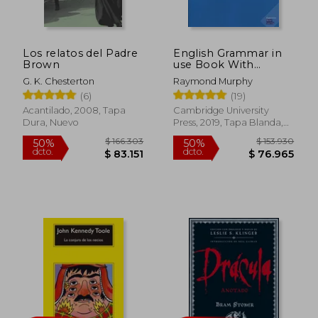
$ 157.734
$ 133.7
50%
50%
dcto.
dcto.
$ 78.867
$ 66.8
Los relatos del Padre
English Grammar in
Brown
use Book With
Answers: A Self-Study
G. K. Chesterton
Raymond Murphy
Reference and
(6)
(19)
Practice Book for
Intermediate
Acantilado, 2008, Tapa
Cambridge University
Learners of English
Dura, Nuevo
Press, 2019, Tapa Blanda,
(en Inglés)
Nuevo