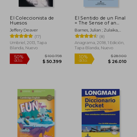
El Coleccionista de
El Sentido de un Final
Huesos
= The Sense of an
Ending
Jeffery Deaver
Barnes, Julian ; Zulaika,
$ 31.900
$ 133.9
4%
10%
Jaime
(17)
(8)
dcto.
dcto.
$ 30.783
$ 120.5
Umbriel, 2013, Tapa
Anagrama, 2018, 1 Edición,
Blanda, Nuevo
Tapa Blanda, Nuevo