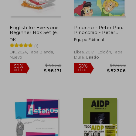
English for Everyone
Pinocho - Peter Pan:
Beginner Box Set (en
Pinocchio - Peter
Inglés)
pan (Clásicos
DK
Equipo Editorial
Bilingües)
(1)
DK, 2024, Tapa Blanda,
Libsa, 2017, 1 Edición, Tapa
Nuevo
Dura,
Usado
$ 196.342
$ 104.6
50%
50%