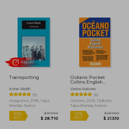
$ 106.210
$ 100.2
50%
50%
dcto.
dcto.
$ 53.105
$ 50.1
Trainspotting
Océano Pocket
Collins English
Dictionary (en Inglés)
Irvine Welsh
Varios Autores
(9)
(6)
Anagrama, 2018, Tapa
Océano, 2010, 1 Edición,
Blanda, Nuevo
Tapa Blanda, Nuevo