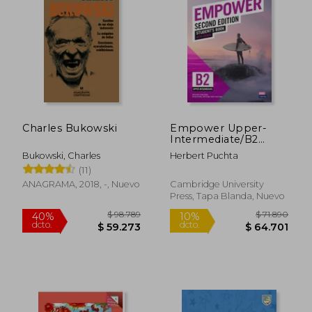
Charles Bukowski
Empower Upper-
Intermediate/B2
Student's Book with
Bukowski, Charles
Herbert Puchta
eBook [With eBook]
(11)
Rápido
Rápido
(en Inglés)
ANAGRAMA, 2018, -, Nuevo
Cambridge University
Press, Tapa Blanda, Nuevo
$ 26.199
$ 59.9
10%
10%