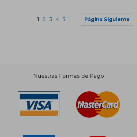
1
2
3
4
5
Página Siguiente
Nuestras Formas de Pago
$ 172.793
$ 71.8
50%
10%
dcto.
dcto.
$ 86.396
$ 64.7