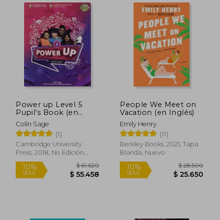
Power up Level 5
People We Meet on
Pupil's Book (en
Vacation (en Inglés)
Inglés)
Colin Sage
Emily Henry
(1)
(11)
Cambridge University
Berkley Books, 2021, Tapa
Press, 2018, No Edición,
Blanda, Nuevo
Tapa Blanda, Nuevo
$ 121.806
$ 74.2
50%
50%
dcto.
dcto.
$ 60.903
$ 37.1