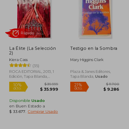
$ 98.789
$ 71.8
40%
10%
dcto.
dcto.
$ 59.273
$ 64.7
La Élite (La Selección
Testigo en la Sombra
2)
Kiera Cass
Mary Higgins Clark
(35)
ROCA EDITORIAL, 2013, 1
Plaza & Janes Editores,
Edición, Tapa Blanda,
Tapa Blanda,
Usado
Nuevo
Disponible
Usado
en Buen Estado a
$ 33.677
.
Comprar Usado
Rápido