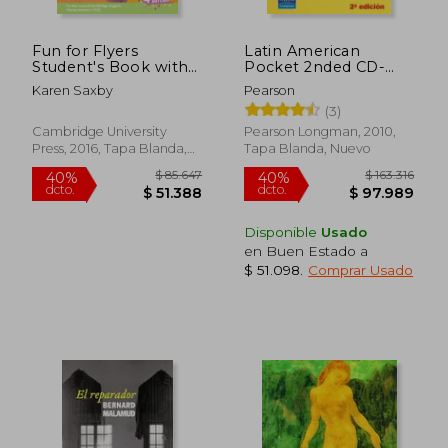
Fun for Flyers
Latin American
Student's Book with
Pocket 2nded CD-
Online Activities with
ROM Pack [With
Karen Saxby
Pearson
Audio and Home Fun
CDROM] (en Inglés)
(3)
Booklet 6 (en Inglés)
Cambridge University
Pearson Longman, 2010,
Press, 2016, Tapa Blanda,
Tapa Blanda, Nuevo
$ 100.798
$ 28.9
50%
10%
Nuevo
dcto.
dcto.
$ 50.399
$ 26.0
Disponible
Usado
en Buen Estado a
$ 51.098
.
Comprar Usado