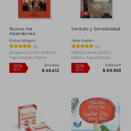
Nunca me
Sentido y Sensibilidad
Abandones
Kazuo Ishiguro
Jane Austen
(5)
(2)
Anagrama, 2018, 1 Edición,
Edimat Libros, 2006, 2
Tapa Blanda, Nuevo
Edición, Tapa Blanda,
Usado
$ 90.824
$ 139.9
50%
50%
dcto.
dcto.
$ 45.412
$ 69.9