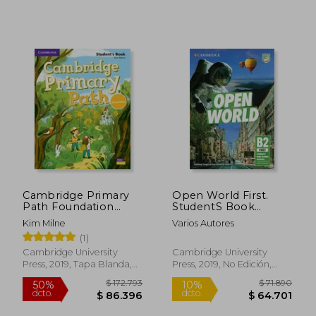
$ 91.263
$ 33.5
50%
10%
dcto.
dcto.
$ 45.631
$ 30.1
Cambridge Primary
Open World First.
Path Foundation
StudentS Book
Level Student's Book
Without Answers
Kim Milne
Varios Autores
with Creative Journal
With Online Practice
(1)
(en Inglés)
(en Inglés)
Cambridge University
Cambridge University
Press, 2019, Tapa Blanda,
Press, 2019, No Edición,
Nuevo
Tapa Blanda, Nuevo