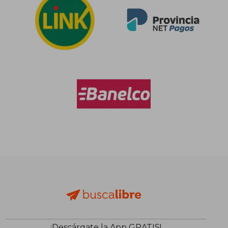
$ 13.200
$ 19.6
6%
10%
dcto.
dcto.
$ 12.467
$ 17.6
¡Descárgate la App GRATIS!