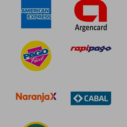
Rápido
$ 31.900
$ 23.9
10%
10%
dcto.
dcto.
$ 28.710
$ 21.5