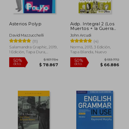
dcto.
dcto.
$ 98.171
$ 52.3
Asterios Polyp
Aidp. Integral 2 (Los
Muertos + la Guerra
Contra las Ranas + la l
David Mazzucchelli
John Arcudi
Lama Negra)
(11)
(4)
Salamandra Graphic, 2019,
Norma, 2013, 3 Edición,
1 Edición, Tapa Dura,
Tapa Blanda, Nuevo
Nuevo