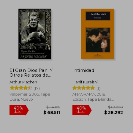
$ 44.101
$ 44.5
10%
10%
dcto.
dcto.
$ 39.691
$ 40.0
El Gran Dios Pan: Y
Intimidad
Otros Relatos de
Terror Sobrenatural
Arthur Machen
Hanif Kureishi
(17)
(1)
Valdemar, 2005, Tapa
ANAGRAMA, 2018, 1
Dura, Nuevo
Edición, Tapa Blanda,
Nuevo