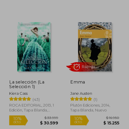
$ 61.620
$ 28.5
10%
10%
dcto.
dcto.
$ 55.458
$ 25.6
La selección (La
Emma
Selección 1)
Kiera Cass
Jane Austen
(43)
(1)
ROCA EDITORIAL, 2013, 1
Plutón Ediciones, 2014,
Edición, Tapa Blanda,
Tapa Blanda, Nuevo
Nuevo