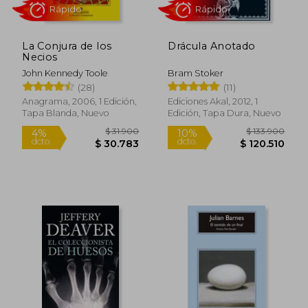
La Conjura de los
Drácula Anotado
$ 166.303
$ 153.9
50%
50%
Necios
dcto.
dcto.
$ 83.151
$ 76.9
John Kennedy Toole
Bram Stoker
(28)
(11)
Anagrama, 2006, 1 Edición,
Ediciones Akal, 2012, 1
Tapa Blanda, Nuevo
Edición, Tapa Dura, Nuevo
Rápido
Rápido