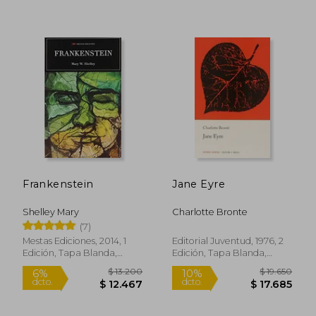
Rápido
$ 33.999
$ 16.9
10%
10%
Frankenstein
Jane Eyre
dcto.
dcto.
$ 30.599
$ 15.2
Shelley Mary
Charlotte Bronte
(7)
Mestas Ediciones, 2014, 1
Editorial Juventud, 1976, 2
Edición, Tapa Blanda,
Edición, Tapa Blanda,
Nuevo
Nuevo