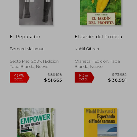
El Reparador
El Jardin del Profeta
Bernard Malamud
Kahlil Gibran
$ 85.647
$ 163.
40%
40%
Sexto Piso, 2007, 1 Edición,
Olaneta, 1 Edición, Tapa
dcto.
dcto.
$ 51.388
$ 97.9
Tapa Blanda, Nuevo
Blanda, Nuevo