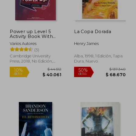
Power up Level 5
La Copa Dorada
Activity Book With
Online Resources and
Varios Autores
Henry James
Home Booklet (en
(3)
Inglés)
Cambridge University
Alba, 1998, 1 Edición, Tapa
Press, 2018, No Edición,
Dura, Nuevo
Tapa Blanda, Nuevo
$ 58.214
$ 7.8
10%
10%
dcto.
dcto.
$ 52.393
$ 7.0