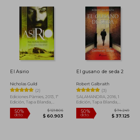
Rápido
$ 39.999
$ 11.7
10%
21%
El Asirio
El gusano de seda 2
dcto.
dcto.
$ 35.999
$ 9.2
Nicholas Guild
Robert Galbraith
(2)
(3)
Ediciones Pàmies, 2013, 1ª
SALAMANDRA, 2016, 1
Edición, Tapa Blanda,
Edición, Tapa Blanda,
Nuevo
Nuevo