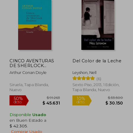
CINCO AVENTURAS
Del Color de la Leche
DE SHERLOCK
HOLMES
Arthur Conan Doyle
Leyshon, Nell
(6)
Siruela, Tapa Blanda,
Sexto Piso, 2013, 1 Edición,
Nuevo
Tapa Blanda, Nuevo
Disponible
Usado
en Buen Estado a
$ 42.305
.
$ 92.213
$ 99.8
50%
50%
Comprar Usado