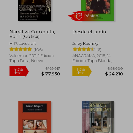
Narrativa Completa,
Desde el jardín
Vol. 1 (Gótica)
H. P. Lovecraft
Jerzy Kosinsky
Rápido
(106)
(6)
Valdemar, 2011, 1 Edición,
ANAGRAMA, 2018, 14
Tapa Dura, Nuevo
Edición, Tapa Blanda,
Nuevo
$ 129.917
$ 26.9
40%
10%
dcto.
dcto.
$ 77.950
$ 24.2