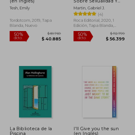
(en Inglés)
Sobre Sexualidad Y
Autoestima Erótica
Tesh, Emily
Martin, Gabriel J.
Para Hombres
(4)
Homosexuales / Gay
Sex. a Manual for Gay
Tordotcom, 2019, Tapa
Roca Editorial, 2020, 1
Men
Blanda, Nuevo
Edición, Tapa Blanda,
Rápido
Nuevo
$ 34.999
$ 105.6
5%
50%
dcto.
dcto.
$ 33.357
$ 52.8
La Biblioteca de la
I'll Give you the sun
Piscina
(en Inglés)