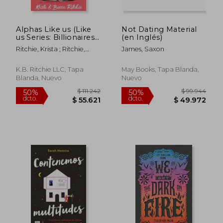
Alphas Like us (Like
Not Dating Material
us Series: Billionaires
(en Inglés)
& Bodyguards) (en
Ritchie, Krista ; Ritchie,
James, Saxon
Inglés)
Becca
K.B. Ritchie LLC, Tapa
May Books, Tapa Blanda,
Blanda, Nuevo
Nuevo
$ 91.201
$ 115.
50%
50%
dcto.
dcto.
$ 45.600
$ 57.9