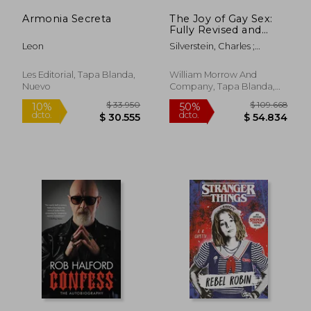
Armonia Secreta
The Joy of Gay Sex:
Fully Revised and
Expanded Third
Leon
Silverstein, Charles ;
Edition (en Inglés)
Picano, Felice
$ 95.374
$ 121.
50%
50%
dcto.
dcto.
$ 47.687
$ 60.7
Les Editorial, Tapa Blanda,
William Morrow And
Nuevo
Company, Tapa Blanda,
Nuevo