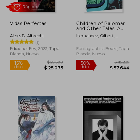
Vidas Perfectas
Children of Palomar
and Other Tales: A
Love and Rockets
Alexis D. Albrecht
Hernandez, Gilbert ;
Book (The Complete
Rápido
Hernandez, Mario
(1)
Love and Rockets
Library) (en Inglés)
Ediciones Fey, 2023, Tapa
Fantagraphics Books, Tapa
Blanda, Nuevo
Blanda, Nuevo
$ 61.391
$ 109.8
50%
50%
dcto.
dcto.
$ 30.695
$ 54.9