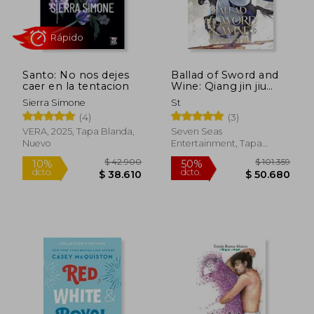
Santo: No nos dejes
Ballad of Sword and
caer en la tentacion
Wine: Qiang jin jiu
(Novel) Vol. 3 (Ballad
Sierra Simone
St
of Sword and Wine:
$ 115.289
$ 38.5
(4)
(3)
50%
10%
Qiang jin jiu (Novel)
dcto.
dcto.
$ 57.644
$ 34.6
(en Inglés)
VERA, 2025, Tapa Blanda,
Seven Seas
Nuevo
Entertainment, Tapa
Blanda, Nuevo