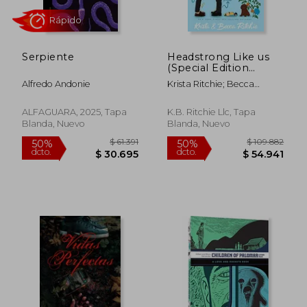
Serpiente
Headstrong Like us
(Special Edition
Paperback) (en
Alfredo Andonie
Krista Ritchie; Becca
Inglés)
Ritchie
ALFAGUARA, 2025, Tapa
K.B. Ritchie Llc, Tapa
Blanda, Nuevo
Blanda, Nuevo
$ 68.720
$ 77.0
40%
40%
dcto.
dcto.
$ 41.232
$ 46.2