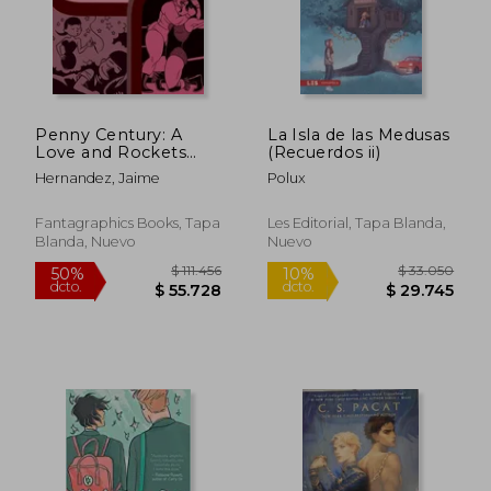
$ 101.359
$ 101.3
50%
50%
dcto.
dcto.
$ 50.680
$ 50.6
Penny Century: A
La Isla de las Medusas
Love and Rockets
(Recuerdos ii)
Book (The Complete
Hernandez, Jaime
Polux
Love and Rockets
Library) (en Inglés)
Fantagraphics Books, Tapa
Les Editorial, Tapa Blanda,
Blanda, Nuevo
Nuevo