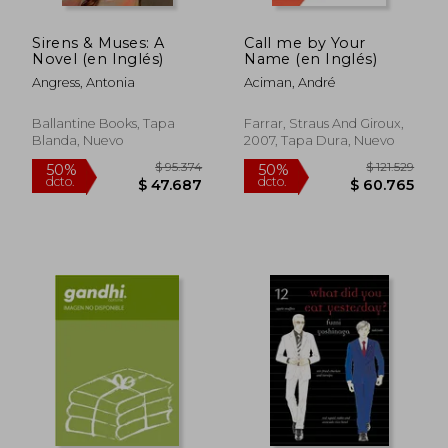
$ 111.242
$ 99.9
50%
50%
dcto.
dcto.
$ 55.621
$ 49.9
Sirens & Muses: A
Call me by Your
Novel (en Inglés)
Name (en Inglés)
Angress, Antonia
Aciman, André
Ballantine Books, Tapa
Farrar, Straus And Giroux,
Blanda, Nuevo
2007, Tapa Dura, Nuevo