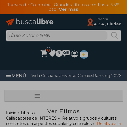
Jueves de Colombia: Grandes títulos con hasta 55%
dto
Ver más
Enviar a
C.A.B.A., Ciudad Autónoma De Buenos Aires
0
MENÚ
Vida Cristiana
Universo Cómics
Ranking 2026
Im
=
Ver Filtros
Inicio
Libros
Calificadores de INTERÉS
Relativo a grupos y culturas
concretos o a aspectos sociales y culturales
Relativo a la