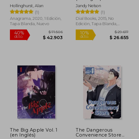
Hollinghurst, Alan
Jandy Nelson
(1)
(1)
Anagrama, 2020, 1 Edición,
Dial Books, 2015, No
Tapa Blanda, Nuevo
Edición, Tapa Blanda,
Nuevo
$ 87.222
$ 127.4
50%
50%
dcto.
dcto.
$ 43.611
$ 63.7
The Big Apple Vol. 1
The Dangerous
(en Inglés)
Convenience Store