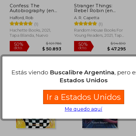
Confess: The
Stranger Things:
Autobiography (en
Rebel Robin (en
Inglés)
Inglés)
Halford, Rob
A. R. Capetta
(1)
(1)
Hachette Books, 2021,
Random House Books For
Tapa Blanda, Nuevo
Young Readers, 2021, Tapa
$ 111.351
$ 84.6
50%
50%
Dura, Nuevo
dcto.
dcto.
$ 55.676
$ 42.3
Estás viendo
Buscalibre Argentina
, pero 
Estados Unidos
Ir a Estados Unidos
Me quedo aquí