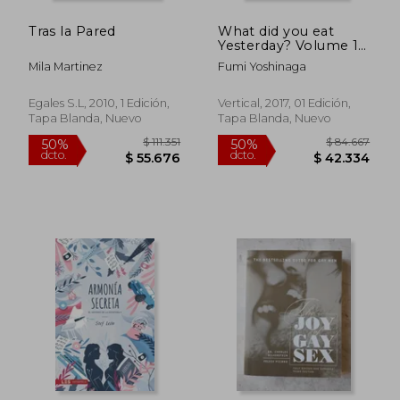
Tras la Pared
What did you eat
$ 70.906
$ 81.7
40%
50%
Yesterday? Volume 12
dcto.
dcto.
$ 42.543
$ 40.8
(en Inglés)
Mila Martinez
Fumi Yoshinaga
Egales S.L, 2010, 1 Edición,
Vertical, 2017, 01 Edición,
Tapa Blanda, Nuevo
Tapa Blanda, Nuevo