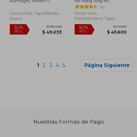
Burroughs, William S.
Mo Xiang Tong Xiu
Vol. 4 (en Inglés)
(4)
Grove Press, Tapa Blanda,
Seven Seas
Nuevo
Entertainment, Tapa
Blanda, Nuevo
1
2
3
4
5
Página Siguiente
Nuestras Formas de Pago
$ 71.506
$ 29.6
40%
10%
dcto.
dcto.
$ 42.903
$ 26.6