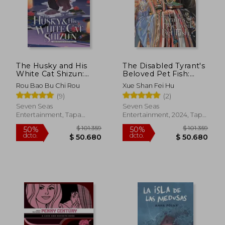
$ 32.050
$ 98.3
10%
50%
dcto.
dcto.
$ 28.845
$ 49.1
The Husky and His
The Disabled Tyrant's
White Cat Shizun:
Beloved Pet Fish:
Erha He Ta de Bai
Canji Baojun De
Rou Bao Bu Chi Rou
Xue Shan Fei Hu
Mao Shizun (Novel)
Zhangxin Yu Chong
(9)
(2)
Vol. 3 (en Inglés)
(Novel) Vol. 3 (en
Inglés)
Seven Seas
Seven Seas
Entertainment, Tapa
Entertainment, 2024, Tapa
Blanda, Nuevo
Blanda, Nuevo