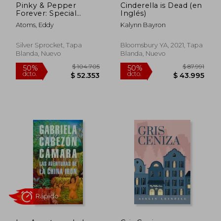
Pinky & Pepper
Cinderella is Dead (en
Forever: Special
Inglés)
Edition (en Inglés)
Atoms, Eddy
Kalynn Bayron
Silver Sprocket, Tapa
Bloomsbury YA, 2021, Tapa
Blanda, Nuevo
Blanda, Nuevo
$ 33.950
$ 109.6
10%
50%
dcto.
dcto.
$ 30.555
$ 54.8