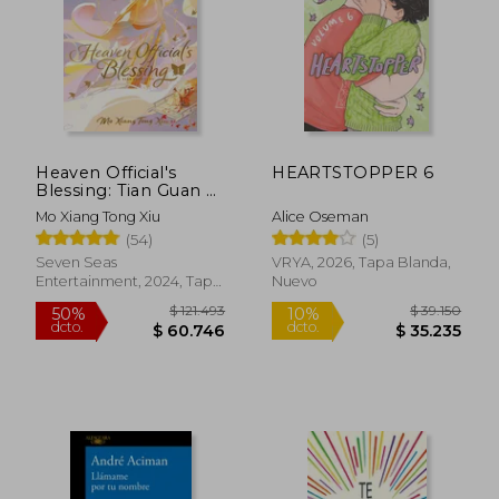
Heaven Official's
HEARTSTOPPER 6
Blessing: Tian Guan ci
fu (Deluxe Hardcover
Mo Xiang Tong Xiu
Alice Oseman
Novel) Vol. 1 de
(54)
(5)
Zeldacw mo Xiang
Tong xiu (Author)
Seven Seas
VRYA, 2026, Tapa Blanda,
(Seven Seas
Entertainment, 2024, Tapa
Nuevo
Entertainment, Llc)
Dura, Nuevo
(en Inglés)
$ 121.493
$ 39.1
50%
10%
dcto.
dcto.
$ 60.746
$ 35.2