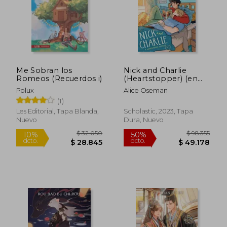
$ 41.599
$ 103.2
10%
50%
dcto.
dcto.
$ 37.439
$ 51.6
Me Sobran los
Nick and Charlie
Romeos (Recuerdos i)
(Heartstopper) (en
Inglés)
Polux
Alice Oseman
(1)
Les Editorial, Tapa Blanda,
Scholastic, 2023, Tapa
Nuevo
Dura, Nuevo