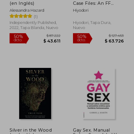
(en Inglés)
Case Files: An FF
Fantasy Romance (en
Alessandra Hazard
Hiyodori
Inglés)
(1)
Independently Published,
Hiyodori, Tapa Dura,
2022, Tapa Blanda, Nuevo
Nuevo
$ 104.705
$ 87.9
50%
50%
dcto.
dcto.
$ 52.353
$ 43.9
Silver in the Wood
Gay Sex. Manual