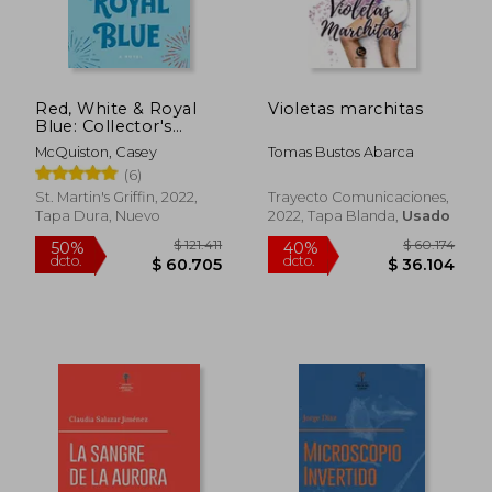
Rápido
Red, White & Royal
Violetas marchitas
Blue: Collector's
Edition: A Novel (en
McQuiston, Casey
Tomas Bustos Abarca
Inglés)
(6)
St. Martin's Griffin, 2022,
Trayecto Comunicaciones,
Tapa Dura, Nuevo
2022, Tapa Blanda,
Usado
$ 42.900
$ 101.3
10%
50%
dcto.
dcto.
$ 38.610
$ 50.6