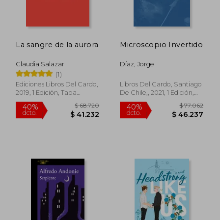
La sangre de la aurora
Microscopio Invertido
Claudia Salazar
Díaz, Jorge
(1)
Ediciones Libros Del Cardo,
Libros Del Cardo, Santiago
2019, 1 Edición, Tapa
De Chile,, 2021, 1 Edición,
Blanda, Nuevo
Tapa Blanda, Nuevo
$ 121.411
$ 60.1
50%
40%
dcto.
dcto.
$ 60.705
$ 36.1