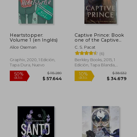
Heartstopper:
Captive Prince: Book
$ 111.456
$ 33.0
50%
10%
Volume 1 (en Inglés)
one of the Captive
dcto.
dcto.
$ 55.728
$ 29.7
Prince Trilogy (en
Alice Oseman
C. S. Pacat
Inglés)
(6)
Graphix, 2020, 1 Edición,
Berkley Books, 2015, 1
Tapa Dura, Nuevo
Edición, Tapa Blanda,
Nuevo