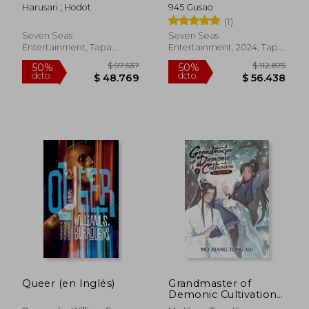
Vol. 4 (en Inglés)
Harusari ; Hodot
945 Gusao
(1)
Seven Seas
Seven Seas
Entertainment, Tapa
Entertainment, 2024, Tapa
Blanda, Nuevo
Blanda, Nuevo
$ 81.769
$ 112.
50%
50%
dcto.
dcto.
$ 40.885
$ 56.3
Queer (en Inglés)
Grandmaster of
Demonic Cultivation:
Mo dao zu shi (Novel)