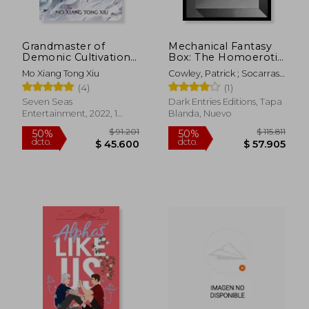
Grandmaster of
Mechanical Fantasy
Demonic Cultivation:
Box: The Homoerotic
Mo dao zu shi (Novel)
Journal of Patrick
Mo Xiang Tong Xiu
Cowley, Patrick ; Socarras,
Vol. 2 (en Inglés)
Cowley (en Inglés)
Jorge ; McGinley, Theresa
(4)
(1)
Seven Seas
Dark Entries Editions, Tapa
Entertainment, 2022, 1
Blanda, Nuevo
Rápido
Edición, Tapa Blanda,
Nuevo
$ 29.500
$ 115.
15%
50%
dcto.
dcto.
$ 25.075
$ 57.6