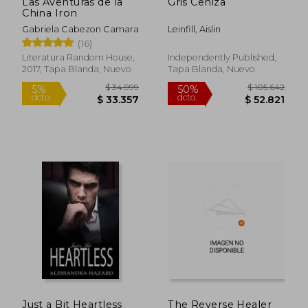
Las Aventuras de la
Gris Ceniza
China Iron
Gabriela Cabezon Camara
Leinfill, Aislin
(16)
Literatura Random House,
Independently Published,
2017, Tapa Blanda, Nuevo
Tapa Blanda, Nuevo
$ 101.786
$ 94.5
50%
50%
dcto.
dcto.
$ 50.893
$ 47.2
Just a Bit Heartless
The Reverse Healer