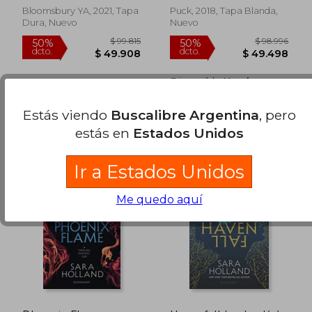
Bloomsbury YA, 2021, Tapa
Puck, 2018, Tapa Blanda,
Dura, Nuevo
Nuevo
$ 97.844
$ 97.8
50%
50%
dcto.
dcto.
$ 48.922
$ 48.9
Disponible
Usado
en Buen Estado a
$ 47.748
.
Comprar Usado
Estás viendo
Buscalibre Argentina
, pero
estás en
Estados Unidos
Ir a Estados Unidos
Me quedo aquí