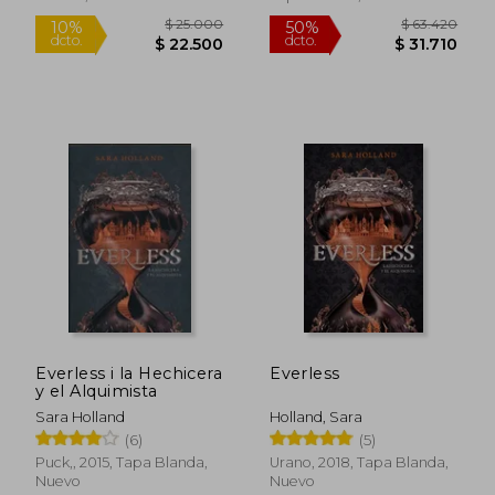
$ 25.000
$ 63.4
10%
50%
dcto.
dcto.
$ 22.500
$ 31.7
Everless i la Hechicera
Everless
y el Alquimista
Sara Holland
Holland, Sara
(6)
(5)
Puck,, 2015, Tapa Blanda,
Urano, 2018, Tapa Blanda,
Nuevo
Nuevo