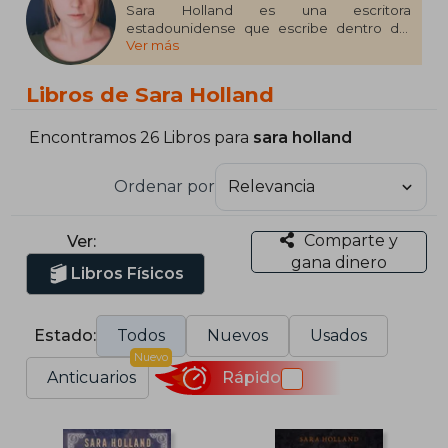
Sara Holland es una escritora
estadounidense que escribe dentro del
Ver más
Young Adult y la fantasía. Creció en la
pequeña ciudad de Minnesota entre
cientos de libros y se graduó en la
Libros de Sara Holland
Universidad Wesleyan. Después de
graduarse en sus estudios, Sara trabajó en
una tienda de té, una oficina de dentistas y
Encontramos 26 Libros para
sara holland
un edificio del capitolio estatal antes de
dirigirse a Nueva York para trabajar en
Ordenar por
publicaciones. Everless, La Hechicera y el
Alquimista es su primera novela.
Comparte y
Ver:
gana dinero
Libros Físicos
Estado:
Todos
Nuevos
Usados
Nuevo
Anticuarios
Rápido