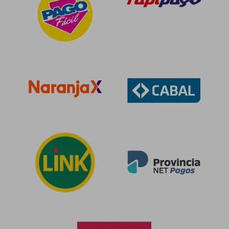
$ 172.092
$ 103.5
50%
50%
dcto.
dcto.
$ 86.046
$ 51.7