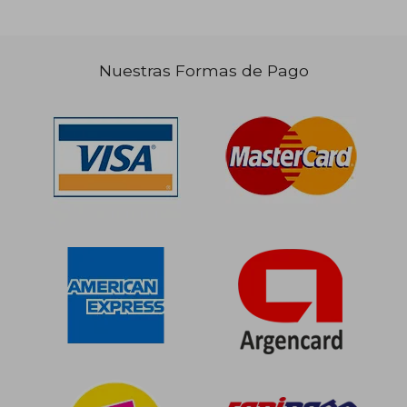
$ 116.449
$ 109.6
50%
50%
dcto.
dcto.
$ 58.225
$ 54.8
Nuestras Formas de Pago