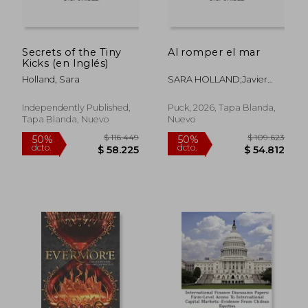
Secrets of the Tiny
Al romper el mar
Kicks (en Inglés)
Holland, Sara
SARA HOLLAND;Javier
González De Hita
Independently Published,
Puck, 2026, Tapa Blanda,
Tapa Blanda, Nuevo
Nuevo
$ 80.050
$ 95.4
50%
50%
dcto.
dcto.
$ 40.025
$ 47.7