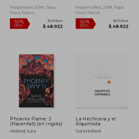
Harperteen, 2018, Tapa
Harpercollins, 2018, Tapa
$ 86.020
$ 89.8
50%
50%
Dura, Nuevo
Dura, Nuevo
dcto.
dcto.
$ 43.010
$ 44.9
Phoenix Flame: 2
La Hechicera y el
(Havenfall) (en Inglés)
Alquimista
Holland, Sara
Sara Holland