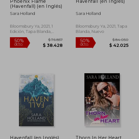
Phoenix Flame
Havenfall (en Inglés)
(Havenfall) (en Inglés)
Sara Holland
Sara Holland
Bloomsbury Ya, 2021, 1
Bloomsbury Ya, 2021, Tapa
Edición, Tapa Blanda,
Blanda, Nuevo
$ 99.815
$ 98.9
50%
50%
Nuevo
dcto.
dcto.
$ 49.908
$ 49.4
Havenfall (en Inglés)
Thorn In Her Heart