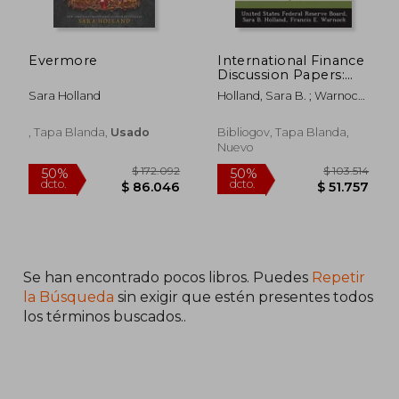
Evermore
International Finance
Discussion Papers:
Firm-Level Access to
Sara Holland
Holland, Sara B. ; Warnock,
International Capital
Francis E. ; United States
Markets: Evidence
Federal Reserve Board
from Chilean Equities
, Tapa Blanda,
Usado
Bibliogov, Tapa Blanda,
(en Inglés)
Nuevo
Se han encontrado pocos libros. Puedes
Repetir
la Búsqueda
sin exigir que estén presentes todos
los términos buscados..