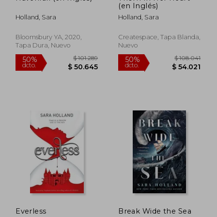
(en Inglés)
Holland, Sara
Holland, Sara
Bloomsbury YA, 2020,
Createspace, Tapa Blanda,
Tapa Dura, Nuevo
Nuevo
$ 76.857
$ 84.0
50%
50%
dcto.
dcto.
$ 38.428
$ 42.0
Everless
Break Wide the Sea