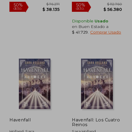
Disponible
Usado
en Buen Estado a
$ 41.729
.
Comprar Usado
$ 76.271
$ 112.7
50%
50%
dcto.
dcto.
$ 38.135
$ 56.3
Havenfall
Havenfall: Los Cuatro
Reinos
Holland, Sara
Sara Holland