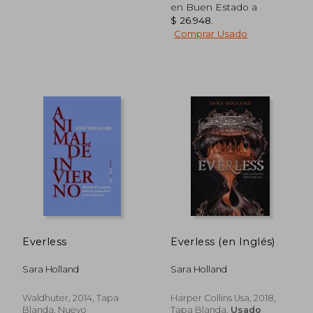
en Buen Estado a
$ 26.948
.
Comprar Usado
$ 27.355
$ 66.5
10%
40%
dcto.
dcto.
$ 24.620
$ 39.9
Everless
Everless (en Inglés)
Sara Holland
Sara Holland
Waldhuter, 2014, Tapa
Harper Collins Usa, 2018,
Blanda, Nuevo
Tapa Blanda,
Usado