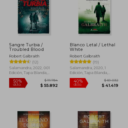
$ 50.137
$ 50.6
10%
10%
dcto.
dcto.
$ 45.123
$ 45.6
Sangre Turbia /
Blanco Letal / Lethal
Troubled Blood
White
Robert Galbraith
Robert Galbraith
(12)
(19)
Salamandra, 2022, 001
Salamandra, 2020, 1
Edición, Tapa Blanda,
Edición, Tapa Blanda,
Nuevo
Nuevo