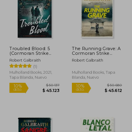
$ 95.744
$ 103.3
40%
40%
dcto.
dcto.
$ 57.446
$ 62.0
Troubled Blood: 5
The Running Grave: A
(Cormoran Strike
Cormoran Strike
Novel) (en Inglés)
Novel (en Inglés)
Robert Galbraith
Robert Galbraith
(1)
Mulholland Books, 2021,
Mulholland Books, Tapa
Tapa Blanda, Nuevo
Blanda, Nuevo