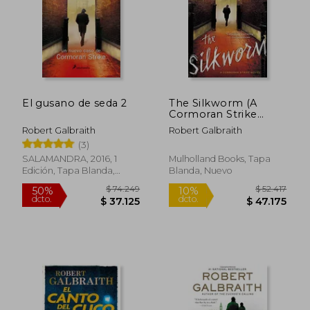
El gusano de seda 2
The Silkworm (A
$ 111.784
$ 69.0
Cormoran Strike
50%
40%
dcto.
dcto.
Novel) (en Inglés)
$ 55.892
$ 41.4
Robert Galbraith
Robert Galbraith
(3)
SALAMANDRA, 2016, 1
Mulholland Books, Tapa
Edición, Tapa Blanda,
Blanda, Nuevo
Nuevo