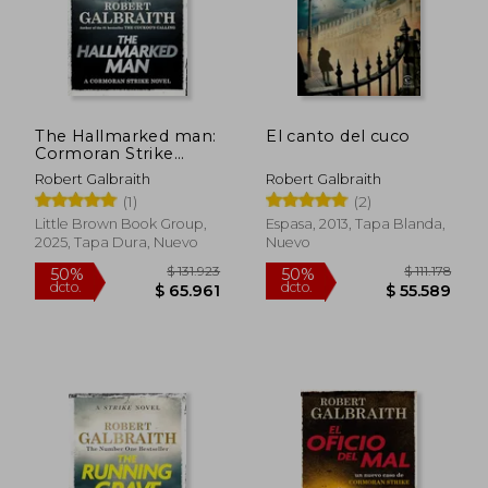
The Hallmarked man:
El canto del cuco
Cormoran Strike
Book 8 (en Inglés)
Robert Galbraith
Robert Galbraith
(1)
(2)
Little Brown Book Group,
Espasa, 2013, Tapa Blanda,
2025, Tapa Dura, Nuevo
Nuevo
$ 50.137
10%
dcto.
$ 45.123
$ 19.4