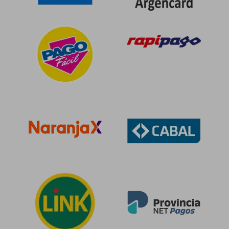
$ 77.259
$ 104.1
40%
50%
dcto.
dcto.
$ 46.356
$ 52.0