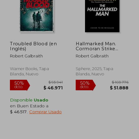
Troubled Blood (en
Hallmarked Man.
Inglés)
Cormoran Strike
Book 8 (en Inglés)
Robert Galbraith
Robert Galbraith
$ 78.414
$ 75.
50%
50%
dcto.
dcto.
Warner Books, Tapa
Sphere, 2025, Tapa
$ 39.207
$ 37.7
Blanda, Nuevo
Blanda, Nuevo
Disponible
Usado
en Buen Estado a
$ 46.517
.
Comprar Usado