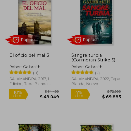
El oficio del mal 3
Sangre turbia
(Cormoran Strike 5)
Robert Galbraith
Robert Galbraith
(11)
(2)
Rápido
Rápido
SALAMANDRA, 2017, 1
SALAMANDRA, 2022, Tapa
Edición, Tapa Blanda,
Blanda, Nuevo
Nuevo
$ 54.499
$ 72.9