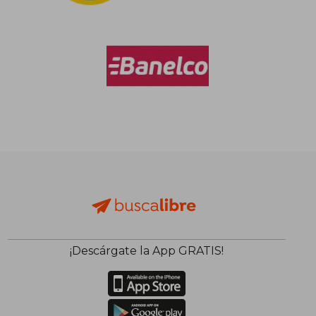
$ 128.243
$ 139.
50%
50%
dcto.
dcto.
$ 64.121
$ 69.8
¡Descárgate la App GRATIS!