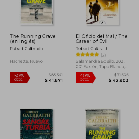
The Running Grave
El Oficio del Mal / The
(en Inglés)
Career of Evil
Robert Galbraith
Robert Galbraith
(2)
Hachette, Nuevo
Salamandra Bolsillo, 2021,
001 Edición, Tapa Blanda,
Nuevo
$ 131.923
$ 111.
50%
50%
dcto.
dcto.
$ 65.961
$ 55.5