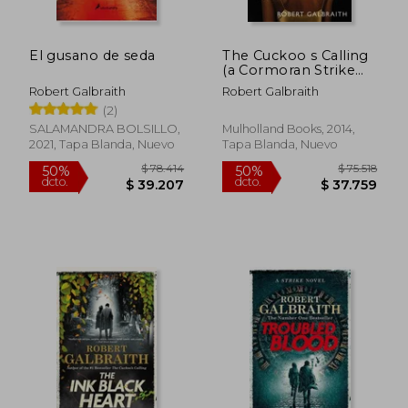
El gusano de seda
The Cuckoo s Calling
(a Cormoran Strike
Novel) (en Inglés)
Robert Galbraith
Robert Galbraith
(2)
$ 83.341
$ 83.3
50%
50%
dcto.
dcto.
$ 41.671
$ 41.6
SALAMANDRA BOLSILLO,
Mulholland Books, 2014,
2021, Tapa Blanda, Nuevo
Tapa Blanda, Nuevo