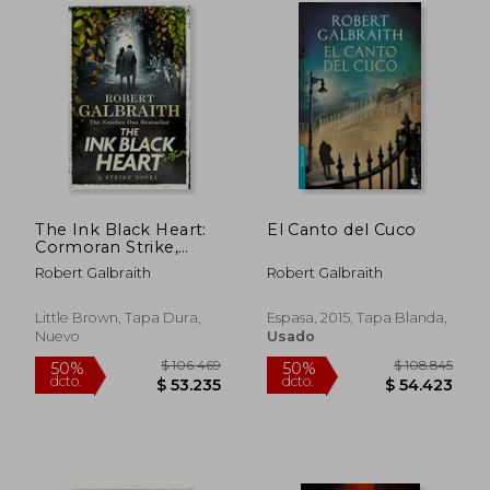
The Ink Black Heart:
El Canto del Cuco
Cormoran Strike,
Book 6. (en Inglés)
$ 125.920
$ 83.3
50%
50%
Robert Galbraith
Robert Galbraith
dcto.
dcto.
$ 62.960
$ 41.6
Little Brown, Tapa Dura,
Espasa, 2015, Tapa Blanda,
Nuevo
Usado