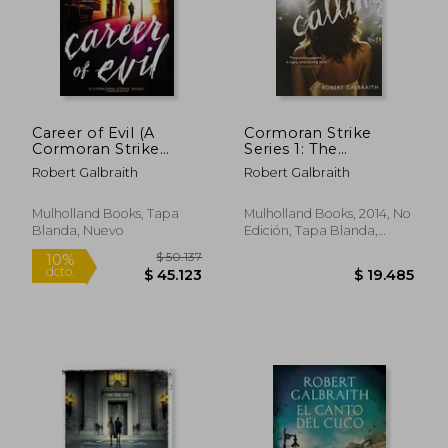
Career of Evil (A
Cormoran Strike
Cormoran Strike
Series 1: The
Novel) (en Inglés)
Cuckoo`S Calling -
Robert Galbraith
Robert Galbraith
Hachette (en Inglés)
Mulholland Books, Tapa
Mulholland Books, 2014, No
Blanda, Nuevo
Edición, Tapa Blanda,
$ 76.664
$ 43.2
40%
10%
Usado
dcto.
dcto.
$ 45.998
$ 38.9