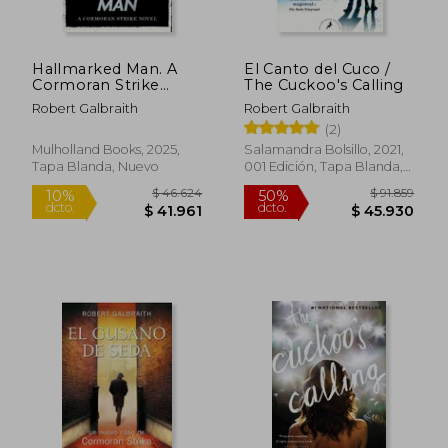
Hallmarked Man. A
El Canto del Cuco /
$ 119.558
$ 83.3
Cormoran Strike
The Cuckoo's Calling
50%
50%
dcto.
dcto.
Novel (en Inglés)
$ 59.779
$ 41.6
Robert Galbraith
Robert Galbraith
(2)
Mulholland Books, 2025,
Salamandra Bolsillo, 2021,
Tapa Blanda, Nuevo
001 Edición, Tapa Blanda,
Nuevo