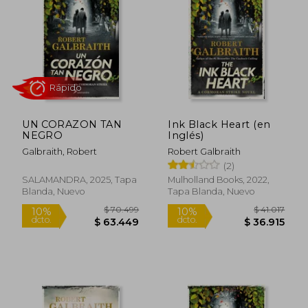
10%
4%
dcto.
dcto.
$ 49.049
$ 69.8
UN CORAZON TAN
Ink Black Heart (en
NEGRO
Inglés)
Galbraith, Robert
Robert Galbraith
(2)
SALAMANDRA, 2025, Tapa
Mulholland Books, 2022,
Blanda, Nuevo
Tapa Blanda, Nuevo
Rápido