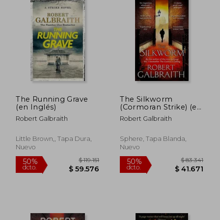
The Running Grave
The Silkworm
(en Inglés)
(Cormoran Strike) (en
Inglés)
Robert Galbraith
Robert Galbraith
Little Brown,, Tapa Dura,
Sphere, Tapa Blanda,
Nuevo
Nuevo
$ 93.941
$ 103.7
50%
50%
dcto.
dcto.
$ 46.971
$ 51.8