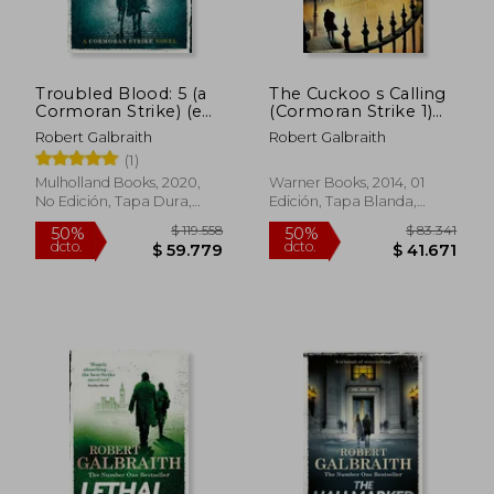
$ 83.341
$ 76.6
50%
40%
dcto.
dcto.
$ 41.671
$ 45.9
Troubled Blood: 5 (a
The Cuckoo s Calling
Cormoran Strike) (en
(Cormoran Strike 1)
Inglés)
(en Inglés)
Robert Galbraith
Robert Galbraith
(1)
Mulholland Books, 2020,
Warner Books, 2014, 01
No Edición, Tapa Dura,
Edición, Tapa Blanda,
Nuevo
Nuevo