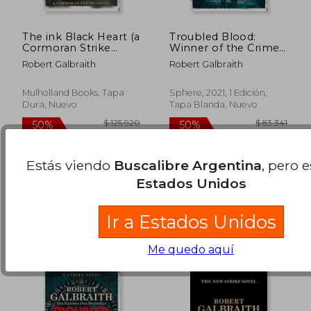
The ink Black Heart (a
Troubled Blood:
Cormoran Strike
Winner of the Crime
Novel, 6) (en Inglés)
and Thriller British
Robert Galbraith
Robert Galbraith
Book of the Year
Award 2021 (en
Inglés)
Mulholland Books, Tapa
Sphere, 2021, 1 Edición,
Dura, Nuevo
Tapa Blanda, Nuevo
$ 46.624
$ 91.8
10%
50%
dcto.
dcto.
$ 41.961
$ 45.9
Disponible
Usado
Estás viendo
Buscalibre Argentina
, pero 
en Buen Estado a
Estados Unidos
$ 45.408
.
Comprar Usado
Ir a Estados Unidos
Me quedo aquí