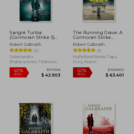
Sangre Turbia
The Running Grave: A
(Cormoran Strike 5)
Cormoran Strike
(en Euskera)
Novel (a Cormoran
Robert Galbraith
Robert Galbraith
Strike Novel, 7) (en
(2)
(1)
Inglés)
Salamandra
Mulholland Books, Tapa
(Publicaciones Y Ediciones
Dura, Nuevo
Salamandra, S.A.), 2023, 1
Edición, Tapa Blanda,
Nuevo
$ 83.341
$ 71.5
50%
40%
dcto.
dcto.
$ 41.671
$ 42.9