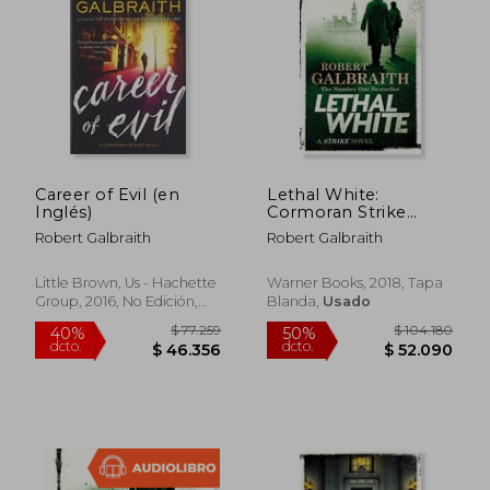
$ 119.151
$ 83.3
50%
50%
dcto.
dcto.
$ 59.576
$ 41.6
Career of Evil (en
Lethal White:
Inglés)
Cormoran Strike
Book 4 (Cormoran
Robert Galbraith
Robert Galbraith
Strike 4) (en Inglés)
Little Brown, Us - Hachette
Warner Books, 2018, Tapa
Group, 2016, No Edición,
Blanda,
Usado
Tapa Blanda, Nuevo