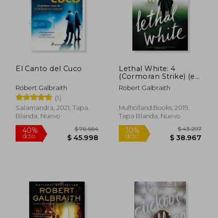
El Canto del Cuco
Lethal White: 4
(Cormoran Strike) (en
Inglés)
Robert Galbraith
Robert Galbraith
(1)
$ 74.249
$ 52.4
50%
10%
dcto.
dcto.
$ 37.125
$ 47.1
Salamandra, 2021, Tapa
Mulholland Books, 2019,
Blanda, Nuevo
Tapa Blanda, Nuevo