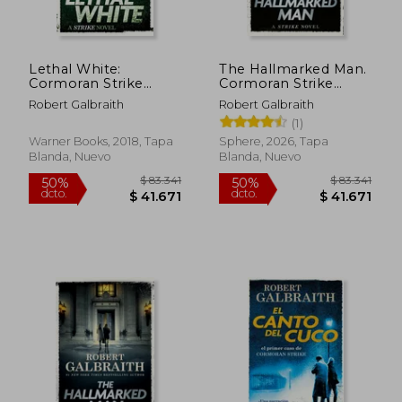
$ 71.506
$ 98.6
40%
50%
dcto.
dcto.
$ 42.903
$ 49.3
Lethal White:
The Hallmarked Man.
Cormoran Strike
Cormoran Strike
Book 4 (en Inglés)
Book 8
Robert Galbraith
Robert Galbraith
(1)
Warner Books, 2018, Tapa
Sphere, 2026, Tapa
Blanda, Nuevo
Blanda, Nuevo