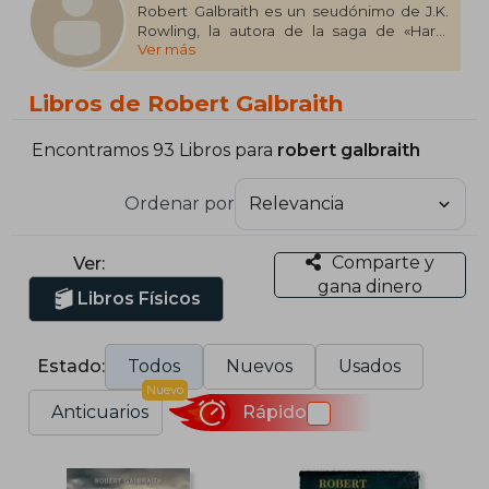
Robert Galbraith es un seudónimo de J.K.
Rowling, la autora de la saga de «Harry
Ver más
Potter» y de Una vacante imprevista. BBC
One ha adaptado las novelas de Robert
Galbraith a la pequeña pantalla en una
Libros de Robert Galbraith
serie de gran éxito producida por Brontë
Film and Television.
Encontramos 93 Libros para
robert galbraith
Ordenar por
Comparte y
Ver:
gana dinero
Libros Físicos
Estado:
Todos
Nuevos
Usados
Nuevo
Anticuarios
Rápido