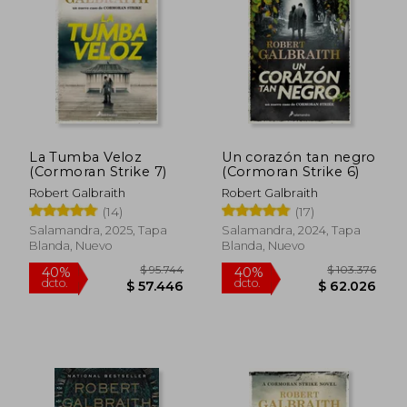
$ 70.499
$ 41.0
10%
10%
dcto.
dcto.
$ 63.449
$ 36.9
La Tumba Veloz
Un corazón tan negro
(Cormoran Strike 7)
(Cormoran Strike 6)
Robert Galbraith
Robert Galbraith
(14)
(17)
Salamandra, 2025, Tapa
Salamandra, 2024, Tapa
Blanda, Nuevo
Blanda, Nuevo