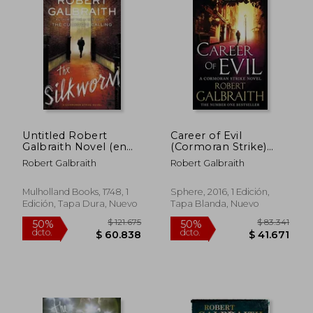
Untitled Robert
Career of Evil
Galbraith Novel (en
(Cormoran Strike)
Inglés)
[Paperback] [Apr 21,
Robert Galbraith
Robert Galbraith
2016] Galbraith,
Robert (en Inglés)
Mulholland Books, 1748, 1
Sphere, 2016, 1 Edición,
Edición, Tapa Dura, Nuevo
Tapa Blanda, Nuevo