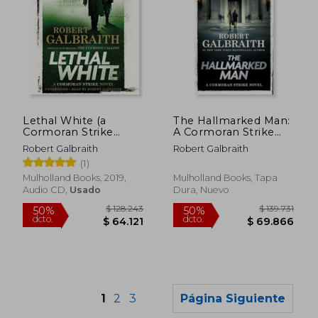
$ 121.675
$ 83.3
50%
50%
Lethal White (a
The Hallmarked Man:
dcto.
dcto.
$ 60.838
$ 41.6
Cormoran Strike
A Cormoran Strike
Novel) (Audio CD) (en
Novel (en Inglés)
Robert Galbraith
Robert Galbraith
Inglés)
(1)
Mulholland Books, 2019,
Mulholland Books, Tapa
Audio CD,
Usado
Dura, Nuevo
1
2
3
Página Siguiente