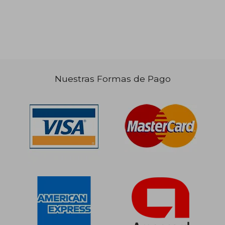
Nuestras Formas de Pago
$ 131.099
$ 106.4
50%
50%
dcto.
dcto.
$ 65.550
$ 53.2