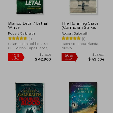
Blanco Letal / Lethal
The Running Grave
White
(Cormoran Strike
Book 7) (en Inglés)
Robert Galbraith
Robert Galbraith
(1)
(1)
Salamandra Bolsillo, 2021,
Hachette, Tapa Blanda,
001 Edición, Tapa Blanda,
Nuevo
Nuevo