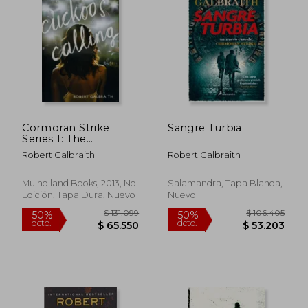
$ 106.469
$ 108.8
50%
50%
dcto.
dcto.
$ 53.235
$ 54.4
Cormoran Strike
Sangre Turbia
Series 1: The
Cuckoo`S Calling -
Robert Galbraith
Robert Galbraith
Hachette *hb (en
Inglés)
Mulholland Books, 2013, No
Salamandra, Tapa Blanda,
Edición, Tapa Dura, Nuevo
Nuevo