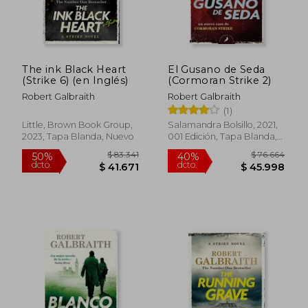
The ink Black Heart
El Gusano de Seda
(Strike 6) (en Inglés)
(Cormoran Strike 2)
Robert Galbraith
Robert Galbraith
(1)
Little, Brown Book Group,
Salamandra Bolsillo, 2021,
2023, Tapa Blanda, Nuevo
001 Edición, Tapa Blanda,
Nuevo
$ 71.506
$ 126.8
40%
50%
dcto.
dcto.
$ 42.903
$ 63.4