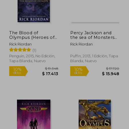
The Blood of
Percy Jackson and
Olympus (Heroes of
the sea of Monsters
Olympus Book 5) (en
(en Inglés)
Rick Riordan
Rick Riordan
Inglés)
(1)
Penguin, 2015, No Edición,
Puffin, 2013, 1 Edición, Tapa
Tapa Blanda, Nuevo
Blanda, Nuevo
$ 39.999
$ 17.7
10%
10%
dcto.
dcto.
$ 35.999
$ 15.9