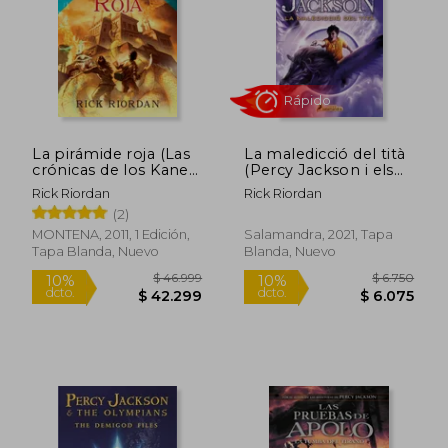
$ 41.999
$ 46.9
10%
10%
dcto.
dcto.
$ 37.799
$ 42.2
La pirámide roja (Las
La maledicció del tità
crónicas de los Kane
(Percy Jackson i els
1)
déus de l'Olimp 3) (en
Rick Riordan
Rick Riordan
Catalán)
(2)
MONTENA, 2011, 1 Edición,
Salamandra, 2021, Tapa
Tapa Blanda, Nuevo
Blanda, Nuevo
Rápido