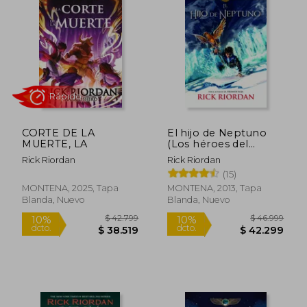
CORTE DE LA
El hijo de Neptuno
MUERTE, LA
(Los héroes del
Olimpo 2)
Rick Riordan
Rick Riordan
(15)
MONTENA, 2025, Tapa
MONTENA, 2013, Tapa
Blanda, Nuevo
Blanda, Nuevo
$ 20.497
$ 43.9
10%
10%
dcto.
dcto.
$ 18.447
$ 39.5