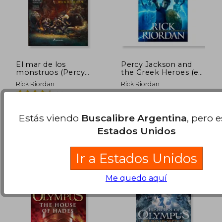
El mar de los
Percy Jackson and
monstruos (Percy
the Greek Heroes (en
Jackson y los dioses
Inglés)
Rick Riordan
Rick Riordan
del Olimpo [novela
(5)
gráfica] 2) - Rick
Riordan - Libro Físico
SALAMANDRA INFANTIL Y
Penguin, 2016, 01 Edición,
JUVENIL, 2016, 1 Edición,
Tapa Blanda, Nuevo
Estás viendo
Buscalibre Argentina
, pero 
Tapa Blanda, Nuevo
$ 29.617
$ 49.4
10%
10%
Estados Unidos
dcto.
dcto.
$ 26.655
$ 44.5
Ir a Estados Unidos
Me quedo aquí