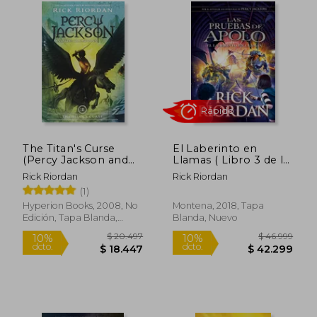
Rápido
Rápido
The Titan's Curse
El Laberinto en
(Percy Jackson and
Llamas ( Libro 3 de la
the Olympians, Book
Saga las Pruebas de
Rick Riordan
Rick Riordan
3) (en Inglés)
Apolo )
(1)
Hyperion Books, 2008, No
Montena, 2018, Tapa
Edición, Tapa Blanda,
Blanda, Nuevo
Nuevo
$ 43.999
$ 46.9
4%
dcto.
$ 42.388
$ 45.4