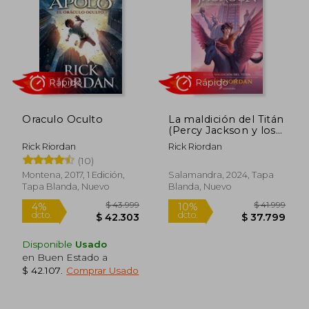
$ 46.999
$ 41.9
19%
10%
dcto.
dcto.
$ 38.303
$ 37.7
Oraculo Oculto
La maldición del Titán
(Percy Jackson y los
dioses del Olimpo 3)
Rick Riordan
Rick Riordan
(10)
Montena, 2017, 1 Edición,
Salamandra, 2024, Tapa
Tapa Blanda, Nuevo
Blanda, Nuevo
Rápido
Rápido
Disponible
Usado
en Buen Estado a
$ 42.107
.
Comprar Usado