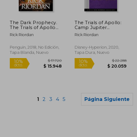
$ 17.720
$ 22.7
10%
10%
dcto.
dcto.
$ 15.948
$ 20.5
The Dark Prophecy.
The Trials of Apollo:
The Trials of Apollo
Camp Jupiter
Book 2 (en Inglés)
Classified-An Official
Rick Riordan
Rick Riordan
Rick Riordan
Companion Book: A
Probatio's Journal
Penguin, 2018, No Edición,
Disney-Hyperion, 2020,
(en Inglés)
Tapa Blanda, Nuevo
Tapa Dura, Nuevo
1
2
3
4
5
Página Siguiente