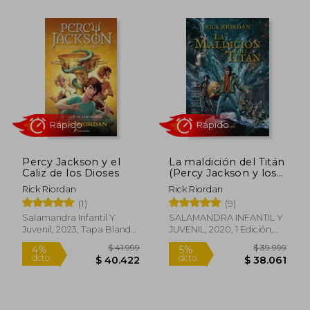
Rápido
Rápido
$ 43.999
$ 49.4
4%
4%
dcto.
dcto.
$ 42.334
$ 47.4
Percy Jackson y el
La maldición del Titán
Caliz de los Dioses
(Percy Jackson y los
dioses del Olimpo
Rick Riordan
Rick Riordan
novela gráfica 3) -
(1)
(9)
Rick Riordan - Libro
Físico
Salamandra Infantil Y
SALAMANDRA INFANTIL Y
Juvenil, 2023, Tapa Blanda,
JUVENIL, 2020, 1 Edición,
Nuevo
Tapa Blanda, Nuevo