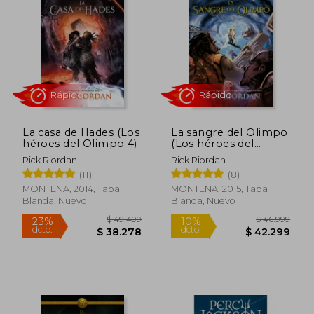
La casa de Hades (Los
La sangre del Olimpo
héroes del Olimpo 4)
(Los héroes del
Olimpo 5)
Rick Riordan
Rick Riordan
(11)
(8)
Rápido
Rápido
MONTENA, 2014, Tapa
MONTENA, 2015, Tapa
Blanda, Nuevo
Blanda, Nuevo
$ 49.499
$ 46.9