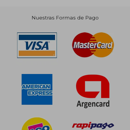
Nuestras Formas de Pago
$ 22.116
$ 22.2
10%
10%
dcto.
dcto.
$ 19.905
$ 20.0