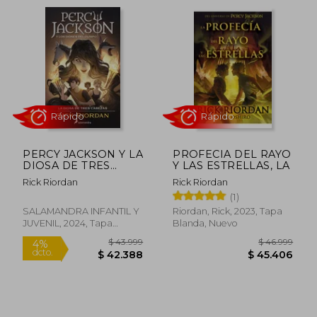
Rápido
Rápido
PERCY JACKSON Y LA
PROFECIA DEL RAYO
DIOSA DE TRES
Y LAS ESTRELLAS, LA
CABEZAS
Rick Riordan
Rick Riordan
(1)
$ 41.999
$ 43.9
4%
10%
SALAMANDRA INFANTIL Y
Riordan, Rick, 2023, Tapa
dcto.
dcto.
$ 40.452
$ 39.5
JUVENIL, 2024, Tapa
Blanda, Nuevo
Blanda, Nuevo