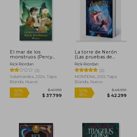
$ 22.288
$ 43.9
10%
10%
dcto.
dcto.
$ 20.059
$ 39.5
El mar de los
La torre de Nerón
monstruos (Percy
(Las pruebas de
Jackson y los dioses
Apolo 5)
Rick Riordan
Rick Riordan
del Olimpo 2)
(3)
(2)
Salamandra, 2024, Tapa
MONTENA, 2021, Tapa
Blanda, Nuevo
Blanda, Nuevo
Rápido