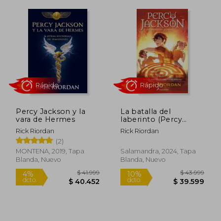
Rápido
Rápido
Percy Jackson y la
La batalla del
vara de Hermes
laberinto (Percy
$ 41.999
$ 39.9
4%
5%
Jackson y los dioses
dcto.
dcto.
Rick Riordan
Rick Riordan
$ 40.422
$ 38.0
del Olimpo 4)
(2)
MONTENA, 2019, Tapa
Salamandra, 2024, Tapa
Blanda, Nuevo
Blanda, Nuevo