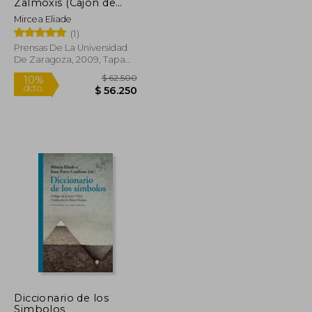
dcto.
$ 60.471
$ 42.543
Zalmoxis (Cajón de
Sastre)
Mircea Eliade
(1)
Prensas De La Universidad
De Zaragoza, 2009, Tapa
Blanda, Nuevo
Diccionario de los
Simbolos