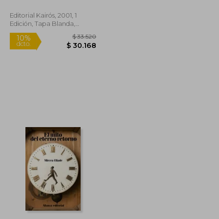
Editorial Kairós, 2001, 1
Edición, Tapa Blanda,
Nuevo
$ 36.210
$ 33.520
10%
dcto.
$ 32.589
$ 30.168