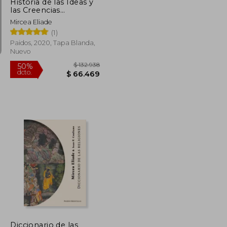
Historia de las Ideas y
las Creencias
Religiosas Vol. 3 de
Mircea Eliade
Mahoma a la era de las
(1)
Reformas
Paidos, 2020, Tapa Blanda,
Nuevo
$ 87.763
$ 132.938
50%
dcto.
$ 43.882
$ 66.469
Diccionario de las