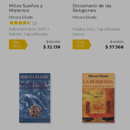
Mitos Sueños y
Diccionario de las
Misterios
Religiones
Mircea Eliade
Mircea Eliade
(3)
Editorial Kairós, 2001, 1
Paidos, 2022, Tapa Blanda,
Rápido
Rápido
Edición, Tapa Blanda,
Nuevo
Nuevo
27.700
$ 33.950
5%
10%
dcto.
dcto.
4.930
$ 32.138