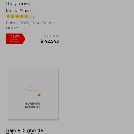
Religiones
Mircea Eliade
(1)
Paidos, 2022, Tapa Blanda,
Nuevo
$ 120.942
$ 70.906
40%
Bajo el Signo de