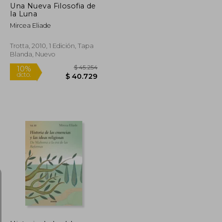
Una Nueva Filosofia de
la Luna
Mircea Eliade
Trotta, 2010, 1 Edición, Tapa
Blanda, Nuevo
$ 36.210
$ 45.254
10%
dcto.
$ 32.589
$ 40.729