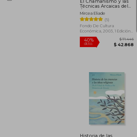
El Chamanismo y las
Técnicas Arcaicas del
Éxtasis
Mircea Eliade
(5)
Fondo De Cultura
Económica, 2003, 1 Edición,
Tapa Blanda, Nuevo
$ 
40%
dcto.
$ 4
Historia de las