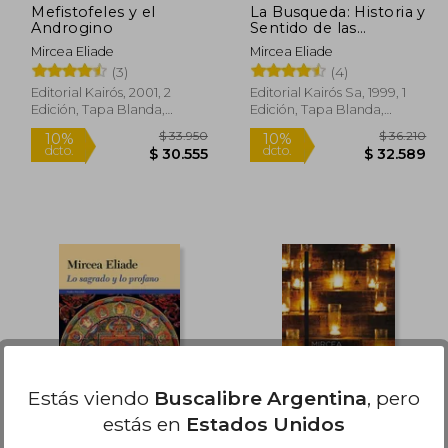
Mefistofeles y el
La Busqueda: Historia y
Androgino
Sentido de las
Religiones
Mircea Eliade
Mircea Eliade
(3)
(4)
Editorial Kairós, 2001, 2
Editorial Kairós Sa, 1999, 1
Edición, Tapa Blanda,
Edición, Tapa Blanda,
Nuevo
Nuevo
33.600
$ 33.950
10%
10%
dcto.
dcto.
0.240
$ 30.555
Estás viendo
Buscalibre Argentina
, pero
estás en
Estados Unidos