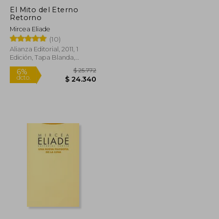
El Mito del Eterno
Retorno
Mircea Eliade
(10)
Alianza Editorial, 2011, 1
Edición, Tapa Blanda,
Nuevo
$ 41.520
$ 25.772
6%
dcto.
$ 37.368
$ 24.340