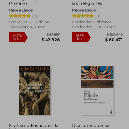
Profano
las Religiones
Mircea Eliade
Mircea Eliade
(4)
(1)
Booket, 2022, 1 Edición,
Cristiandad (Ediciones
Tapa Blanda, Nuevo
Cristiandad), 2009, Tapa
Blanda, Nuevo
129.881
$ 87.857
50%
50%
Erotismo Mistico en la
Diccionario de las