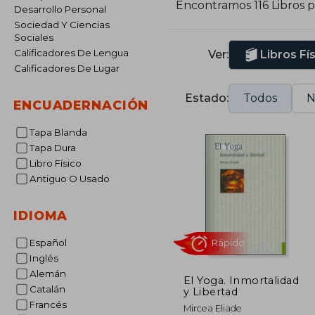
Encontramos 116 Libros 
Desarrollo Personal
Sociedad Y Ciencias
C
Sociales
o
Calificadores De Lengua
Ver:
Libros Fí
Calificadores De Lugar
M
R
Estado:
Todos
N
ENCUADERNACIÓN
Tapa Blanda
Tapa Dura
Libro Físico
Antiguo O Usado
IDIOMA
Español
Inglés
Alemán
El Yoga. Inmortalidad
Catalán
y Libertad
Rápido
Francés
Mircea Eliade