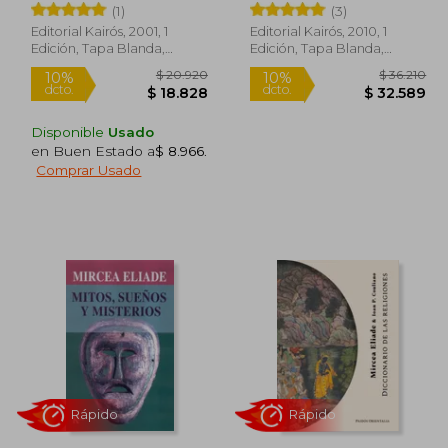
(1)
(3)
Editorial Kairós, 2001, 1
Editorial Kairós, 2010, 1
Edición, Tapa Blanda,
Edición, Tapa Blanda,
Nuevo
Nuevo
Disponible
Usado
en Buen Estado a
$ 8.966
.
Comprar Usado
29.000
$ 20.920
10%
10%
dcto.
dcto.
6.100
$ 18.828