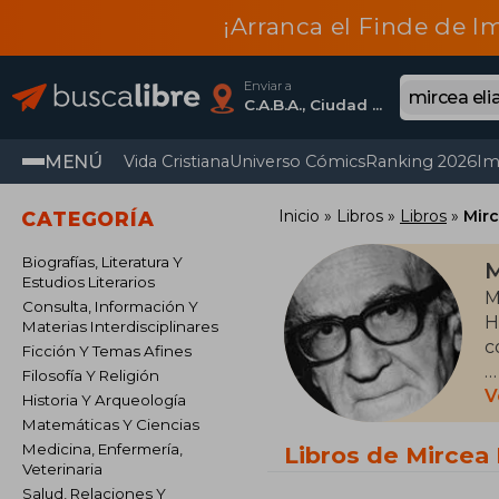
¡Arranca el Finde de I
Enviar a
C.A.B.A., Ciudad Autónoma De Buenos Aires
MENÚ
Vida Cristiana
Universo Cómics
Ranking 2026
Im
Inicio
Libros
Libros
Mirc
CATEGORÍA
Biografías, Literatura Y
M
Estudios Literarios
M
Consulta, Información Y
H
Materias Interdisciplinares
c
Ficción Y Temas Afines
Filosofía Y Religión
D
V
Historia Y Arqueología
e
Matemáticas Y Ciencias
s
Medicina, Enfermería,
Libros de Mircea 
c
Veterinaria
M
Salud, Relaciones Y