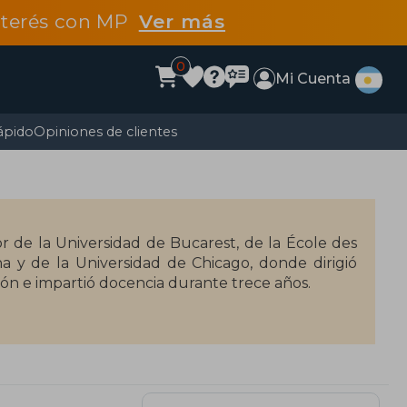
interés con MP
Ver más
0
Mi Cuenta
ápido
Opiniones de clientes
r de la Universidad de Bucarest, de la École des
a y de la Universidad de Chicago, donde dirigió
ión e impartió docencia durante trece años.
l sobre Filosofía del Renacimiento, Mircea Eliade
ndiadurante cuatro años para aprender la lengua
lecerse en Francia estuvo cinco años en Lisboa, allí
España y con intelectuales de la época como
rofunda admiración.