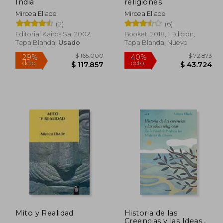
dcto.
dcto.
4.940
$ 43.928
India
religiones
Mircea Eliade
Mircea Eliade
(2)
(6)
Editorial Kairós Sa, 2002,
Booket, 2018, 1 Edición,
Tapa Blanda,
Usado
Tapa Blanda, Nuevo
Mito y Realidad
Historia de las
Creencias y las Ideas