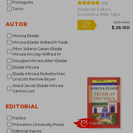
Portugués
(13)
Turco
Fondo De Cultura
Económica, 1996, Tapa
Blanda, Nuevo
AUTOR
Mircea Eliade
Mircea Eliade Willard R Trask
Pilon Juliana Geran Eliade
$ 
Mircea Mcclay Wilfred M
10%
dcto.
$ 2
Douglas Mircea Allen Eliade
Eliade Mircea
Eliade Mircea Ricketts Mac
Linscott Rennie Bryan
Ward Jacob Eliade Mircea
Santos Luiz
EDITORIAL
Paidos
Princeton University Press
Editorial Kairos