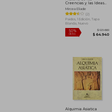
Creencias y las Ideas
Religiosas / Vol. 1
Mircea Eliade
(2)
Paidos, 1 Edición, Tapa
Blanda, Nuevo
$ 
50%
Alquimia Asiatica