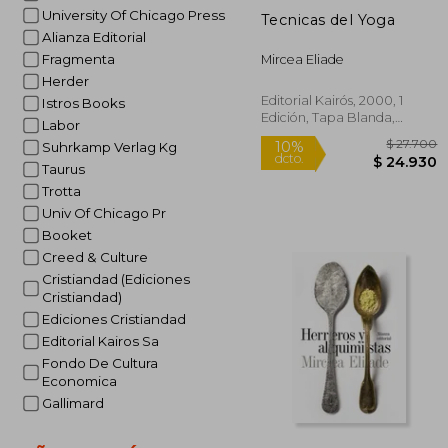
University Of Chicago Press
Tecnicas del Yoga
Alianza Editorial
Fragmenta
Mircea Eliade
Herder
Editorial Kairós, 2000, 1
Istros Books
Rápido
Edición, Tapa Blanda,
Labor
Nuevo
Suhrkamp Verlag Kg
Taurus
Trotta
Univ Of Chicago Pr
Booket
Creed & Culture
Cristiandad (Ediciones
Cristiandad)
$ 
10%
Ediciones Cristiandad
dcto.
$ 2
Editorial Kairos Sa
Fondo De Cultura
Economica
Gallimard