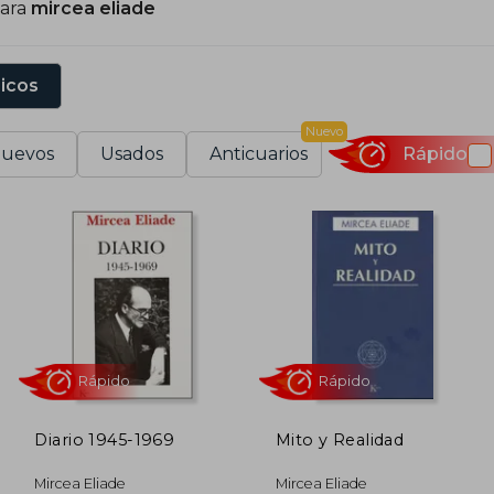
para
mircea eliade
on el tiempo llegó a formar parte del Círculo Eranos, org
bjetivo era explorar los vínculos entre el pensamiento d
sicos
ircea Eliade escribió más de 15 ensayos y tres obras n
Nuevo
umanía de la década de 1930.
uevos
Usados
Anticuarios
Rápido
Diario 1945-1969
Mito y Realidad
Rápido
Rápido
Mircea Eliade
Mircea Eliade