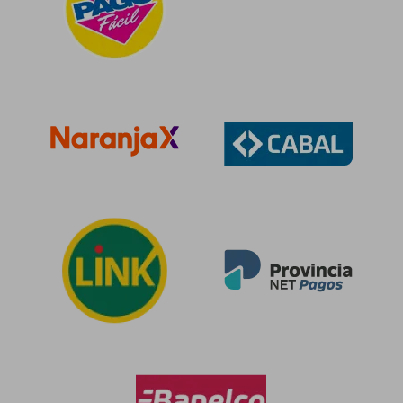
$ 26.220
$ 44.9
10%
10%
dcto.
dcto.
$ 23.598
$ 40.4