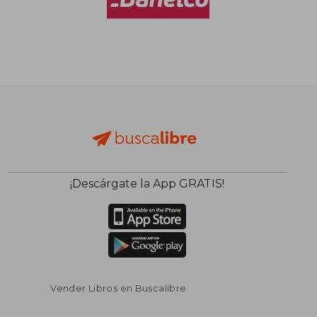
$ 38.000
$ 48.1
10%
10%
dcto.
dcto.
$ 34.200
$ 43.3
¡Descárgate la App GRATIS!
Vender Libros en Buscalibre