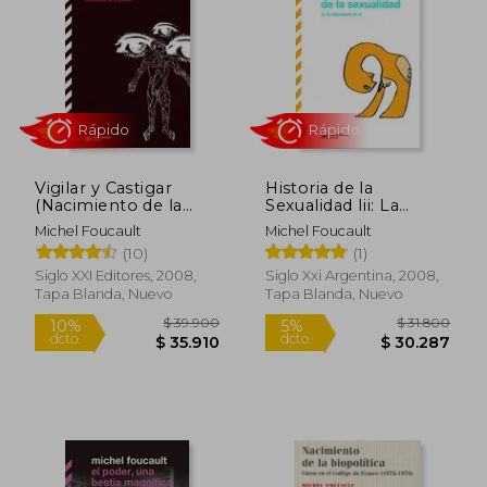
$ 28.000
$ 24.5
10%
dcto.
$ 25.200
$ 23.8
Vigilar y Castigar
Historia de la
(Nacimiento de la
Sexualidad Iii: La
Prision)
Inquietud de si
Michel Foucault
Michel Foucault
(10)
(1)
Siglo XXI Editores, 2008,
Siglo Xxi Argentina, 2008,
Tapa Blanda, Nuevo
Tapa Blanda, Nuevo
Rápido
Rápido