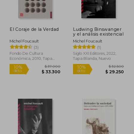
El Coraje de la Verdad
Ludwing Binswanger
y el análisis existencial
Michel Foucault
Michel Foucault
(3)
(1)
Fondo De Cultura
Siglo XXI Editores, 2022,
Económica, 2010, Tapa
Tapa Blanda, Nuevo
Blanda, Nuevo
$ 28.000
$ 37.0
10%
10%
dcto.
dcto.
$ 25.200
$ 33.3