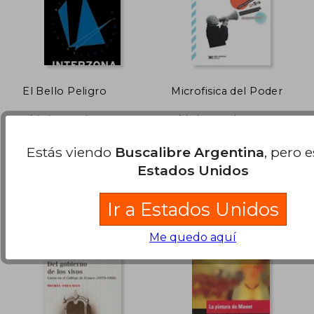
Rápido
El Bello Peligro
Microfisica del Poder
Michel Foucault
Michel Foucault
(1)
(4)
Interzona, 2014, Tapa
Siglo Xxi Argentina, 2019,
Estás viendo
Buscalibre Argentina
, pero 
Blanda, Nuevo
Tapa Blanda, Nuevo
Estados Unidos
$ 20.000
$ 43.9
5%
5%
dcto.
dcto.
$ 19.018
$ 41.8
Ir a Estados Unidos
Me quedo aquí