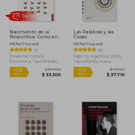
Nacimiento de la
Las Palabras y las
Biopolítica. Curso en
Cosas
el Collége de France
Michel Foucault
Michel Foucault
(1978-1979)
(1)
(8)
Rápido
Fondo De Cultura
Siglo Xxi Argentina, 2000,
Económica, Tapa Blanda,
Tapa Blanda, Nuevo
Nuevo
$ 37.000
$ 26.0
10%
dcto.
$ 36.259
$ 23.4