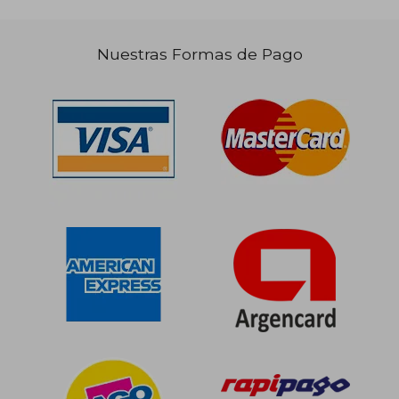
Nuestras Formas de Pago
$ 36.300
$ 39.0
10%
dcto.
$ 35.500
$ 35.1