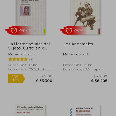
$ 36.300
$ 36.3
4%
dcto.
$ 35.402
$ 35.0
La Hermenéutica del
Los Anormales
Sujeto. Curso en el
Collége de France
Michel Foucault
Michel Foucault
(6)
Fondo De Cultura
Fondo De Cultura
Económica, 2002, 1 Edición,
Economica, 2022, Tapa
Tapa Blanda, Nuevo
Blanda, Nuevo
Rápido