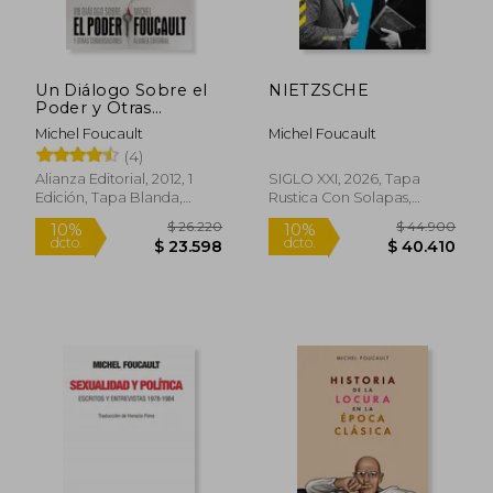
$ 37.000
$ 41.9
10%
10%
dcto.
dcto.
$ 33.300
$ 37.7
Un Diálogo Sobre el
NIETZSCHE
Poder y Otras
Conversaciones
Michel Foucault
Michel Foucault
(4)
Alianza Editorial, 2012, 1
SIGLO XXI, 2026, Tapa
Edición, Tapa Blanda,
Rustica Con Solapas,
Nuevo
Nuevo