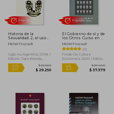
Rápido
Rápido
Historia de la
El Gobierno de sí y de
Sexualidad. 2, el uso
los Otros. Curso en el
de los Placeres
Collège de France
Michel Foucault
Michel Foucault
(1982-1983)
(3)
Siglo Xxi Argentina, 2008, 1
Fondo De Cultura
Edición, Tapa Blanda,
Economica, 2009, 1 Edición,
$ 28.900
$ 23.9
Nuevo
Tapa Blanda, Nuevo
$ 28.212
$ 23.4