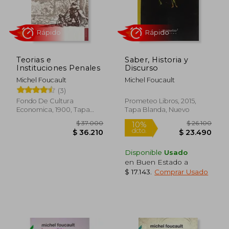
Teorias e
Saber, Historia y
Rápido
Rápido
Instituciones Penales
Discurso
Michel Foucault
Michel Foucault
(3)
Fondo De Cultura
Prometeo Libros, 2015,
Economica, 1900, Tapa
Tapa Blanda, Nuevo
Blanda, Nuevo
Disponible
Usado
en Buen Estado a
$ 39.000
$ 30.8
4%
4%
$ 17.143
.
Comprar Usado
dcto.
dcto.
$ 37.484
$ 29.6