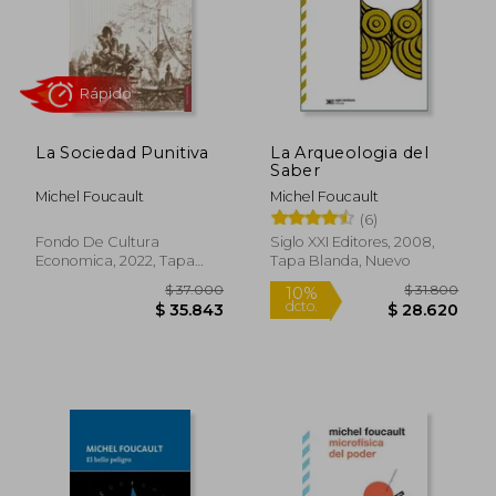
Rápido
Rápido
La Sociedad Punitiva
La Arqueologia del
Saber
Michel Foucault
Michel Foucault
(6)
$ 30.400
$ 55.0
10%
Fondo De Cultura
Siglo XXI Editores, 2008,
dcto.
$ 29.616
$ 49.5
Economica, 2022, Tapa
Tapa Blanda, Nuevo
Blanda, Nuevo