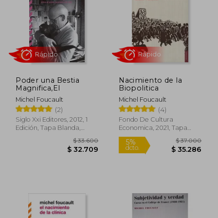
$ 39.900
$ 31.8
10%
5%
dcto.
dcto.
$ 35.910
$ 30.2
Poder una Bestia
Nacimiento de la
Magnifica,El
Biopolitica
Michel Foucault
Michel Foucault
(2)
(4)
Siglo Xxi Editores, 2012, 1
Fondo De Cultura
Edición, Tapa Blanda,
Economica, 2021, Tapa
Nuevo
Blanda, Nuevo
Rápido
Rápido