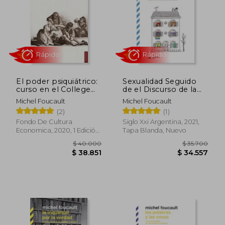
$ 23.000
$ 25.9
4%
dcto.
$ 22.099
$ 25.3
El poder psiquiátrico:
Sexualidad Seguido
curso en el College
de el Discurso de la
de France: 1973-1974
Sexualidad
Michel Foucault
Michel Foucault
(2)
(1)
Fondo De Cultura
Siglo Xxi Argentina, 2021,
Economica, 2020, 1 Edición,
Tapa Blanda, Nuevo
Tapa Blanda, Nuevo
Rápido
Rápido