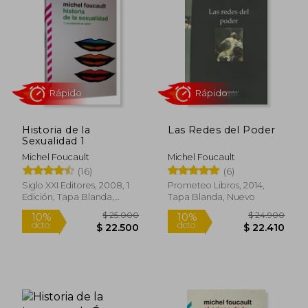
Historia de la sexualidad —de la cual tan
sólo concluyó 3 volúmenes—, Enfermedad
mental y personalidad, Enfermedad
mental y psicología, Discurso y verdad en
la antigua Grecia, Obras esenciales y De
lenguaje y literatura, los cinco últimos
publicados por Paidós.
Historia de la
Las Redes del Poder
Sexualidad 1
Michel Foucault
Michel Foucault
(16)
(6)
Rápido
Rápido
Siglo XXI Editores, 2008, 1
Prometeo Libros, 2014,
Edición, Tapa Blanda,
Tapa Blanda, Nuevo
Nuevo
$ 25.000
$ 24.9