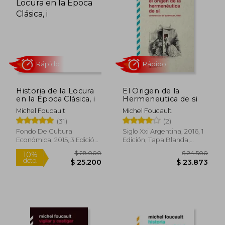
10%
10%
dcto.
dcto.
$ 22.500
$ 22.4
Historia de la Locura
El Origen de la
en la Época Clásica, i
Hermeneutica de si
Michel Foucault
Michel Foucault
(31)
(2)
Fondo De Cultura
Siglo Xxi Argentina, 2016, 1
Económica, 2015, 3 Edición,
Edición, Tapa Blanda,
Rápido
Rápido
Tapa Blanda, Nuevo
Nuevo