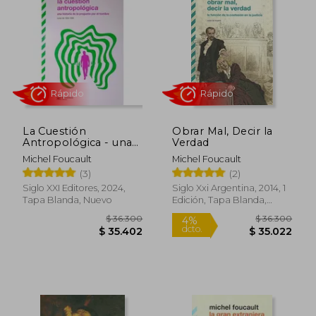
Rápido
Rápido
La Cuestión
Obrar Mal, Decir la
Antropológica - una
Verdad
Historia de la
Michel Foucault
Michel Foucault
Pregunta por el
(3)
(2)
Hombre
Siglo XXI Editores, 2024,
Siglo Xxi Argentina, 2014, 1
Tapa Blanda, Nuevo
Edición, Tapa Blanda,
Nuevo
$ 37.000
$ 26.1
10%
dcto.
$ 36.210
$ 23.4