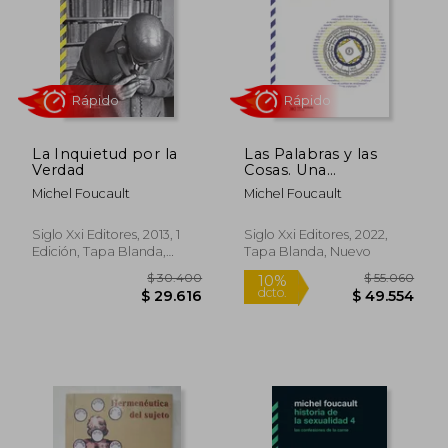
$ 37.000
$ 37.0
10%
dcto.
$ 33.300
$ 36.2
La Inquietud por la
Las Palabras y las
Verdad
Cosas. Una
Arqueología de las
Michel Foucault
Michel Foucault
Ciencias Humanas
Siglo Xxi Editores, 2013, 1
Siglo Xxi Editores, 2022,
Edición, Tapa Blanda,
Tapa Blanda, Nuevo
Nuevo
Rápido
Rápido