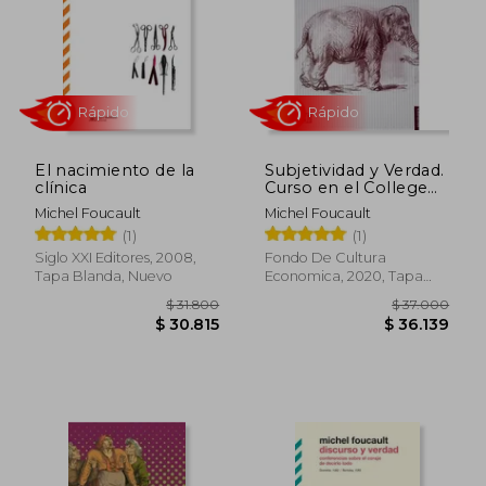
$ 33.600
$ 37.0
5%
dcto.
$ 32.709
$ 35.2
El nacimiento de la
Subjetividad y Verdad.
clínica
Curso en el College
de France ( 1980 -
Michel Foucault
Michel Foucault
1981 )
(1)
(1)
Siglo XXI Editores, 2008,
Fondo De Cultura
Tapa Blanda, Nuevo
Economica, 2020, Tapa
Blanda, Nuevo
Rápido
Rápido