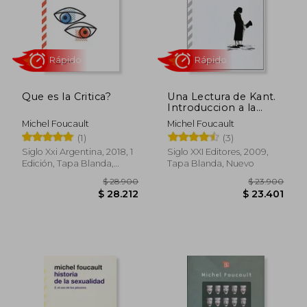
Rápido
Rápido
Que es la Critica?
Una Lectura de Kant.
Introduccion a la
Antropologia en
Michel Foucault
Michel Foucault
Sentido Pragmatico
(1)
(3)
$ 28.000
$ 33.9
4%
dcto.
$ 26.986
$ 32.8
Siglo Xxi Argentina, 2018, 1
Siglo XXI Editores, 2009,
Edición, Tapa Blanda,
Tapa Blanda, Nuevo
Nuevo