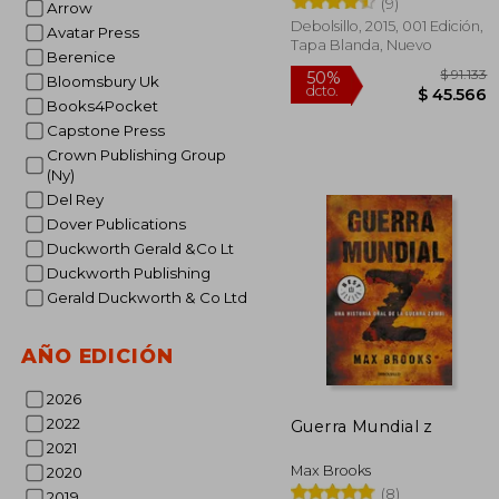
(9)
Vivientes
Arrow
Debolsillo, 2015, 001 Edición,
Avatar Press
Tapa Blanda, Nuevo
Berenice
Bloomsbury Uk
Books4Pocket
Capstone Press
Crown Publishing Group
(Ny)
Del Rey
Dover Publications
$
Duckworth Gerald &Co Lt
50%
dcto.
$ 4
Duckworth Publishing
Gerald Duckworth & Co Ltd
AÑO EDICIÓN
2026
2022
Guerra Mundial z
2021
Max Brooks
2020
(8)
2019