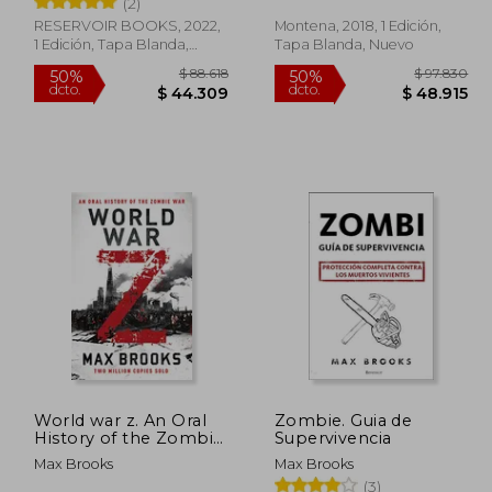
(2)
RESERVOIR BOOKS, 2022,
Montena, 2018, 1 Edición,
1 Edición, Tapa Blanda,
Tapa Blanda, Nuevo
Nuevo
 91.133
$ 88.618
50%
50%
dcto.
dcto.
5.566
$ 44.309
World war z. An Oral
Zombie. Guia de
History of the Zombie
Supervivencia
war (en Inglés)
Max Brooks
Max Brooks
(3)