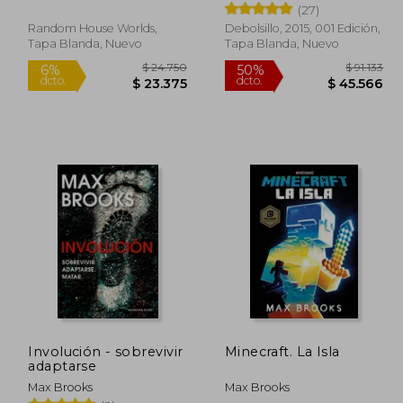
(27)
Random House Worlds,
Debolsillo, 2015, 001 Edición,
Tapa Blanda, Nuevo
Tapa Blanda, Nuevo
24.750
$ 24.750
6%
50%
dcto.
dcto.
3.375
$ 23.375
Involución - sobrevivir
Minecraft. La Isla
adaptarse
Max Brooks
Max Brooks