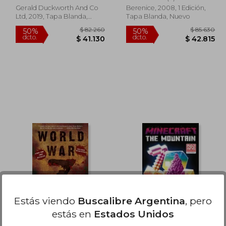
Gerald Duckworth And Co
Berenice, 2008, 1 Edición,
Ltd, 2019, Tapa Blanda,
Tapa Blanda, Nuevo
Nuevo
04.262
$ 82.260
50%
50%
dcto.
dcto.
52.131
$ 41.130
Estás viendo
Buscalibre Argentina
, pero
estás en
Estados Unidos