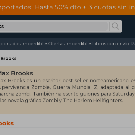
mportados! Hasta 50% dto + 3 cuotas sin 
portados imperdibles
Ofertas imperdibles
Libros con envío R
 Brooks
ax Brooks
ax Brooks es un escritor best seller norteamericano 
upervivencia Zombie, Guerra Mundial Z, adaptada al c
archa zombi. También ha escrito guiones para Saturday
 las novela gráfica Zombi y The Harlem Hellfighters.
ooks