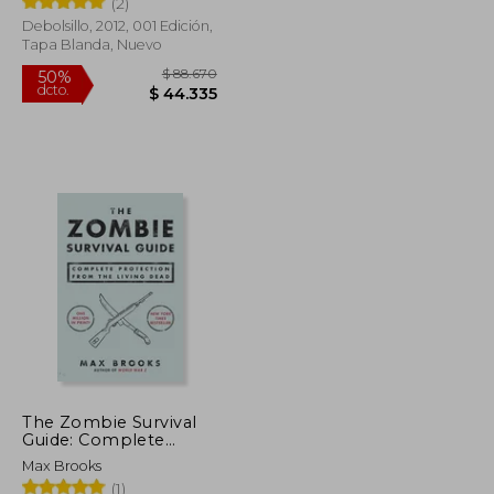
(2)
Debolsillo, 2012, 001 Edición,
Tapa Blanda, Nuevo
$ 97.830
$ 88.670
50%
dcto.
$ 48.915
$ 44.335
The Zombie Survival
Guide: Complete
Protection from the
Max Brooks
Living Dead (en Inglés)
(1)