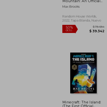
dcto.
$ 4
Mountain: An Official
Minecraft Novel (en
Max Brooks
Inglés)
Random House Worlds,
2022, Tapa Blanda, Nuevo
Minecraft: The Island:
(The First Official