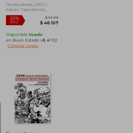
Del Rey Books, 2003, 1
Edición, Tapa Blanda,
Nuevo
Disponible
Usado
en Buen Estado a
$ 41.112
.
Comprar Usado
$ 85.630
$ 92.213
50%
dcto.
$ 42.815
$ 46.107