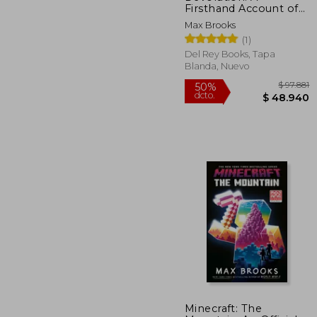
Firsthand Account of
the Rainier Sasquatch
Max Brooks
Massacre (en Inglés)
(1)
Del Rey Books, Tapa
Blanda, Nuevo
$
50%
Minecraft: The