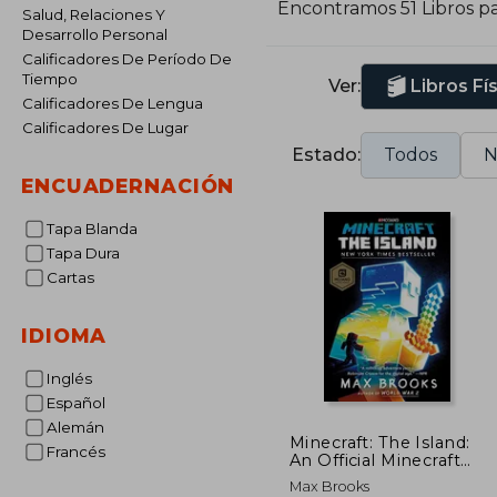
Encontramos 51 Libros p
Salud, Relaciones Y
Desarrollo Personal
Calificadores De Período De
Tiempo
Ver:
Libros Fí
Calificadores De Lengua
Calificadores De Lugar
Estado:
Todos
N
ENCUADERNACIÓN
Tapa Blanda
Tapa Dura
Cartas
IDIOMA
Inglés
Español
Alemán
Minecraft: The Island:
Francés
An Official Minecraft
Novel (en Inglés)
Max Brooks