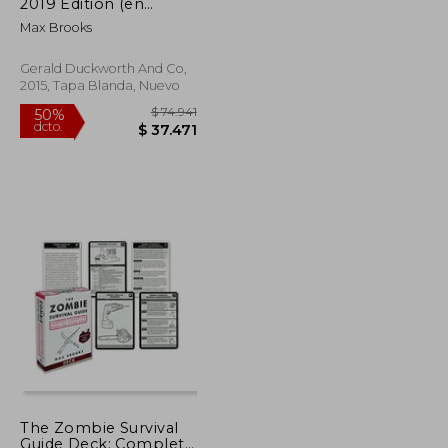
dcto.
$ 50.513
$ 54.163
2019 Edition (en
Inglés)
Max Brooks
Gerald Duckworth And Co,
2015, Tapa Blanda, Nuevo
The Zombie Survival
Guide Deck: Complete