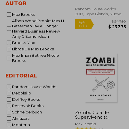
AUTOR
Random House Worlds,
2019, Tapa Blanda, Nuevo
Max Brooks
Alison Wood Brooks Max H
Bazerman Jay A Conger
Harvard Business Review
Amy C Edmondson
Brooks Max
Libros De Max Brooks
$ 
6%
Max Iman Bethea Nikole
dcto.
$ 2
Brooks
EDITORIAL
Random House Worlds
Debolsillo
Del Rey Books
Reservoir Books
Schneiderbuch
Zombi: Guía de
Supervivencia:
Almuzara
Protección Completa
Max Brooks
Montena
Contra los Muertos