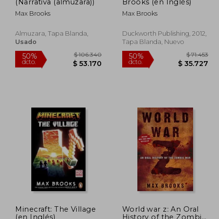
dcto.
dcto.
8.940
$ 49.926
(Narrativa (almuzara))
Brooks (en Inglés)
Max Brooks
Max Brooks
Almuzara, Tapa Blanda,
Duckworth Publishing, 2012,
Usado
Tapa Blanda, Nuevo
Minecraft: The Village
World war z: An Oral
(en Inglés)
History of the Zombie