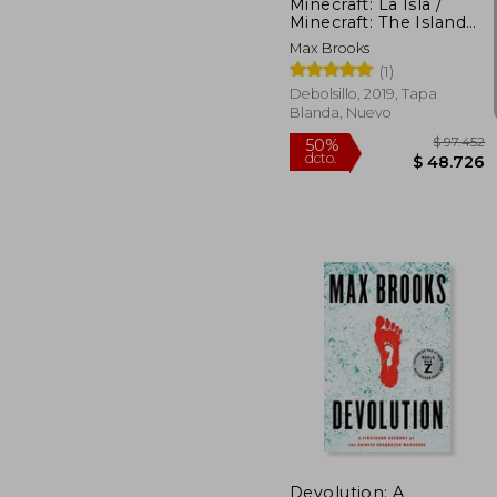
Minecraft: La Isla /
Minecraft: The Island
(Spanish Edition) [Soft
Max Brooks
Cover ]
(1)
Debolsillo, 2019, Tapa
Blanda, Nuevo
$ 
50%
dcto.
$ 4
Devolution: A