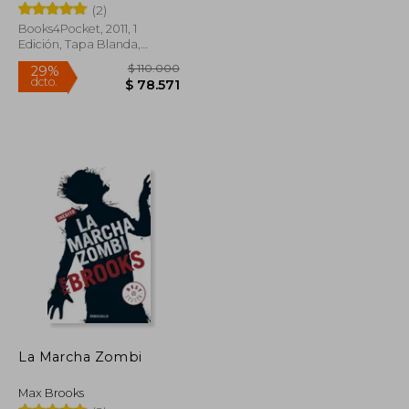
(2)
Books4Pocket, 2011, 1
Edición, Tapa Blanda,
Usado
$ 91.133
$ 110.000
29%
dcto.
$ 45.566
$ 78.571
La Marcha Zombi
Max Brooks