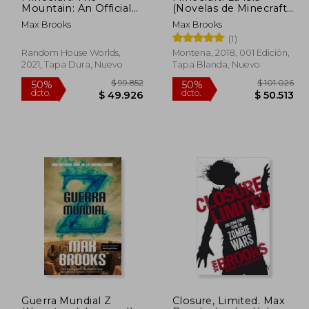
Mountain: An Official
(Novelas de Minecraft
Minecraft Novel (en
1)
Max Brooks
Max Brooks
Inglés)
(1)
Random House Worlds,
Montena, 2018, 001 Edición,
2021, Tapa Dura, Nuevo
Tapa Blanda, Nuevo
 97.881
$ 99.852
50%
50%
Guerra Mundial Z
Closure, Limited. Max