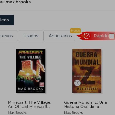
ara
max brooks
sicos
Nuevo
uevos
Usados
Anticuarios
Rápido
Minecraft: The Village:
Guerra Mundial z: Una
An Official Minecraft
Historia Oral de la
Novel (en Inglés)
Guerra Zombi
Max Brooks
Max Brooks