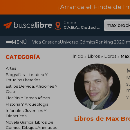
¡Arranca el Finde de I
Enviar a
C.A.B.A., Ciudad Autónoma De Buenos Aires
MENÚ
Vida Cristiana
Universo Cómics
Ranking 2026
Im
Inicio
Libros
Libros
Max
CATEGORÍA
Artes
M
Biografías, Literatura Y
M
Estudios Literarios
s
Estilos De Vida, Aficiones Y
m
Ocio
y
Ficción Y Temas Afines
Historia Y Arqueología
Infantiles, Juveniles Y
Didácticos
Libros de Max Br
Novela Gráfica, Libros De
Cómics, Dibujos Animados