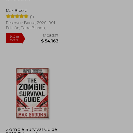
Max Brooks
(1)
Reservoir Books, 2020, 001
Edición, Tapa Blanda,
Nuevo
$ 101.026
$ 108.327
50%
Zombie Survival Guide