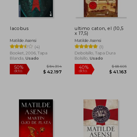
Iacobus
ultimo caton, el (10,5
x 17,5)
Matilde Asensi
Matilde Asensi
(4)
(1)
Booket, 2006, Tapa
Debolsillo, Tapa Dura
Blanda,
Usado
Bolsillo,
Usado