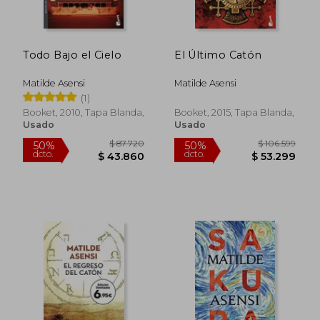
$ 84.394
$ 68.6
50%
40%
dcto.
dcto.
$ 42.197
$ 41.1
Todo Bajo el Cielo
El Último Catón
Matilde Asensi
Matilde Asensi
(1)
Booket, 2010, Tapa Blanda,
Booket, 2015, Tapa Blanda,
Usado
Usado