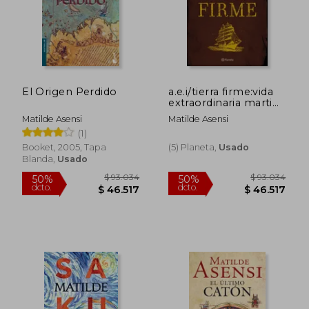
El Origen Perdido
a.e.i/tierra firme:vida
extraordinaria martin
ojo de plata
Matilde Asensi
Matilde Asensi
(1)
Booket, 2005, Tapa
(5) Planeta,
Usado
Blanda,
Usado
$ 88.541
$ 86.5
50%
50%
dcto.
dcto.
$ 44.270
$ 43.2