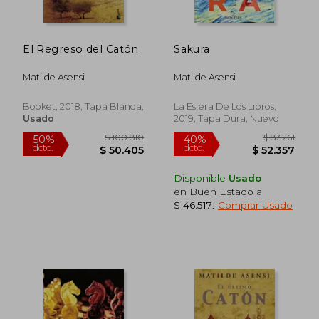
El Regreso del Catón
Sakura
$ 93.034
$ 105.4
50%
50%
dcto.
dcto.
$ 46.517
$ 52.7
Matilde Asensi
Matilde Asensi
Booket, 2018, Tapa Blanda,
La Esfera De Los Libros,
Usado
2019, Tapa Dura, Nuevo
Disponible
Usado
en Buen Estado a
$ 46.517
.
Comprar Usado