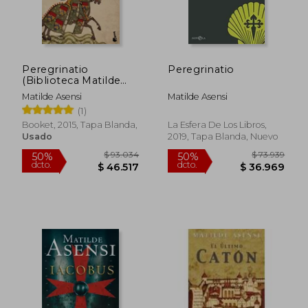
Peregrinatio
Peregrinatio
(Biblioteca Matilde
Asensi)
Matilde Asensi
Matilde Asensi
(1)
Booket, 2015, Tapa Blanda,
La Esfera De Los Libros,
Usado
2019, Tapa Blanda, Nuevo
$ 73.939
$ 76.4
50%
50%
dcto.
dcto.
$ 36.969
$ 38.2