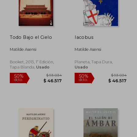
Todo Bajo el Cielo
Iacobus
Matilde Asensi
Matilde Asensi
Booket, 2013, 1ª Edición,
Planeta, Tapa Dura,
Tapa Blanda,
Usado
Usado
$ 93.034
$ 83.4
50%
50%
dcto.
dcto.
$ 46.517
$ 41.7