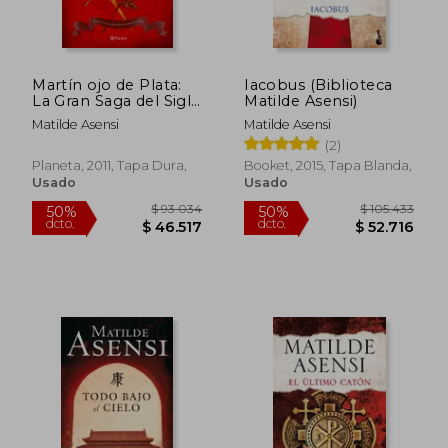
$ 93.034
$ 73.9
50%
50%
dcto.
dcto.
$ 46.517
$ 36.9
Martín ojo de Plata:
Iacobus (Biblioteca
La Gran Saga del Siglo
Matilde Asensi)
de oro (Venganza en
Matilde Asensi
Matilde Asensi
Sevilla, Tierra Firme)
(2)
(Matilde Asensi)
Planeta, 2011, Tapa Dura,
Booket, 2015, Tapa Blanda,
Usado
Usado