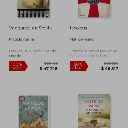
Venganza en Sevilla
Iacobus
Matilde Asensi
Matilde Asensi
Booket, 2013, Tapa Blanda,
Editorial Planeta Mexicana
Usado
Sa De Cv, 2006, Tapa
Blanda,
Usado
$ 93.034
$ 93.0
50%
50%
dcto.
dcto.
$ 46.517
$ 46.5