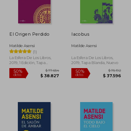
El Origen Perdido
Iacobus
Matilde Asensi
Matilde Asensi
(1)
La Esfera De Los Libros,
La Esfera De Los Libros,
2019, 1 Edición, Tapa
2019, Tapa Blanda, Nuevo
Blanda, Nuevo
$ 73.082
$ 130.4
50%
50%
dcto.
dcto.
$ 36.541
$ 65.2