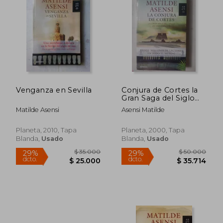
10%
dcto.
$ 27.637
$ 26.3
Venganza en Sevilla
Conjura de Cortes la
Gran Saga del Siglo
de oro Español
Matilde Asensi
Asensi Matilde
Planeta, 2010, Tapa
Planeta, 2000, Tapa
Blanda,
Usado
Blanda,
Usado