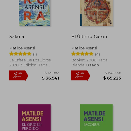
Sakura
El Último Catón
Matilde Asensi
Matilde Asensi
(1)
(4)
La Esfera De Los Libros,
Booket, 2008, Tapa
2020, 3 Edición, Tapa
Blanda,
Usado
Blanda, Nuevo
$ 93.034
$ 93.0
50%
50%
dcto.
dcto.
$ 46.517
$ 46.5