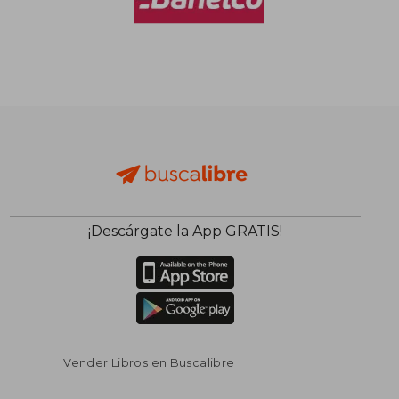
$ 93.034
$ 102.0
50%
50%
dcto.
dcto.
$ 46.517
$ 51.0
¡Descárgate la App GRATIS!
Vender Libros en Buscalibre