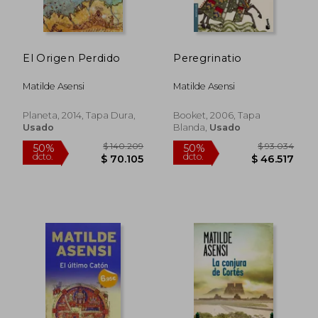
$ 93.034
$ 93.0
50%
50%
dcto.
dcto.
$ 46.517
$ 46.5
El Origen Perdido
Peregrinatio
Matilde Asensi
Matilde Asensi
Planeta, 2014, Tapa Dura,
Booket, 2006, Tapa
Usado
Blanda,
Usado