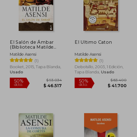
$ 87.720
$ 106.5
50%
50%
El Salón de Ámbar
El Ultimo Caton
dcto.
dcto.
$ 43.860
$ 53.2
(Biblioteca Matilde
Asensi)
Matilde Asensi
Matilde Asensi
(1)
(1)
Booket, 2015, Tapa Blanda,
Debolsillo, 2003, 1 Edición,
Usado
Tapa Blanda,
Usado