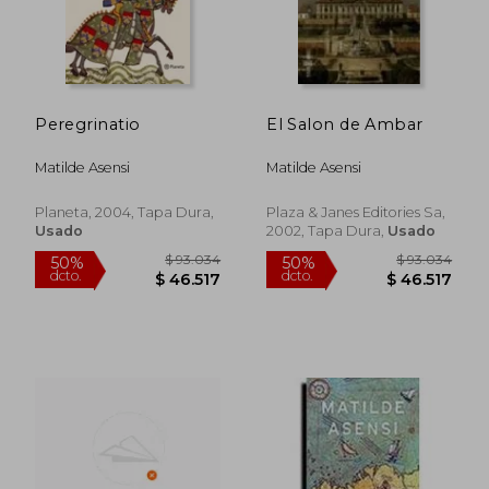
Peregrinatio
El Salon de Ambar
Matilde Asensi
Matilde Asensi
Planeta, 2004, Tapa Dura,
Plaza & Janes Editories Sa,
Usado
2002, Tapa Dura,
Usado
$ 108.154
$ 93.0
50%
50%
dcto.
dcto.
$ 54.077
$ 46.5