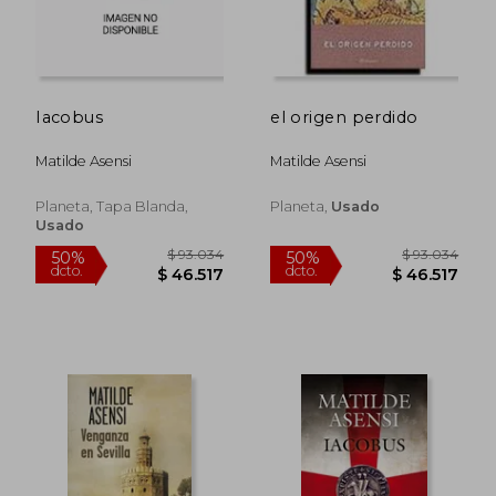
Iacobus
el origen perdido
Matilde Asensi
Matilde Asensi
Planeta, Tapa Blanda,
Planeta,
Usado
Usado
$ 93.034
$ 93.0
50%
50%
dcto.
dcto.
$ 46.517
$ 46.5