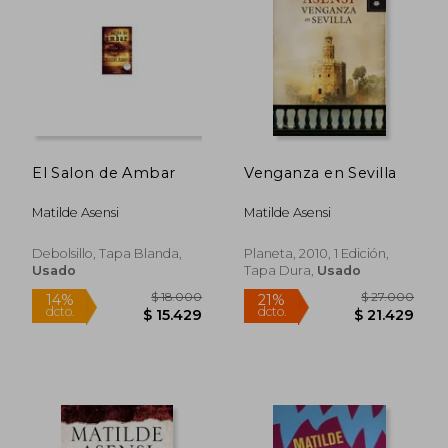
$ 35.000
$ 50.0
29%
29%
dcto.
dcto.
$ 25.000
$ 35.7
El Salon de Ambar
Venganza en Sevilla
Matilde Asensi
Matilde Asensi
Debolsillo, Tapa Blanda,
Planeta, 2010, 1 Edición,
Usado
Tapa Dura,
Usado