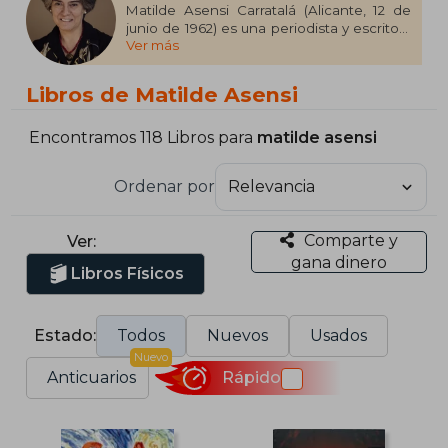
Matilde Asensi Carratalá (Alicante, 12 de
junio de 1962)​ es una periodista y escritora
Ver más
española, que se dedica principalmente a
la novela histórica y de aventuras.
Libros de Matilde Asensi
Encontramos 118 Libros para
matilde asensi
Ordenar por
Comparte y
Ver:
gana dinero
Libros Físicos
Estado:
Todos
Nuevos
Usados
Nuevo
Anticuarios
Rápido