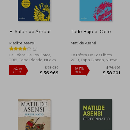
El Salón de Ámbar
Todo Bajo el Cielo
Matilde Asensi
Matilde Asensi
(2)
La Esfera De Los Libros,
La Esfera De Los Libros,
2019, Tapa Blanda, Nuevo
2019, Tapa Blanda, Nuevo
$ 77.654
$ 75.1
50%
50%
dcto.
dcto.
$ 38.827
$ 37.5