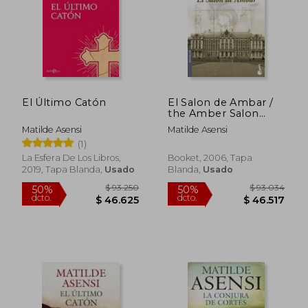
El Último Catón
El Salon de Ambar /
$ 109.148
$ 69.9
the Amber Salon
50%
40%
dcto.
dcto.
(Bolsillo) (Spanish
$ 54.574
$ 41.9
Matilde Asensi
Matilde Asensi
Edition)
(1)
La Esfera De Los Libros,
Booket, 2006, Tapa
2019, Tapa Blanda,
Usado
Blanda,
Usado