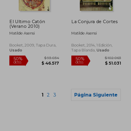
$ 95.496
$ 93.0
50%
50%
dcto.
dcto.
$ 47.748
$ 46.5
El Ultimo Catón
La Conjura de Cortes
(Verano 2010)
Matilde Asensi
Matilde Asensi
Booket, 2009, Tapa Dura,
Booket, 2014, 1 Edición,
Usado
Tapa Blanda,
Usado
1
2
3
Página Siguiente