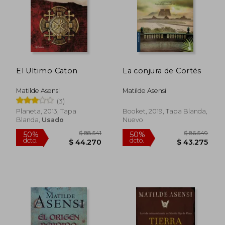
El Ultimo Caton
La conjura de Cortés
Matilde Asensi
Matilde Asensi
(3)
$ 93.250
$ 93.0
50%
50%
dcto.
dcto.
$ 46.625
$ 46.5
Planeta, 2013, Tapa
Booket, 2019, Tapa Blanda,
Blanda,
Usado
Nuevo