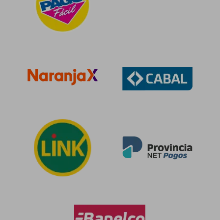
$ 140.209
$ 93.0
50%
50%
dcto.
dcto.
$ 70.105
$ 46.5