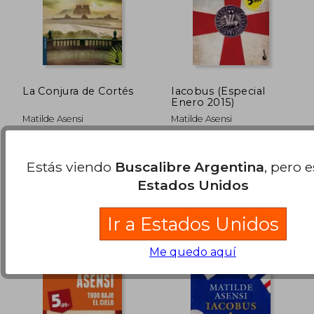
La Conjura de Cortés
Iacobus (Especial
Enero 2015)
$ 100.810
$ 87.2
50%
40%
Matilde Asensi
Matilde Asensi
dcto.
dcto.
$ 50.405
$ 52.3
Booket, 2013, Tapa Blanda,
Booket, 2016, Tapa Blanda,
Usado
Usado
Estás viendo
Buscalibre Argentina
, pero 
Estados Unidos
Ir a Estados Unidos
Me quedo aquí