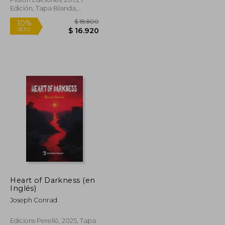
Edición, Tapa Blanda,
Nuevo
Rápido
$ 24.000
$ 18.800
10%
Heart of Darkness (en
dcto.
$ 21.600
$ 16.920
Inglés)
Joseph Conrad
Edicions Perelló, 2025, Tapa