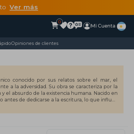
dto
Ver más
0
Mi Cuenta
ápido
Opiniones de clientes
ánico conocido por sus relatos sobre el mar, el
ente a la adversidad. Su obra se caracteriza por la
 y el absurdo de la existencia humana. Nacido en
antes de dedicarse a la escritura, lo que influyó
zón de las tinieblas (1899), Lord Jim (1900) y
urante su vida, su influencia en la literatura del
de la narrativa moderna.