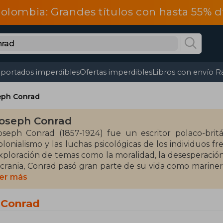
olombia: Grandes títulos con hasta 55% 
portados imperdibles
Ofertas imperdibles
Libros con envío R
eph Conrad
oseph Conrad
oseph Conrad (1857-1924) fue un escritor polaco-brit
olonialismo y las luchas psicológicas de los individuos fr
xploración de temas como la moralidad, la desesperación
crania, Conrad pasó gran parte de su vida como marinero 
otablemente en su estilo narrativo.
er más
ntre sus obras más destacadas se encuentran El cora
 Conrad
ostromo (1904). Si bien no recibió premios importantes d
iglo XX es indiscutible, siendo considerado un precursor 