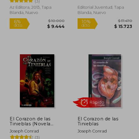
(3)
Az Editora, 2013, Tapa
Editorial Juventud, Tapa
Rápido
Blanda, Nuevo
Blanda, Nuevo
 8.568
$ 10.000
6%
10%
dcto.
dcto.
 7.711
$ 9.444
El Corazon de las
El Corazon de las
Tinieblas (Novela
Tinieblas
Grafica)
Joseph Conrad
Joseph Conrad
(3)