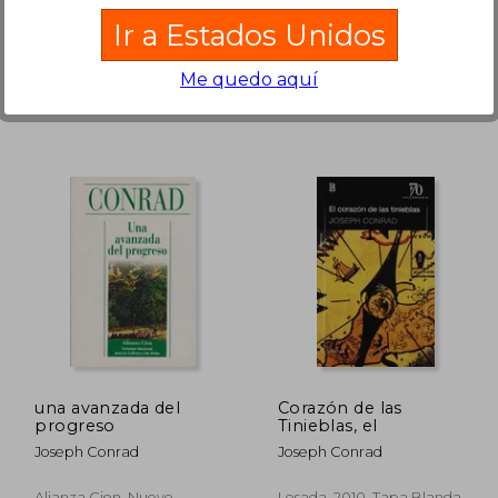
DAMA EDITORA, 2016, Tapa
Plutón Ediciones, 2018, 2
Ir a Estados Unidos
Blanda,
Usado
Edición, Tapa Blanda,
Nuevo
Me quedo aquí
25.600
$ 11.700
21%
10%
dcto.
dcto.
2.759
$ 9.286
una avanzada del
Corazón de las
progreso
Tinieblas, el
Joseph Conrad
Joseph Conrad
Alianza Cien, Nuevo
Losada, 2010, Tapa Blanda,