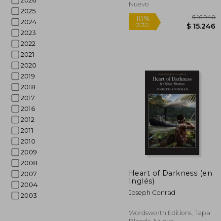
2026
Nuevo
2025
2024
2023
2022
2021
2020
2019
2018
2017
2016
2012
2011
2010
2009
2008
Heart of Darkness (en
2007
Inglés)
2004
$ 
10%
Joseph Conrad
2003
dcto.
$ 1
Wordsworth Editions, Tapa