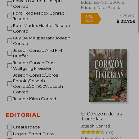
Edward Garnett Joseph
Ediciones Akal, 2006, 2
Conrad
Edición, Tapa Blanda,
Nuevo
Ford Ford Madox Conrad
Joseph
Ford Madox Hueffer Joseph
Conrad
Rápido
Guy De Maupassant Joseph
Conrad
Joseph Conrad And F M
Hueffer
Joseph Conrad Ernst
Wolfgang Freissler
Joseph Conrad/Libros
Ebooks/Joseph
Conrad/20119507Joseph
Conrad
$ 
11%
Joseph Kilian Conrad
dcto.
$ 2
El Corazon de las
EDITORIAL
Tinieblas
Joseph Conrad
Createspace
(10)
Legare Street Press
Editorial Alma, 2021, 1