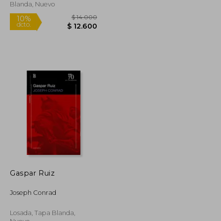
Blanda, Nuevo
Gaspar Ruiz
$ 15.950
$ 14.000
10%
Joseph Conrad
dcto.
$ 14.355
$ 12.600
Losada, Tapa Blanda,