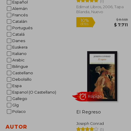
(1)
Español
Edimat Libros, 2006, Tapa
Alemán
Blanda, Nuevo
Francés
Catalán
Portugués
Catalá
Danes
Euskera
Italiano
Arabic
$
10%
Bilingue
dcto.
$
Castellano
Debolsillo
Espa
Espanol (O Castellano)
Gallego
Glg
Polaco
El Regreso
Joseph Conrad
AUTOR
(1)