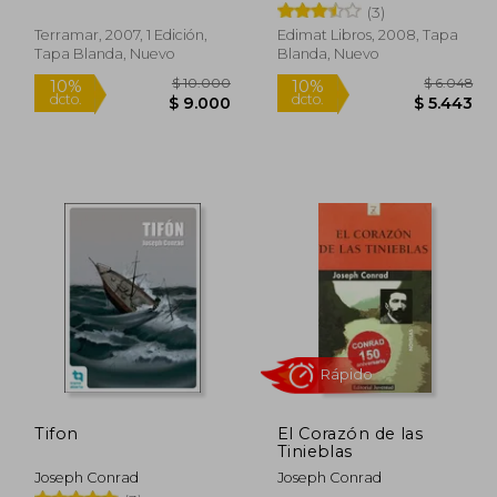
(3)
Terramar, 2007, 1 Edición,
Edimat Libros, 2008, Tapa
Tapa Blanda, Nuevo
Blanda, Nuevo
 7.050
$ 10.000
10%
10%
dcto.
dcto.
6.345
$ 9.000
Tifon
El Corazón de las
Tinieblas
Joseph Conrad
Joseph Conrad