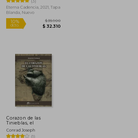
(3)
Eterna Cadencia, 2021, Tapa
Rápido
Blanda, Nuevo
$ 17.470
$ 35.900
10%
dcto.
$ 15.723
$ 32.310
Corazon de las
Tinieblas, el
Conrad Joseph
(1)