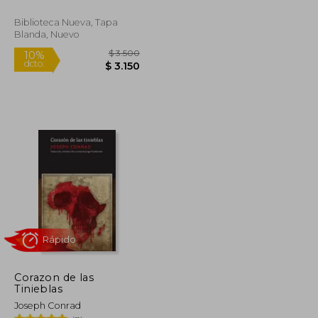
Biblioteca Nueva, Tapa
Blanda, Nuevo
$ 6.048
$ 3.500
10%
dcto.
$ 5.443
$ 3.150
Corazon de las
Tinieblas
Joseph Conrad