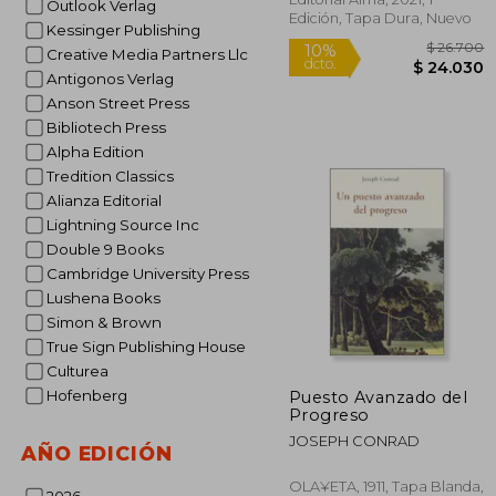
Outlook Verlag
Edición, Tapa Dura, Nuevo
Kessinger Publishing
Creative Media Partners Llc
Antigonos Verlag
Anson Street Press
Bibliotech Press
Alpha Edition
Tredition Classics
Alianza Editorial
Lightning Source Inc
Double 9 Books
Cambridge University Press
Lushena Books
Simon & Brown
True Sign Publishing House
Culturea
$ 
10%
Hofenberg
Puesto Avanzado del
dcto.
$ 2
Progreso
JOSEPH CONRAD
AÑO EDICIÓN
OLA¥ETA, 1911, Tapa Blanda,