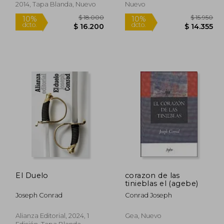
2014, Tapa Blanda, Nuevo
Nuevo
El Duelo
corazon de las
tinieblas el (agebe)
16.940
$ 18.000
10%
10%
Joseph Conrad
Conrad Joseph
dcto.
dcto.
5.246
$ 16.200
Alianza Editorial, 2024, 1
Gea, Nuevo