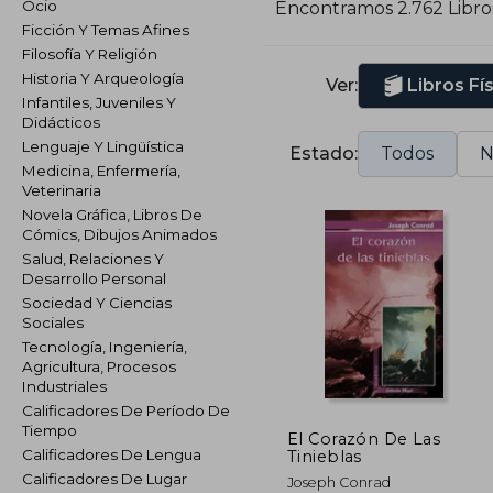
Ocio
Encontramos 2.762 Libro
Ficción Y Temas Afines
Filosofía Y Religión
Historia Y Arqueología
Ver:
Libros Fí
Infantiles, Juveniles Y
Didácticos
Lenguaje Y Lingüística
Estado:
Todos
N
Medicina, Enfermería,
Veterinaria
Novela Gráfica, Libros De
Cómics, Dibujos Animados
Salud, Relaciones Y
Desarrollo Personal
Sociedad Y Ciencias
Sociales
Tecnología, Ingeniería,
Agricultura, Procesos
Industriales
Calificadores De Período De
Tiempo
El Corazón De Las
Calificadores De Lengua
Tinieblas
Calificadores De Lugar
Joseph Conrad