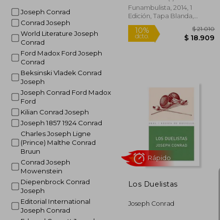
Funambulista, 2014, 1
Joseph Conrad
Edición, Tapa Blanda,
Conrad Joseph
Nuevo
Rápido
World Literature Joseph
Conrad
Ford Madox Ford Joseph
Conrad
Beksinski Vladek Conrad
Joseph
Joseph Conrad Ford Madox
Ford
Kilian Conrad Joseph
Joseph 1857 1924 Conrad
$ 
10%
Charles Joseph Ligne
dcto.
$ 1
(Prince) Malthe Conrad
Bruun
Conrad Joseph
Mowenstein
Diepenbrock Conrad
Los Duelistas
Joseph
Editorial International
Joseph Conrad
Joseph Conrad