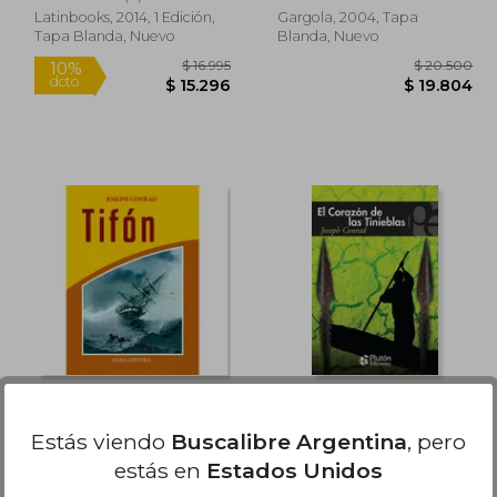
Latinbooks, 2014, 1 Edición,
Gargola, 2004, Tapa
Tapa Blanda, Nuevo
Blanda, Nuevo
Rápido
21.010
$ 16.995
10%
dcto.
8.909
$ 15.296
TIFON
El Corazón de las
Tinieblas
Estás viendo
Buscalibre Argentina
, pero
Joseph Conrad
Joseph Conrad
estás en
Estados Unidos
(3)