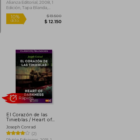
Conrad)
Alianza Editorial, 2008, 1
Edición, Tapa Blanda,
Nuevo
$ 11.740
$ 13.500
10%
dcto.
$ 10.566
$ 12.150
El Corazón de las
Tinieblas / Heart of
Darkness (en Bilingüe)
Joseph Conrad
(2)
Plutón Ediciones, 2015, 1