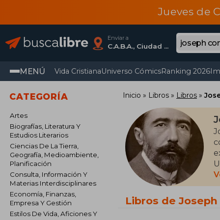
Jueves de C
Enviar a
C.A.B.A., Ciudad Autónoma De Buenos Aires
MENÚ
Vida Cristiana
Universo Cómics
Ranking 2026
Im
Inicio
Libros
Libros
Jos
CATEGORÍA
Artes
J
Biografías, Literatura Y
J
Estudios Literarios
c
Ciencias De La Tierra,
e
Geografía, Medioambiente,
U
Planificación
n
V
Consulta, Información Y
Materias Interdisciplinares
Economía, Finanzas,
E
Libros de Joseph
Empresa Y Gestión
N
Estilos De Vida, Aficiones Y
s