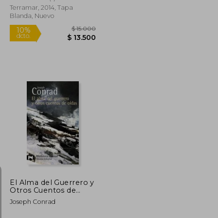
Terramar, 2014, Tapa
Blanda, Nuevo
$ 20.500
$ 15.000
10%
dcto.
$ 19.804
$ 13.500
El Alma del Guerrero y
Otros Cuentos de
Oídas (el Libro de
Joseph Conrad
Bolsillo - Bibliotecas
de Autor - Biblioteca