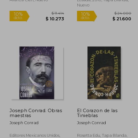
Nuevo
26.700
$ 11.414
10%
10%
Joseph Conrad. Obras
El Corazon de las
dcto.
dcto.
4.030
$ 10.273
maestras
Tinieblas
Joseph Conrad
Joseph Conrad
Editores Mexicanos Unidos,
Rosetta Edu, Tapa Blanda,