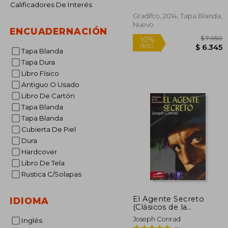
Calificadores De Interés
Gradifco, 2014, Tapa Blanda,
Nuevo
ENCUADERNACIÓN
Tapa Blanda
Tapa Dura
Libro Físico
Antiguo O Usado
$
10%
Libro De Cartón
dcto.
$ 
Tapa Blanda
Tapa Blanda
Cubierta De Piel
Dura
Hardcover
Libro De Tela
Rustica C/Solapas
El Agente Secreto
IDIOMA
(Clásicos de la
Literatura Universal)
Joseph Conrad
Inglés