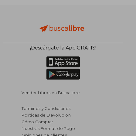
$ 122.483
$ 96.2
50%
50%
dcto.
dcto.
$ 61.242
$ 48.1
¡Descárgate la App GRATIS!
Vender Libros en Buscalibre
Términos y Condiciones
Políticas de Devolución
Cómo Comprar
Nuestras Formas de Pago
Opiniones de clientes