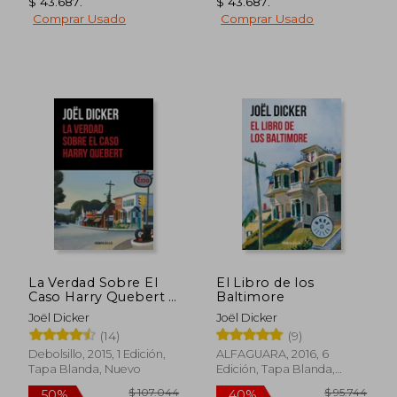
$ 43.687
.
$ 43.687
.
Comprar Usado
Comprar Usado
$ 87.918
$ 93.4
50%
55%
dcto.
dcto.
$ 43.959
$ 42.0
La Verdad Sobre El
El Libro de los
Caso Harry Quebert /
Baltimore
The Truth about the
Joël Dicker
Joël Dicker
Harry Quebert Affair
(14)
(9)
Debolsillo, 2015, 1 Edición,
ALFAGUARA, 2016, 6
Tapa Blanda, Nuevo
Edición, Tapa Blanda,
Nuevo