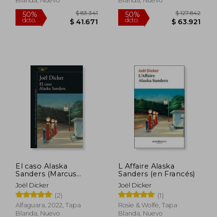
Blanda, Nuevo
Blanda, Nuevo
El caso Alaska
L Affaire Alaska
$ 108.327
$ 83.3
50%
50%
Sanders (Marcus
Sanders (en Francés)
dcto.
dcto.
$ 54.163
$ 41.6
Goldman 3)
Joël Dicker
Joël Dicker
(2)
(1)
Alfaguara, 2022, Tapa
Rosie & Wolfe, Tapa
Blanda, Nuevo
Blanda, Nuevo