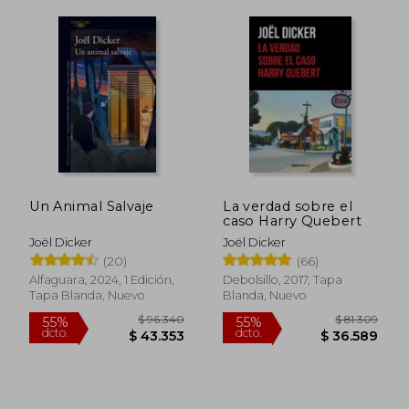
Un Animal Salvaje
La verdad sobre el
caso Harry Quebert
$ 40.999
$ 48.9
10%
10%
dcto.
dcto.
Joël Dicker
Joël Dicker
$ 36.899
$ 44.0
(20)
(66)
Alfaguara, 2024, 1 Edición,
Debolsillo, 2017, Tapa
Tapa Blanda, Nuevo
Blanda, Nuevo