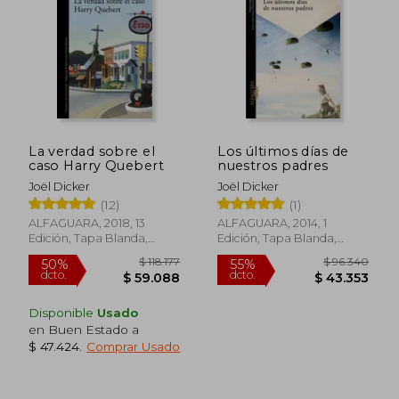
$ 78.414
$ 94.1
55%
40%
dcto.
dcto.
$ 35.286
$ 56.4
La verdad sobre el
Los últimos días de
caso Harry Quebert
nuestros padres
Joël Dicker
Joël Dicker
(12)
(1)
ALFAGUARA, 2018, 13
ALFAGUARA, 2014, 1
Edición, Tapa Blanda,
Edición, Tapa Blanda,
Nuevo
Nuevo
Disponible
Usado
en Buen Estado a
$ 47.424
.
Comprar Usado