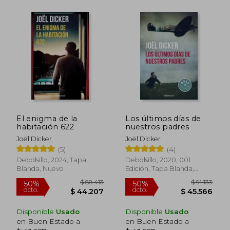
$ 118.177
$ 96.3
50%
55%
dcto.
dcto.
$ 59.088
$ 43.3
El enigma de la
Los últimos días de
habitación 622
nuestros padres
Joël Dicker
Joël Dicker
(5)
(4)
Debolsillo, 2024, Tapa
Debolsillo, 2020, 001
Blanda, Nuevo
Edición, Tapa Blanda,
Nuevo
Disponible
Usado
Disponible
Usado
en Buen Estado a
en Buen Estado a