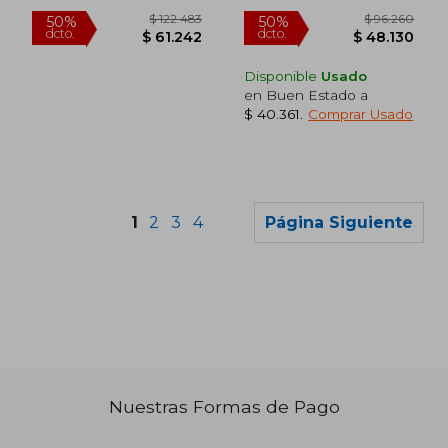
Disponible
Usado
en Buen Estado a
$ 40.361
.
Comprar Usado
1
2
3
4
Página Siguiente
$ 155.157
$ 64.8
50%
40%
dcto.
dcto.
Nuestras Formas de Pago
$ 77.578
$ 38.9