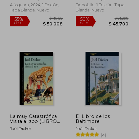
Alfaguara, 2024, 1 Edición,
Debolsillo, 1 Edición, Tapa
Tapa Blanda, Nuevo
Blanda, Nuevo
$ 65.287
$ 70.7
40%
40%
dcto.
dcto.
$ 39.172
$ 42.4
La muy Catastrófica
El Libro de los
Visita al zoo (LIBRO
Baltimore
FIRMADO POR JOËL
Joël Dicker
Joël Dicker
DICKER)
(4)