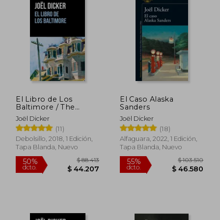
El Libro de Los
El Caso Alaska
Baltimore / The
Sanders
Baltimore Boys
Joël Dicker
Joël Dicker
(11)
(18)
Debolsillo, 2018, 1 Edición,
Alfaguara, 2022, 1 Edición,
Tapa Blanda, Nuevo
Tapa Blanda, Nuevo
$ 32.930
$ 243.8
10%
50%
dcto.
dcto.
$ 29.637
$ 121.9