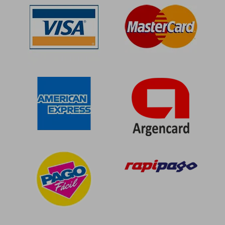
$ 83.341
$ 127.8
50%
50%
dcto.
dcto.
$ 41.671
$ 63.9