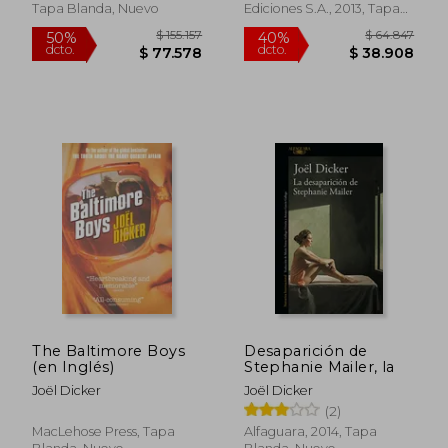
Tapa Blanda, Nuevo
Ediciones S.A., 2013, Tapa
Blanda,
Usado
$ 108.716
$ 119.
50%
50%
dcto.
dcto.
$ 54.358
$ 59.6
The Baltimore Boys
Desaparición de
(en Inglés)
Stephanie Mailer, la
Joël Dicker
Joël Dicker
(2)
MacLehose Press, Tapa
Alfaguara, 2014, Tapa