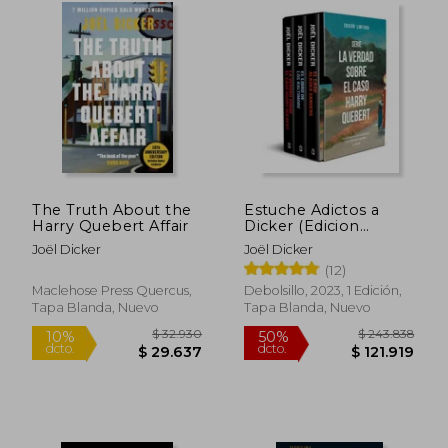
The Truth About the
Estuche Adictos a
Harry Quebert Affair
Dicker (Edicion
Limitada)
Joël Dicker
Joël Dicker
(12)
Maclehose Press Quercus,
Debolsillo, 2023, 1 Edición,
Tapa Blanda, Nuevo
Tapa Blanda, Nuevo
$ 87.903
$ 96.4
50%
50%
dcto.
dcto.
$ 43.952
$ 48.2