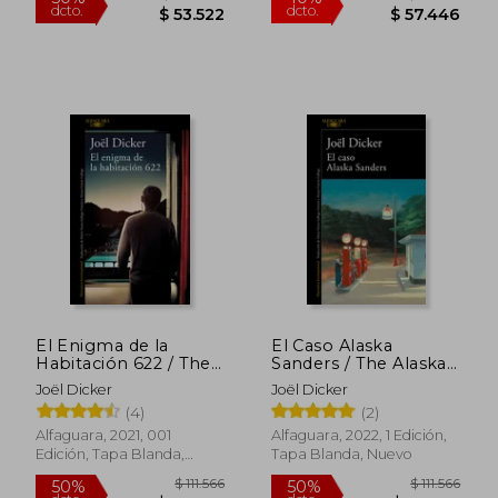
$ 88.413
$ 91.
50%
50%
El Enigma de la
El Caso Alaska
dcto.
dcto.
$ 44.207
$ 45.5
Habitación 622 / The
Sanders / The Alaska
Enigma of Room 622
Sanders Affair
Joël Dicker
Joël Dicker
(4)
(2)
Alfaguara, 2021, 001
Alfaguara, 2022, 1 Edición,
Edición, Tapa Blanda,
Tapa Blanda, Nuevo
Nuevo