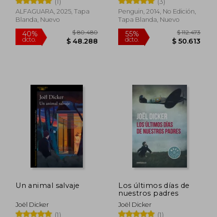
(1)
(3)
ALFAGUARA, 2025, Tapa
Penguin, 2014, No Edición,
$ 111.566
$ 111.
50%
50%
Blanda, Nuevo
Tapa Blanda, Nuevo
dcto.
dcto.
$ 55.783
$ 55.7
Un animal salvaje
Los últimos días de
nuestros padres
Joël Dicker
Joël Dicker
(1)
(1)