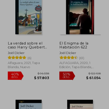
$ 81.309
$ 81.3
55%
55%
dcto.
dcto.
$ 36.589
$ 36.5
La verdad sobre el
El Enigma de la
caso Harry Quebert
Habitación 622
(Marcus Goldman 1)
Joël Dicker
Joël Dicker
(6)
(61)
Alfaguara, 2021, Tapa
ALFAGUARA, 2020, 1
Blanda, Nuevo
Edición, Tapa Blanda,
Usado