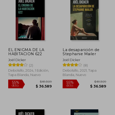
EL ENIGMA DE LA
La desaparición de
HABITACION 622
Stephanie Mailer
Joël Dicker
Joël Dicker
(2)
(8)
Debolsillo, 2024, 1 Edición,
Debolsillo, 2021, Tapa
Tapa Blanda, Nuevo
Blanda, Nuevo
$ 88.413
$ 103.5
50%
55%
dcto.
dcto.
$ 44.207
$ 46.5