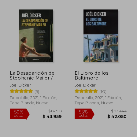
$ 96.338
$ 122.1
40%
50%
dcto.
dcto.
$ 57.803
$ 61.0
La Desaparición de
El Libro de los
Stephanie Mailer /
Baltimore
The Disappearance of
Joël Dicker
Joël Dicker
Stephanie Mailer
(5)
(10)
Debolsillo, 2021, 1 Edición,
Debolsillo, 2021, 1 Edición,
Tapa Blanda, Nuevo
Tapa Blanda, Nuevo