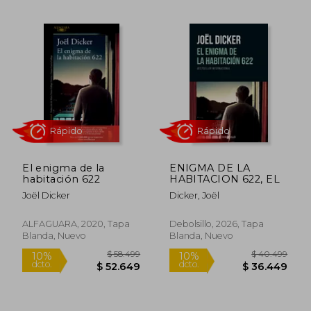
$ 48.999
$ 58.4
4%
10%
dcto.
dcto.
$ 46.914
$ 52.6
El enigma de la
ENIGMA DE LA
habitación 622
HABITACION 622, EL
Joël Dicker
Dicker, Joël
ALFAGUARA, 2020, Tapa
Debolsillo, 2026, Tapa
Blanda, Nuevo
Blanda, Nuevo