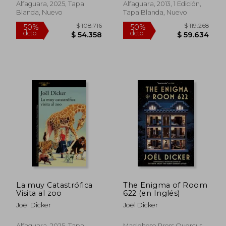
Alfaguara, 2025, Tapa
Alfaguara, 2013, 1 Edición,
Blanda, Nuevo
Tapa Blanda, Nuevo
$ 80.480
$ 112.
40%
55%
dcto.
dcto.
$ 48.288
$ 50.6
La muy Catastrófica
The Enigma of Room
Visita al zoo
622 (en Inglés)
Joël Dicker
Joël Dicker
Alfaguara, 2025, Tapa
Maclehose Press Quercus,