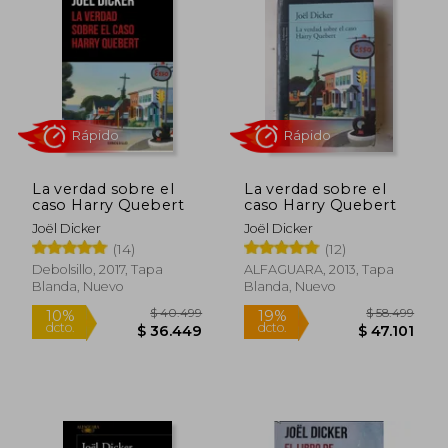
La verdad sobre el
La verdad sobre el
caso Harry Quebert
caso Harry Quebert
Joël Dicker
Joël Dicker
(14)
(12)
Rápido
Rápido
Debolsillo, 2017, Tapa
ALFAGUARA, 2013, Tapa
Blanda, Nuevo
Blanda, Nuevo
$ 40.499
$ 58.4