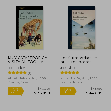
Rápido
Rápido
$ 58.499
$ 40.4
10%
10%
dcto.
dcto.
$ 52.649
$ 36.4
MUY CATASTROFICA
Los últimos días de
VISITA AL ZOO, LA
nuestros padres
Joël Dicker
Joël Dicker
(1)
(1)
ALFAGUARA, 2025, Tapa
ALFAGUARA, 2015, Tapa
Blanda, Nuevo
Blanda, Nuevo