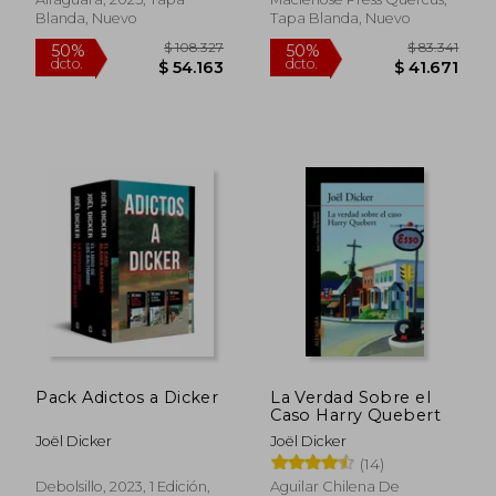
Blanda, Nuevo
Tapa Blanda, Nuevo
$ 111.129
$ 91.3
55%
50%
dcto.
dcto.
$ 50.008
$ 45.7
Pack Adictos a Dicker
La Verdad Sobre el
Caso Harry Quebert
Joël Dicker
Joël Dicker
(14)
Debolsillo, 2023, 1 Edición,
Aguilar Chilena De