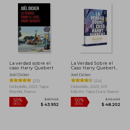
La verdad sobre el
La Verdad Sobre el
caso Harry Quebert
Caso Harry Quebert
(Edicion Limitada
Joël Dicker
Joël Dicker
Firmada)
(23)
(24)
$ 96.340
$ 81.3
55%
55%
Debolsillo, 2025, Tapa
Debolsillo, 2025, 001
dcto.
dcto.
$ 43.353
$ 36.5
Blanda, Nuevo
Edición, Tapa Dura, Nuevo