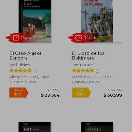
10%
19%
dcto.
dcto.
$ 36.449
$ 47.1
El Caso Alaska
El Libro de los
Sanders
Baltimore
Joël Dicker
Joël Dicker
(1)
(3)
Alfaguara, 2022, Tapa
Debolsillo, 2022, Tapa
Blanda, Nuevo
Blanda, Nuevo
Rápido
Rápido