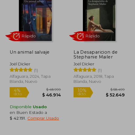
$ 51.999
$ 33.9
24%
10%
dcto.
dcto.
$ 39.564
$ 30.5
Un animal salvaje
La Desaparicion de
Stephanie Mailer
Joël Dicker
Joël Dicker
(1)
(1)
Alfaguara, 2024, Tapa
Alfaguara, 2018, Tapa
Blanda, Nuevo
Blanda, Nuevo
Rápido
Rápido
Disponible
Usado
en Buen Estado a
$ 42.191
.
Comprar Usado