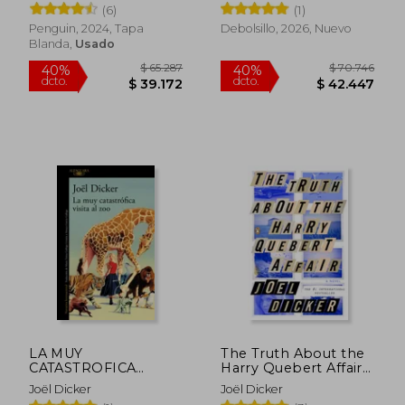
dcto.
dcto.
(6)
(1)
$ 53.522
$ 57.4
Penguin, 2024, Tapa
Debolsillo, 2026, Nuevo
Blanda,
Usado
LA MUY
The Truth About the
CATASTROFICA
Harry Quebert Affair
VISITA AL ZOO
(en Inglés)
Joël Dicker
Joël Dicker