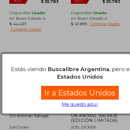
Disponible
Usado
Disponible
Usado
en Buen Estado a
en Buen Estado a
$ 44.437
.
$ 47.899
.
Comprar Usado
Comprar Usado
Estás viendo
Buscalibre Argentina
, pero 
Estados Unidos
Ir a Estados Unidos
Me quedo aquí
Un Animal Salvaje
UN ANIMAL SALVAJE
(EDICIÓN LIMITADA)
Joël Dicker
JOËL DICKER
$ 107.044
$ 95.7
50%
40%