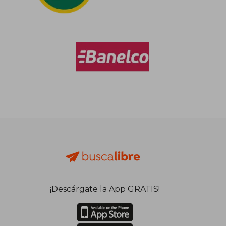
$ 92.083
$ 110.3
50%
50%
dcto.
dcto.
$ 46.042
$ 55.1
¡Descárgate la App GRATIS!