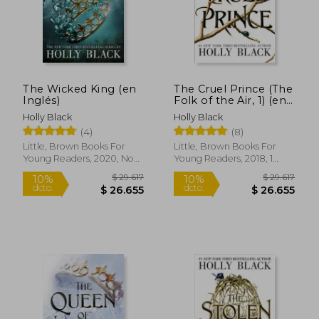
Rápido
The Wicked King (en
The Cruel Prince (The
Inglés)
Folk of the Air, 1) (en
Inglés)
Holly Black
Holly Black
(4)
(8)
Little, Brown Books For
Little, Brown Books For
Young Readers, 2020, No
Young Readers, 2018, 1
Edición, Tapa Blanda,
Edición, Tapa Blanda,
Nuevo
Nuevo
$ 45.200
$ 44.9
10%
dcto.
$ 40.680
$ 43.8