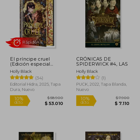
El príncipe cruel
CRÓNICAS DE
(Edición especial
SPIDERWICK #4, LAS
limitada)
Holly Black
Holly Black
(34)
(1)
Rápido
Editorial Hidra, 2025, Tapa
PUCK, 2022, Tapa Blanda,
Dura, Nuevo
Nuevo
$ 58.900
$ 7.9