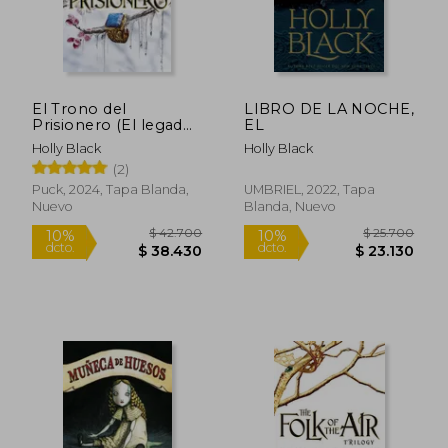
El Trono del
LIBRO DE LA NOCHE,
Prisionero (El legado
EL
robado 2)
Holly Black
Holly Black
(2)
Puck, 2024, Tapa Blanda,
UMBRIEL, 2022, Tapa
Nuevo
Blanda, Nuevo
$ 29.617
$ 25.0
10%
10%
dcto.
dcto.
$ 26.655
$ 22.5