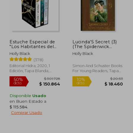
Estuche Especial de
Lucinda'S Secret (3)
"Los Habitantes del
(The Spiderwick
Aire"
Chronicles) (en
Holly Black
Holly Black
Inglés)
(378)
$ 110.444
$ 20.
50%
10%
dcto.
dcto.
Editorial Hidra, 2020, 1
Simon And Schuster Books
$ 55.222
$ 18.4
Edición, Tapa Blanda,
For Young Readers, Tapa
Nuevo
Blanda, Nuevo
Disponible
Usado
en Buen Estado a
$ 115.584
.
Comprar Usado