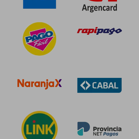
$ 213.046
$ 131.0
50%
50%
dcto.
dcto.
$ 106.523
$ 65.5