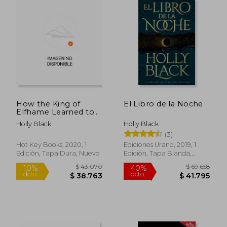
$ 20.511
$ 55.2
10%
40%
dcto.
dcto.
$ 18.460
$ 33.1
How the King of
El Libro de la Noche
Elfhame Learned to
Hate Stories (The
Holly Black
Holly Black
Folk of the air Series)
(3)
Perfect Gift for Fans
of Fantasy Fiction (en
Hot Key Books, 2020, 1
Ediciones Urano, 2019, 1
Inglés)
Edición, Tapa Dura, Nuevo
Edición, Tapa Blanda,
Nuevo