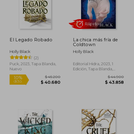
Rápido
Rápido
El Legado Robado
La chica más fría de
Coldtown
Holly Black
Holly Black
(2)
Puck, 2023, Tapa Blanda,
Editorial Hidra, 2023, 1
Nuevo
Edición, Tapa Blanda,
$ 44.900
$ 44.9
4%
4%
Nuevo
dcto.
dcto.
$ 43.274
$ 42.9