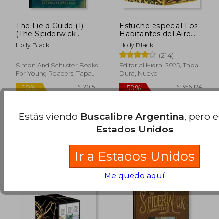
The Field Guide (1)
Estuche especial Los
(The Spiderwick
Habitantes del Aire
Chronicles) (en
(Edición especial
Holly Black
Holly Black
Inglés)
limitada)
(214)
Simon And Schuster Books
Editorial Hidra, 2025, Tapa
For Young Readers, Tapa
Dura, Nuevo
$ 20.511
$ 39.4
10%
10%
Blanda, Nuevo
dcto.
dcto.
$ 18.460
$ 35.4
Disponible
Usado
Estás viendo
Buscalibre Argentina
, pero 
en Buen Estado a
Estados Unidos
$ 167.005
.
Comprar Usado
Ir a Estados Unidos
Me quedo aquí