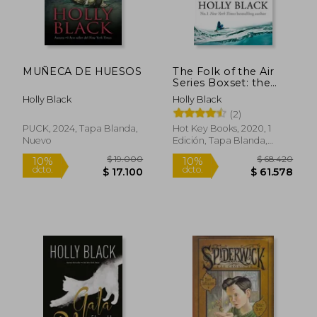
MUÑECA DE HUESOS
The Folk of the Air
Series Boxset: the
Cruel Prince, The
Holly Black
Holly Black
Wicked King & The
(2)
Queen of Nothing
(en Inglés)
PUCK, 2024, Tapa Blanda,
Hot Key Books, 2020, 1
Nuevo
Edición, Tapa Blanda,
Nuevo
$ 42.700
$ 25.7
10%
10%
dcto.
dcto.
$ 38.430
$ 23.1