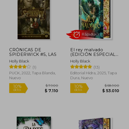
$ 7.900
$ 7.9
10%
10%
dcto.
dcto.
$ 7.110
$ 7.1
CRÓNICAS DE
El rey malvado
SPIDERWICK #5, LAS
(EDICIÓN ESPECIAL
LIMITADA)
Holly Black
Holly Black
(1)
(13)
PUCK, 2022, Tapa Blanda,
Editorial Hidra, 2025, Tapa
Nuevo
Dura, Nuevo
Rápido