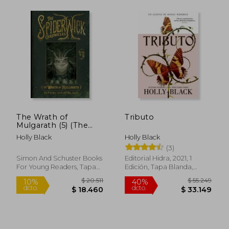
The Wrath of
Tributo
Mulgarath (5) (The
$ 20.511
$ 356.1
10%
50%
Spiderwick
dcto.
dcto.
$ 18.460
$ 178.0
Holly Black
Holly Black
Chronicles) (en
(3)
Inglés)
Simon And Schuster Books
Editorial Hidra, 2021, 1
For Young Readers, Tapa
Edición, Tapa Blanda,
Blanda, Nuevo
Nuevo