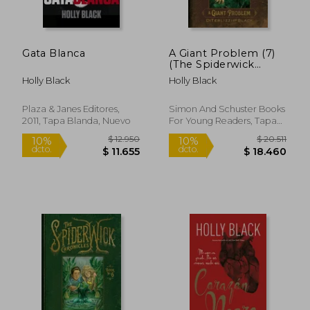
$ 39.400
$ 17.8
10%
21%
dcto.
dcto.
$ 35.460
$ 14.1
Gata Blanca
A Giant Problem (7)
(The Spiderwick
Chronicles) (en
Holly Black
Holly Black
Inglés)
Plaza & Janes Editores,
Simon And Schuster Books
2011, Tapa Blanda, Nuevo
For Young Readers, Tapa
Blanda, Nuevo