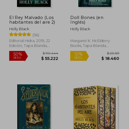
El Rey Malvado (Los
Doll Bones (en
habitantes del aire 2)
Inglés)
Holly Black
Holly Black
(56)
$ 12.950
$ 20.
10%
10%
dcto.
dcto.
$ 11.655
$ 18.4
Editorial Hidra, 2019, 22
Margaret K. McElderry
Edición, Tapa Blanda,
Books, Tapa Blanda,
Nuevo
Nuevo