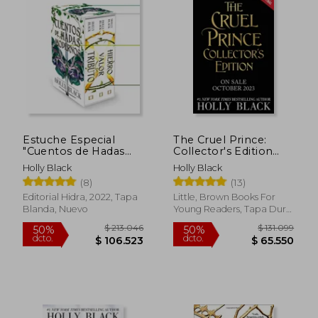
$ 40.535
$ 76.2
10%
50%
dcto.
dcto.
$ 36.481
$ 38.1
Estuche Especial
The Cruel Prince:
"Cuentos de Hadas
Collector's Edition
Modernos"
(Folk of the Air, 1) (en
Holly Black
Holly Black
Inglés)
(8)
(13)
Editorial Hidra, 2022, Tapa
Little, Brown Books For
Blanda, Nuevo
Young Readers, Tapa Dura,
Nuevo