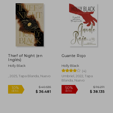
Thief of Night (en
Guante Rojo
Inglés)
Holly Black
Holly Black
(4)
, 2025, Tapa Blanda, Nuevo
Umbriel, 2022, Tapa
Blanda, Nuevo
$ 301.728
$ 20.
50%
10%
dcto.
dcto.
$ 150.864
$ 18.4