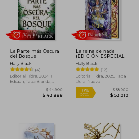
$ 7.900
$ 58.9
10%
10%
dcto.
dcto.
$ 7.110
$ 53.0
La Parte más Oscura
La reina de nada
del Bosque
(EDICIÓN ESPECIAL
LIMITADA)
Holly Black
Holly Black
(4)
(12)
Editorial Hidra, 2024, 1
Editorial Hidra, 2025, Tapa
Edición, Tapa Blanda,
Dura, Nuevo
Nuevo
Rápido
Rápido