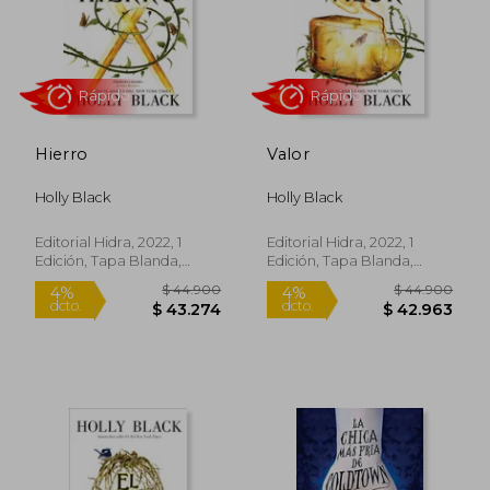
Rápido
Hierro
Valor
Holly Black
Holly Black
$ 45.900
$ 39.4
10%
dcto.
$ 41.310
$ 38.0
Editorial Hidra, 2022, 1
Editorial Hidra, 2022, 1
Edición, Tapa Blanda,
Edición, Tapa Blanda,
Nuevo
Nuevo