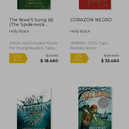
The Nixie'S Song (6)
CORAZÓN NEGRO
$ 25.325
$ 20.
(The Spiderwick
10%
10%
dcto.
dcto.
Chronicles) (en
$ 22.792
$ 18.4
Holly Black
Holly Black
Inglés)
Simon And Schuster Books
UMBRIEL, 2023, Tapa
For Young Readers, Tapa
Blanda, Nuevo
Blanda, Nuevo