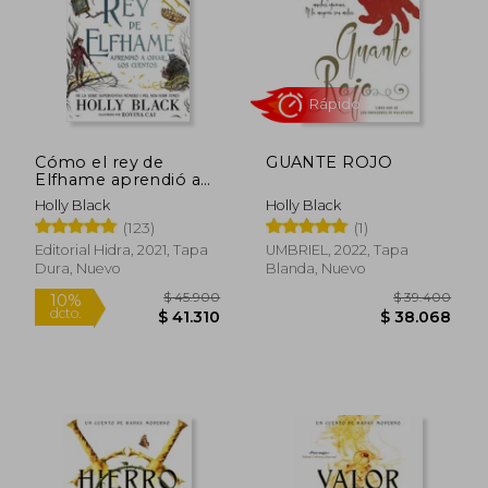
Cómo el rey de
GUANTE ROJO
$ 44.900
$ 44.9
Elfhame aprendió a
10%
10%
dcto.
dcto.
odiar los cuentos
$ 40.410
$ 40.4
Holly Black
Holly Black
(123)
(1)
Editorial Hidra, 2021, Tapa
UMBRIEL, 2022, Tapa
Dura, Nuevo
Blanda, Nuevo