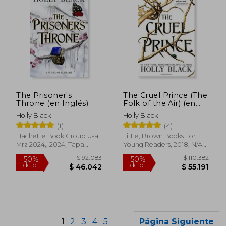
$ 69.658
$ 76.2
40%
50%
The Prisoner's
The Cruel Prince (The
dcto.
dcto.
$ 41.795
$ 38.1
Throne (en Inglés)
Folk of the Air) (en
Inglés)
Holly Black
Holly Black
(1)
(4)
Hachette Book Group Usa
Little, Brown Books For
Mrz 2024,, 2024, Tapa
Young Readers, 2018, N/A
Blanda, Nuevo
Edición, Tapa Dura, Nuevo
1
2
3
4
5
Página Siguiente