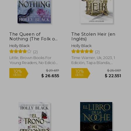
The Queen of
The Stolen Heir (en
Nothing (The Folk of
Inglés)
the air (3)) (en Inglés)
Holly Black
Holly Black
(2)
(2)
Little, Brown Books For
Time Warner, Uk, 2023, 1
Young Readers, No Edición,
Edición, Tapa Blanda,
Tapa Blanda, Nuevo
Nuevo
$ 29.617
$ 29.6
10%
10%
dcto.
dcto.
$ 26.655
$ 26.6