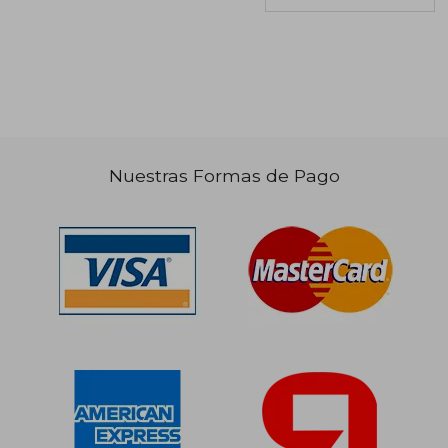
Nuestras Formas de Pago
$ 43.070
$ 69.6
10%
40%
dcto.
dcto.
$ 38.763
$ 41.7