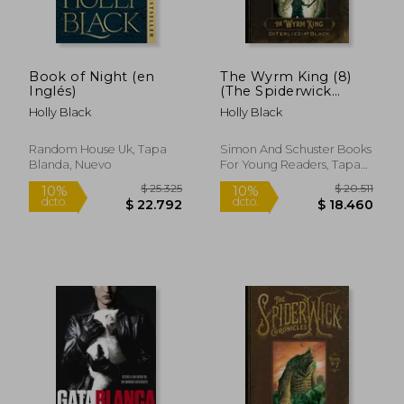
$ 19.000
$ 68.4
10%
10%
dcto.
dcto.
$ 17.100
$ 61.5
Book of Night (en
The Wyrm King (8)
Inglés)
(The Spiderwick
Chronicles) (en
Holly Black
Holly Black
Inglés)
Random House Uk, Tapa
Simon And Schuster Books
Blanda, Nuevo
For Young Readers, Tapa
Blanda, Nuevo