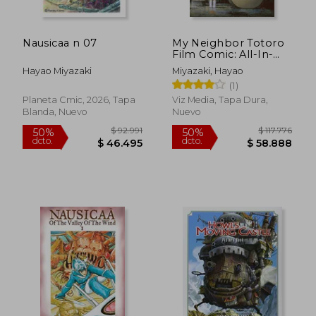
Nausicaa n 07
My Neighbor Totoro
Film Comic: All-In-
One Edition (en
Hayao Miyazaki
Miyazaki, Hayao
Inglés)
(1)
$ 96.729
$ 128.1
40%
50%
dcto.
dcto.
$ 58.038
$ 64.0
Planeta Cmic, 2026, Tapa
Viz Media, Tapa Dura,
Blanda, Nuevo
Nuevo