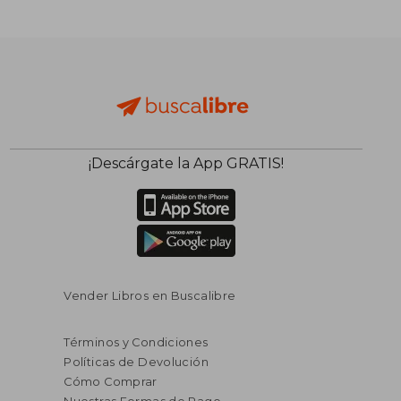
$ 76.071
$ 109.9
50%
50%
dcto.
dcto.
$ 38.035
$ 54.9
¡Descárgate la App GRATIS!
Vender Libros en Buscalibre
Términos y Condiciones
Políticas de Devolución
Cómo Comprar