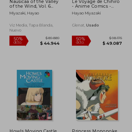
Nausicaa of the Valley
Le Voyage de Chihiro
of the Wind, Vol. 6
- Anime Comics -
(Nausicaä of the
Studio Ghibli (en
Miyazaki, Hayao
Hayao Miyazaki
Valley of the Wind)
Francés)
(en Inglés)
Viz Media, Tapa Blanda,
Glenat,
Usado
Nuevo
$ 81.278
$ 131.0
50%
50%
dcto.
dcto.
$ 40.639
$ 65.5
Howls Moving Castle
Princess Mononoke