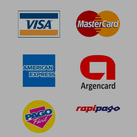
$ 89.889
$ 81.2
50%
50%
dcto.
dcto.
$ 44.944
$ 40.6