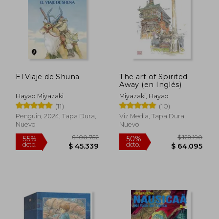
$ 36.900
$ 36.9
10%
10%
dcto.
dcto.
$ 33.210
$ 33.2
El Viaje de Shuna
The art of Spirited
Away (en Inglés)
Hayao Miyazaki
Miyazaki, Hayao
(11)
(10)
Penguin, 2024, Tapa Dura,
Viz Media, Tapa Dura,
Nuevo
Nuevo