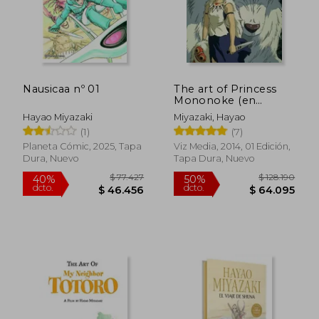
Nausicaa nº 01
The art of Princess
Mononoke (en
Inglés)
Hayao Miyazaki
Miyazaki, Hayao
(1)
(7)
Planeta Cómic, 2025, Tapa
Viz Media, 2014, 01 Edición,
Dura, Nuevo
Tapa Dura, Nuevo
$ 128.190
$ 131.0
50%
50%
dcto.
dcto.
$ 64.095
$ 65.5