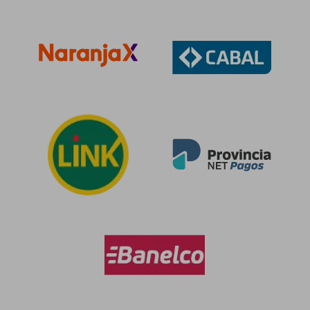
$ 89.889
$ 98.1
50%
50%
dcto.
dcto.
$ 44.944
$ 49.0