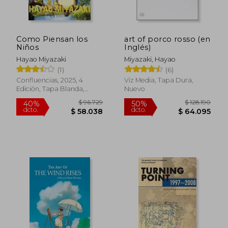
$ 76.857
$ 128.1
50%
50%
dcto.
dcto.
$ 38.428
$ 64.0
Como Piensan los
art of porco rosso (en
Niños
Inglés)
Hayao Miyazaki
Miyazaki, Hayao
(1)
(6)
Confluencias, 2025, 4
Viz Media, Tapa Dura,
Edición, Tapa Blanda,
Nuevo
Nuevo