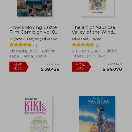
Howls Moving Castle
The art of Nausicaa
Film Comic gn vol 03
Valley of the Wind
(Howl’S Moving
(Nausicaä of the
Miyazaki, Hayao ; Miyazaki,
Miyazaki, Hayao
Castle Film Comics)
Valley of the Wind:
Hayao
(1)
(2)
(en Inglés)
Watercolor
Impressions) (en
Viz Media, 2005, 1 Edición,
Viz Media, 2007, 1 Edición,
Inglés)
Tapa Blanda, Nuevo
Tapa Dura, Nuevo