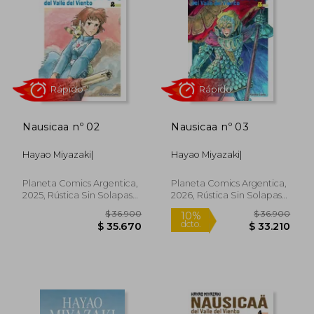
10%
10%
dcto.
dcto.
$ 35.999
$ 33.2
Nausicaa nº 02
Nausicaa nº 03
Hayao Miyazaki|
Hayao Miyazaki|
Planeta Comics Argentica,
Planeta Comics Argentica,
2025, Rústica Sin Solapas
2026, Rústica Sin Solapas
Rápido
Rápido
Con S/cub., Nuevo
Con S/cub., Nuevo