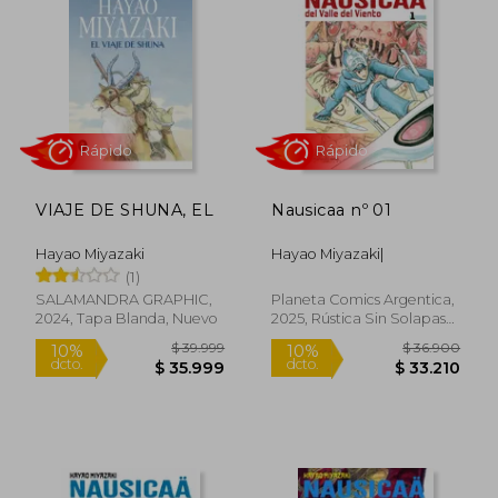
VIAJE DE SHUNA, EL
Nausicaa nº 01
Hayao Miyazaki
Hayao Miyazaki|
(1)
Rápido
Rápido
SALAMANDRA GRAPHIC,
Planeta Comics Argentica,
2024, Tapa Blanda, Nuevo
2025, Rústica Sin Solapas
Con S/cub., Nuevo
$ 39.999
$ 36.9