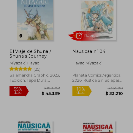
$ 36.900
$ 36.9
10%
dcto.
$ 35.670
$ 33.2
El Viaje de Shuna /
Nausicaa nº 04
Shuna's Journey
Miyazaki, Hayao
Hayao Miyazaki|
(25)
Salamandra Graphic, 2023,
Planeta Comics Argentica,
1 Edición, Tapa Dura,
2026, Rústica Sin Solapas
Nuevo
Con S/cub., Nuevo
Rápido