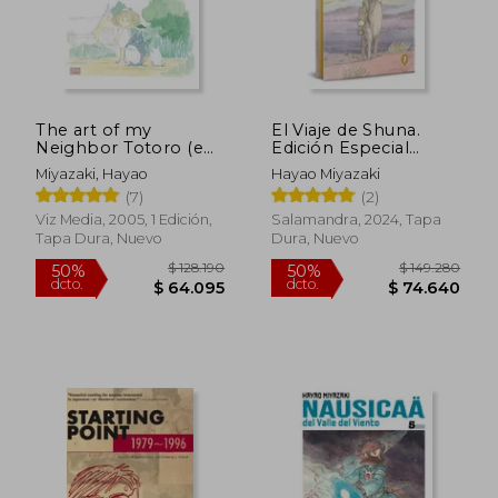
The art of my
El Viaje de Shuna.
Neighbor Totoro (en
Edición Especial
Inglés)
Limitada
Miyazaki, Hayao
Hayao Miyazaki
(7)
(2)
Viz Media, 2005, 1 Edición,
Salamandra, 2024, Tapa
Tapa Dura, Nuevo
Dura, Nuevo
$ 77.427
$ 128.1
40%
50%
dcto.
dcto.
$ 46.456
$ 64.0