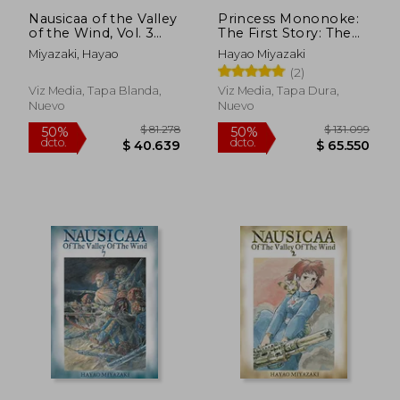
Nausicaa of the Valley
Princess Mononoke:
of the Wind, Vol. 3
The First Story: The
(Nausicaä of the
First Story: (en Inglés)
Miyazaki, Hayao
Hayao Miyazaki
Valley of the Wind)
(2)
(en Inglés)
Viz Media, Tapa Blanda,
Viz Media, Tapa Dura,
Nuevo
Nuevo
$ 139.731
$ 98.3
50%
50%
dcto.
dcto.
$ 69.866
$ 49.1