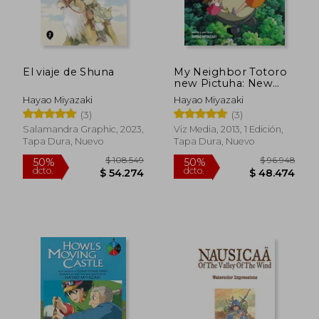
El viaje de Shuna
My Neighbor Totoro
new Pictuha: New
Edition ) (en Inglés)
Hayao Miyazaki
Hayao Miyazaki
(3)
(3)
Salamandra Graphic, 2023,
Viz Media, 2013, 1 Edición,
Tapa Dura, Nuevo
Tapa Dura, Nuevo
$ 96.899
$ 77.4
50%
40%
dcto.
dcto.
$ 48.449
$ 46.4