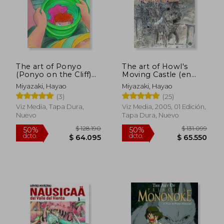
Rápido
The art of Ponyo
The art of Howl's
(Ponyo on the Cliff)
Moving Castle (en
(en Inglés)
Inglés)
Miyazaki, Hayao
Miyazaki, Hayao
(3)
(25)
Viz Media, Tapa Dura,
Viz Media, 2005, 01 Edición,
Nuevo
Tapa Dura, Nuevo
$ 85.308
$ 58.0
55%
50%
dcto.
dcto.
$ 38.389
$ 29.0