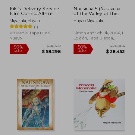
Kiki's Delivery Service
Nausicaa 5 (Nausicaä
Film Comic: All-In-
of the Valley of the
One Edition (en
Wind) (en Inglés)
Miyazaki, Hayao
Hayao Miyazaki
Inglés)
(1)
Viz Media, Tapa Dura,
Simon And Sch Uk, 2004, 1
Nuevo
Edición, Tapa Blanda,
Nuevo
$ 128.190
$ 128.1
50%
50%
dcto.
dcto.
$ 64.095
$ 64.0