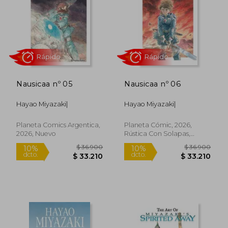
$ 100.752
$ 36.9
55%
10%
dcto.
dcto.
$ 45.339
$ 33.2
Nausicaa nº 05
Nausicaa nº 06
Hayao Miyazaki|
Hayao Miyazaki|
Planeta Comics Argentica,
Planeta Cómic, 2026,
2026, Nuevo
Rústica Con Solapas,
Nuevo
Rápido
Rápido