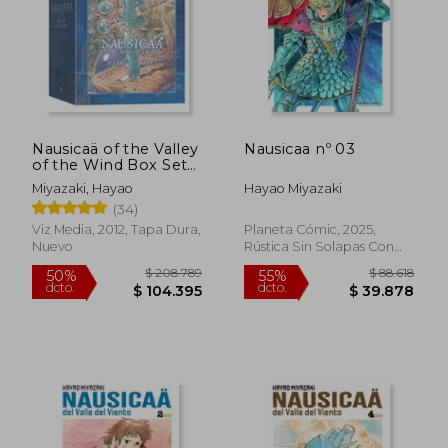
Nausicaä of the Valley
Nausicaa nº 03
$ 100.752
$ 128.1
of the Wind Box Set
55%
50%
dcto.
dcto.
(en Inglés)
$ 45.339
$ 64.0
Miyazaki, Hayao
Hayao Miyazaki
(34)
Viz Media, 2012, Tapa Dura,
Planeta Cómic, 2025,
Nuevo
Rústica Sin Solapas Con
S/cub., Nuevo