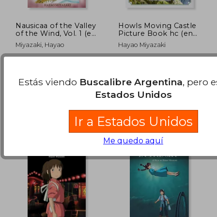
Nausicaa of the Valley
Howls Moving Castle
of the Wind, Vol. 1 (en
Picture Book hc (en
Inglés)
Inglés)
Miyazaki, Hayao
Hayao Miyazaki
Viz Media, Tapa Blanda,
Viz Media, 2005, 01 Edición,
Nuevo
Tapa Dura, Nuevo
$ 128.140
$ 96.8
Estás viendo
Buscalibre Argentina
, pero 
50%
50%
dcto.
dcto.
$ 64.070
$ 48.4
Estados Unidos
Ir a Estados Unidos
Me quedo aquí