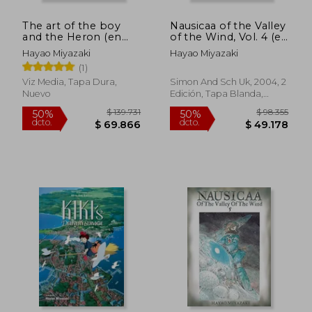
The art of the boy
Nausicaa of the Valley
and the Heron (en
of the Wind, Vol. 4 (en
Inglés)
Inglés)
Hayao Miyazaki
Hayao Miyazaki
(1)
Viz Media, Tapa Dura,
Simon And Sch Uk, 2004, 2
Nuevo
Edición, Tapa Blanda,
Nuevo
$ 91.692
$ 96.9
50%
50%
dcto.
dcto.
$ 45.846
$ 48.4