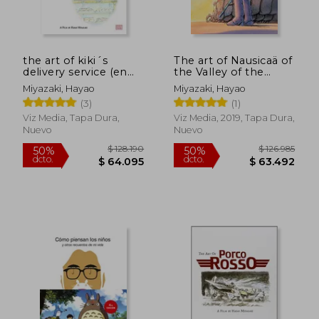
$ 108.549
$ 96.9
50%
50%
dcto.
dcto.
$ 54.274
$ 48.4
the art of kiki´s
The art of Nausicaä of
delivery service (en
the Valley of the
Inglés)
Wind (en Inglés)
Miyazaki, Hayao
Miyazaki, Hayao
(3)
(1)
Viz Media, Tapa Dura,
Viz Media, 2019, Tapa Dura,
Nuevo
Nuevo