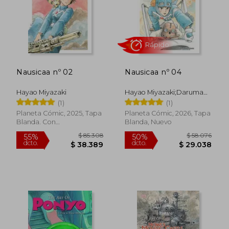
Nausicaa nº 02
Nausicaa nº 04
Hayao Miyazaki
Hayao Miyazaki;Daruma
Serveis Lingüistics, S.L.
(1)
(1)
$ 208.789
$ 88.6
50%
55%
dcto.
dcto.
$ 104.395
$ 39.8
Planeta Cómic, 2025, Tapa
Planeta Cómic, 2026, Tapa
Blanda. Con
Blanda, Nuevo
Sobrecubierta, Nuevo