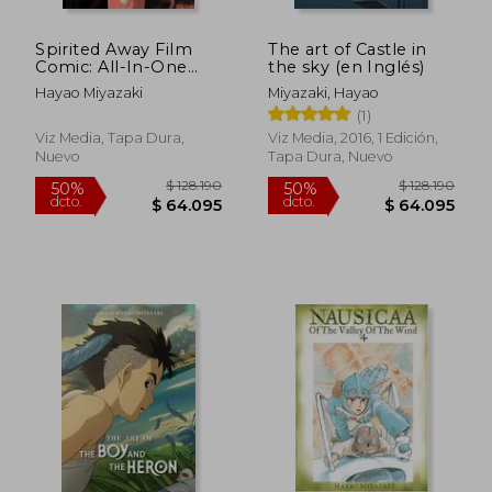
Spirited Away Film
The art of Castle in
Comic: All-In-One
the sky (en Inglés)
Edition (Spirited Away
Hayao Miyazaki
Miyazaki, Hayao
Film Comics) (en
(1)
Inglés)
Viz Media, Tapa Dura,
Viz Media, 2016, 1 Edición,
Nuevo
Tapa Dura, Nuevo
$ 92.991
$ 117.
50%
50%
dcto.
dcto.
$ 46.495
$ 58.8