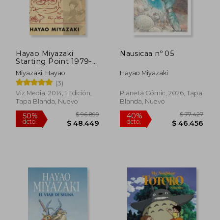
Hayao Miyazaki
Nausicaa nº 05
Starting Point 1979-
1996 sc (en Inglés)
Miyazaki, Hayao
Hayao Miyazaki
(3)
Viz Media, 2014, 1 Edición,
Planeta Cómic, 2026, Tapa
Tapa Blanda, Nuevo
Blanda, Nuevo
$ 128.190
$ 149.2
50%
50%
dcto.
dcto.
$ 64.095
$ 74.6