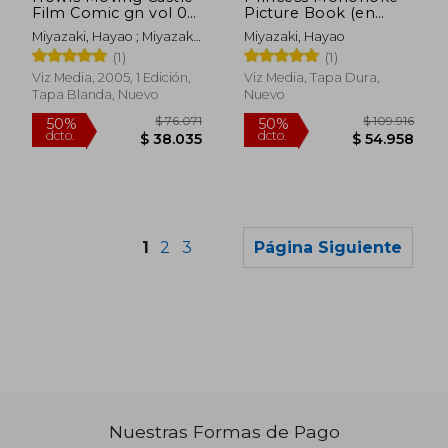
Film Comic gn vol 02
Picture Book (en
(Howl’S Moving
Inglés)
Miyazaki, Hayao ; Miyazaki,
Miyazaki, Hayao
Castle Film Comics)
Hayao
(1)
(1)
(en Inglés)
Viz Media, 2005, 1 Edición,
Viz Media, Tapa Dura,
Tapa Blanda, Nuevo
Nuevo
1
2
3
Página Siguiente
Nuestras Formas de Pago