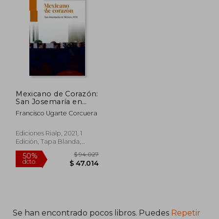
Mexicano de Corazón:
San Josemaría en
México, 1970 (Libros
Francisco Ugarte Corcuera
Sobre el Opus Dei)
$ 86.554
$ 78.1
50%
50%
Ediciones Rialp, 2021, 1
dcto.
dcto.
$ 43.277
$ 39.0
Edición, Tapa Blanda,
Nuevo
Se han encontrado pocos libros. Puedes
Repetir