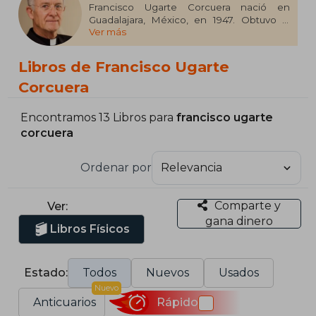
Francisco Ugarte Corcuera nació en
Guadalajara, México, en 1947. Obtuvo la
Ver más
licenciatura y la maestría en Filosofía por la
Universidad Nacional Autónoma de
México (UNAM) y el doctorado en Filosofía
Libros de Francisco Ugarte
por la Universidad de la Santa Cruz en
Roma. Ha sido profesor, director de la
Corcuera
Carrera de Filosofía y director académico
de la Universidad Panamericana en
Encontramos 13 Libros para
francisco ugarte
México. Entre sus publicaciones destacan
corcuera
"La amistad" (1990), "Metafísica de la
esencia" (1994) y "Del resentimiento al
perdón" (2000).
Ordenar por
Comparte y
Ver:
gana dinero
Libros Físicos
Estado:
Todos
Nuevos
Usados
Nuevo
Anticuarios
Rápido