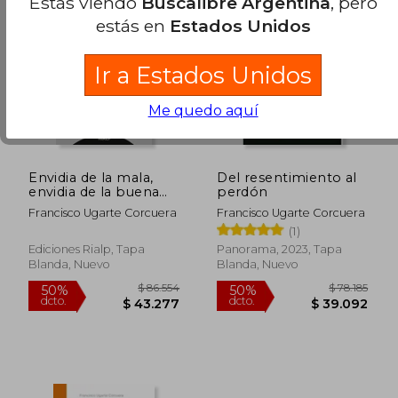
Estás viendo
Buscalibre Argentina
, pero
estás en
Estados Unidos
Ir a Estados Unidos
Me quedo aquí
Envidia de la mala,
Del resentimiento al
envidia de la buena
perdón
$ 84.048
$ 82.5
50%
50%
(Bolsillo)
dcto.
dcto.
$ 42.024
$ 41.2
Francisco Ugarte Corcuera
Francisco Ugarte Corcuera
(1)
Ediciones Rialp, Tapa
Panorama, 2023, Tapa
Blanda, Nuevo
Blanda, Nuevo