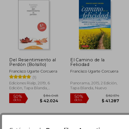
$ 96.490
$ 25.9
50%
10%
dcto.
dcto.
$ 48.245
$ 23.3
Del Resentimiento al
El Camino de la
Perdón (Bolsillo)
Felicidad
Francisco Ugarte Corcuera
Francisco Ugarte Corcuera
(1)
Ediciones Rialp, 2019, 6
Panorama, 2015, 2 Edición,
Edición, Tapa Blanda,
Tapa Blanda, Nuevo
Nuevo