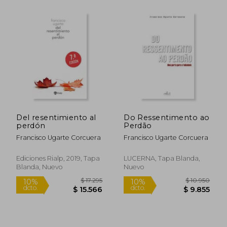
$ 15.895
$ 15.
10%
10%
dcto.
dcto.
$ 14.306
$ 14.3
Del resentimiento al
Do Ressentimento ao
perdón
Perdão
Francisco Ugarte Corcuera
Francisco Ugarte Corcuera
Ediciones Rialp, 2019, Tapa
LUCERNA, Tapa Blanda,
Blanda, Nuevo
Nuevo