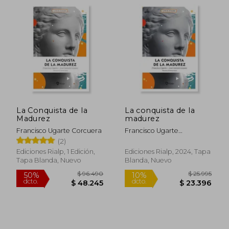
$ 81.542
$ 88.1
50%
50%
dcto.
dcto.
$ 40.771
$ 44.0
La Conquista de la
La conquista de la
Madurez
madurez
Francisco Ugarte Corcuera
Francisco Ugarte
Corcuera;José Antonio
(2)
Lozano Díez
Ediciones Rialp, 1 Edición,
Ediciones Rialp, 2024, Tapa
Tapa Blanda, Nuevo
Blanda, Nuevo