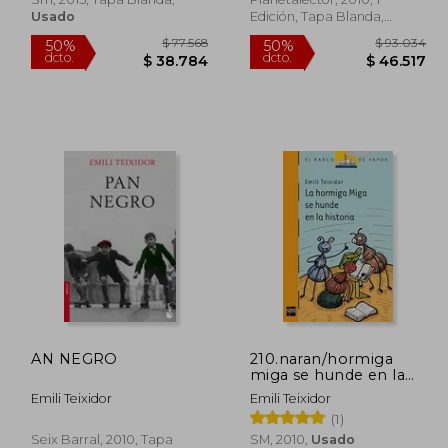
Usado
Edición, Tapa Blanda,
Usado
93.034
$ 77.568
50%
50%
AN NEGRO
210.naran/hormiga
dcto.
dcto.
6.517
$ 38.784
miga se hunde en la
historia
Emili Teixidor
Emili Teixidor
(1)
Seix Barral, 2010, Tapa
SM, 2010,
Usado