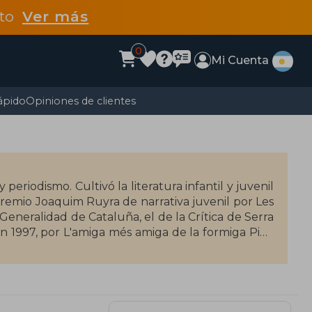
dto
Ver más
0
Mi Cuenta
ápido
Opiniones de clientes
 periodismo. Cultivó la literatura infantil y juvenil
Premio Joaquim Ruyra de narrativa juvenil por Les
 Generalidad de Cataluña, el de la Crítica de Serra
, en 1997, por L'amiga més amiga de la formiga Piga
oc (publicada en castellano como Marcabrú y la
Germán Sánchez Ruipérez entre las 100 obras de
X.[3]