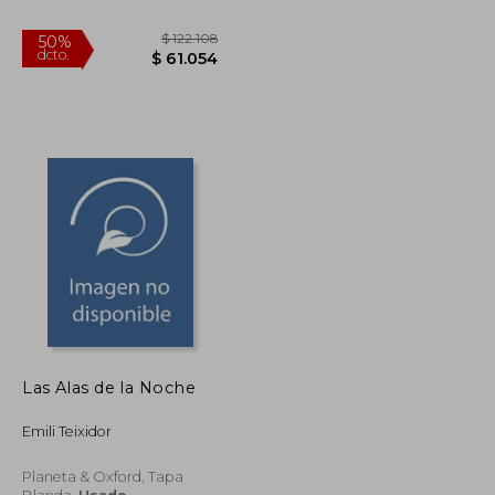
Las Alas de la Noche
$ 93.034
$ 122.108
50%
Emili Teixidor
dcto.
$ 46.517
$ 61.054
Planeta & Oxford, Tapa