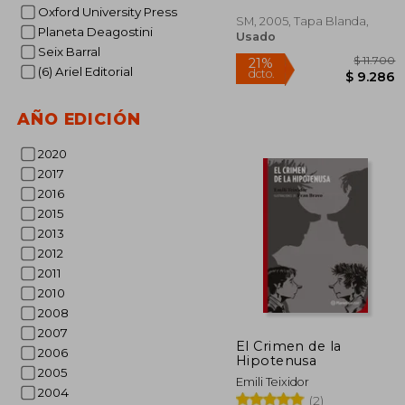
Oxford University Press
SM, 2005, Tapa Blanda,
Planeta Deagostini
Usado
Seix Barral
(6) Ariel Editorial
AÑO EDICIÓN
2020
2017
2016
$ 
21%
2015
dcto.
$ 
2013
2012
2011
2010
2008
2007
El Crimen de la
2006
Hipotenusa
2005
Emili Teixidor
2004
(2)