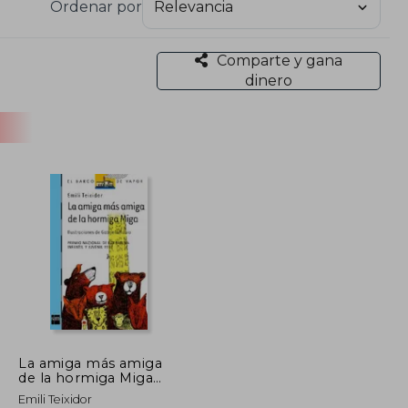
Ordenar por
Comparte y gana
dinero
La amiga más amiga
de la hormiga Miga
(Barco de Vapor Azul)
Emili Teixidor