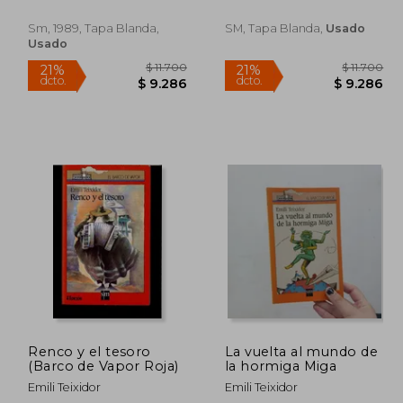
Sm, 1989, Tapa Blanda,
SM, Tapa Blanda,
Usado
Usado
11.700
$ 11.700
21%
21%
dcto.
dcto.
9.286
$ 9.286
Renco y el tesoro
La vuelta al mundo de
(Barco de Vapor Roja)
la hormiga Miga
Emili Teixidor
Emili Teixidor