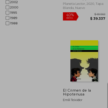
2002
Planeta Lector, 2020, Tapa
2000
Blanda, Nuevo
1995
1989
1988
$ 
40%
dcto.
$ 3
El Crimen de la
Hipotenusa
Emili Teixidor