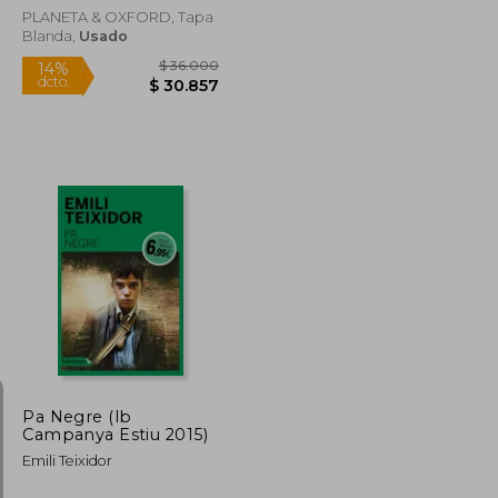
PLANETA & OXFORD, Tapa
Blanda,
Usado
$ 32.400
$ 36.000
14%
dcto.
$ 27.771
$ 30.857
Pa Negre (lb
Campanya Estiu 2015)
Emili Teixidor