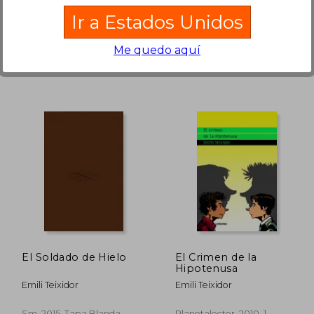
SM, 2017, Tapa Blanda,
Planetalector, 2011, Tapa
Ir a Estados Unidos
Nuevo
Blanda, Nuevo
Me quedo aquí
78.734
$ 88.670
50%
50%
dcto.
dcto.
9.367
$ 44.335
El Soldado de Hielo
El Crimen de la
Hipotenusa
Emili Teixidor
Emili Teixidor
Sm, 2015, Tapa Blanda,
Planetalector, 2010, 1