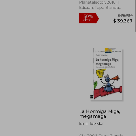
Planetalector, 2010, 1
Edición, Tapa Blanda,
Nuevo
$ 
50%
dcto.
$ 3
La Hormiga Miga,
megamaga
Emili Teixidor
SM, 2006, Tapa Blanda,