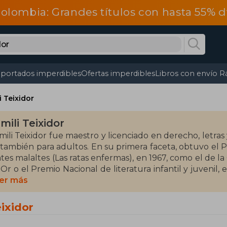
olombia: Grandes títulos con hasta 55% 
portados imperdibles
Ofertas imperdibles
Libros con envío R
i Teixidor
mili Teixidor
mili Teixidor fue maestro y licenciado en derecho, letras y
 también para adultos. En su primera faceta, obtuvo el 
ates malaltes (Las ratas enfermas), en 1967, como el de la
'Or o el Premio Nacional de literatura infantil y juvenil
La amiga más amiga de la hormiga Miga). L'ocell de f
er más
oguera de hielo) fue seleccionada por la Fundación 
iteratura infantil española más representativas del siglo X
eixidor