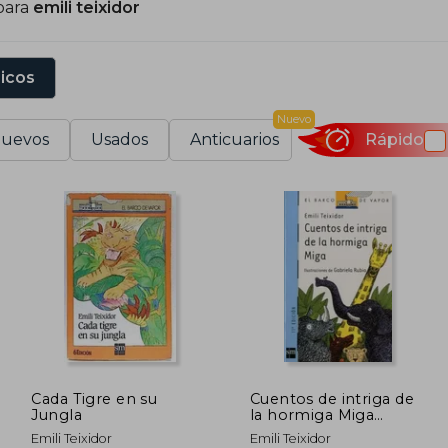
para
emili teixidor
sicos
Nuevo
uevos
Usados
Anticuarios
Rápido
Cada Tigre en su
Cuentos de intriga de
Jungla
la hormiga Miga
(Barco de Vapor Azul)
Emili Teixidor
Emili Teixidor