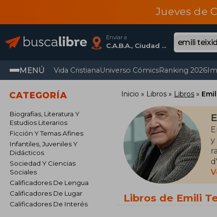
Jueves de C
Enviar a
C.A.B.A., Ciudad Autónoma De Buenos Aires
MENÚ
Vida Cristiana
Universo Cómics
Ranking 2026
Im
Inicio
Libros
Libros
Emil
CATEGORÍA
Biografías, Literatura Y
E
Estudios Literarios
E
Ficción Y Temas Afines
y
Infantiles, Juveniles Y
r
Didácticos
d
Sociedad Y Ciencias
(
V
Sociales
h
Calificadores De Lengua
l
Calificadores De Lugar
Libros de Emili T
Calificadores De Interés