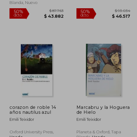
Blanda, Nuevo
corazon de roble 14
Marcabru y la Hoguera
años nautilus azul
de Hielo
88.670
$ 87.763
50%
50%
Emili Teixidor
Emili Teixidor
dcto.
dcto.
4.335
$ 43.882
Oxford University Press,
Planeta & Oxford, Tapa