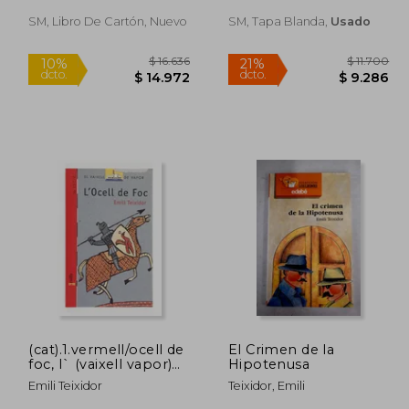
SM, Libro De Cartón, Nuevo
SM, Tapa Blanda,
Usado
11.700
$ 16.636
10%
21%
dcto.
dcto.
9.286
$ 14.972
(cat).1.vermell/ocell de
El Crimen de la
foc, l` (vaixell vapor)
Hipotenusa
(en Catalán)
Emili Teixidor
Teixidor, Emili