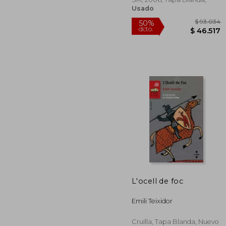
Usado
$ 
50%
L'ocell de foc
dcto.
$ 4
Emili Teixidor
Cruïlla, Tapa Blanda, Nuevo