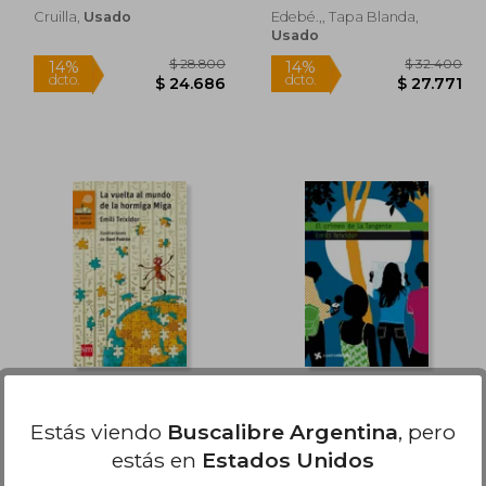
Cruilla,
Usado
Edebé.,, Tapa Blanda,
Usado
65.562
$ 28.800
14%
14%
dcto.
dcto.
9.337
$ 24.686
La Vuelta al Mundo de
El Crimen de la
la Hormiga Miga
Tangente
Estás viendo
Buscalibre Argentina
, pero
Emili Teixidor
Emili Teixidor
estás en
Estados Unidos