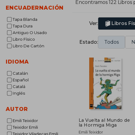
Encontramos 122 Libros 
ENCUADERNACIÓN
Tapa Blanda
Ver:
Libros Fí
Tapa Dura
Antiguo O Usado
Libro Físico
Estado:
Todos
N
Libro De Cartón
IDIOMA
Catalán
Español
Catalá
Inglés
AUTOR
La Vuelta al Mundo de
Emili Teixidor
la Hormiga Miga
Teixidor Emili
Emili Teixidor
Teixidor Viladecas Emili