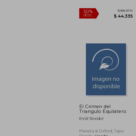
El Crimen del
Triangulo Equilatero
$ 
50%
Emili Teixidor
dcto.
$ 4
Planeta & Oxford, Tapa