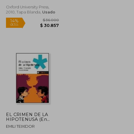
Oxford University Press,
2010, Tapa Blanda,
Usado
$ 11.700
$ 36.000
14%
dcto.
$ 9.286
$ 30.857
EL CRIMEN DE LA
HIPOTENUSA (En
papel)
EMILI TEIXIDOR