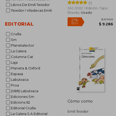
(1)
Libros De Emili Teixidor
SM, 2002, 1 Edición, Tapa
Teixidor I Viladecas Emili
Blanda,
Usado
EDITORIAL
Cruilla
Sm
Planetalector
$ 
21%
La Galera
dcto.
$ 
Columna Cat
Laja
Planeta & Oxford
Espasa
Labutxaca
Proa
(088) Labutxaca
Ediciones Sm
Cómo como
Edicions 62
Editorial Cruilla
Emili Teixidor
La Galera S A Editorial