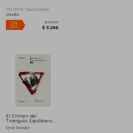
SM, 2005, Tapa Blanda,
Usado
$ 11.700
$ 11.700
21%
dcto.
$ 9.286
$ 9.286
El Crimen del
Triángulo Equilátero
(el Árbol de la Lectura)
Emili Teixidor